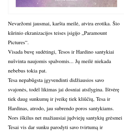
INTERJERAS
Nevaržomi jausmai, karšta meilė, atvira erotika. Šio
NAMAI
kūrinio ekranizacijos teises įsigijo „Paramount
Pictures“.
VIRTUVĖ
Visada buvę sudėtingi, Tesos ir Hardino santykiai
RECEPTAI
nušvinta naujomis spalvomis... Jų meilė niekada
nebebus tokia pat.
VAIKAI
Tesa nepabūgsta įgyvendinti didžiausios savo
svajonės, todėl likimas jai dosniai atsilygina. Ištvėrę
NELAIMĖS
tiek daug sunkumų ir įveikę tiek kliūčių, Tesa ir
Hardinas, atrodo, jau subrendo poros santykiams.
KONTAKTAI
Nors iškilus net mažiausiai jųdviejų santykių grėsmei
PRIVATUMO POLITIKA
Tesai vis dar sunku parodyti savo tvirtumą ir