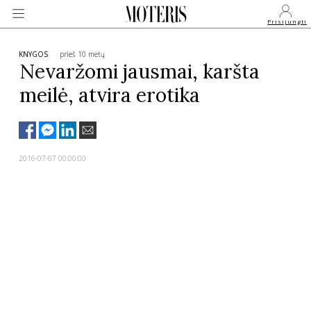
Prisijungti
KNYGOS
prieš 10 metų
Nevaržomi jausmai, karšta
meilė, atvira erotika
VEIDAI
MONARCHIJA
2016-07-07 00:00:00
MADA
GROŽIS
SVEIKATA
APIE MANE