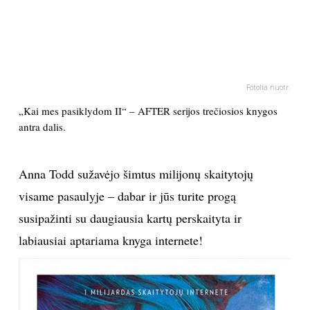
PSICHOLOGIJA
HOROSKOPAI
Fotolia nuotr.
ASTROLOGIJA
„Kai mes pasiklydom II“ – AFTER serijos trečiosios knygos
antra dalis.
POLITIKA
Anna Todd sužavėjo šimtus milijonų skaitytojų
KULTŪRA
visame pasaulyje – dabar ir jūs turite progą
susipažinti su daugiausia kartų perskaityta ir
LAISVALAIKIS
labiausiai aptariama knyga internete!
KINAS
MUZIKA