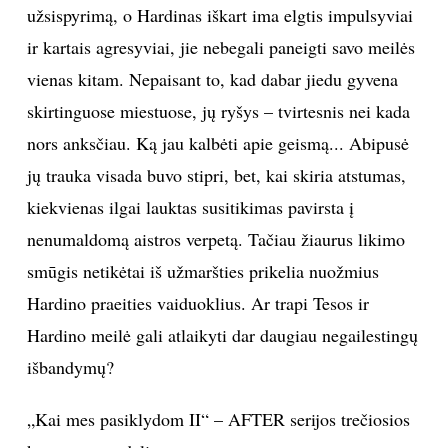
užsispyrimą, o Hardinas iškart ima elgtis impulsyviai
ir kartais agresyviai, jie nebegali paneigti savo meilės
Sekite mus:
vienas kitam. Nepaisant to, kad dabar jiedu gyvena
skirtinguose miestuose, jų ryšys – tvirtesnis nei kada
nors anksčiau. Ką jau kalbėti apie geismą... Abipusė
PRENUMERUOK
jų trauka visada buvo stipri, bet, kai skiria atstumas,
kiekvienas ilgai lauktas susitikimas pavirsta į
NAUJIENLAIŠKĮ
nenumaldomą aistros verpetą. Tačiau žiaurus likimo
smūgis netikėtai iš užmaršties prikelia nuožmius
Hardino praeities vaiduoklius. Ar trapi Tesos ir
Hardino meilė gali atlaikyti dar daugiau negailestingų
Prenumeruodami portalą,
Jūs sutinkate su
taisyklėmis
išbandymų?
„Kai mes pasiklydom II“ – AFTER serijos trečiosios