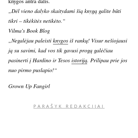
knygos antra dalis.
„Dėl vieno dalyko skaitydami šią knygą galite būti
tikri – tikėkitės netikėto.“
Vilma’s Book Blog
„Negalėjau paleisti
knygos
iš rankų! Visur nešiojausi
ją su savimi, kad vos tik gavusi progą galėčiau
pasinerti į Hardino ir Tesos
istoriją
. Prilipau prie jos
nuo pirmo puslapio!“
Grown Up Fangirl
PARAŠYK REDAKCIJAI