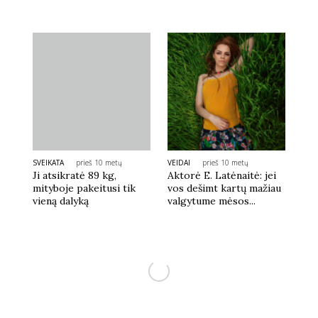
SVEIKATA
prieš 10 metų
VEIDAI
prieš 10 metų
Ji atsikratė 89 kg,
Aktorė E. Latėnaitė: jei
mityboje pakeitusi tik
vos dešimt kartų mažiau
vieną dalyką
valgytume mėsos...