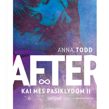
TEATRAS
SPORTAS
FOTOGRAFIJA
MENAS
ORAI
ĮDOMYBĖS
ISTORIJA
KNYGOS