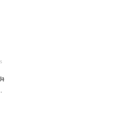
us
ją