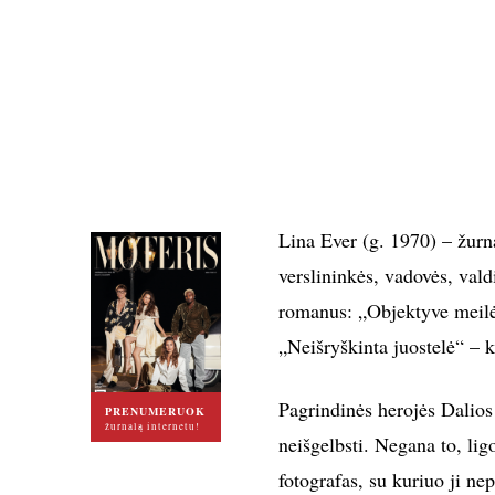
Lina Ever (g. 1970) – žurna
verslininkės, vadovės, vald
romanus: „Objektyve meilė
„Neišryškinta juostelė“ – k
Pagrindinės herojės Dalios 
PRENUMERUOK
žurnalą internetu!
neišgelbsti. Negana to, lig
fotografas, su kuriuo ji nep