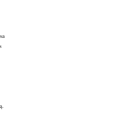
sa
s
ą.