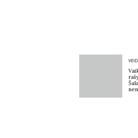
VEID
Vai
raš
Šala
nen
smu
des