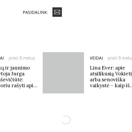
PASIDALINK:
AI
prieš 8 metus
VEIDAI
prieš 8 met
kų ir jaunimo
Lina Ever: apie
ytoja Jurga
atsilikusią Vokieti
ševičiūtė:
arba senoviška
oriu rašyti apie
vaikystė – kaip iš
rtą ir
mūsų senų
trukcijas
fotografijų