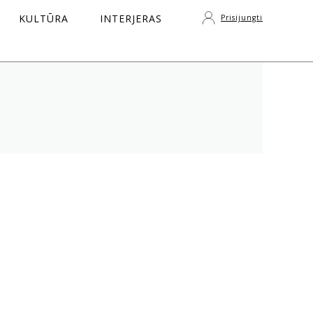
KULTŪRA
INTERJERAS
Prisijungti
S