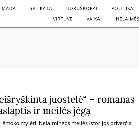
MADA
SVEIKATA
HOROSKOPAI
POLITIKA
VIRTUVĖ
VAIKAI
NELAIMĖ
eišryškinta juostelė“ – romanas
slaptis ir meilės jėgą
išmoko mylėti. Nelaimingos meilės istorijos priverčia