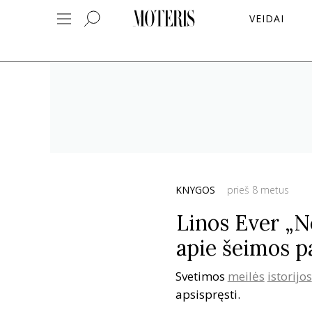
VEIDAI
KNYGOS
prieš 8 metus
Linos Ever „N
apie šeimos pa
Svetimos
meilės
istorijos
apsispręsti.