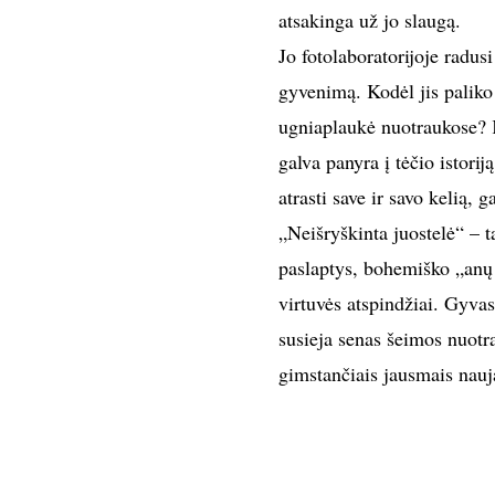
atsakinga už jo slaugą.
Jo fotolaboratorijoje radusi
gyvenimą. Kodėl jis palik
ugniaplaukė nuotraukose? K
galva panyra į tėčio istoriją
atrasti save ir savo kelią, g
„Neišryškinta juostelė“ – t
paslaptys, bohemiško „anų 
virtuvės atspindžiai. Gyva
susieja senas šeimos nuotr
gimstančiais jausmais nauj