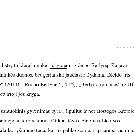
Asmeninis a
listė, tinklaraštininkė,
rašytoja
ir gidė po Berlyną. Ragavo
ininkės duonos, bet geriausiai jaučiasi rašydama. Išleido tris
“ (2014), „Ruduo Berlyne“ (2015), „Berlyno romanas“ (2016
etvirtoji jos knyga.
santuokinis gyvenimas byra į šipulius ir net atostogos Kretoje
oninėje atsiduria komos ištiktas tėvas, žinomas Lietuvos
alaikė ryšių nuo tada, kai jis paliko šeimą, ir ji tampa vieninte