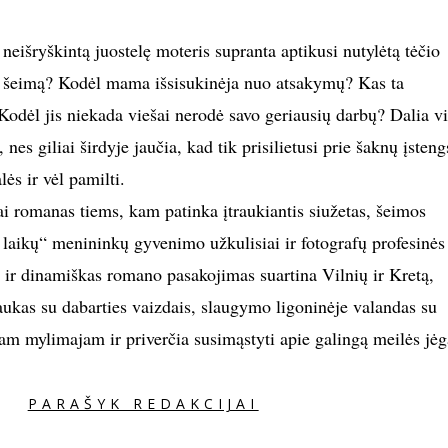
 neišryškintą juostelę moteris supranta aptikusi nutylėtą tėčio
o šeimą? Kodėl mama išsisukinėja nuo atsakymų? Kas ta
odėl jis niekada viešai nerodė savo geriausių darbų? Dalia vi
, nes giliai širdyje jaučia, kad tik prisilietusi prie šaknų įsteng
alės ir vėl pamilti.
ai romanas tiems, kam patinka įtraukiantis siužetas, šeimos
laikų“ menininkų gyvenimo užkulisiai ir fotografų profesinės
s ir dinamiškas romano pasakojimas suartina Vilnių ir Kretą,
aukas su dabarties vaizdais, slaugymo ligoninėje valandas su
am mylimajam ir priverčia susimąstyti apie galingą meilės jėg
PARAŠYK REDAKCIJAI