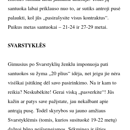
santuoka labai priklauso nuo to, ar sutiks antroji pusė
palaukti, kol jūs „pasirašysite visus kontraktus“.
Puikus metas santuokai – 21-24 ir 27-29 metai.
SVARSTYKLĖS
Gimusius po Svarstyklių ženklu imponuoja pati
santuokos su žyma „20 plius“ idėja, net jeigu jie nėra
visiškai įsitikinę dėl savo pasirinkimo. Na ir kam to
reikia? Neskubėkite! Gerai viską „pasverkite“! Jūs
kažin ar patys save pažįstate, jau nekalbant apie
antrąją pusę. Todėl skyrybos su jauno amžiaus
Svarstyklėmis (tomis, kurios susituokė 19-22 metų)
dažnai būna neišvengiamos. Sėkminga ir išties