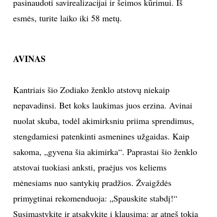
pasinaudoti savirealizacijai ir šeimos kūrimui. Iš
INTERJERAS
esmės, turite laiko iki 58 metų.
NAMAI
AVINAS
VIRTUVĖ
Kantriais šio Zodiako ženklo atstovų niekaip
RECEPTAI
nepavadinsi. Bet koks laukimas juos erzina. Avinai
nuolat skuba, todėl akimirksniu priima sprendimus,
VAIKAI
stengdamiesi patenkinti asmenines užgaidas. Kaip
sakoma, „gyvena šia akimirka“. Paprastai šio ženklo
NELAIMĖS
atstovai tuokiasi anksti, praėjus vos keliems
KONTAKTAI
mėnesiams nuo santykių pradžios. Žvaigždės
primygtinai rekomenduoja: „Spauskite stabdį!“
PRIVATUMO POLITIKA
Susimąstykite ir atsakykite į klausimą: ar atneš tokia