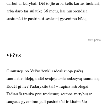
darbui ar kūrybai. Dėl to jie arba kelis kartus tuokiasi,
arba daro tai sulaukę 36 metų, kai nusprendžia
susitupėti ir pasirinkti sėslesnį gyvenimo būdą.
Pexels photo
VĖŽYS
Gimusieji po Vėžio ženklu idealizuoja pačią
santuokos idėją, todėl svajoja apie ankstyvą santuoką.
Kodėl gi ne? Padarykite tai! – ragina astrologai.
Tačiau ši trauka prie tradicinių šeimos vertybių ir
saugaus gyvenimo gali pasireikšti ir kitaip: šio