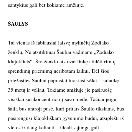
santykius gali bet kokiame amžiuje.
ŠAULYS
Tai vienas iš labiausiai laisvę mylinčių Zodiako
ženklų. Ne atsitiktinai Šauliai vadinami „Zodiako
klajokliais“. Šio ženklo atstovai linkę atidėti rimtų
sprendimų priėmimą neribotam laikui. Dėl šios
priežasties Šauliai paprastai tuokiasi vėlai – sulaukę
35 metų ir vėliau. Tokiame amžiuje jie pasiruošę
visiškai susikoncentruoti į savo meilę. Tačiau jeigu
šalia bus antroji pusė, kuri pritars Šaulio tikslams, bus
pasirengusi klajokliškam gyvenimo būdui, atsiplėšti iš
vietos ir daug keliauti – ideali sąjunga gali