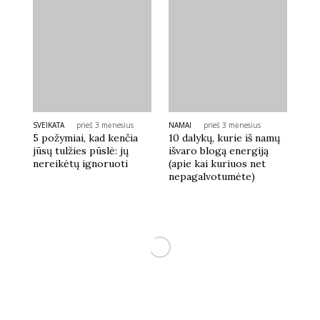
SVEIKATA
prieš 3 mėnesius
NAMAI
prieš 3 mėnesius
5 požymiai, kad kenčia
10 dalykų, kurie iš namų
jūsų tulžies pūslė: jų
išvaro blogą energiją
nereikėtų ignoruoti
(apie kai kuriuos net
nepagalvotumėte)