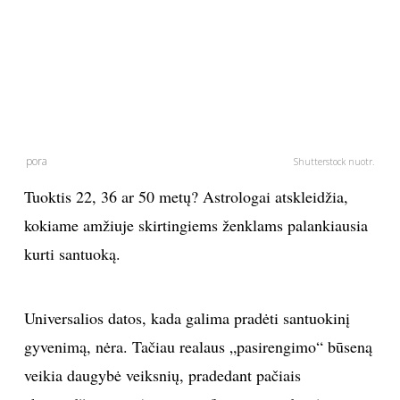
PSICHOLOGIJA
HOROSKOPAI
ASTROLOGIJA
pora
Shutterstock nuotr.
POLITIKA
Tuoktis 22, 36 ar 50 metų? Astrologai atskleidžia,
kokiame amžiuje skirtingiems ženklams palankiausia
KULTŪRA
kurti santuoką.
LAISVALAIKIS
Universalios datos, kada galima pradėti santuokinį
KINAS
gyvenimą, nėra. Tačiau realaus „pasirengimo“ būseną
veikia daugybė veiksnių, pradedant pačiais
MUZIKA