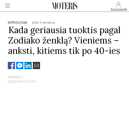
Prisijungti
ASTROLOGIJA
prieš 3 mėnesius
Kada geriausia tuoktis pagal
Zodiako ženklą? Vieniems –
VEIDAI
anksti, kitiems tik po 40-ies
MONARCHIJA
MADA
MOTERIS.LT
2026-04-09 15:12:00
GROŽIS
SVEIKATA
APIE MANE