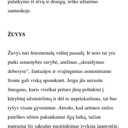
palaikymo iš tėvų ir draugų, ieško užtarimo
santuokoje.
ŽUVYS
Žuvys turi fenomenalų vidinį pasaulį. Ir nors tai yra
puiki asmenybės savybė, amžinas „skraidymas
debesyse“, fantazijos ir svajingumas asmeniniame
fronte gali viską apsunkinti. Jeigu jūs nerasite
žmogaus, kuris visiškai pritars jūsų polinkiui į
kūrybinį užsimiršimą ir dėl to nepriekaištaus, tai bus
ryšys visam gyvenimui. Atrodo, kad artimos sielos
paieškos užims pakankamai ilgą laiką, tačiau
paprastai šis sakralus pasirinkimas įvyksta jaunystėje,