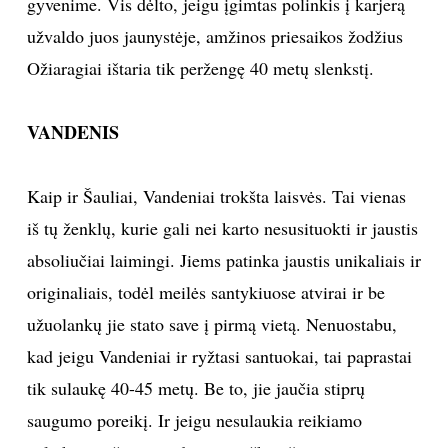
gyvenime. Vis dėlto, jeigu įgimtas polinkis į karjerą
užvaldo juos jaunystėje, amžinos priesaikos žodžius
Ožiaragiai ištaria tik peržengę 40 metų slenkstį.
VANDENIS
Kaip ir Šauliai, Vandeniai trokšta laisvės. Tai vienas
iš tų ženklų, kurie gali nei karto nesusituokti ir jaustis
absoliučiai laimingi. Jiems patinka jaustis unikaliais ir
originaliais, todėl meilės santykiuose atvirai ir be
užuolankų jie stato save į pirmą vietą. Nenuostabu,
kad jeigu Vandeniai ir ryžtasi santuokai, tai paprastai
tik sulaukę 40-45 metų. Be to, jie jaučia stiprų
saugumo poreikį. Ir jeigu nesulaukia reikiamo