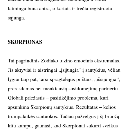
laiminga būna antra, o kartais ir trečia registruota
sąjunga.
SKORPIONAS
Tai pagrindinis Zodiako tuzino emocinis ekstremalas.
Jis aktyviai ir aistringai „įsijungia“ į santykius, vėliau
lygiai taip pat, tarsi spragtelėjus pirštais, „išsijungia“,
prarasdamas net menkiausią susidomėjimą partneriu.
Globali priežastis – pasitikėjimo problema, kuri
apsunkina Skorpionų santykius. Rezultatas – kelios
trumpalaikės santuokos. Tačiau pažvelgus į šį bruožą
kitu kampu, gaunasi, kad Skorpionai sukurti sveikus