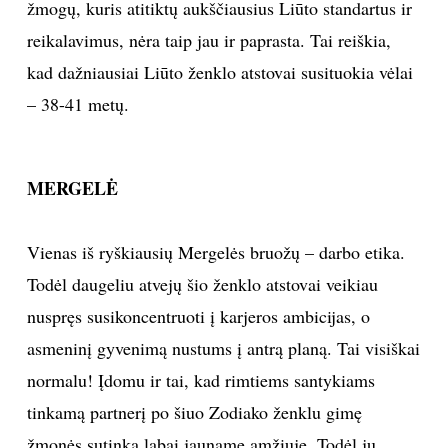
žmogų, kuris atitiktų aukščiausius Liūto standartus ir
reikalavimus, nėra taip jau ir paprasta. Tai reiškia,
kad dažniausiai Liūto ženklo atstovai susituokia vėlai
– 38-41 metų.
MERGELĖ
Vienas iš ryškiausių Mergelės bruožų – darbo etika.
Todėl daugeliu atvejų šio ženklo atstovai veikiau
nuspręs susikoncentruoti į karjeros ambicijas, o
asmeninį gyvenimą nustums į antrą planą. Tai visiškai
normalu! Įdomu ir tai, kad rimtiems santykiams
tinkamą partnerį po šiuo Zodiako ženklu gimę
žmonės sutinka labai jauname amžiuje. Todėl jų