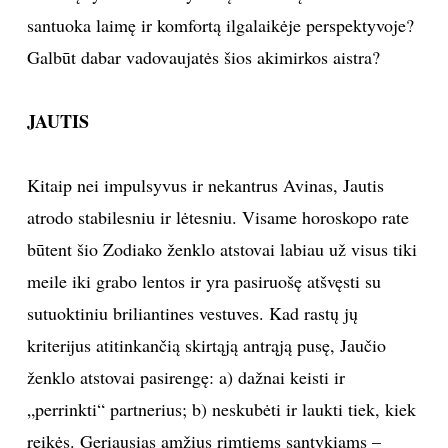
santuoka laimę ir komfortą ilgalaikėje perspektyvoje?
Sekite mus:
Galbūt dabar vadovaujatės šios akimirkos aistra?
JAUTIS
PRENUMERUOK
Kitaip nei impulsyvus ir nekantrus Avinas, Jautis
atrodo stabilesniu ir lėtesniu. Visame horoskopo rate
NAUJIENLAIŠKĮ
būtent šio Zodiako ženklo atstovai labiau už visus tiki
meile iki grabo lentos ir yra pasiruošę atšvęsti su
sutuoktiniu briliantines vestuves. Kad rastų jų
Prenumeruodami portalą,
kriterijus atitinkančią skirtąją antrąją pusę, Jaučio
Jūs sutinkate su
taisyklėmis
ženklo atstovai pasirengę: a) dažnai keisti ir
„perrinkti“ partnerius; b) neskubėti ir laukti tiek, kiek
reikės. Geriausias amžius rimtiems santykiams –