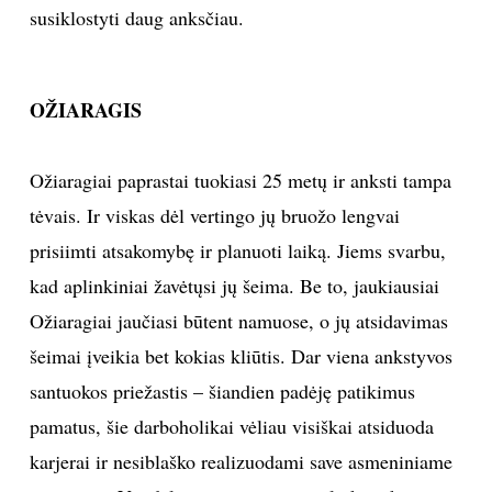
susiklostyti daug anksčiau.
OŽIARAGIS
Ožiaragiai paprastai tuokiasi 25 metų ir anksti tampa
tėvais. Ir viskas dėl vertingo jų bruožo lengvai
prisiimti atsakomybę ir planuoti laiką. Jiems svarbu,
kad aplinkiniai žavėtųsi jų šeima. Be to, jaukiausiai
Ožiaragiai jaučiasi būtent namuose, o jų atsidavimas
šeimai įveikia bet kokias kliūtis. Dar viena ankstyvos
santuokos priežastis – šiandien padėję patikimus
pamatus, šie darboholikai vėliau visiškai atsiduoda
karjerai ir nesiblaško realizuodami save asmeniniame