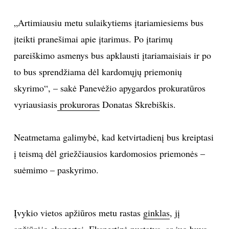
INTERJERAS
„Artimiausiu metu sulaikytiems įtariamiesiems bus
įteikti pranešimai apie įtarimus. Po įtarimų
NAMAI
pareiškimo asmenys bus apklausti įtariamaisiais ir po
to bus sprendžiama dėl kardomųjų priemonių
VIRTUVĖ
skyrimo“, – sakė Panevėžio apygardos prokuratūros
vyriausiasis
prokuroras
Donatas Skrebiškis.
RECEPTAI
VAIKAI
Neatmetama galimybė, kad ketvirtadienį bus kreiptasi
į teismą dėl griežčiausios kardomosios priemonės –
NELAIMĖS
suėmimo – paskyrimo.
KONTAKTAI
Įvykio vietos apžiūros metu rastas
ginklas
, jį
PRIVATUMO POLITIKA
apžiūrėjo ekspertai. Ekspertizė nustatys, ar juo buvo