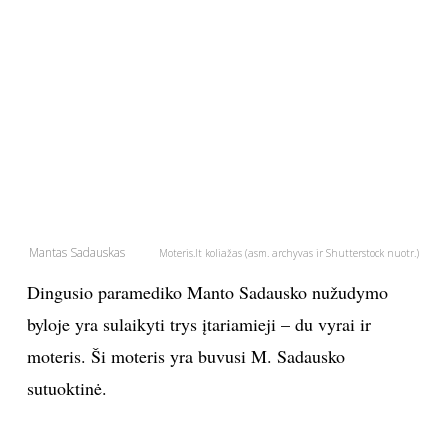
PSICHOLOGIJA
HOROSKOPAI
ASTROLOGIJA
POLITIKA
Mantas Sadauskas
Moteris.lt koliažas (asm. archyvas ir Shutterstock nuotr.)
KULTŪRA
Dingusio paramediko Manto Sadausko nužudymo
LAISVALAIKIS
byloje yra sulaikyti trys įtariamieji – du vyrai ir
moteris. Ši moteris yra buvusi M. Sadausko
KINAS
sutuoktinė.
MUZIKA