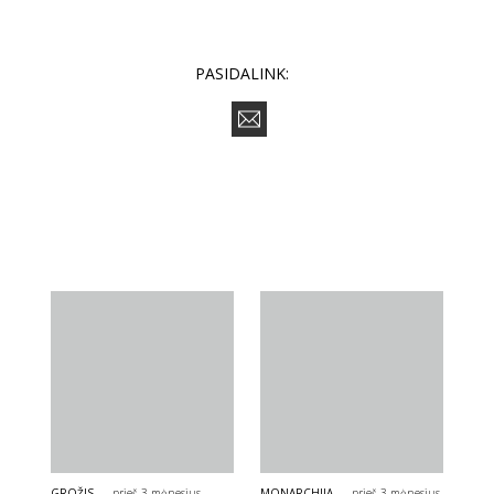
PASIDALINK:
GROŽIS
prieš 3 mėnesius
MONARCHIJA
prieš 3 mėnesius