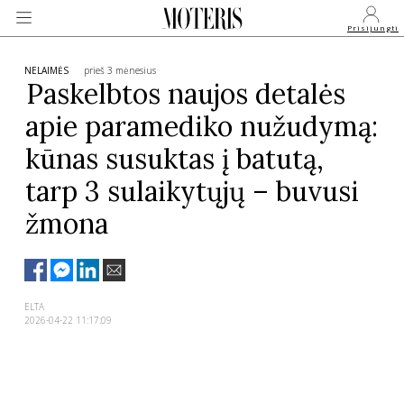
Prisijungti
NELAIMĖS
prieš 3 mėnesius
Paskelbtos naujos detalės
apie paramediko nužudymą:
VEIDAI
kūnas susuktas į batutą,
MONARCHIJA
tarp 3 sulaikytųjų – buvusi
žmona
MADA
GROŽIS
ELTA
2026-04-22 11:17:09
SVEIKATA
APIE MANE