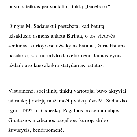
buvo pateiktas per socialinį tinklą „Facebook“.
Dingus M. Sadauskui pastebėta, kad batutą
užsakiusio asmens anketa ištrinta, o tos vietovės
seniūnas, kurioje esą užsakytas batutas, žurnalistams
pasakojo, kad nurodyto darželio nėra. Jaunas vyras
uždarbiavo laisvalaikiu statydamas batutus.
Visuomenė, socialinių tinklų vartotojai buvo aktyviai
įsitraukę į dviejų mažamečių
vaikų tėvo
M. Sadausko
(gim. 1995 m.) paiešką. Pagalbos prašymu dalijosi
Greitosios medicinos pagalbos, kurioje dirbo
žuvusysis, bendruomenė.