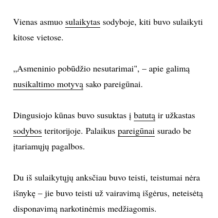
TEATRAS
Vienas asmuo
sulaikytas
sodyboje, kiti buvo sulaikyti
kitose vietose.
SPORTAS
„Asmeninio pobūdžio nesutarimai", – apie galimą
FOTOGRAFIJA
nusikaltimo motyvą
sako pareigūnai.
MENAS
Dingusiojo kūnas buvo susuktas į
batutą
ir užkastas
ORAI
sodybos
teritorijoje. Palaikus
pareigūnai
surado be
įtariamųjų pagalbos.
ĮDOMYBĖS
Du iš sulaikytųjų anksčiau buvo teisti, teistumai nėra
ISTORIJA
išnykę – jie buvo teisti už vairavimą išgėrus, neteisėtą
disponavimą narkotinėmis medžiagomis.
KNYGOS