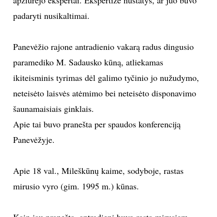
padaryti nusikaltimai.
Sekite mus:
Panevėžio rajone antradienio vakarą radus dingusio
paramediko M. Sadausko kūną, atliekamas
PRENUMERUOK
ikiteisminis tyrimas dėl galimo tyčinio jo nužudymo,
neteisėto laisvės atėmimo bei neteisėto disponavimo
šaunamaisiais ginklais.
NAUJIENLAIŠKĮ
Apie tai buvo pranešta per spaudos konferenciją
Panevėžyje.
Prenumeruodami portalą,
Apie 18 val., Mileškūnų kaime, sodyboje, rastas
Jūs sutinkate su
taisyklėmis
mirusio vyro (gim. 1995 m.) kūnas.
Kaip jau pranešta, antradienį buvo rasta
mirusiam