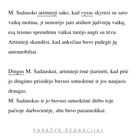
M. Sadausko
artimieji
sako, kad
vyras
skyrėsi su savo
vaikų motina, ji nenorėjo jam atiduot jųdviejų vaikų,
esą teismo sprendimu vaikai turėjo augti su tėvu.
Artimieji skundėsi, kad anksčiau buvo padegti jų
automobiliai.
Dingus
M. Sadauskui, artimieji ėmė įtarinėti, kad prie
jo dingimo prisidėjo buvusi sutuoktinė ir jos naujasis
draugas.
M. Sadauskas ir jo buvusi sutuoktinė dirbo toje
pačioje darbovietėje, abu buvo paramedikai.
PARAŠYK REDAKCIJAI