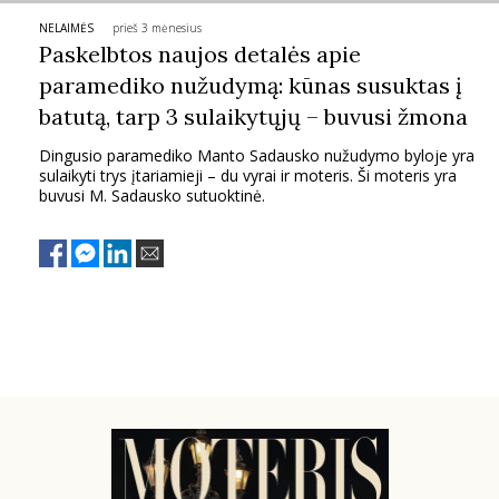
NELAIMĖS
prieš 3 mėnesius
PSICHOLOGIJA
Paskelbtos naujos detalės apie
paramediko nužudymą: kūnas susuktas į
HOROSKOPAI
batutą, tarp 3 sulaikytųjų – buvusi žmona
Dingusio paramediko Manto Sadausko nužudymo byloje yra
ASTROLOGIJA
sulaikyti trys įtariamieji – du vyrai ir moteris. Ši moteris yra
buvusi M. Sadausko sutuoktinė.
POLITIKA
KULTŪRA
LAISVALAIKIS
KINAS
MUZIKA