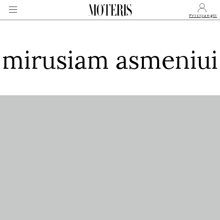
Prisijungti
mirusiam asmeniui
VEIDAI
MONARCHIJA
MADA
GROŽIS
SVEIKATA
APIE MANE