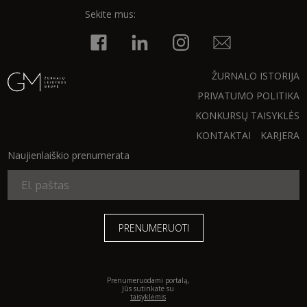
Sekite mus:
INTERJERAS
NAMAI
ŽURNALO ISTORIJA
PRIVATUMO POLITIKA
VIRTUVĖ
KONKURSŲ TAISYKLĖS
KONTAKTAI
KARJERA
RECEPTAI
Naujienlaiškio prenumerata
VAIKAI
NELAIMĖS
KONTAKTAI
Prenumeruodami portalą,
Jūs sutinkate su
PRIVATUMO POLITIKA
taisyklėmis