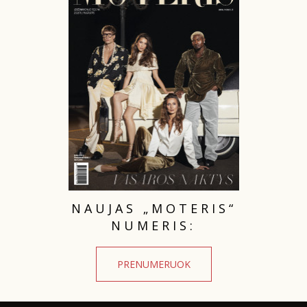
TEATRAS
SPORTAS
FOTOGRAFIJA
MENAS
ORAI
NAUJAS „MOTERIS“
ĮDOMYBĖS
NUMERIS:
ISTORIJA
PRENUMERUOK
KNYGOS