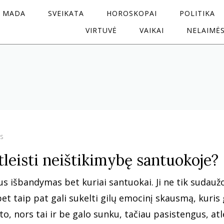
MADA
SVEIKATA
HOROSKOPAI
POLITIKA
VIRTUVĖ
VAIKAI
NELAIMĖ
s
leisti neištikimybę santuokoje?
s išbandymas bet kuriai santuokai. Ji ne tik sudaužo
bet taip pat gali sukelti gilų emocinį skausmą, kuris 
ėlto, nors tai ir be galo sunku, tačiau pasistengus, atl