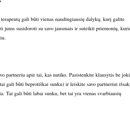
s
 terapeutą gali būti vienas naudingiausių dalykų, kurį galite
ėti jums susidoroti su savo jausmais ir suteikti priemonių, kuri
iu.
vo partneriu apie tai, kas nutiko. Pasistenkite klausytis be jok
tai gali būti beprotiškai sunku) ir leiskite savo partneriui išsak
čia. Tai gali būti labai sunku, bet tai yra vienas svarbiausių