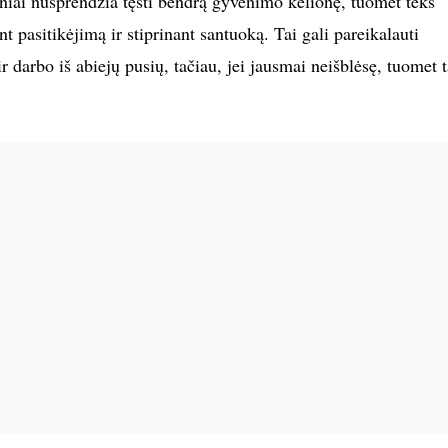
iniai nusprendžia tęsti bendrą gyvenimo kelionę, tuomet teks
t pasitikėjimą ir stiprinant santuoką. Tai gali pareikalauti
r darbo iš abiejų pusių, tačiau, jei jausmai neišblėsę, tuomet t