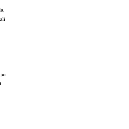
ia,
ali
 jūs
i