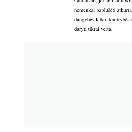
Galiausiai, jei abu sutuokt
nemenkai paplušėti atkurian
daugybės laiko, kantrybės i
daryti tikrai verta.