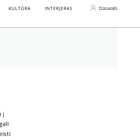
KULTŪRA
INTERJERAS
Prisijungti
S
 į
gali
eisti