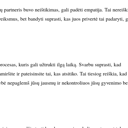
ų partneris buvo neištikimas, gali padėti empatija. Tai nereišk
 veiksmus, bet bandyti suprasti, kas juos privertė tai padaryti, g
ocesas, kuris gali užtrukti ilgą laiką. Svarbu suprasti, kad
iršite ir pateisinsite tai, kas atsitiko. Tai tiesiog reiškia, kad
ybė nepaglemš jūsų jausmų ir nekontroliuos jūsų gyvenimo be