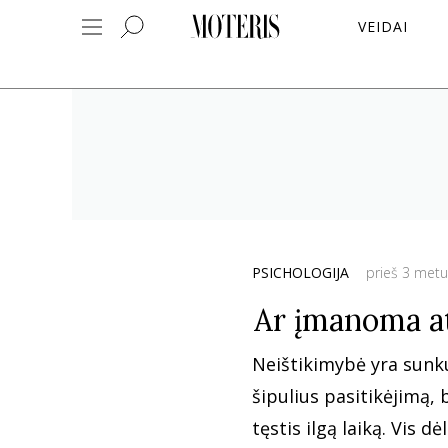
VEIDAI
PSICHOLOGIJA
prieš 3 metu
Ar įmanoma at
Neištikimybė yra sunku
šipulius pasitikėjimą, 
tęstis ilgą laiką. Vis d