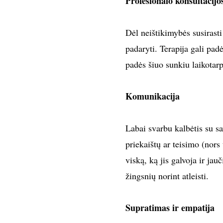
Profesionalo konsultacijo
Dėl neištikimybės susirasti
padaryti. Terapija gali pad
padės šiuo sunkiu laikotarp
Komunikacija
Labai svarbu kalbėtis su sa
priekaištų ar teisimo (nors 
viską, ką jis galvoja ir jau
žingsnių norint atleisti.
Supratimas ir empatija