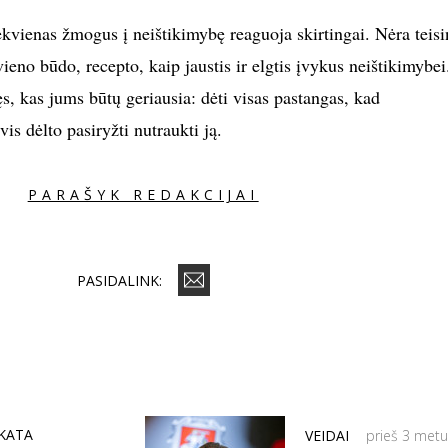
ekvienas žmogus į neištikimybę reaguoja skirtingai. Nėra teis
ieno būdo, recepto, kaip jaustis ir elgtis įvykus neištikimybei
vęs, kas jums būtų geriausia: dėti visas pastangas, kad
is dėlto pasiryžti nutraukti ją.
PARAŠYK REDAKCIJAI
PASIDALINK:
IKATA
VEIDAI
prieš 3 met