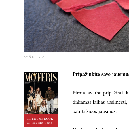
Neištikimybė
Pripažinkite savo jausmu
Pirma, svarbu pripažinti, k
tinkamas laikas apsimesti, k
patirti šiuos jausmus.
PRENUMERUOK
žurnalą internetu!