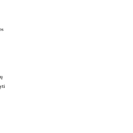
os
ių
yti