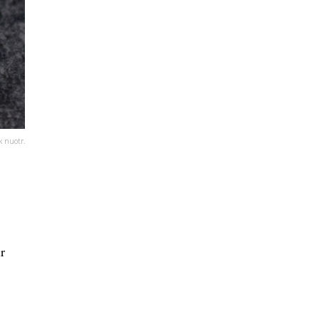
k nuotr.
r