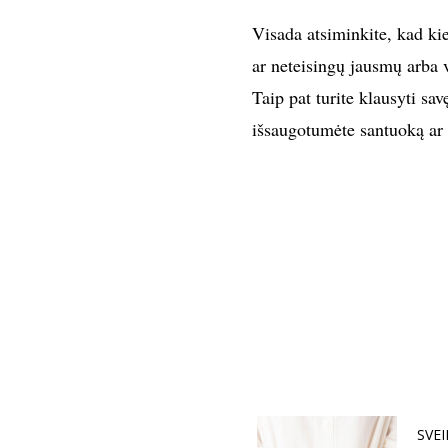
Visada atsiminkite, kad ki
ar neteisingų jausmų arba v
Taip pat turite klausyti sa
išsaugotumėte santuoką ar v
SVE