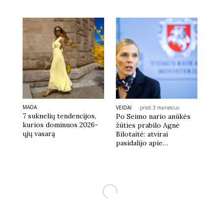
MADA
VEIDAI
prieš 3 mėnesius
7 suknelių tendencijos,
Po Seimo nario anūkės
kurios dominuos 2026-
žūties prabilo Agnė
ųjų vasarą
Bilotaitė: atvirai
pasidalijo apie
košmarišką patirtį su
batutu