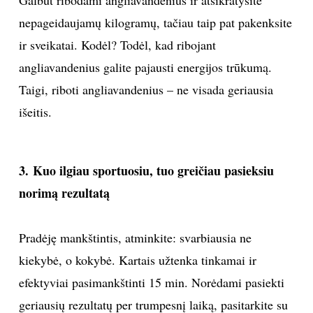
nepageidaujamų kilogramų, tačiau taip pat pakenksite
INTERJERAS
ir sveikatai. Kodėl? Todėl, kad ribojant
NAMAI
angliavandenius galite pajausti energijos trūkumą.
Taigi, riboti angliavandenius – ne visada geriausia
VIRTUVĖ
išeitis.
RECEPTAI
3. Kuo ilgiau sportuosiu, tuo greičiau pasieksiu
VAIKAI
norimą rezultatą
NELAIMĖS
Pradėję mankštintis, atminkite: svarbiausia ne
kiekybė, o kokybė. Kartais užtenka tinkamai ir
KONTAKTAI
efektyviai pasimankštinti 15 min. Norėdami pasiekti
PRIVATUMO POLITIKA
geriausių rezultatų per trumpesnį laiką, pasitarkite su