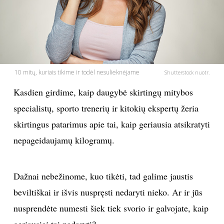
PSICHOLOGIJA
HOROSKOPAI
10 mitų, kuriais tikime ir todėl nesulieknėjame
ASTROLOGIJA
Shutterstock nuotr.
Kasdien girdime, kaip daugybė skirtingų mitybos
POLITIKA
specialistų, sporto trenerių ir kitokių ekspertų žeria
skirtingus patarimus apie tai, kaip geriausia atsikratyti
KULTŪRA
nepageidaujamų kilogramų.
LAISVALAIKIS
Dažnai nebežinome, kuo tikėti, tad galime jaustis
KINAS
beviltiškai ir išvis nuspręsti nedaryti nieko. Ar ir jūs
nusprendėte numesti šiek tiek svorio ir galvojate, kaip
MUZIKA
geriausiai tai padaryti?