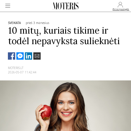
Prisijungti
SVEIKATA
prieš 3 mėnesius
10 mitų, kuriais tikime ir
todėl nepavyksta sulieknėti
VEIDAI
MONARCHIJA
MOTERIS.LT
2026-05-07 11:42:44
MADA
GROŽIS
SVEIKATA
APIE MANE