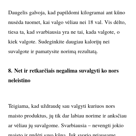
Daugelis galvoja, kad papildomi kilogramai ant kūno
nusėda tuomet, kai valgo vėliau nei 18 val. Vis dėlto,
tiesa ta, kad svarbiausia yra ne tai, kada valgote, o
kiek valgote. Sudeginkite daugiau kalorijų nei
suvalgote ir pamatysite norimą rezultatą.
8. Net ir retkarčiais negalima suvalgyti ko nors
neleistino
Teigiama, kad uždraudę sau valgyti kuriuos nors
maisto produktus, jų tik dar labiau norime ir anksčiau
ar vėliau jų suvalgome. Svarbiausia – nevengti jokio
maisto ir mylėti savo kūną. Juk svorio priaugame