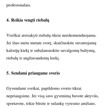
profesionalais.
Sekite mus:
4. Reikia vengti riebalų
Visiškai atsisakyti riebalų tikrai nerekomenduojama.
PRENUMERUOK
Jei šiuo metu metate svorį, skaičiuokite suvartojamų
kalorijų kiekį ir subalansuokite suvalgomų baltymų,
NAUJIENLAIŠKĮ
riebalų ir angliavandenių kiekį.
5. Sendami priaugame svorio
Prenumeruodami portalą,
Jūs sutinkate su
taisyklėmis
Gyvendami sveikai, papildomo svorio tikrai
nepriaugsime. Jei visą savo gyvenimą buvote aktyvūs,
sportavote, tokie būsite ir sulaukę vyresnio amžiaus.