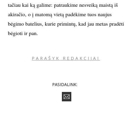
tačiau kai ką galime: patraukime nesveiką maistą iš
akiračio, o į matomą vietą padėkime tuos naujus
bėgimo batelius, kurie primintų, kad jau metas pradėti
bėgioti ir pan.
PARAŠYK REDAKCIJAI
PASIDALINK: