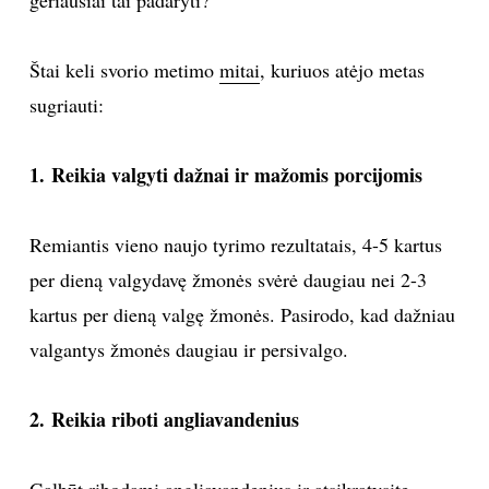
TEATRAS
Štai keli svorio metimo
mitai
, kuriuos atėjo metas
SPORTAS
sugriauti:
FOTOGRAFIJA
1. Reikia valgyti dažnai ir mažomis porcijomis
MENAS
Remiantis vieno naujo tyrimo rezultatais, 4-5 kartus
per dieną valgydavę žmonės svėrė daugiau nei 2-3
ORAI
kartus per dieną valgę žmonės. Pasirodo, kad dažniau
ĮDOMYBĖS
valgantys žmonės daugiau ir persivalgo.
ISTORIJA
2. Reikia riboti angliavandenius
KNYGOS
Galbūt ribodami angliavandenius ir atsikratysite