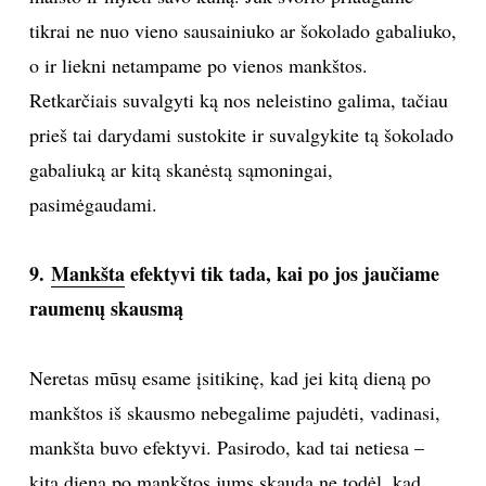
tikrai ne nuo vieno sausainiuko ar šokolado gabaliuko,
o ir liekni netampame po vienos mankštos.
Retkarčiais suvalgyti ką nos neleistino galima, tačiau
prieš tai darydami sustokite ir suvalgykite tą šokolado
gabaliuką ar kitą skanėstą sąmoningai,
pasimėgaudami.
9.
Mankšta
efektyvi tik tada, kai po jos jaučiame
raumenų skausmą
Neretas mūsų esame įsitikinę, kad jei kitą dieną po
mankštos iš skausmo nebegalime pajudėti, vadinasi,
mankšta buvo efektyvi. Pasirodo, kad tai netiesa –
kitą dieną po mankštos jums skauda ne todėl, kad