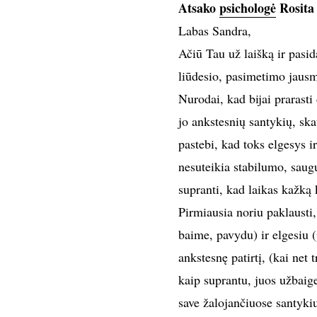
Atsako
psichologė
Rosita
Labas Sandra,
Ačiū Tau už laišką ir pasi
liūdesio, pasimetimo jausmo
Nurodai, kad bijai prarasti
jo ankstesnių santykių, ska
pastebi, kad toks elgesys ir
nesuteikia stabilumo, saug
supranti, kad laikas kažką 
Pirmiausia noriu paklausti
baime, pavydu) ir elgesiu (
ankstesnę patirtį, (kai net 
kaip suprantu, juos užbaige
save žalojančiuose santyki