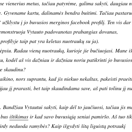
me vienerius metus, tačiau patyrėme, galima sakyti, daugiau n
e. Gyvename kartu, dalinamės bendra buitimi. Tačiau pastaru
 užklystu į jo buvusios merginos facebook profilį. Ten vis dar
 demonstruoja Vytauto padovanotas prabangias dovanas,
rofilyje taip pat yra keletas nuotraukų su ja).
ėpsiu. Radau vieną nuotrauką, kurioje jie bučiuojasi. Mane i
, kodėl aš vis dažniau ir dažniau noriu patikrinti jo buvusio
ave skaudinu?
aikino, nors suprantu, kad jis niekuo nekaltas, pakeisti praeit
au jį prarasti, bet taip skaudindama save, aš pati tolinu jį n
 Bandžiau Vytautui sakyti, kaip dėl to jaučiuosi, tačiau jis m
 bus
ištikimas
ir kad savo buvusiąją seniai pamiršo. Aš tuo tik
širdy neduoda ramybės? Kaip išgydyti šitą liguistą potraukį