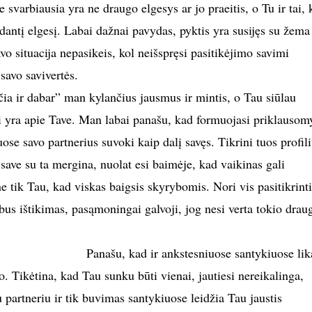
 svarbiausia yra ne draugo elgesys ar jo praeitis, o Tu ir tai, 
dantį elgesį. Labai dažnai pavydas, pyktis yra susijęs su žema
avo situacija nepasikeis, kol neišspręsi pasitikėjimo savimi
savo savivertės.
čia ir dabar” man kylančius jausmus ir mintis, o Tau siūlau
krai yra apie Tave. Man labai panašu, kad formuojasi priklauso
se savo partnerius suvoki kaip dalį savęs. Tikrini tuos profili
i save su ta mergina, nuolat esi baimėje, kad vaikinas gali
 tik Tau, kad viskas baigsis skyrybomis. Nori vis pasitikrinti
bus ištikimas, pasąmoningai galvoji, jog nesi verta tokio drau
Panašu, kad ir ankstesniuose santykiuose lik
io. Tikėtina, kad Tau sunku būti vienai, jautiesi nereikalinga,
u partneriu ir tik buvimas santykiuose leidžia Tau jaustis