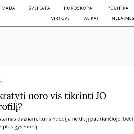
MADA
SVEIKATA
HOROSKOPAI
POLITIKA
VIRTUVĖ
VAIKAI
NELAIMĖ
s
ratyti noro vis tikrinti JO
ofilį?
tamas dažnam, kuris nuodija ne tik jį patiriančiojo, bet i
eiptas gyvenimą.