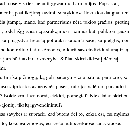
ad juose vis tiek nejauti gyvenimo harmonijos. Paprastai,
menką pasitikėjimą savimi, santykiuose linkusios daugiau ten
učia įtampą, mano, kad partneriams nėra tokios gražios, protin
n., todėl išgyvena nepasitikėjimo ir baimės būti paliktom jaus
kaip išgydyti liguistą potraukį skaudinti save, kaip elgtis, nor
 ne kontroliuoti kitus žmones, o kurti savo individualumą ir tą
isti jam būti atskira asmenybe. Siūlau skirti didesnį dėmesį
imi.
ertini kaip žmogų, ką gali padaryti viena pati be partnerio, ko
 Tavo stipriosios asmenybės pusės, kaip jas galėtum panaudoti
? Kokie yra Tavo norai, siekiai, pomėgiai? Kiek laiko skiri bū
vajonių, tikslų įgyvendinimui?
ias savybes ir suprask, kad būtent dėl to, kokia esi, esi mylima
to, koks esi žmogus, esi verta būti sveikuose santykiuose.