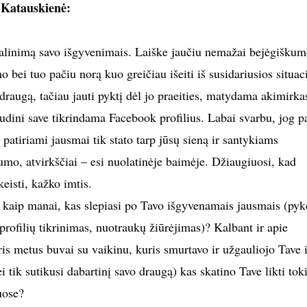
 Katauskienė:
dalinimą savo išgyvenimais. Laiške jaučiu nemažai bejėgiškum
 bei tuo pačiu norą kuo greičiau išeiti iš susidariusios situaci
 draugą, tačiau jauti pyktį dėl jo praeities, matydama akimirkas
udini save tikrindama Facebook profilius. Labai svarbu, jog pa
 patiriami jausmai tik stato tarp jūsų sieną ir santykiams
umo, atvirkščiai – esi nuolatinėje baimėje. Džiaugiuosi, kad
keisti, kažko imtis.
, kaip manai, kas slepiasi po Tavo išgyvenamais jausmais (pyk
profilių tikrinimas, nuotraukų žiūrėjimas)? Kalbant ir apie
tris metus buvai su vaikinu, kuris smurtavo ir užgauliojo Tave i
i tik sutikusi dabartinį savo draugą) kas skatino Tave likti tok
uose?