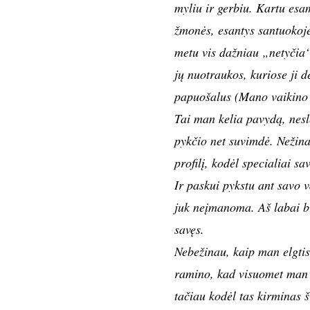
myliu ir gerbiu. Kartu esa
žmonės, esantys santuokoj
metu vis dažniau „netyčia“
jų nuotraukos, kuriose ji
papuošalus (Mano vaikino p
Tai man kelia pavydą, nesl
pykčio net suvimdė. Nežinau
profilį, kodėl specialiai s
Ir paskui pykstu ant savo v
juk neįmanoma. Aš labai bij
savęs.
Nebežinau, kaip man elgtis.
ramino, kad visuomet man
tačiau kodėl tas kirminas 