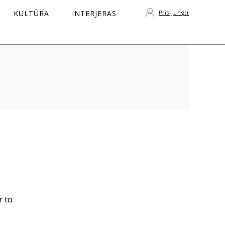
KULTŪRA
INTERJERAS
Prisijungti
S
r to