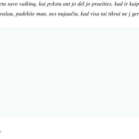
tu savo vaikiną, kai pykstu ant jo dėl jo praeities, kad ir kaip
ašau, padėkite man, nes nujaučiu, kad visa tai tikrai ne į ger
“