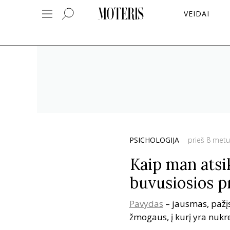
VEIDAI
PSICHOLOGIJA
prieš 8 metu
Kaip man atsik
buvusiosios pr
Pavydas
– jausmas, pažįs
žmogaus, į kurį yra nukr