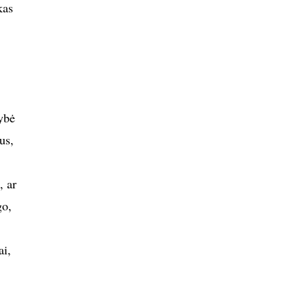
kas
mybė
us,
, ar
go,
ai,