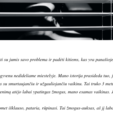
ti su jumis savo problema ir padėti kitiems, kas yra panašioj
gyvenu nedideliame miestelyje. Mano istorija prasideda tuo, 
us su smurtaujančiu ir užgauliojančiu vaikinu. Tai truko 3 met
venimą atėjo labai ypatingas žmogus, mano esamas vaikinas. 
met išklauso, pataria, rūpinasi. Tai žmogus-auksas, aš jį lab