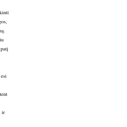
kinti
gos,
mą.
iu
 patį
 esi
tent
 ir