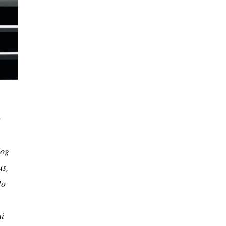
e
jog
us,
Jo
ai