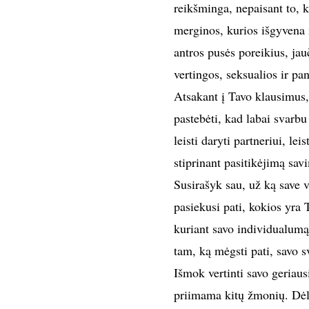
reikšminga, nepaisant to, k
merginos, kurios išgyvena 
antros pusės poreikius, ja
vertingos, seksualios ir pa
Atsakant į Tavo klausimus, 
pastebėti, kad labai svarbu
leisti daryti partneriui, le
stiprinant pasitikėjimą sav
Susirašyk sau, už ką save v
pasiekusi pati, kokios yra
kuriant savo individualumą
tam, ką mėgsti pati, savo s
Išmok vertinti savo geriaus
priimama kitų žmonių. Dėl 