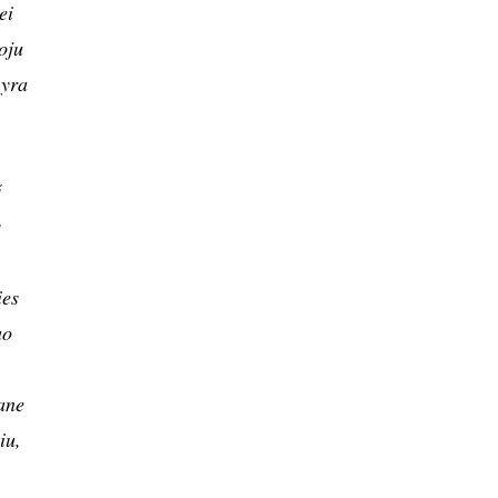
ei
oju
 yra
š
s
ies
uo
ane
iu,