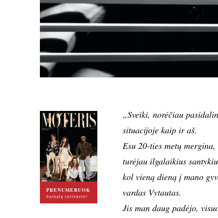
„Sveiki, norėčiau pasidalin
situacijoje kaip ir aš.
Esu 20-ties metų mergina, 
turėjau ilgalaikius santyki
kol vieną dieną į mano gy
PRENUMERUOK
vardas Vytautas.
žurnalą internetu!
Jis man daug padėjo, visuo