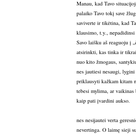
Manau, kad Tavo situacijoje
palaiko Tavo tokį save žlug
saviverte ir tikėtina, kad T
klausimo, t.y., nepadidinsi 
Savo laišku aš reaguoju į „
atsirinkti, kas tinka ir ti
nuo kito žmogaus, santykiuo
nes jautiesi nesaugi, lygin
priklausyti kažkam kitam ne
tebesi mylima, ar vaikinas 
kaip pati įvardini aukso.
nes nesijautei verta geresn
nevertinga. O laimę sieji s