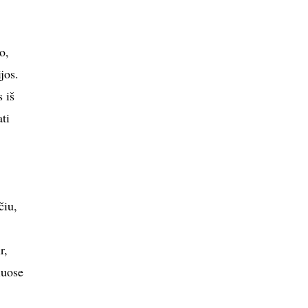
o,
jos.
 iš
ti
čiu,
r,
iuose