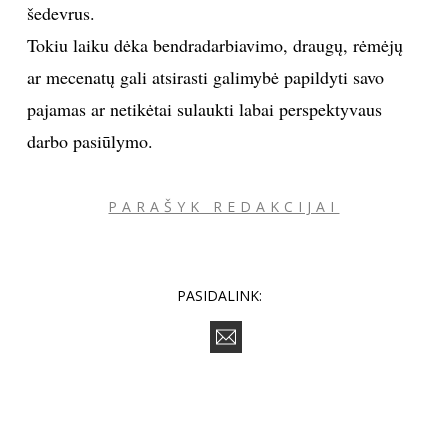
šedevrus.
Tokiu laiku dėka bendradarbiavimo, draugų, rėmėjų
Sekite mus:
ar mecenatų gali atsirasti galimybė papildyti savo
pajamas ar netikėtai sulaukti labai perspektyvaus
darbo pasiūlymo.
PRENUMERUOK
PARAŠYK REDAKCIJAI
NAUJIENLAIŠKĮ
PASIDALINK:
Prenumeruodami portalą,
Jūs sutinkate su
taisyklėmis