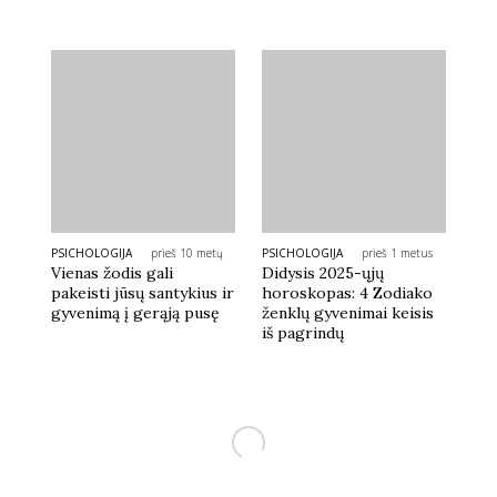
PSICHOLOGIJA
prieš 10 metų
PSICHOLOGIJA
prieš 1 metus
Vienas žodis gali
Didysis 2025-ųjų
pakeisti jūsų santykius ir
horoskopas: 4 Zodiako
gyvenimą į gerąją pusę
ženklų gyvenimai keisis
iš pagrindų