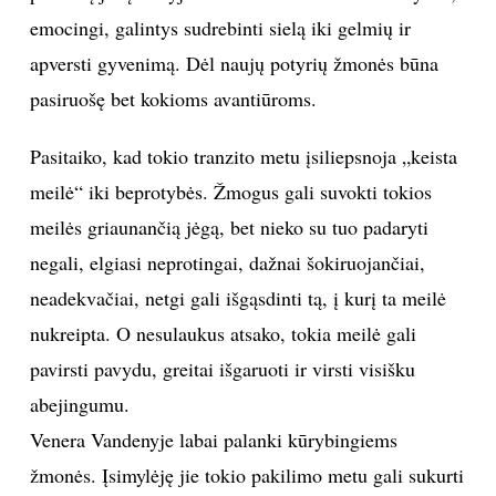
emocingi, galintys sudrebinti sielą iki gelmių ir
INTERJERAS
apversti gyvenimą. Dėl naujų potyrių žmonės būna
pasiruošę bet kokioms avantiūroms.
NAMAI
Pasitaiko, kad tokio tranzito metu įsiliepsnoja „keista
VIRTUVĖ
meilė“ iki beprotybės. Žmogus gali suvokti tokios
RECEPTAI
meilės griaunančią jėgą, bet nieko su tuo padaryti
negali, elgiasi neprotingai, dažnai šokiruojančiai,
VAIKAI
neadekvačiai, netgi gali išgąsdinti tą, į kurį ta meilė
nukreipta. O nesulaukus atsako, tokia meilė gali
NELAIMĖS
pavirsti pavydu, greitai išgaruoti ir virsti visišku
abejingumu.
KONTAKTAI
Venera Vandenyje labai palanki kūrybingiems
PRIVATUMO POLITIKA
žmonės. Įsimylėję jie tokio pakilimo metu gali sukurti