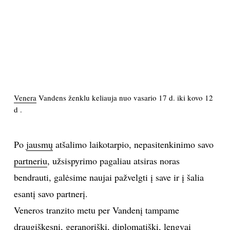
PSICHOLOGIJA
HOROSKOPAI
ASTROLOGIJA
Venera
Vandens ženklu keliauja nuo vasario 17 d. iki kovo 12
POLITIKA
d .
KULTŪRA
Po
jausmų
atšalimo laikotarpio, nepasitenkinimo savo
partneriu
, užsispyrimo pagaliau atsiras noras
LAISVALAIKIS
bendrauti, galėsime naujai pažvelgti į save ir į šalia
KINAS
esantį savo partnerį.
Veneros tranzito metu per Vandenį tampame
MUZIKA
draugiškesni, geranoriški, diplomatiški, lengvai