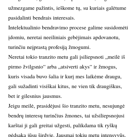
užmezgame pažintis, ieškome tų, su kuriais galėtume
TEATRAS
pasidalinti bendrais interesais.
Intelektualinio bendravimo procese galime susidomėti
SPORTAS
įdomiu, neretai neeiliniais gebėjimais apdovanotu,
FOTOGRAFIJA
turinčiu neįprastą profesiją žmogumi.
Neretai tokio tranzito metu gali įsiliepsnoti „meilė iš
MENAS
pirmo žvilgsnio“ arba „atsiverti akys“ ir žmogus,
kuris visada buvo šalia ir kurį mes laikėme draugu,
ORAI
gali sužadinti visiškai kitus, ne vien tik draugiškus,
bet ir gilesnius jausmus.
ĮDOMYBĖS
Jeigu meilė, prasidėjusi šio tranzito metu, nesujungė
ISTORIJA
bendrų interesų turinčius žmones, tai užsiliepsnojusi
karštai ji gali greitai užgesti, palikdama tik ryškų
KNYGOS
pėdsaką jūsų širdyje. Jausmai tokiu metu intensyvūs,