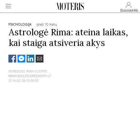
Prisijungti
PSICHOLOGIJA
prieš 10 metų
Astrologė Rima: ateina laikas,
kai staiga atsiveria akys
VEIDAI
MONARCHIJA
ASTROLOGĖ RIMA GUSTYTĖ
WWW.MEILESHOROSKOPAI.LT
MADA
2016-02-18 00:00:00
GROŽIS
SVEIKATA
APIE MANE