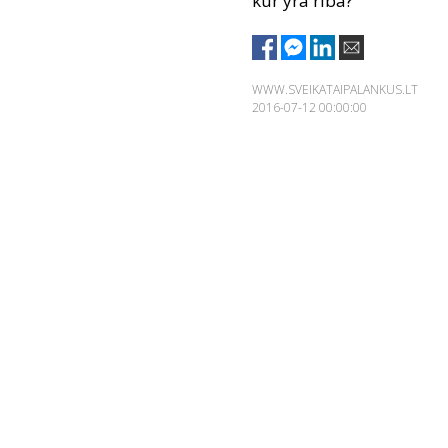
kur yra riba?
WWW.SVEIKATAIPALANKUS.LT
2016-07-12 00:00:00