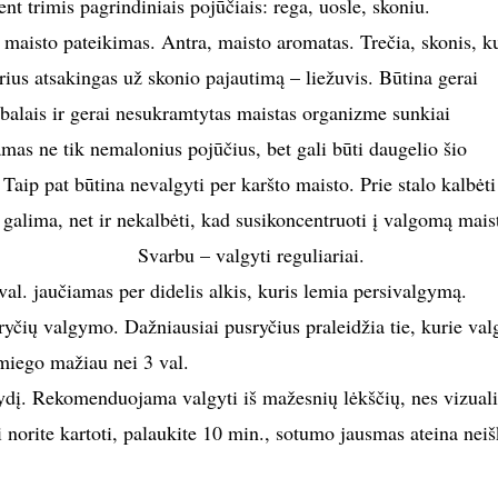
t trimis pagrindiniais pojūčiais: rega, uosle, skoniu.
., maisto pateikimas. Antra, maisto aromatas. Trečia, skonis, k
rius atsakingas už skonio pajautimą – liežuvis. Būtina gerai
abalais ir gerai nesukramtytas maistas organizme sunkiai
mas ne tik nemalonius pojūčius, bet gali būti daugelio šio
Taip pat būtina nevalgyti per karšto maisto. Prie stalo kalbėti
galima, net ir nekalbėti, kad susikoncentruoti į valgomą mais
Svarbu – valgyti reguliariai.
val. jaučiamas per didelis alkis, kuris lemia persivalgymą.
ryčių valgymo. Dažniausiai pusryčius praleidžia tie, kurie val
 miego mažiau nei 3 val.
 dydį. Rekomenduojama valgyti iš mažesnių lėkščių, nes vizuali
 norite kartoti, palaukite 10 min., sotumo jausmas ateina neiš