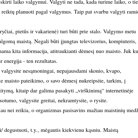
skirti laiko valgymui. Valgyti ne tada, kada turime laiko, o ti
s reiktų planuoti pagal valgymus. Taip pat svarbu valgyti rami
yčiai, pietūs ir vakarienė) turi būti prie stalo. Valgymo metu
algomą maistą. Negali būti įjungtas televizorius, kompiuteris,
nama kita informacija, atitraukianti dėmesį nuo maisto. Juk ku
 energija - ten rezultatas.
ūs valgysite nesąmoningai, nepajausdami skonio, kvapo,
te maisto pateikimo, o savo dėmesį nukreipsite, tarkim, į
itymą, kitaip dar galima pasakyti „virškinimą“ internetinėje
sotumo, valgysite greitai, nekramtysite, o rysite.
iau nei reikia, o organizmas pasisavins mažiau maistinių med
i/ degustuoti, t.y., mėgautis kiekvienu kąsniu. Maistą