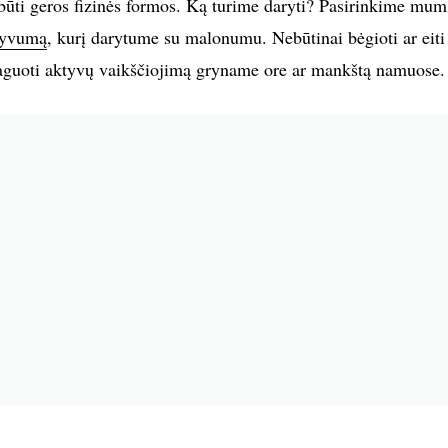
būti geros fizinės formos. Ką turime daryti? Pasirinkime mum
ktyvumą
, kurį darytume su malonumu. Nebūtinai bėgioti ar eiti 
aguoti aktyvų vaikščiojimą gryname ore ar mankštą namuose.