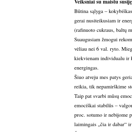
Veiksniai su maistu susiję
Būtina sąlyga – kokybiškas 
gerai nusiteikusiam ir ene
(rafinuoto cukraus, baltų m
Suaugusiam žmogui rekomend
vėliau nei 6 val. ryto. Mie
kiekvienam individualu ir k
energingas.
Šiuo atveju mes patys ger
reikia, tik nepamirškime st
Taip pat svarbi mūsų emoc
emociškai stabilūs – valgo
proc. sotumo ir nebijome p
laimingais „čia ir dabar“ i