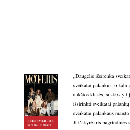
„Daugelis išsirenka sveikat
sveikatai palankūs, o žali
aukštos klasės, suskirstyti 
išsirinkti sveikatai palank
sveikatai palankaus maisto
PRENUMERUOK
Ji išskyrė tris pagrindines
žurnalą internetu!