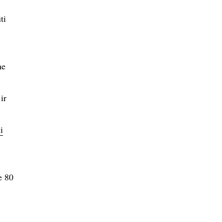
ti
ne
ir
i
e 80