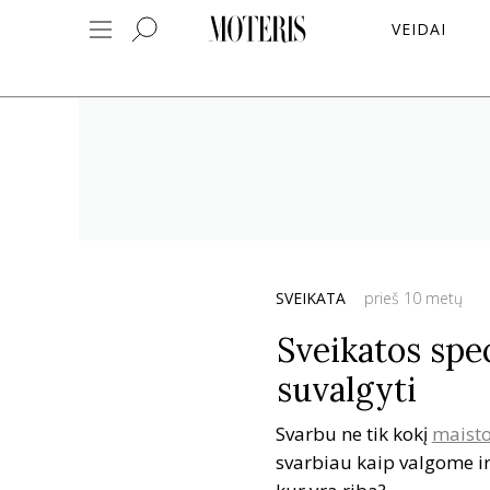
VEIDAI
SVEIKATA
prieš 10 metų
Sveikatos speci
suvalgyti
Svarbu ne tik kokį
maist
svarbiau kaip valgome ir 