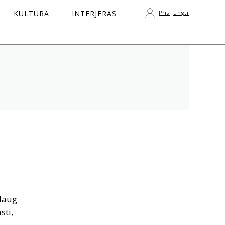
KULTŪRA
INTERJERAS
Prisijungti
S
 daug
sti,