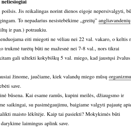
 netiesiogiai
poilsis. Jis reikalingas norint dienos eigoje nepersivalgyti, bū
rgingam. To nepadarius nesistebėkime „greitų”
angliavandenių
iltų ir pan.) potraukiu.
uojama eiti miegoti ne vėliau nei 22 val. vakaro, o keltis 
go trukmė turėtų būti ne mažesnė nei 7-8 val., nors tikrai
itam gali užtekti kokybiškų 5 val. miego, kad jaustųsi žvalus 
iausiai žinome, jaučiame, kiek valandų miego mūsų
organizmu
ebėti save.
inė būsena. Kai esame ramūs, kupini meilės, džiaugsmo ir
me saikingai, su pasimėgaujimu, baigiame valgyti pajautę api
alikti maisto lėkštėje. Kaip tai pasiekti? Mokykimės būti
r darykime laimingus aplink save.