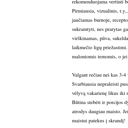
rekomenduojama vertinti ben
Pirmiausia, vizualinis, t.y
jaučiamas burnoje, recepto
sukramtyti, nes prarytas g
virškinamas, pūva, sukelda
laikmečio ligų priežastimi. 
maloniomis temomis, o jei 
Valgant rečiau nei kas 3-4 
Svarbiausia nepraleisti pus
vėlyvą vakarienę likus iki
Būtina stebėti ir porcijos
atrodys daugiau maisto. Jei
maistui patekus į skrandį!