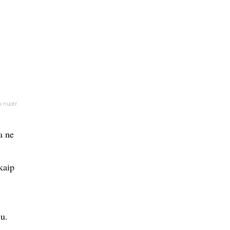
k nuotr.
a ne
kaip
ju.