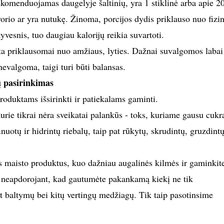
ekomenduojamas daugelyje šaltinių, yra 1 stiklinė arba apie 2
vorio ar yra nutukę. Žinoma, porcijos dydis priklauso nuo fizi
esnis, tuo daugiau kalorijų reikia suvartoti.
nta priklausomai nuo amžiaus, lyties. Dažnai suvalgomos labai
nevalgoma, taigi turi būti balansas.
ų pasirinkimas
produktams išsirinkti ir patiekalams gaminti.
urie tikrai nėra sveikatai palankūs - toks, kuriame gausu cukr
nuotų ir hidrintų riebalų, taip pat rūkytų, skrudintų, gruzdintų
s maisto produktus, kuo dažniau augalinės kilmės ir gaminkit
i neapdorojant, kad gautumėte pakankamą kiekį ne tik
et baltymų bei kitų vertingų medžiagų. Tik taip pasotinsime