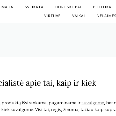
MADA
SVEIKATA
HOROSKOPAI
POLITIKA
VIRTUVĖ
VAIKAI
NELAIMĖ
alistė apie tai, kaip ir kiek
o
produktą išsirenkame, pagaminame ir
suvalgome
, bet
kiek suvalgome. Visi tai, regis, žinoma, tačiau kaip supra