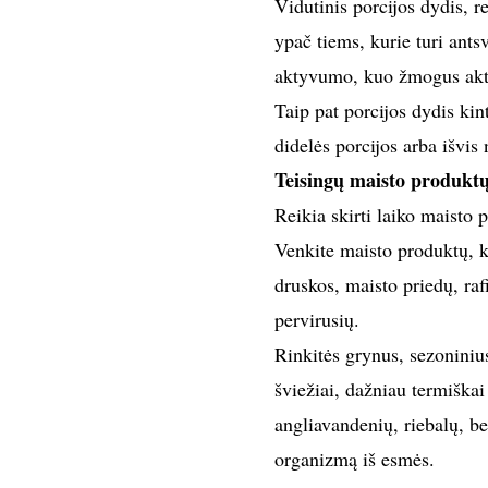
Vidutinis porcijos dydis, r
ypač tiems, kurie turi ants
aktyvumo, kuo žmogus aktyv
Taip pat porcijos dydis ki
didelės porcijos arba išvis 
Teisingų maisto produkt
Reikia skirti laiko maisto 
Venkite maisto produktų, k
druskos, maisto priedų, rafi
pervirusių.
Rinkitės grynus, sezoniniu
šviežiai, dažniau termiška
angliavandenių, riebalų, b
organizmą iš esmės.