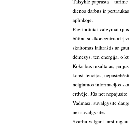
Taisyklė paprasta – turime 
dienos darbus ir pertrauka
aplinkoje.
Pagrindiniai valgymai (pusr
būtina susikoncentruoti į v
skaitomas laikraštis ar gau
dėmesys, ten energija, o kur
Koks bus rezultatas, jei j
konsistencijos, nepastebėsi
neigiamos informacijos ska
erdvėje. Jūs net nepajusite 
Vadinasi, suvalgysite daug
nei suvalgysite.
Svarbu valgant tarsi ragaut