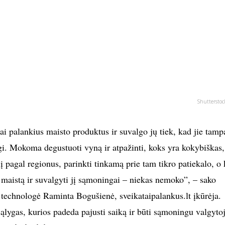
Shutterstoc
ai palankius maisto produktus ir suvalgo jų tiek, kad jie tamp
ngi. Mokoma degustuoti vyną ir atpažinti, koks yra kokybiškas,
jį pagal regionus, parinkti tinkamą prie tam tikro patiekalo, o 
ų maistą ir suvalgyti jį sąmoningai – niekas nemoko”, – sako
 technologė Raminta Bogušienė, sveikataipalankus.lt įkūrėja.
 sąlygas, kurios padeda pajusti saiką ir būti sąmoningu valgyto