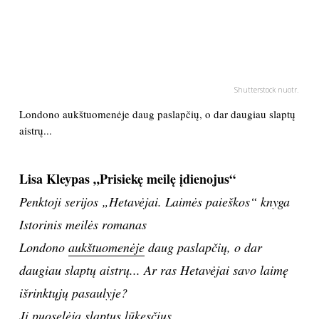
PSICHOLOGIJA
HOROSKOPAI
Shutterstock nuotr.
ASTROLOGIJA
Londono aukštuomenėje daug paslapčių, o dar daugiau slaptų
aistrų...
POLITIKA
Lisa Kleypas „Prisiekę meilę įdienojus“
KULTŪRA
Penktoji serijos „Hetavėjai. Laimės paieškos“ knyga
Istorinis meilės romanas
LAISVALAIKIS
Londono
aukštuomenėje
daug paslapčių, o dar
KINAS
daugiau slaptų aistrų... Ar ras Hetavėjai savo laimę
išrinktųjų pasaulyje?
MUZIKA
Ji puoselėja slaptus lūkesčius...