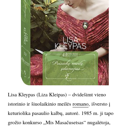
Sekite mus:
PRENUMERUOK
NAUJIENLAIŠKĮ
Lisa Kleypas (Liza Kleipas) – dvidešimt vieno
Prenumeruodami portalą,
Jūs sutinkate su
istorinio ir šiuolaikinio meilės
romano
, išversto į
taisyklėmis
keturiolika pasaulio kalbų, autorė. 1985 m. ji tapo
grožio konkurso „Mis Masačusetsas“ nugalėtoja,