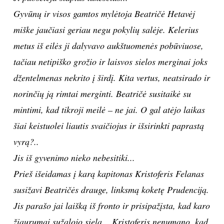
Gyvūnų ir visos gamtos mylėtoja Beatričė Hetavėj
TEATRAS
miške jaučiasi geriau negu pokylių salėje. Kelerius
metus iš eilės ji dalyvavo aukštuomenės pobūviuose,
SPORTAS
tačiau netipiško grožio ir laisvos sielos merginai joks
FOTOGRAFIJA
džentelmenas nekrito į širdį. Kita vertus, neatsirado ir
norinčių ją rimtai merginti. Beatričė susitaikė su
MENAS
mintimi, kad tikroji meilė – ne jai. O gal atėjo laikas
šiai keistuolei liautis svaičiojus ir išsirinkti paprastą
ORAI
vyrą?..
Jis iš gyvenimo nieko nebesitiki...
ĮDOMYBĖS
Prieš išeidamas į karą kapitonas Kristoferis Felanas
ISTORIJA
susižavi Beatričės drauge, linksmą koketę Prudenciją.
Jis parašo jai laišką iš fronto ir prisipažįsta, kad karo
KNYGOS
žiaurumai sužalojo sielą... Kristoferis nenumano, kad