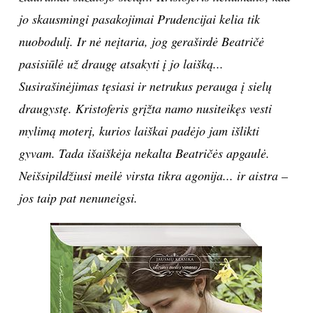
jo skausmingi pasakojimai Prudencijai kelia tik
INTERJERAS
nuobodulį. Ir nė neįtaria, jog geraširdė Beatričė
pasisiūlė už draugę atsakyti į jo laišką...
NAMAI
Susirašinėjimas tęsiasi ir netrukus perauga į sielų
VIRTUVĖ
draugystę. Kristoferis grįžta namo nusiteikęs vesti
mylimą moterį, kurios laiškai padėjo jam išlikti
RECEPTAI
gyvam. Tada išaiškėja nekalta Beatričės apgaulė.
Neišsipildžiusi meilė virsta tikra agonija... ir aistra –
VAIKAI
jos taip pat nenuneigsi.
NELAIMĖS
KONTAKTAI
PRIVATUMO POLITIKA