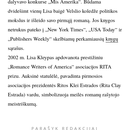
dalyvavo konkurse „Mis Amerika“. Būdama
dvidešimt vienų Lisa baigė Velslio koledže politikos
mokslus ir išleido savo pirmąjį romaną. Jos knygos
netrukus pateko į „New York Times“, „USA Today“ ir
„Publishers Weekly“ skelbiamų perkamiausių
knygų
sąrašus.
2002 m. Lisa Kleypas apdovanota prestižiniu
„Romance Writers of America“ asociacijos RITA
prizu. Auksinė statulėlė, pavadinta pirmosios
asociacijos prezidentės Ritos Klei Estrados (Rita Clay
Estrada) vardu, simbolizuoja meilės romanų rašytojo
meistriškumą.
PARAŠYK REDAKCIJAI