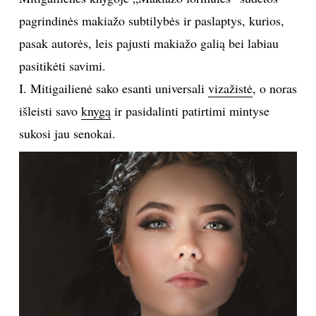
pagrindinės makiažo subtilybės ir paslaptys, kurios,
TEATRAS
pasak autorės, leis pajusti makiažo galią bei labiau
SPORTAS
pasitikėti savimi.
I. Mitigailienė sako esanti universali
vizažistė
, o noras
FOTOGRAFIJA
išleisti savo
knygą
ir pasidalinti patirtimi mintyse
sukosi jau senokai.
MENAS
ORAI
ĮDOMYBĖS
ISTORIJA
KNYGOS