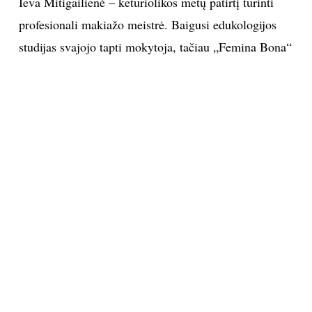
Leidykla "Alma littera"
„Pastebiu, kad jaunų merginų dieniniuose makiažuose
dažnai vyrauja ryškus akcentai ir yra skiriamas per
mažas dėmesys kosmetikos kokybei. Taip pat neretai
makiažo ryškumas nėra suderinamas su paros laiku ar
aplinka, kurioje esama. Patarimų, kaip išvengti
makiažo klaidų, knygoje tikrai netrūkta, tačiau taip
pat savo skaitytojams noriu priminti, kad vidinis