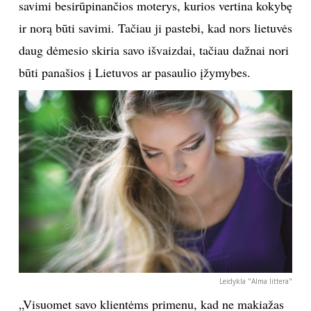
ir pasaulėžiūros suvokimą, psichologinę savijautą ir
meilę sau: „Kaskart kurdama makiažą galvoju, kad jis
gali būti paskutinis, todėl mano perfekcionizmas tarsi
užprogramuoja kūrybinio proceso eigą. Dažau tiksliai
pagal žmogaus prigimtį, stilių ir charakterį –
eksperimentams ir improvizacijai vietos nelieka“.
I. Mitigailienė pasakoja, kad jos klientės – daug
pasiekusios, išsilavinusios, keliaujančios ir tiesiog
savimi besirūpinančios moterys, kurios vertina kokybę
ir norą būti savimi. Tačiau ji pastebi, kad nors lietuvės
daug dėmesio skiria savo išvaizdai, tačiau dažnai nori
būti panašios į Lietuvos ar pasaulio įžymybes.