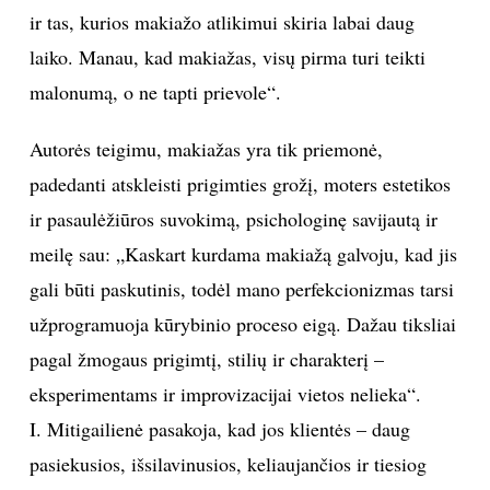
Leidykla "Alma littera"
Ilgametę patirtį turinti vizažistė sako nesureikšminanti
makiažo: „Gerbiu moteris, kurios nenaudoja makiažo
arba pradeda dažytis tik vyresniame amžiuje. Gerbiu
ir tas, kurios makiažo atlikimui skiria labai daug
laiko. Manau, kad makiažas, visų pirma turi teikti
malonumą, o ne tapti prievole“.
Autorės teigimu, makiažas yra tik priemonė,
padedanti atskleisti prigimties grožį, moters estetikos