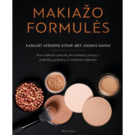
Sekite mus:
PRENUMERUOK
NAUJIENLAIŠKĮ
Prenumeruodami portalą,
Jūs sutinkate su
taisyklėmis