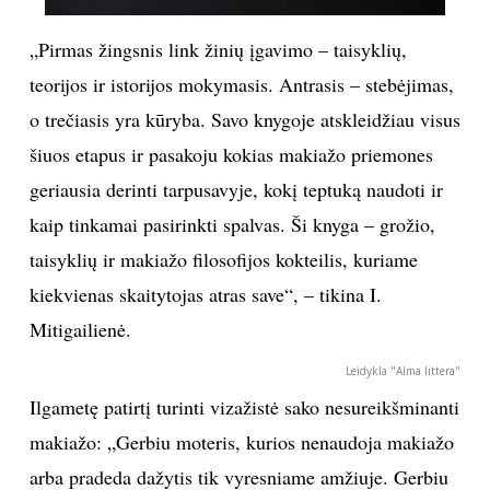
„Pirmas žingsnis link žinių įgavimo – taisyklių,
teorijos ir istorijos mokymasis. Antrasis – stebėjimas,
o trečiasis yra kūryba. Savo knygoje atskleidžiau visus
šiuos etapus ir pasakoju kokias makiažo priemones
geriausia derinti tarpusavyje, kokį teptuką naudoti ir
kaip tinkamai pasirinkti spalvas. Ši knyga – grožio,
taisyklių ir makiažo filosofijos kokteilis, kuriame
kiekvienas skaitytojas atras save“, – tikina I.
Mitigailienė.