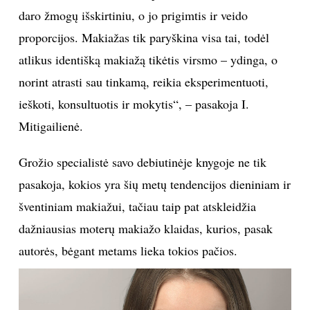
Leidykla "Alma littera"
„Visuomet savo klientėms primenu, kad ne makiažas
daro žmogų išskirtiniu, o jo prigimtis ir veido
proporcijos. Makiažas tik paryškina visa tai, todėl
atlikus identišką makiažą tikėtis virsmo – ydinga, o
norint atrasti sau tinkamą, reikia eksperimentuoti,
ieškoti, konsultuotis ir mokytis“, – pasakoja I.
Mitigailienė.