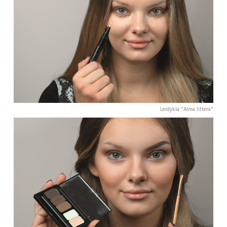
Grožio specialistė savo debiutinėje knygoje ne tik
pasakoja, kokios yra šių metų tendencijos dieniniam ir
šventiniam makiažui, tačiau taip pat atskleidžia
dažniausias moterų makiažo klaidas, kurios, pasak
autorės, bėgant metams lieka tokios pačios.