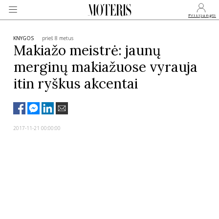
Prisijungti
KNYGOS
prieš 8 metus
Makiažo meistrė: jaunų
merginų makiažuose vyrauja
VEIDAI
itin ryškus akcentai
MONARCHIJA
MADA
2017-11-21 00:00:00
GROŽIS
SVEIKATA
APIE MANE