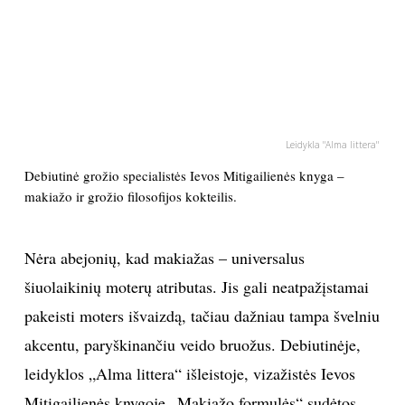
PSICHOLOGIJA
HOROSKOPAI
ASTROLOGIJA
Leidykla "Alma littera"
Debiutinė grožio specialistės Ievos Mitigailienės knyga –
POLITIKA
makiažo ir grožio filosofijos kokteilis.
KULTŪRA
Nėra abejonių, kad makiažas – universalus
LAISVALAIKIS
šiuolaikinių moterų atributas. Jis gali neatpažįstamai
pakeisti moters išvaizdą, tačiau dažniau tampa švelniu
KINAS
akcentu, paryškinančiu veido bruožus. Debiutinėje,
leidyklos „Alma littera“ išleistoje, vizažistės Ievos
MUZIKA
Mitigailienės knygoje „Makiažo formulės“ sudėtos