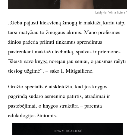
INTERJERAS
Leidykla "Alma littera"
„Gebu pajusti kiekvieną žmogų ir
makiažą
kuriu taip,
NAMAI
tarsi matyčiau to žmogaus akimis. Mano profesinės
žinios padeda priimti tinkamus sprendimus
VIRTUVĖ
pasirenkant makiažo techniką, spalvas ir priemones.
Išleisti savo knygą norėjau jau seniai, o jausmas rašyti
RECEPTAI
tiesiog užgimė“, – sako I. Mitigailienė.
VAIKAI
Grožio specialistė atskleidžia, kad jos knygos
NELAIMĖS
pagrindą sudaro asmeninė patirtis, atradimai ir
pastebėjimai, o knygos struktūra – paremta
KONTAKTAI
edukologijos žiniomis.
PRIVATUMO POLITIKA