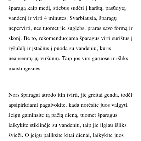
šparagą kaip medį, stiebus sudėti į karštą, pasūdytą
Sekite mus:
vandenį ir virti 4 minutes. Svarbiausia, šparagų
nepervirti, nes tuomet jie suglebs, praras savo formą ir
skonį. Be to, rekomenduojama šparagus virti surištus į
ryšulėlį ir įstačius į puodą su vandeniu, kuris
PRENUMERUOK
neapsemtų jų viršūnių. Taip jos virs garuose ir išliks
maistingesnės.
NAUJIENLAIŠKĮ
Nors šparagai atrodo itin tvirti, jie greitai genda, todėl
apsipirkdami pagalvokite, kada norėsite juos valgyti.
Prenumeruodami portalą,
Jūs sutinkate su
Jeigu gaminsite tą pačią dieną, tuomet šparagus
taisyklėmis
laikykite stiklinėje su vandeniu, taip jie ilgiau išliks
švieži. O jeigu paliksite kitai dienai, laikykite juos