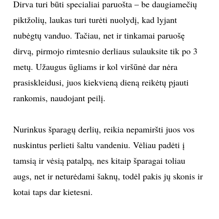
Dirva turi būti specialiai paruošta – be daugiamečių
piktžolių, laukas turi turėti nuolydį, kad lyjant
nubėgtų vanduo. Tačiau, net ir tinkamai paruošę
dirvą, pirmojo rimtesnio derliaus sulauksite tik po 3
metų. Užaugus ūgliams ir kol viršūnė dar nėra
prasiskleidusi, juos kiekvieną dieną reikėtų pjauti
rankomis, naudojant peilį.
Nurinkus šparagų derlių, reikia nepamiršti juos vos
nuskintus perlieti šaltu vandeniu. Vėliau padėti į
tamsią ir vėsią patalpą, nes kitaip šparagai toliau
augs, net ir neturėdami šaknų, todėl pakis jų skonis ir
kotai taps dar kietesni.