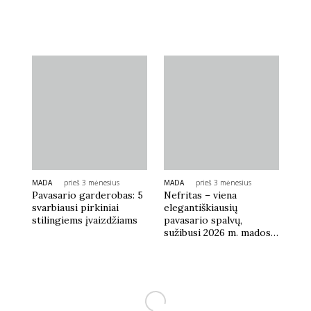
MADA
prieš 3 mėnesius
MADA
prieš 3 mėnesius
Pavasario garderobas: 5
Nefritas – viena
svarbiausi pirkiniai
elegantiškiausių
stilingiems įvaizdžiams
pavasario spalvų,
sužibusi 2026 m. mados
tendencijose