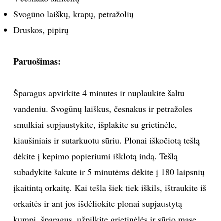
Svogūno laiškų, krapų, petražolių
Druskos, pipirų
Paruošimas:
Šparagus apvirkite 4 minutes ir nuplaukite šaltu
vandeniu. Svogūnų laiškus, česnakus ir petražoles
smulkiai supjaustykite, išplakite su grietinėle,
kiaušiniais ir sutarkuotu sūriu. Plonai iškočiotą tešlą
dėkite į kepimo popieriumi išklotą indą. Tešlą
subadykite šakute ir 5 minutėms dėkite į 180 laipsnių
įkaitintą orkaitę. Kai tešla šiek tiek iškils, ištraukite iš
orkaitės ir ant jos išdėliokite plonai supjaustytą
kumpį, šparagus, užpilkite grietinėlės ir sūrio masę,