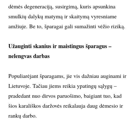
dėmės degeneraciją, susirgimą, kuris apsunkina
smulkių dalykų matymą ir skaitymą vyresniame
amžiuje. Be to, šparagai gali sumažinti vėžio riziką.
Užauginti skanius ir maistingus šparagus –
nelengvas darbas
Populiarėjant šparagams, jie vis dažniau auginami ir
Lietuvoje. Tačiau jiems reikia ypatingų sąlygų –
pradedant nuo dirvos paruošimo, baigiant tuo, kad
šios karališkos daržovės reikalauja daug dėmesio ir
rankų darbo.