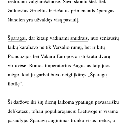
restoranų valgiaraščiuose. Savo skoniu šiek tiek
žaliuosius žirnelius ir riešutus primenantis šparagas
TEATRAS
šiandien yra užvaldęs visą pasaulį.
SPORTAS
Šparagai
, dar kitaip vadinami
smidrais
, nuo seniausių
FOTOGRAFIJA
laikų karaliavo ne tik Versalio rūmų, bet ir kitų
Prancūzijos bei Vakarų Europos aristokratų dvarų
MENAS
virtuvėse. Romos imperatorius Augustas taip juos
mėgo, kad jų garbei buvo netgi įkūręs „Šparagų
ORAI
flotilę“.
ĮDOMYBĖS
Ši daržovė iki šių dienų laikoma ypatingu pavasarišku
ISTORIJA
delikatesu, toliau populiarėjančiu Lietuvoje ir visame
pasaulyje. Šparagų auginimas trunka visus metus, o
KNYGOS