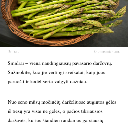
PSICHOLOGIJA
HOROSKOPAI
ASTROLOGIJA
Smidrai
Shutterstock nuotr.
POLITIKA
Smidrai – viena naudingiausių pavasario daržovių.
Sužinokite, kuo jie vertingi sveikatai, kaip juos
KULTŪRA
paruošti ir kodėl verta valgyti dažniau.
LAISVALAIKIS
Nuo seno mūsų močiučių darželiuose augintos gėlės
KINAS
iš tiesų yra visai ne gėlės, o pačios tikriausios
daržovės, kurios šiandien randamos garsiausių
MUZIKA