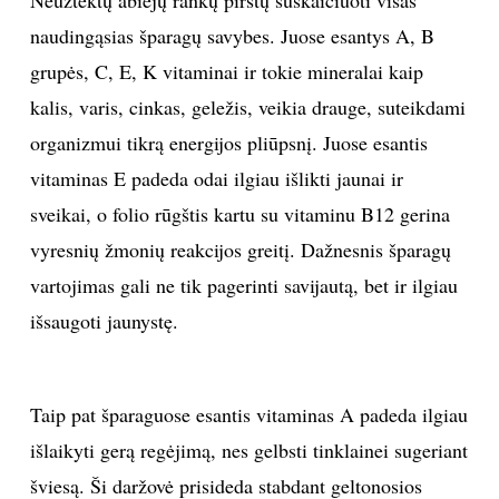
naudingąsias šparagų savybes. Juose esantys A, B
grupės, C, E, K vitaminai ir tokie mineralai kaip
kalis, varis, cinkas, geležis, veikia drauge, suteikdami
organizmui tikrą energijos pliūpsnį. Juose esantis
vitaminas E padeda odai ilgiau išlikti jaunai ir
sveikai, o folio rūgštis kartu su vitaminu B12 gerina
vyresnių žmonių reakcijos greitį. Dažnesnis šparagų
vartojimas gali ne tik pagerinti savijautą, bet ir ilgiau
išsaugoti jaunystę.
Taip pat šparaguose esantis vitaminas A padeda ilgiau
išlaikyti gerą regėjimą, nes gelbsti tinklainei sugeriant
šviesą. Ši daržovė prisideda stabdant geltonosios