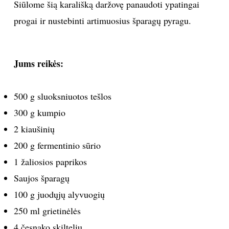
Siūlome šią karališką daržovę panaudoti ypatingai
progai ir nustebinti artimuosius šparagų pyragu.
Jums reikės:
500 g sluoksniuotos tešlos
300 g kumpio
2 kiaušinių
200 g fermentinio sūrio
1 žaliosios paprikos
Saujos šparagų
100 g juodųjų alyvuogių
250 ml grietinėlės
4 česnako skiltelių