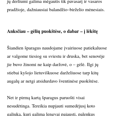
jų derliumi galima mėgautis tik pavasarį ir vasaros
pradžioje, dažniausiai balandžio–birželio mėnesiais.
INTERJERAS
NAMAI
Anksčiau – gėlių puokštėse, o dabar – į lėkštę
VIRTUVĖ
Šiandien šparagus naudojame įvairiuose patiekaluose
RECEPTAI
ar valgome tiesiog su sviestu ir druska, bet senovėje
jie buvo žinomi ne kaip daržovė, o – gėlė. Ilgi jų
VAIKAI
stiebai kyšojo lietuviškuose darželiuose tarp kitų
augalų ar netgi atsidurdavo šventinėse puokštėse.
NELAIMĖS
KONTAKTAI
Net ir pirmą kartą šparagus paruošti visai
nesudėtinga. Tereikia nupjauti sumedėjusį koto
PRIVATUMO POLITIKA
galiuką, kurį galima lengvai pajausti, palenkus