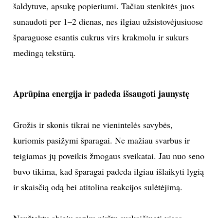
šaldytuve, apsukę popieriumi. Tačiau stenkitės juos
sunaudoti per 1–2 dienas, nes ilgiau užsistovėjusiuose
šparaguose esantis cukrus virs krakmolu ir sukurs
medingą tekstūrą.
Aprūpina energija ir padeda išsaugoti jaunystę
Grožis ir skonis tikrai ne vienintelės savybės,
kuriomis pasižymi šparagai. Ne mažiau svarbus ir
teigiamas jų poveikis žmogaus sveikatai. Jau nuo seno
buvo tikima, kad šparagai padeda ilgiau išlaikyti lygią
ir skaisčią odą bei atitolina reakcijos sulėtėjimą.
Neužtektų abiejų rankų pirštų suskaičiuoti visas