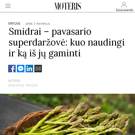
Prisijungti
VIRTUVĖ
prieš 3 mėnesius
Smidrai – pavasario
superdaržovė: kuo naudingi
VEIDAI
ir ką iš jų gaminti
MONARCHIJA
MADA
MOTERIS
2026-04-22 18:33:24
GROŽIS
SVEIKATA
APIE MANE