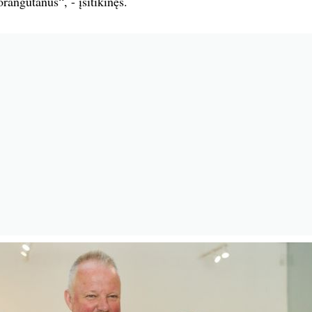
rangutanus“, - įsitikinęs.