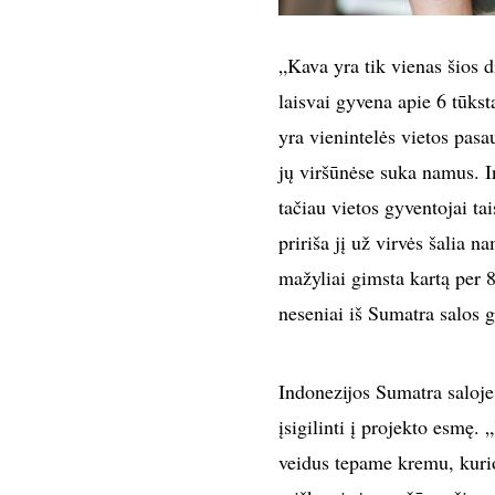
„Kava yra tik vienas šios
laisvai gyvena apie 6 tūks
yra vienintelės vietos pasa
jų viršūnėse suka namus. I
tačiau vietos gyventojai t
pririša jį už virvės šalia
mažyliai gimsta kartą per 8 
neseniai iš Sumatra salos g
Indonezijos Sumatra saloje 
įsigilinti į projekto esmę.
veidus tepame kremu, kurio