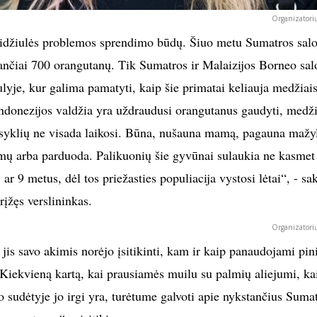
Organizatorių
 didžiulės problemos sprendimo būdų. Šiuo metu Sumatros salo
tančiai 700 orangutanų. Tik Sumatros ir Malaizijos Borneo sal
ulyje, kur galima pamatyti, kaip šie primatai keliauja medžiais
ndonezijos valdžia yra uždraudusi orangutanus gaudyti, medži
aisyklių ne visada laikosi. Būna, nušauna mamą, pagauna mažyl
 namų arba parduoda. Palikuonių šie gyvūnai sulaukia ne kasmet
ar 9 metus, dėl tos priežasties populiacija vystosi lėtai“, - sa
rįžęs verslininkas.
Organizatorių
jis savo akimis norėjo įsitikinti, kam ir kaip panaudojami pin
 „Kiekvieną kartą, kai prausiamės muilu su palmių aliejumi, ka
 sudėtyje jo irgi yra, turėtume galvoti apie nykstančius Suma