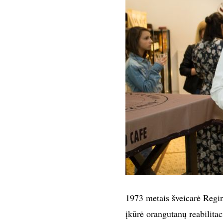
1973 metais šveicarė Regi
įkūrė orangutanų reabilitaci