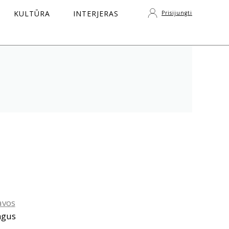
KULTŪRA
INTERJERAS
Prisijungti
S
avos
ngus