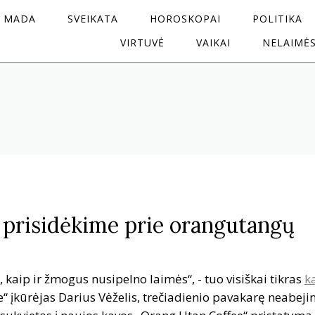
MADA
SVEIKATA
HOROSKOPAI
POLITIKA
VIRTUVĖ
VAIKAI
NELAIMĖ
prisidėkime prie orangutangų
, kaip ir žmogus nusipelno laimės“, - tuo visiškai tikras
k
 įkūrėjas Darius Vėželis, trečiadienio pavakarę neabeji