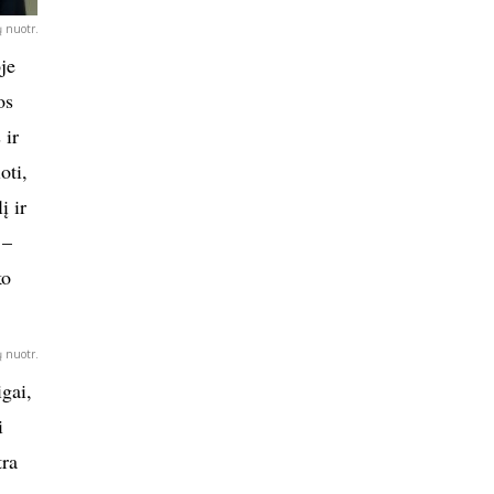
 nuotr.
je
os
 ir
oti,
į ir
 –
ko
 nuotr.
igai,
i
tra