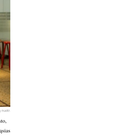
 nuotr.
to,
ąsias