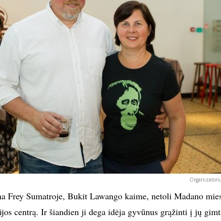
Organizatorių
na Frey Sumatroje, Bukit Lawango kaime, netoli Madano mies
jos centrą. Ir šiandien ji dega idėja gyvūnus grąžinti į jų gimt