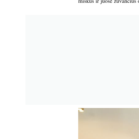
miškus ir juose žūvančius o