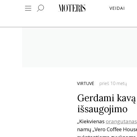
VEIDAI
VIRTUVĖ
prieš 10 metų
Gerdami kavą 
išsaugojimo
„Kiekvienas
orangutanas
namų „Vero Coffee House“