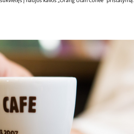
ukvietęs į naujos kavos „Orang Utan Coffee“ pristatymą.