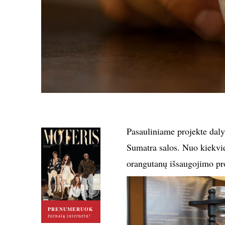
Pasauliniame projekte dalyv
Sumatra salos. Nuo kiekvi
orangutanų išsaugojimo pr
PRENUMERUOK
žurnalą internetu!