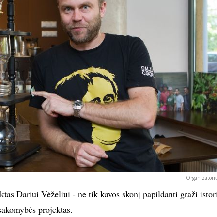
Organizatorių
as Dariui Vėželiui - ne tik kavos skonį papildanti graži istori
tsakomybės projektas.