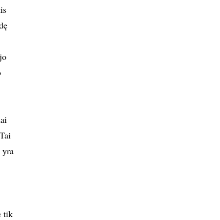
is
ndę
jo
o
ai
 Tai
 yra
 tik