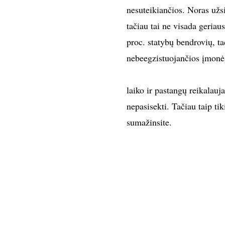
nesuteikiančios. Noras užs
tačiau tai ne visada geriau
proc. statybų bendrovių, t
nebeegzistuojančios įmonės
laiko ir pastangų reikalauj
nepasisekti. Tačiau taip ti
sumažinsite.