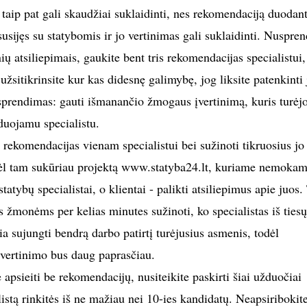
 taip pat gali skaudžiai suklaidinti, nes rekomendaciją duodant
sijęs su statybomis ir jo vertinimas gali suklaidinti. Nuspre
ų atsiliepimais, gaukite bent tris rekomendacijas specialistui,
 užsitikrinsite kur kas didesnę galimybę, jog liksite patenkinti 
sprendimas: gauti išmanančio žmogaus įvertinimą, kuris turėj
duojamu specialistu.
 rekomendacijas vienam specialistui bei sužinoti tikruosius jo
ėl tam sukūriau projektą www.statyba24.lt, kuriame nemokam
 statybų specialistai, o klientai - palikti atsiliepimus apie juos.
 žmonėms per kelias minutes sužinoti, ko specialistas iš tiesų
žia sujungti bendrą darbo patirtį turėjusius asmenis, todėl
o vertinimo bus daug paprasčiau.
 apsieiti be rekomendacijų, nusiteikite paskirti šiai užduočiai
istą rinkitės iš ne mažiau nei 10-ies kandidatų. Neapsiribokite