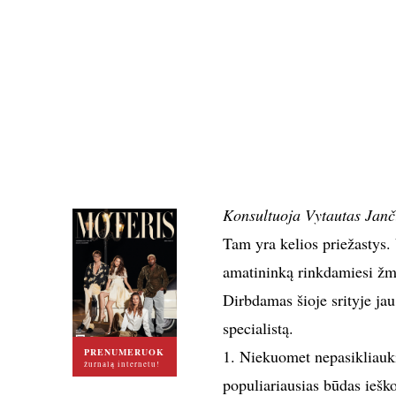
Konsultuoja Vytautas Janči
Tam yra kelios priežastys. 
amatininką rinkdamiesi žmo
Dirbdamas šioje srityje jau
specialistą.
PRENUMERUOK
1. Niekuomet nepasikliauk
žurnalą internetu!
populiariausias būdas ieško