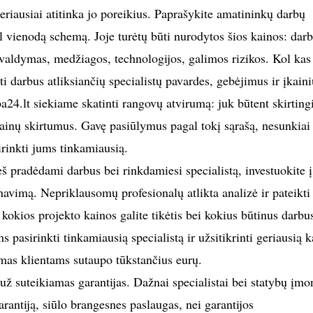
geriausiai atitinka jo poreikius. Paprašykite amatininkų darbų
l vienodą schemą. Joje turėtų būti nurodytos šios kainos: darb
valdymas, medžiagos, technologijos, galimos rizikos. Kol kas
 darbus atliksiančių specialistų pavardes, gebėjimus ir įkaini
24.lt siekiame skatinti rangovų atvirumą: juk būtent skirting
kainų skirtumus. Gavę pasiūlymus pagal tokį sąrašą, nesunkiai
sirinkti jums tinkamiausią.
š pradėdami darbus bei rinkdamiesi specialistą, investuokite į
navimą. Nepriklausomų profesionalų atlikta analizė ir pateikti
kokios projekto kainos galite tikėtis bei kokius būtinus darbu
ms pasirinkti tinkamiausią specialistą ir užsitikrinti geriausią k
imas klientams sutaupo tūkstančius eurų.
ž suteikiamas garantijas. Dažnai specialistai bei statybų įmo
rantiją, siūlo brangesnes paslaugas, nei garantijos