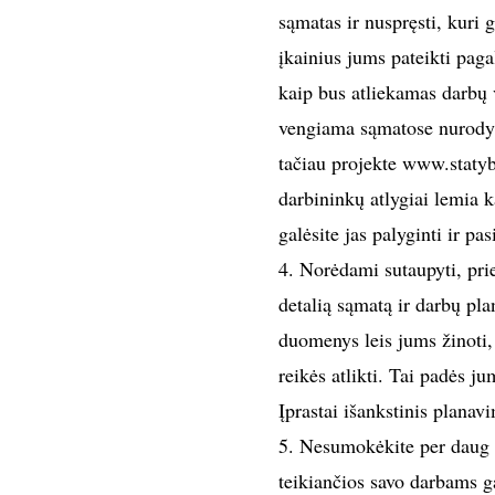
sąmatas ir nuspręsti, kuri 
įkainius jums pateikti paga
kaip bus atliekamas darbų 
vengiama sąmatose nurodyti
tačiau projekte www.statyba
darbininkų atlygiai lemia 
galėsite jas palyginti ir pa
4. Norėdami sutaupyti, prie
detalią sąmatą ir darbų pla
duomenys leis jums žinoti, 
reikės atlikti. Tai padės ju
Įprastai išankstinis planav
5. Nesumokėkite per daug u
teikiančios savo darbams ga