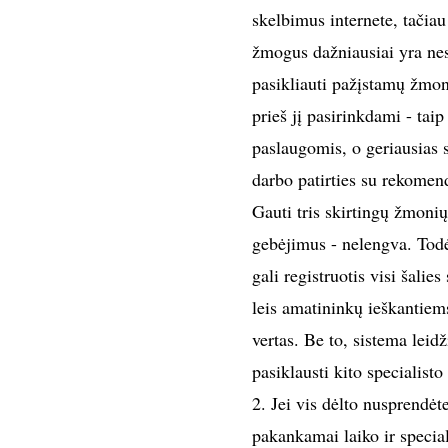
skelbimus internete, tačiau
žmogus dažniausiai yra nesu
pasikliauti pažįstamų žmoni
prieš jį pasirinkdami - taip
paslaugomis, o geriausias 
darbo patirties su rekomen
Gauti tris skirtingų žmonių
gebėjimus - nelengva. Tod
gali registruotis visi šalies
leis amatininkų ieškantiems
vertas. Be to, sistema leid
pasiklausti kito specialist
2. Jei vis dėlto nusprendėte
pakankamai laiko ir special