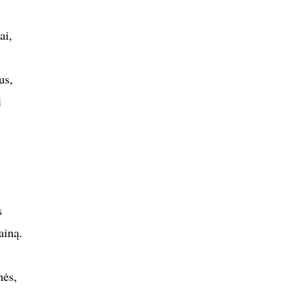
ai,
us,
i
s
ainą.
nės,