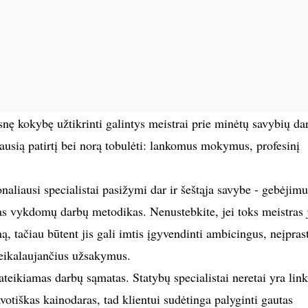
snę kokybę užtikrinti galintys meistrai prie minėtų savybių da
gausią patirtį bei norą tobulėti: lankomus mokymus, profesinį
onaliausi specialistai pasižymi dar ir šeštąja savybe - gebėjimu
ingas vykdomų darbų metodikas. Nenustebkite, jei toks meistras
mą, tačiau būtent jis gali imtis įgyvendinti ambicingus, neįpras
reikalaujančius užsakymus.
ateikiamas darbų sąmatas. Statybų specialistai neretai yra lin
savotiškas kainodaras, tad klientui sudėtinga palyginti gautas