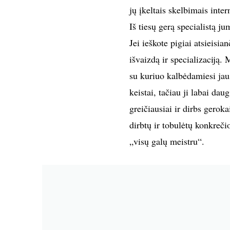
jų įkeltais skelbimais inter
Iš tiesų gerą specialistą j
Jei ieškote pigiai atsieisia
išvaizdą ir specializaciją. 
su kuriuo kalbėdamiesi jaus
keistai, tačiau ji labai dau
greičiausiai ir dirbs geroka
dirbtų ir tobulėtų konkreči
„visų galų meistru“.