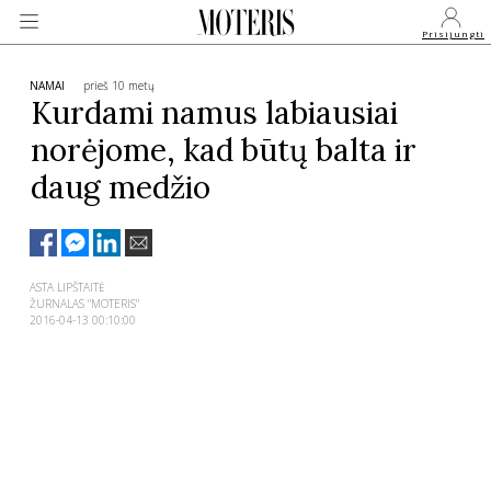
Prisijungti
NAMAI
prieš 10 metų
Kurdami namus labiausiai
norėjome, kad būtų balta ir
VEIDAI
daug medžio
MONARCHIJA
MADA
ASTA LIPŠTAITĖ
ŽURNALAS "MOTERIS"
2016-04-13 00:10:00
GROŽIS
SVEIKATA
APIE MANE