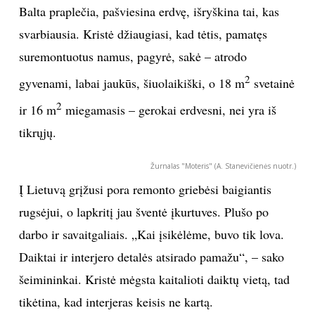
Balta praplečia, pašviesina erdvę, išryškina tai, kas
svarbiausia. Kristė džiaugiasi, kad tėtis, pamatęs
Sekite mus:
suremontuotus namus, pagyrė, sakė – atrodo
2
gyvenami, labai jaukūs, šiuolaikiški, o 18 m
svetainė
2
ir 16 m
miegamasis – gerokai erdvesni, nei yra iš
PRENUMERUOK
tikrųjų.
NAUJIENLAIŠKĮ
Žurnalas "Moteris" (A. Stanevičienės nuotr.)
Į Lietuvą grįžusi pora remonto griebėsi baigiantis
rugsėjui, o lapkritį jau šventė įkurtuves. Plušo po
darbo ir savaitgaliais. „Kai įsikėlėme, buvo tik lova.
Prenumeruodami portalą,
Jūs sutinkate su
Daiktai ir interjero detalės atsirado pamažu“, – sako
taisyklėmis
šeimininkai. Kristė mėgsta kaitalioti daiktų vietą, tad
tikėtina, kad interjeras keisis ne kartą.