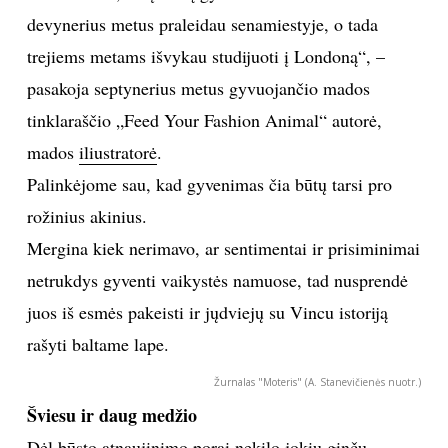
devynerius metus praleidau senamiestyje, o tada
TEATRAS
trejiems metams išvykau studijuoti į Londoną“, –
pasakoja septynerius metus gyvuojančio mados
SPORTAS
tinklaraščio „Feed Your Fashion Animal“ autorė,
FOTOGRAFIJA
mados
iliustratorė
.
Palinkėjome sau, kad gyvenimas čia būtų tarsi pro
MENAS
rožinius akinius.
Mergina kiek nerimavo, ar sentimentai ir prisiminimai
ORAI
netrukdys gyventi vaikystės namuose, tad nusprendė
juos iš esmės pakeisti ir jųdviejų su Vincu istoriją
ĮDOMYBĖS
rašyti baltame lape.
ISTORIJA
Žurnalas "Moteris" (A. Stanevičienės nuotr.)
Šviesu ir daug medžio
KNYGOS
Dėl būsto atnaujinimo porai nekilo jokių ginčų.