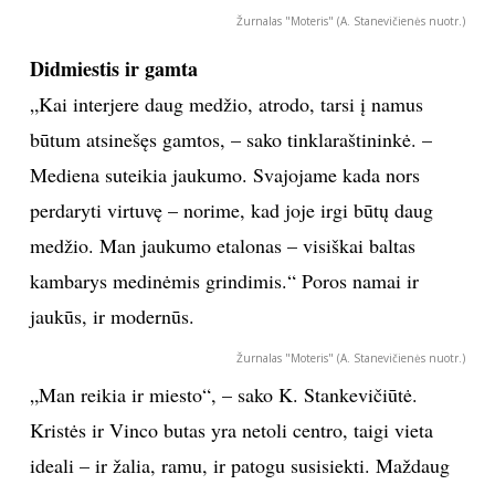
Žurnalas "Moteris" (A. Stanevičienės nuotr.)
Didmiestis ir gamta
„Kai interjere daug medžio, atrodo, tarsi į namus
būtum atsinešęs gamtos, – sako tinklaraštininkė. –
Mediena suteikia jaukumo. Svajojame kada nors
perdaryti virtuvę – norime, kad joje irgi būtų daug
medžio. Man jaukumo etalonas – visiškai baltas
kambarys medinėmis grindimis.“ Poros namai ir
jaukūs, ir modernūs.
Žurnalas "Moteris" (A. Stanevičienės nuotr.)
„Man reikia ir miesto“, – sako K. Stankevičiūtė.
Kristės ir Vinco butas yra netoli centro, taigi vieta
ideali – ir žalia, ramu, ir patogu susisiekti. Maždaug