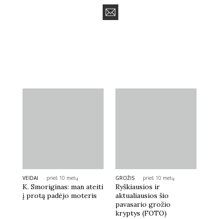
VEIDAI
prieš 10 metų
GROŽIS
prieš 10 metų
K. Smoriginas: man ateiti
Ryškiausios ir
į protą padėjo moteris
aktualiausios šio
pavasario grožio
kryptys (FOTO)