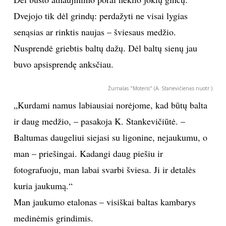
Dvejojo tik dėl grindų: perdažyti ne visai lygias
INTERJERAS
senąsias ar rinktis naujas – šviesaus medžio.
NAMAI
Nusprendė griebtis baltų dažų. Dėl baltų sienų jau
buvo apsisprendę anksčiau.
VIRTUVĖ
Žurnalas "Moteris" (A. Stanevičienės nuotr.)
RECEPTAI
„Kurdami namus labiausiai norėjome, kad būtų balta
ir daug medžio, – pasakoja K. Stankevičiūtė. –
VAIKAI
Baltumas daugeliui siejasi su ligonine, nejaukumu, o
man – priešingai. Kadangi daug piešiu ir
NELAIMĖS
fotografuoju, man labai svarbi šviesa. Ji ir detalės
kuria jaukumą.“
KONTAKTAI
Man jaukumo etalonas – visiškai baltas kambarys
PRIVATUMO POLITIKA
medinėmis grindimis.