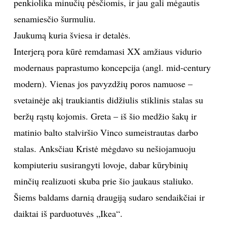
penkiolika minučių pėsčiomis, ir jau gali mėgautis
senamiesčio šurmuliu.
Jaukumą kuria šviesa ir detalės.
Interjerą pora kūrė remdamasi XX amžiaus vidurio
modernaus paprastumo koncepcija (angl. mid-century
modern). Vienas jos pavyzdžių poros namuose –
svetainėje akį traukiantis didžiulis stiklinis stalas su
beržų rąstų kojomis. Greta – iš šio medžio šakų ir
matinio balto stalviršio Vinco sumeistrautas darbo
stalas. Anksčiau Kristė mėgdavo su nešiojamuoju
kompiuteriu susirangyti lovoje, dabar kūrybinių
minčių realizuoti skuba prie šio jaukaus staliuko.
Šiems baldams darnią draugiją sudaro sendaikčiai ir
daiktai iš parduotuvės „Ikea“.