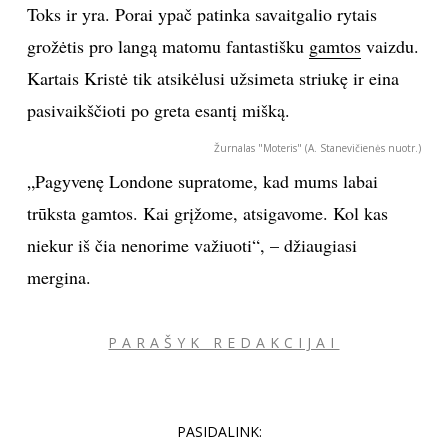
Toks ir yra. Porai ypač patinka savaitgalio rytais
grožėtis pro langą matomu fantastišku
gamtos
vaizdu.
Kartais Kristė tik atsikėlusi užsimeta striukę ir eina
pasivaikščioti po greta esantį mišką.
Žurnalas "Moteris" (A. Stanevičienės nuotr.)
„Pagyvenę Londone supratome, kad mums labai
trūksta gamtos. Kai grįžome, atsigavome. Kol kas
niekur iš čia nenorime važiuoti“, – džiaugiasi
mergina.
PARAŠYK REDAKCIJAI
PASIDALINK: