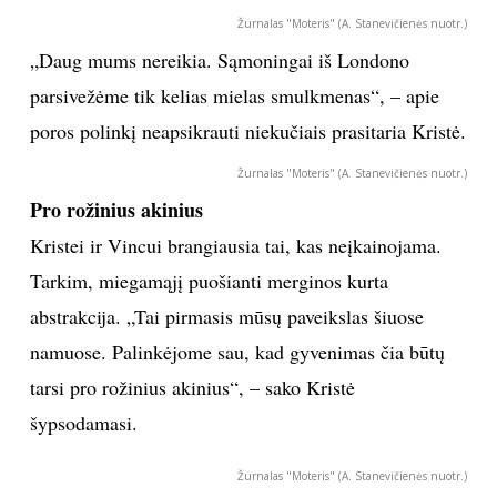
Žurnalas "Moteris" (A. Stanevičienės nuotr.)
„Daug mums nereikia. Sąmoningai iš Londono
parsivežėme tik kelias mielas smulkmenas“, – apie
poros polinkį neapsikrauti niekučiais prasitaria Kristė.
Žurnalas "Moteris" (A. Stanevičienės nuotr.)
Pro rožinius akinius
Kristei ir Vincui brangiausia tai, kas neįkainojama.
Tarkim, miegamąjį puošianti merginos kurta
abstrakcija. „Tai pirmasis mūsų paveikslas šiuose
namuose. Palinkėjome sau, kad gyvenimas čia būtų
tarsi pro rožinius akinius“, – sako Kristė
šypsodamasi.
Žurnalas "Moteris" (A. Stanevičienės nuotr.)