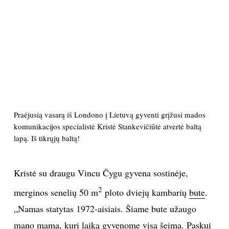
PSICHOLOGIJA
HOROSKOPAI
ASTROLOGIJA
POLITIKA
Praėjusią vasarą iš Londono į Lietuvą gyventi grįžusi mados
komunikacijos specialistė Kristė Stankevičiūtė atvertė baltą
KULTŪRA
lapą. Iš tikrųjų baltą!
LAISVALAIKIS
Kristė su draugu Vincu Čygu gyvena sostinėje,
2
KINAS
merginos senelių 50 m
ploto dviejų kambarių
bute
.
„Namas statytas 1972-aisiais. Šiame bute užaugo
MUZIKA
mano mama, kurį laiką gyvenome visa šeima. Paskui