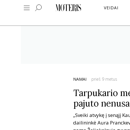
VEIDAI
NAMAI
prieš 9 metus
Tarpukario me
pajuto nenus
„Sveiki atvykę į senąjį K
dailininkė Aura Prancke