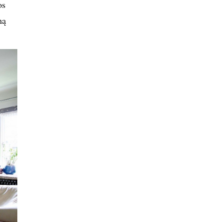
os
mą