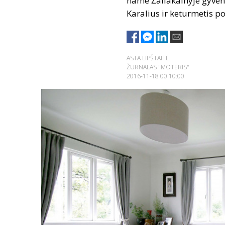
name Žaliakalnyje gyvena
Karalius ir keturmetis p
ASTA LIPŠTAITĖ
ŽURNALAS "MOTERIS"
2016-11-18 00:10:00