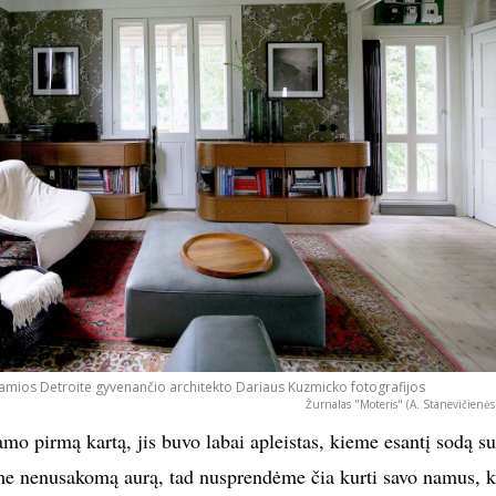
o ramios Detroite gyvenančio architekto Dariaus Kuzmicko fotografijos
Žurnalas "Moteris" (A. Stanevičienės
mo pirmą kartą, jis buvo labai apleistas, kieme esantį sodą s
ome nenusakomą aurą, tad nusprendėme čia kurti savo namus, k