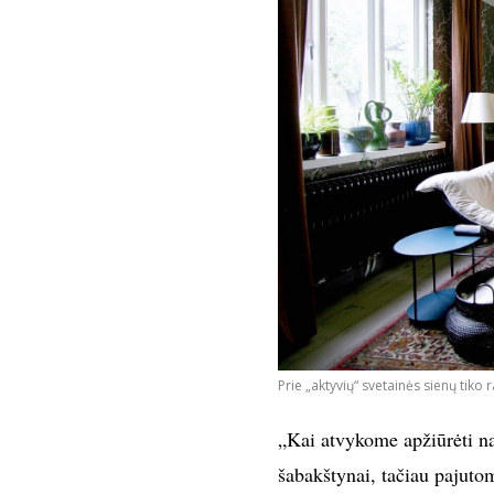
Prie „aktyvių“ svetainės sienų tik
„Kai atvykome apžiūrėti na
šabakštynai, tačiau pajut