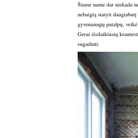
Šiame name dar niekada neg
nebaigtą statyti daugiabutį
gyvenamųjų patalpų, veikė 
Gerai išsilaikiusių krautuv
sugadinti.