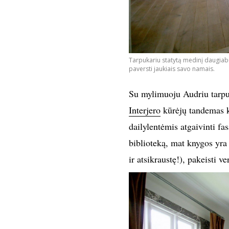
Tarpukariu statytą medinį daugiabut
paversti jaukiais savo namais.
Su mylimuoju Audriu tarpuka
Interjero
kūrėjų tandemas k
dailylentėmis atgaivinti fa
biblioteką, mat knygos yra
ir atsikraustę!), pakeisti v