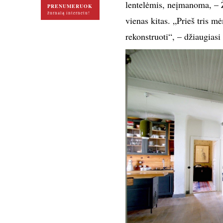
lentelėmis, neįmanoma, – Ž
PRENUMERUOK
žurnalą internetu!
vienas kitas. „Prieš tris 
rekonstruoti“, – džiaugiasi