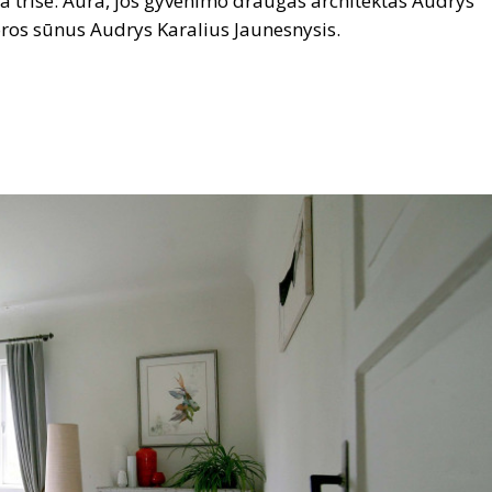
 trise: Aura, jos gyvenimo draugas architektas Audrys
oros sūnus Audrys Karalius Jaunesnysis.