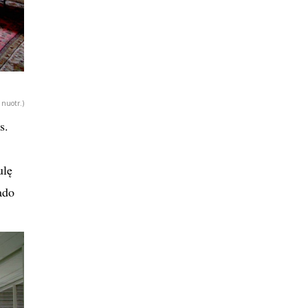
 nuotr.)
s.
ulę
ado