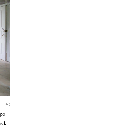
 nuotr.)
upo
iek