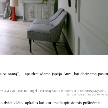
sios namą“, – apsidrausdama įspėja Aura, kai deriname pasku
ė vila yra vienas iš nedaugelio išlikusių Kauno medinės architektūros pavyzdžių
Žurnalas "Moteris" (A. Stanevičienės
o dviaukščio, apkalto kai kur apsilaupiusiomis pušinėmis