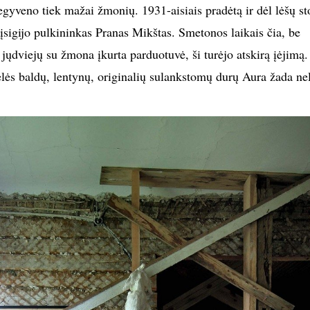
yveno tiek mažai žmonių. 1931-aisiais pradėtą ir dėl lėšų st
 įsigijo pulkininkas Pranas Mikštas. Smetonos laikais čia, be
jųdviejų su žmona įkurta parduotuvė, ši turėjo atskirą įėjimą.
ėlės baldų, lentynų, originalių sulankstomų durų Aura žada nel