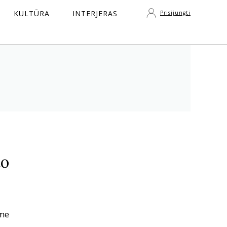
KULTŪRA
INTERJERAS
Prisijungti
S
to
ame