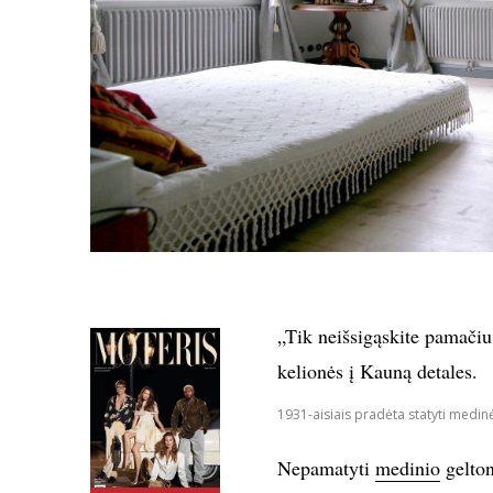
„Tik neišsigąskite pamačiu
kelionės į Kauną detales.
1931-aisiais pradėta statyti medin
Nepamatyti
medinio
gelton