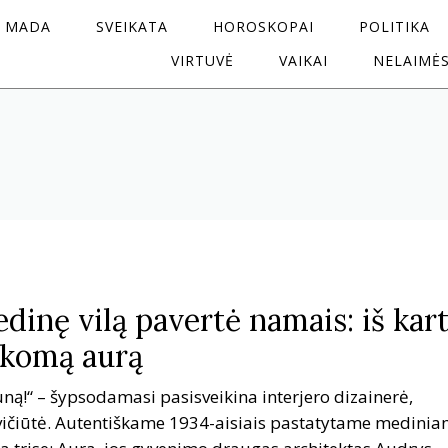
MADA
SVEIKATA
HOROSKOPAI
POLITIKA
VIRTUVĖ
VAIKAI
NELAIMĖ
dinę vilą pavertė namais: iš kar
akomą aurą
auną!“ – šypsodamasi pasisveikina interjero dizainerė,
vičiūtė. Autentiškame 1934-aisiais pastatytame medini