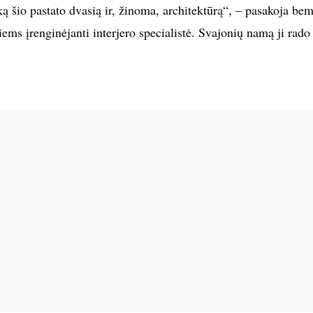
ą šio pastato dvasią ir, žinoma, architektūrą“, – pasakoja be
iems įrenginėjanti interjero specialistė. Svajonių namą ji rado