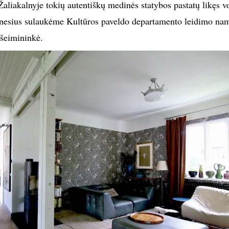
aliakalnyje tokių autentiškų medinės statybos pastatų likęs v
mėnesius sulaukėme Kultūros paveldo departamento leidimo na
 šeimininkė.