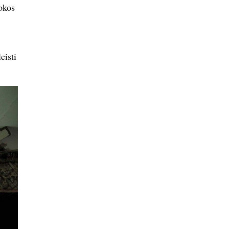
okos
eisti