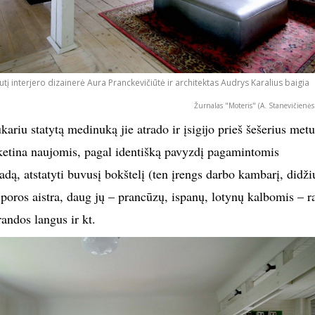
į interjero dizainerė Aura Pranckevičiūtė ir architektas Audrys Karalius baigia
Žurnalas "Moteris" (A. Stanevičienės
riu statytą medinuką jie atrado ir įsigijo prieš šešerius metu
etina naujomis, pagal identišką pavyzdį pagamintomis
sadą, atstatyti buvusį bokštelį (ten įrengs darbo kambarį, didži
 poros aistra, daug jų – prancūzų, ispanų, lotynų kalbomis – r
erandos langus ir kt.