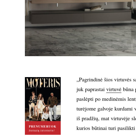
„Pagrindinė šios virtuvės s
juk paprastai
virtuvė
būna p
paslėpti po medinėmis lent
turėjome galvoje kurdami vi
iš pradžių, mat virtuvėje s
PRENUMERUOK
kurios būtinai turi pasilik
žurnalą internetu!