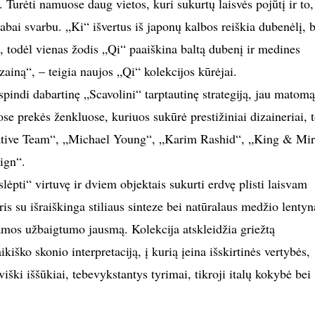
Turėti namuose daug vietos, kuri sukurtų laisvės pojūtį ir to,
labai svarbu. „Ki“ išvertus iš japonų kalbos reiškia dubenėlį, b
ą, todėl vienas žodis „Qi“ paaiškina baltą dubenį ir medines
ainą“, – teigia naujos „Qi“ kolekcijos kūrėjai.
pindi dabartinę „Scavolini“ tarptautinę strategiją, jau matomą
ose prekės ženkluose, kuriuos sukūrė prestižiniai dizaineriai, 
eative Team“, „Michael Young“, „Karim Rashid“, „King & Mi
ign“.
ėpti“ virtuvę ir dviem objektais sukurti erdvę plisti laisvam
ris su išraiškinga stiliaus sinteze bei natūralaus medžio lentyn
amos užbaigtumo jausmą. Kolekcija atskleidžia griežtą
aikiško skonio interpretaciją, į kurią įeina išskirtinės vertybės,
ški iššūkiai, tebevykstantys tyrimai, tikroji italų kokybė bei