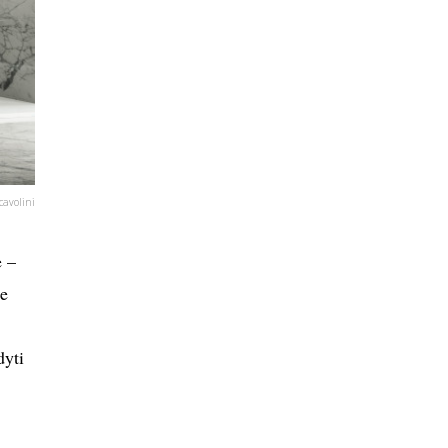
cavolini
e –
me
dyti