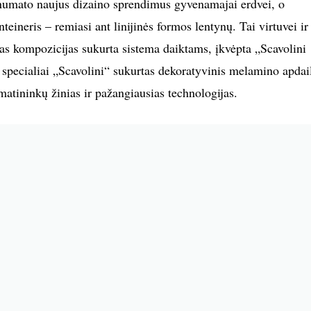
 numato naujus dizaino sprendimus gyvenamajai erdvei, o
teineris – remiasi ant linijinės formos lentynų. Tai virtuvei ir
as kompozicijas sukurta sistema daiktams, įkvėpta „Scavolini
 specialiai „Scavolini“ sukurtas dekoratyvinis melamino apdai
matininkų žinias ir pažangiausias technologijas.