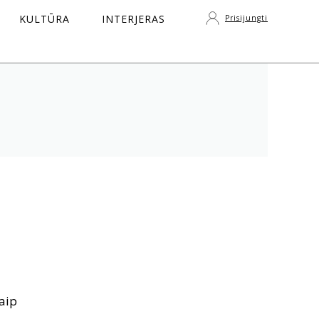
KULTŪRA
INTERJERAS
Prisijungti
S
aip