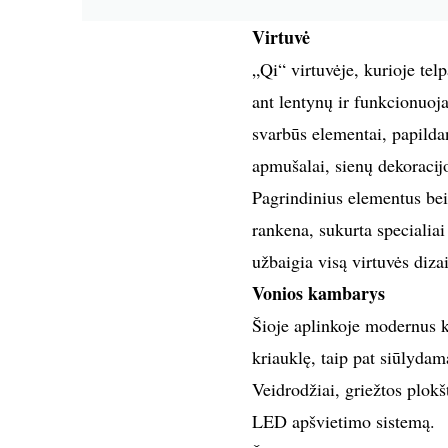
Virtuvė
„Qi“ virtuvėje, kurioje telp
ant lentynų ir funkcionuoja
svarbūs elementai, papilda
apmušalai, sienų dekoracijo
Pagrindinius elementus bei
rankena, sukurta specialia
užbaigia visą virtuvės diza
Vonios kambarys
Šioje aplinkoje modernus ko
kriauklę, taip pat siūlydama
Veidrodžiai, griežtos plokšt
LED apšvietimo sistemą.