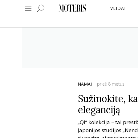
VEIDAI
NAMAI
prieš 8 metus
Sužinokite, k
eleganciją
„Qi“ kolekcija – tai prest
Japonijos studijos „Nendo