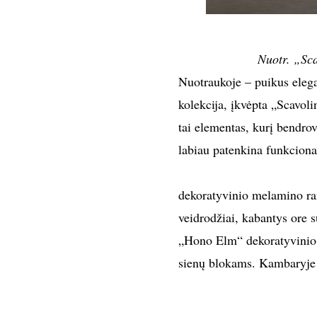
Nuotr. „Sca
Nuotraukoje – puikus elega
kolekcija, įkvėpta „Scavol
tai elementas, kurį bendro
labiau patenkina funkciona
dekoratyvinio melamino ran
veidrodžiai, kabantys ore 
„Hono Elm“ dekoratyvinio 
sienų blokams. Kambaryje t