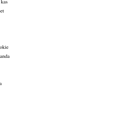
 kas
et
tokie
randa
a