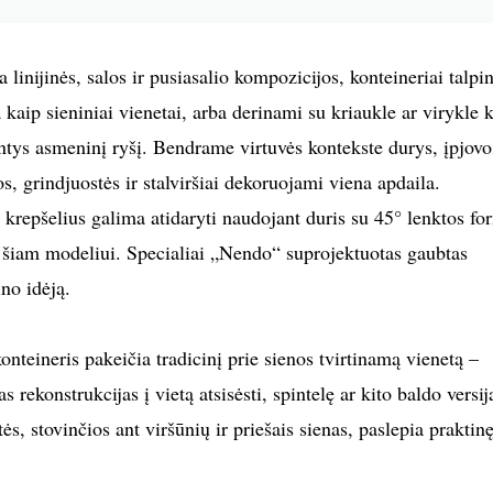
a linijinės, salos ir pusiasalio kompozicijos, konteineriai talpi
 kaip sieniniai vienetai, arba derinami su kriaukle ar virykle 
ntys asmeninį ryšį. Bendrame virtuvės kontekste durys, įpjovo
s, grindjuostės ir stalviršiai dekoruojami viena apdaila.
 krepšelius galima atidaryti naudojant duris su 45° lenktos fo
i šiam modeliui. Specialiai „Nendo“ suprojektuotas gaubtas
ino idėją.
nteineris pakeičia tradicinį prie sienos tvirtinamą vienetą –
s rekonstrukcijas į vietą atsisėsti, spintelę ar kito baldo versij
ės, stovinčios ant viršūnių ir priešais sienas, paslepia praktin