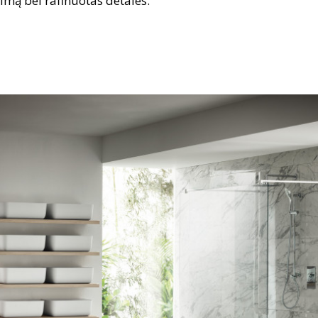
imą bei rafinuotas detales.