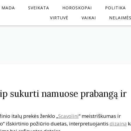
MADA
SVEIKATA
HOROSKOPAI
POLITIKA
VIRTUVĖ
VAIKAI
NELAIMĖ
aip sukurti namuose prabangą ir
ižinio italų prekės ženklo „
Scavolini
“ meistriškumas ir
“ išskirtinio požiūrio duetas, interpretuojantis
dizainą
k