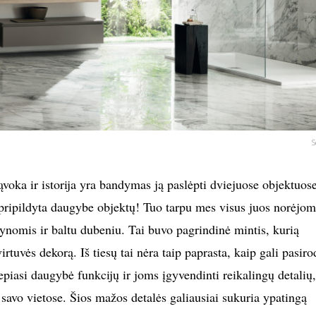
S
ąvoka ir istorija yra bandymas ją paslėpti dviejuose objektuos
ripildyta daugybe objektų! Tuo tarpu mes visus juos norėjo
ynomis ir baltu dubeniu. Tai buvo pagrindinė mintis, kurią
rtuvės dekorą. Iš tiesų tai nėra taip paprasta, kaip gali pasiro
lepiasi daugybė funkcijų ir joms įgyvendinti reikalingų detalių,
ti savo vietose. Šios mažos detalės galiausiai sukuria ypatingą