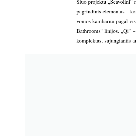
Šiuo projektu „Scavolini“
pagrindinis elementas – kon
vonios kambariui pagal vis
Bathrooms“ linijos. „Qi“ –
komplektas, sujungiantis a