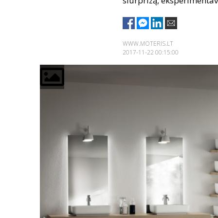
siurprizą, eksperimentav
WWW.MOTERIS.LT
2017-11-22 00:15:00