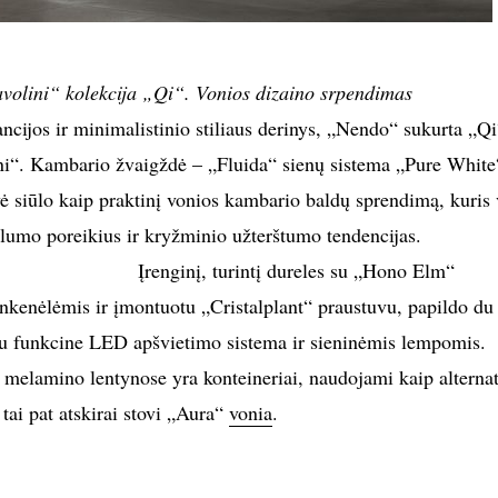
volini“ kolekcija „Qi“. Vonios dizaino srpendimas
ncijos ir minimalistinio stiliaus derinys, „Nendo“ sukurta „Qi
ini“. Kambario žvaigždė – „Fluida“ sienų sistema „Pure White
vė siūlo kaip praktinį vonios kambario baldų sprendimą, kuris 
lumo poreikius ir kryžminio užterštumo tendencijas.
Įrenginį, turintį dureles su „Hono Elm“
kenėlėmis ir įmontuotu „Cristalplant“ praustuvu, papildo du
su funkcine LED apšvietimo sistema ir sieninėmis lempomis.
melamino lentynose yra konteineriai, naudojami kaip alterna
ai pat atskirai stovi „Aura“
vonia
.