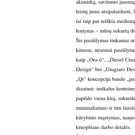
akimirką, savitumo jausmą. 
leistų jums atsipalaiduoti, 
tai taip pat reiškia medien
lentynas – mūsų sukurtą diz
Šis pasiūlymas tinkamai ats
kituose, neseniai pasiūlytu
kaip „Ora-ò“, „Diesel Cr
Design“ bei „Giugiaro Des
„Qi“ koncepcija bando „pasl
dizainui: unikalus konteine
papildo viena kitą, sukurd
minimalistinio ir itin šiuol
kūrybinis mąstymas, naujovi
kruopštaus darbo detalės.