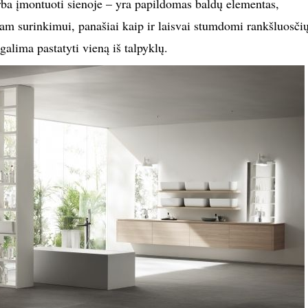
ba įmontuoti sienoje – yra papildomas baldų elementas,
iam surinkimui, panašiai kaip ir laisvai stumdomi rankšluosči
 galima pastatyti vieną iš talpyklų.