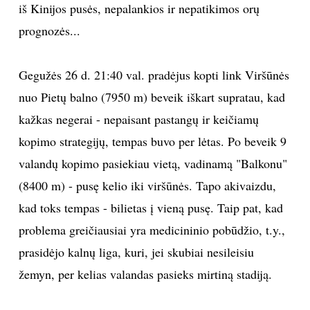
iš Kinijos pusės, nepalankios ir nepatikimos orų
INTERJERAS
prognozės...
NAMAI
Gegužės 26 d. 21:40 val. pradėjus kopti link Viršūnės
nuo Pietų balno (7950 m) beveik iškart supratau, kad
VIRTUVĖ
kažkas negerai - nepaisant pastangų ir keičiamų
kopimo strategijų, tempas buvo per lėtas. Po beveik 9
RECEPTAI
valandų kopimo pasiekiau vietą, vadinamą "Balkonu"
VAIKAI
(8400 m) - pusę kelio iki viršūnės. Tapo akivaizdu,
kad toks tempas - bilietas į vieną pusę. Taip pat, kad
NELAIMĖS
problema greičiausiai yra medicininio pobūdžio, t.y.,
prasidėjo kalnų liga, kuri, jei skubiai nesileisiu
KONTAKTAI
žemyn, per kelias valandas pasieks mirtiną stadiją.
PRIVATUMO POLITIKA