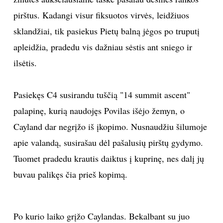
pirštus. Kadangi visur fiksuotos virvės, leidžiuos
sklandžiai, tik pasiekus Pietų balną jėgos po truputį
apleidžia, pradedu vis dažniau sėstis ant sniego ir
ilsėtis.
Pasiekęs C4 susirandu tuščią "14 summit ascent"
palapinę, kurią naudojęs Povilas išėjo žemyn, o
Cayland dar negrįžo iš įkopimo. Nusnaudžiu šilumoje
apie valandą, susirašau dėl pašalusių pirštų gydymo.
Tuomet pradedu krautis daiktus į kuprinę, nes dalį jų
buvau palikęs čia prieš kopimą.
Po kurio laiko grįžo Caylandas. Bekalbant su juo