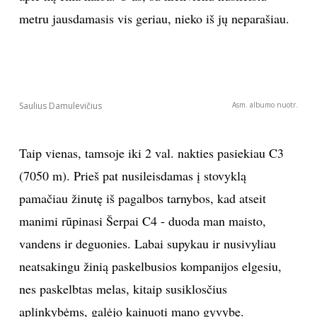
metru jausdamasis vis geriau, nieko iš jų neparašiau.
Saulius Damulevičius
Asm. albumo nuotr.
Taip vienas, tamsoje iki 2 val. nakties pasiekiau C3
(7050 m). Prieš pat nusileisdamas į stovyklą
pamačiau žinutę iš pagalbos tarnybos, kad atseit
manimi rūpinasi Šerpai C4 - duoda man maisto,
vandens ir deguonies. Labai supykau ir nusivyliau
neatsakingu žinią paskelbusios kompanijos elgesiu,
nes paskelbtas melas, kitaip susiklosčius
aplinkybėms, galėjo kainuoti mano gyvybę.