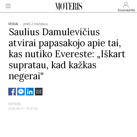
Prisijungti
VEIDAI
prieš 2 mėnesius
Saulius Damulevičius
atvirai papasakojo apie tai,
VEIDAI
kas nutiko Evereste: „Iškart
MONARCHIJA
supratau, kad kažkas
negerai“
MADA
GROŽIS
MOTERIS
2026-06-01 16:41:42
SVEIKATA
APIE MANE