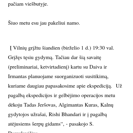
pačiam viešbutyje.
Šiuo metu esu jau pakeliui namo.
Į Vilnių grįžtu šiandien (birželio 1 d.) 19:30 val.
Grįžęs tęsiu gydymą. Tačiau dar šią savaitę
(preliminariai, ketvirtadienį) kartu su Daiva ir
Irmantas planuojame suorganizuoti susitikimą,
kuriame daugiau papasakosime apie ekspediciją. Už
pagalbą ekspedicijos ir gelbėjimo operacijos metu
dėkoju Tadas Jeršovas, Algimantas Kuras, Kalnų
gydytojos užrašai, Rishi Bhandari ir į pagalbą
atėjusiems šerpų gidams“, - pasakojo S.
Damulevičius.