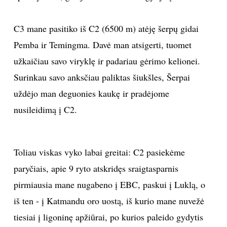
C3 mane pasitiko iš C2 (6500 m) atėję šerpų gidai
Pemba ir Temingma. Davė man atsigerti, tuomet
užkaičiau savo viryklę ir padariau gėrimo kelionei.
Surinkau savo anksčiau paliktas šiukšles, Šerpai
uždėjo man deguonies kaukę ir pradėjome
nusileidimą į C2.
Toliau viskas vyko labai greitai: C2 pasiekėme
paryčiais, apie 9 ryto atskridęs sraigtasparnis
pirmiausia mane nugabeno į EBC, paskui į Luklą, o
iš ten - į Katmandu oro uostą, iš kurio mane nuvežė
tiesiai į ligoninę apžiūrai, po kurios paleido gydytis