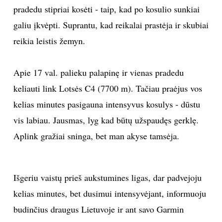
pradedu stipriai kosėti - taip, kad po kosulio sunkiai
galiu įkvėpti. Suprantu, kad reikalai prastėja ir skubiai
reikia leistis žemyn.
Apie 17 val. palieku palapinę ir vienas pradedu
keliauti link Lotsės C4 (7700 m). Tačiau praėjus vos
kelias minutes pasigauna intensyvus kosulys - dūstu
vis labiau. Jausmas, lyg kad būtų užspaudęs gerklę.
Aplink gražiai sninga, bet man akyse tamsėja.
Išgeriu vaistų prieš aukstumines ligas, dar padvejoju
kelias minutes, bet dusimui intensyvėjant, informuoju
budinčius draugus Lietuvoje ir ant savo Garmin