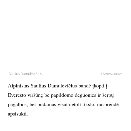
PSICHOLOGIJA
HOROSKOPAI
ASTROLOGIJA
POLITIKA
Saulius Damulevičius
Facebook nuotr.
KULTŪRA
Alpinistas Saulius Damulevičius bandė įkopti į
LAISVALAIKIS
Everesto viršūnę be papildomo deguonies ir šerpų
pagalbos, bet būdamas visai netoli tikslo, nusprendė
KINAS
apsisukti.
MUZIKA