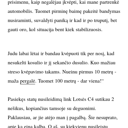
prisimenu, kaip negalėjau įkvėpti, kai mane partrenkė
automobilis. Tuomet pirminę baimę pakeitė bandymas
nusiraminti, suvaldyti paniką ir kad ir po truputį, bet
gauti oro, kol situacija bent kiek stabilizuosis.
Judu labai lėtai ir bandau kvėpuoti tik per nosį, kad
nesukelti kosulio ir jį sekančio dusulio. Kuo mažiau
streso kvėpavimo takams. Nueinu pirmus 10 metrų -
maža
pergalė
. Tuomet 100 metrų - dar viena!
“
Pasiekęs statų nusileidimą link Lotsės C4 sutikau 2
nešikus, kopiančius tamsoje su deguonimi.
Paklausiau, ar jie atėjo man į pagalbą. Šie nesuprato,
apie ką eina kalba. O aš, su kiekvienu nusileistu