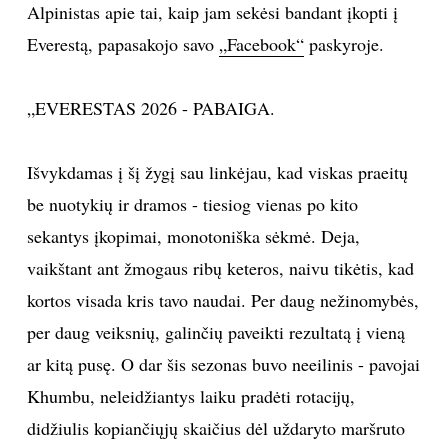
Alpinistas apie tai, kaip jam sekėsi bandant įkopti į
TEATRAS
Everestą, papasakojo savo
„Facebook“
paskyroje.
SPORTAS
„EVERESTAS 2026 - PABAIGA.
FOTOGRAFIJA
Išvykdamas į šį žygį sau linkėjau, kad viskas praeitų
be nuotykių ir dramos - tiesiog vienas po kito
MENAS
sekantys įkopimai, monotoniška sėkmė. Deja,
ORAI
vaikštant ant žmogaus ribų keteros, naivu tikėtis, kad
kortos visada kris tavo naudai. Per daug nežinomybės,
ĮDOMYBĖS
per daug veiksnių, galinčių paveikti rezultatą į vieną
ar kitą pusę. O dar šis sezonas buvo neeilinis - pavojai
ISTORIJA
Khumbu, neleidžiantys laiku pradėti rotacijų,
didžiulis kopiančiųjų skaičius dėl uždaryto maršruto
KNYGOS