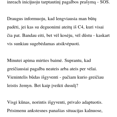
inreach inicijuoju tarptautinį pagalbos prašymą - SOS.
Draugus informuoju, kad lengviausia man būtų
padėti, jei kas su deguonimi ateitų iš C4, kuri visai
čia pat. Bandau eiti, bet vėl kosėju, vėl dūstu - kaskart
vis sunkiau sugebėdamas atsikvėpuoti.
Minutei apima mirties baimė. Suprantu, kad
greičiausiai pagalba neateis arba ateis per vėlai.
Vienintelis būdas išgyventi - pačiam kurio greičiau
leistis žemyn. Bet kaip įveikti dusulį?
Visgi kūnas, norintis išgyventi, privalo adaptuotis.
Prisimenu ankstesnes panašias situacijas kalnuose,