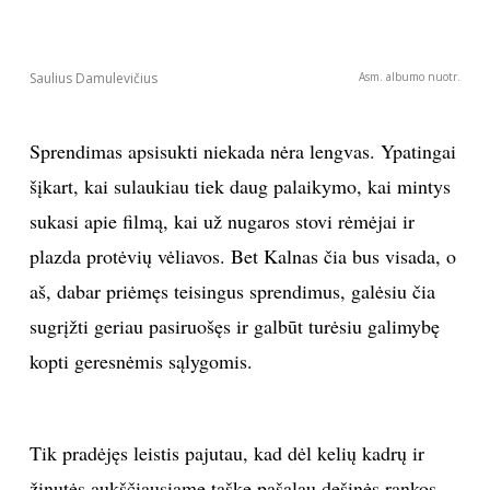
Sekite mus:
Saulius Damulevičius
Asm. albumo nuotr.
Sprendimas apsisukti niekada nėra lengvas. Ypatingai
PRENUMERUOK
šįkart, kai sulaukiau tiek daug palaikymo, kai mintys
sukasi apie filmą, kai už nugaros stovi rėmėjai ir
plazda protėvių vėliavos. Bet Kalnas čia bus visada, o
NAUJIENLAIŠKĮ
aš, dabar priėmęs teisingus sprendimus, galėsiu čia
sugrįžti geriau pasiruošęs ir galbūt turėsiu galimybę
kopti geresnėmis sąlygomis.
Prenumeruodami portalą,
Jūs sutinkate su
taisyklėmis
Tik pradėjęs leistis pajutau, kad dėl kelių kadrų ir
žinutės aukščiausiame taške pašalau dešinės rankos