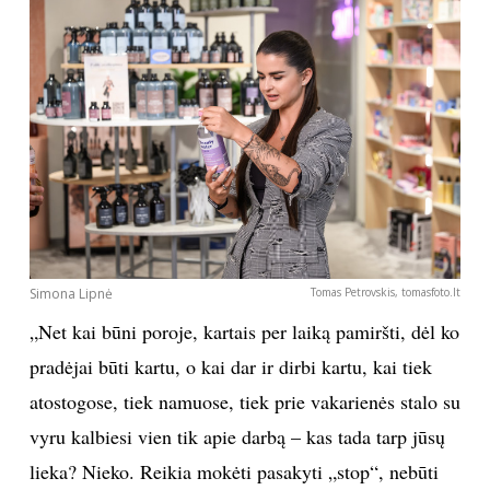
Simona Lipnė
Tomas Petrovskis, tomasfoto.lt
„Net kai būni poroje, kartais per laiką pamiršti, dėl ko
pradėjai būti kartu, o kai dar ir dirbi kartu, kai tiek
atostogose, tiek namuose, tiek prie vakarienės stalo su
vyru kalbiesi vien tik apie darbą – kas tada tarp jūsų
lieka? Nieko. Reikia mokėti pasakyti „stop“, nebūti