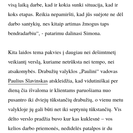
visą laiką darbe, kad ir kokia sunki situacija, kad ir
koks etapas. Reikia nepamiršti, kad jūs suėjote ne dėl
darbo santykių, nes kitaip artimas žmogus taps
bendradarbiu“, - patarimu dalinasi Simona.
Kita laidos tema pakvies į daugiau nei dešimtmetį
veikiantį verslą, kuriame netrūksta nei tempo, nei
atsakomybės. Drabužių valyklos „Paulini“ vadovas
Paulius Slavinskas
atskleidžia, kad vidutiniškai per
dieną čia išvaloma ir klientams paruošiama nuo
pusantro iki dviejų tūkstančių drabužių, o vienu metu
valykloje jų gali būti net iki septynių tūkstančių. Vis
dėlto verslo pradžia buvo kur kas kuklesnė – vos
kelios darbo priemonės, nedidelės patalpos ir du