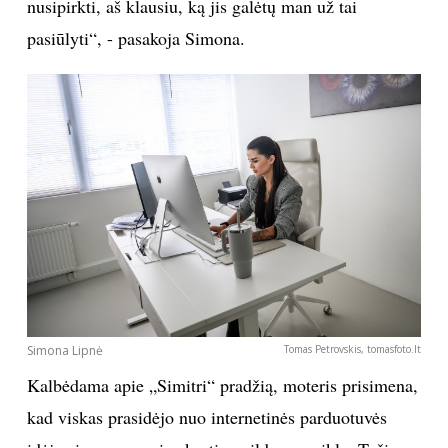
nusipirkti, aš klausiu, ką jis galėtų man už tai
pasiūlyti“, - pasakoja Simona.
Sekite mus:
PRENUMERUOK
NAUJIENLAIŠKĮ
Prenumeruodami portalą,
Simona Lipnė
Tomas Petrovskis, tomasfoto.lt
Jūs sutinkate su
taisyklėmis
Kalbėdama apie „Simitri“ pradžią, moteris prisimena,
kad viskas prasidėjo nuo internetinės parduotuvės