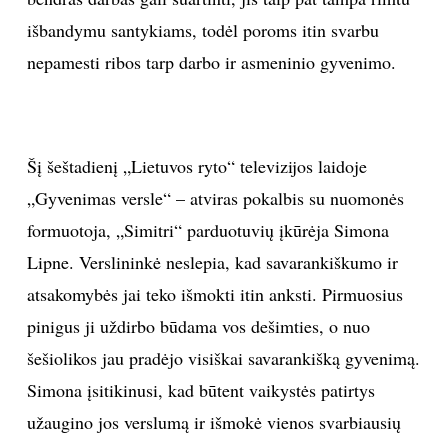
išbandymu santykiams, todėl poroms itin svarbu
TEATRAS
nepamesti ribos tarp darbo ir asmeninio gyvenimo.
SPORTAS
FOTOGRAFIJA
Šį šeštadienį „Lietuvos ryto“ televizijos laidoje
„Gyvenimas versle“ – atviras pokalbis su nuomonės
MENAS
formuotoja, „Simitri“ parduotuvių įkūrėja Simona
ORAI
Lipne. Verslininkė neslepia, kad savarankiškumo ir
atsakomybės jai teko išmokti itin anksti. Pirmuosius
ĮDOMYBĖS
pinigus ji uždirbo būdama vos dešimties, o nuo
šešiolikos jau pradėjo visiškai savarankišką gyvenimą.
ISTORIJA
Simona įsitikinusi, kad būtent vaikystės patirtys
užaugino jos verslumą ir išmokė vienos svarbiausių
KNYGOS