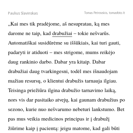
Paulius Slavinskas
Tomas Petrovskis, tomasfoto.lt
„Kai mes tik pradėjome, aš nesupratau, ką mes
darome ne taip, kad
drabužiai
– tokie nešvarūs.
Automatiškai susidūrėme su iššūkiais, kai turi gauti,
padaryti ir atiduoti – mes strigome, mums reikėjo
daug rankinio darbo. Dabar yra kitaip. Dabar
drabužiai daug tvarkingesni, todėl mes išnaudojam
mažiau resursų, o klientui drabužis tarnauja ilgiau.
Teisinga priežiūra ilgina drabužio tarnavimo laiką,
nors vis dar pasitaiko atvejų, kai gaunam drabužius po
sezono, kurie nuo nešvarumo nebeturi lankstumo. Bet
pas mus veikia medicinos principas ir į drabužį
žiūrime kaip į pacientą: jeigu matome, kad gali būti