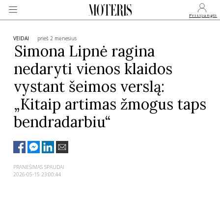
Prisijungti
VEIDAI
prieš 2 mėnesius
Simona Lipnė ragina
nedaryti vienos klaidos
VEIDAI
vystant šeimos verslą:
MONARCHIJA
„Kitaip artimas žmogus taps
bendradarbiu“
MADA
GROŽIS
PRANEŠIMAS SPAUDAI
2026-05-15 23:00:44
SVEIKATA
APIE MANE