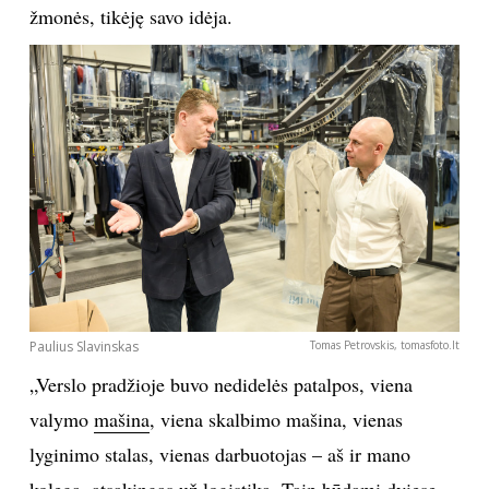
žmonės, tikėję savo idėja.
Paulius Slavinskas
Tomas Petrovskis, tomasfoto.lt
„Verslo pradžioje buvo nedidelės patalpos, viena
valymo
mašina
, viena skalbimo mašina, vienas
lyginimo stalas, vienas darbuotojas – aš ir mano