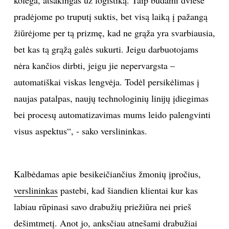
kolega, atsakingas už logistiką. Taip būdami dviese
pradėjome po truputį suktis, bet visą laiką į pažangą
žiūrėjome per tą prizmę, kad ne grąža yra svarbiausia,
bet kas tą grąžą galės sukurti. Jeigu darbuotojams
nėra kančios dirbti, jeigu jie nepervargsta –
automatiškai viskas lengvėja. Todėl persikėlimas į
naujas patalpas, naujų technologinių linijų įdiegimas
bei procesų automatizavimas mums leido palengvinti
visus aspektus“, - sako verslininkas.
Kalbėdamas apie besikeičiančius žmonių įpročius,
verslininkas
pastebi, kad šiandien klientai kur kas
labiau rūpinasi savo drabužių priežiūra nei prieš
dešimtmetį. Anot jo, anksčiau atnešami drabužiai