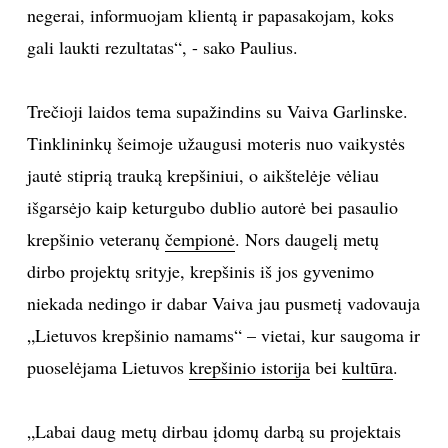
negerai, informuojam klientą ir papasakojam, koks
gali laukti rezultatas“, - sako Paulius.
Trečioji laidos tema supažindins su Vaiva Garlinske.
Tinklininkų šeimoje užaugusi moteris nuo vaikystės
jautė stiprią trauką krepšiniui, o aikštelėje vėliau
išgarsėjo kaip keturgubo dublio autorė bei pasaulio
krepšinio veteranų
čempionė
. Nors daugelį metų
dirbo projektų srityje, krepšinis iš jos gyvenimo
niekada nedingo ir dabar Vaiva jau pusmetį vadovauja
„Lietuvos krepšinio namams“ – vietai, kur saugoma ir
puoselėjama Lietuvos
krepšinio istorija
bei
kultūra
.
„Labai daug metų dirbau įdomų darbą su projektais