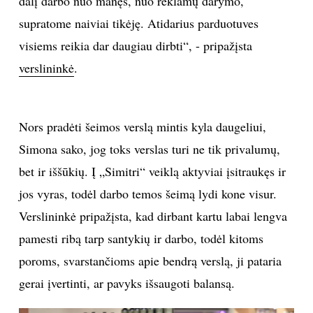
dalį darbo nuo manęs, nuo reklamų darymo,
supratome naiviai tikėję. Atidarius parduotuves
visiems reikia dar daugiau dirbti“, - pripažįsta
verslininkė
.
Nors pradėti šeimos verslą mintis kyla daugeliui,
Simona sako, jog toks verslas turi ne tik privalumų,
bet ir iššūkių. Į „Simitri“ veiklą aktyviai įsitraukęs ir
jos vyras, todėl darbo temos šeimą lydi kone visur.
Verslininkė pripažįsta, kad dirbant kartu labai lengva
pamesti ribą tarp santykių ir darbo, todėl kitoms
poroms, svarstančioms apie bendrą verslą, ji pataria
gerai įvertinti, ar pavyks išsaugoti balansą.