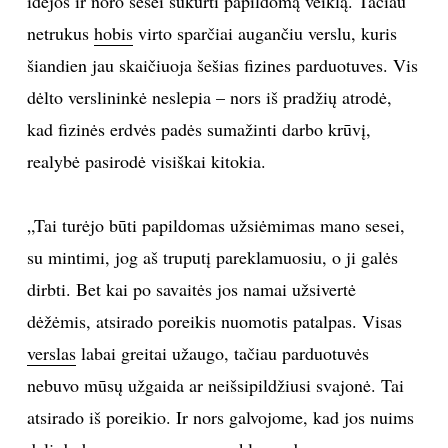
idėjos ir noro sesei sukurti papildomą veiklą. Tačiau
netrukus
hobis
virto sparčiai augančiu verslu, kuris
šiandien jau skaičiuoja šešias fizines parduotuves. Vis
dėlto verslininkė neslepia – nors iš pradžių atrodė,
kad fizinės erdvės padės sumažinti darbo krūvį,
realybė pasirodė visiškai kitokia.
„Tai turėjo būti papildomas užsiėmimas mano sesei,
su mintimi, jog aš truputį pareklamuosiu, o ji galės
dirbti. Bet kai po savaitės jos namai užsivertė
dėžėmis, atsirado poreikis nuomotis patalpas. Visas
verslas
labai greitai užaugo, tačiau parduotuvės
nebuvo mūsų užgaida ar neišsipildžiusi svajonė. Tai
atsirado iš poreikio. Ir nors galvojome, kad jos nuims