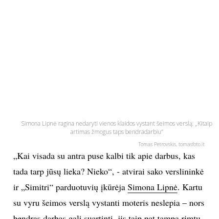
PSICHOLOGIJA
HOROSKOPAI
ASTROLOGIJA
POLITIKA
Simona Lipnė ragina nedaryti vienos klaidos vystant šeimos verslą: „Kitaip
KULTŪRA
artimas žmogus taps bendradarbiu“
Tomas Petrovskis, tomasfoto.lt
LAISVALAIKIS
„Kai visada su antra puse kalbi tik apie darbus, kas
tada tarp jūsų lieka? Nieko“, - atvirai sako verslininkė
KINAS
ir „Simitri“ parduotuvių įkūrėja
Simona Lipnė
. Kartu
su vyru šeimos verslą vystanti moteris neslepia – nors
MUZIKA
bendras darbas gali suartinti, jis taip pat tampa rimtu