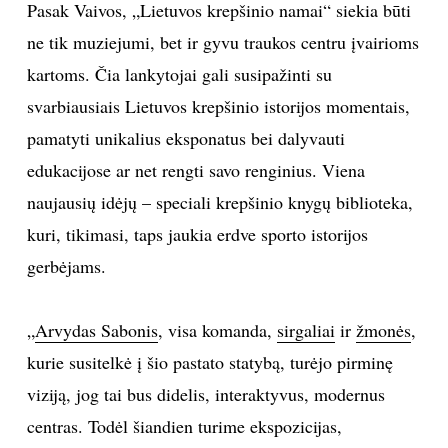
Pasak Vaivos, „Lietuvos krepšinio namai“ siekia būti
ne tik muziejumi, bet ir gyvu traukos centru įvairioms
kartoms. Čia lankytojai gali susipažinti su
svarbiausiais Lietuvos krepšinio istorijos momentais,
pamatyti unikalius eksponatus bei dalyvauti
edukacijose ar net rengti savo renginius. Viena
naujausių idėjų – speciali krepšinio knygų biblioteka,
kuri, tikimasi, taps jaukia erdve sporto istorijos
gerbėjams.
„
Arvydas Sabonis
, visa komanda,
sirgaliai
ir
žmonės
,
kurie susitelkė į šio pastato statybą, turėjo pirminę
viziją, jog tai bus didelis, interaktyvus, modernus
centras. Todėl šiandien turime ekspozicijas,