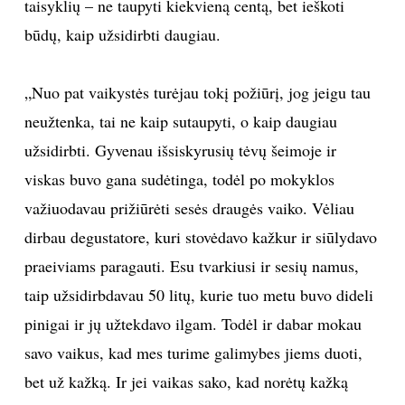
taisyklių – ne taupyti kiekvieną centą, bet ieškoti
INTERJERAS
būdų, kaip užsidirbti daugiau.
NAMAI
„Nuo pat vaikystės turėjau tokį požiūrį, jog jeigu tau
neužtenka, tai ne kaip sutaupyti, o kaip daugiau
VIRTUVĖ
užsidirbti. Gyvenau išsiskyrusių tėvų šeimoje ir
viskas buvo gana sudėtinga, todėl po mokyklos
RECEPTAI
važiuodavau prižiūrėti sesės draugės vaiko. Vėliau
VAIKAI
dirbau degustatore, kuri stovėdavo kažkur ir siūlydavo
praeiviams paragauti. Esu tvarkiusi ir sesių namus,
NELAIMĖS
taip užsidirbdavau 50 litų, kurie tuo metu buvo dideli
pinigai ir jų užtekdavo ilgam. Todėl ir dabar mokau
KONTAKTAI
savo vaikus, kad mes turime galimybes jiems duoti,
bet už kažką. Ir jei vaikas sako, kad norėtų kažką
PRIVATUMO POLITIKA