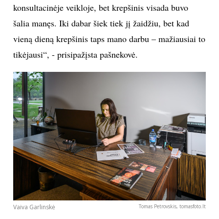
konsultacinėje veikloje, bet krepšinis visada buvo
šalia manęs. Iki dabar šiek tiek jį žaidžiu, bet kad
vieną dieną krepšinis taps mano darbu – mažiausiai to
tikėjausi“, - prisipažįsta pašnekovė.
Vaiva Garlinskė
Tomas Petrovskis, tomasfoto.lt