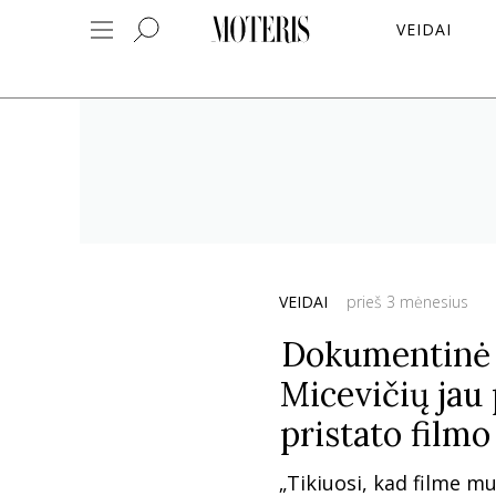
VEIDAI
VEIDAI
prieš 3 mėnesius
Dokumentinė i
Micevičių jau 
pristato film
„Tikiuosi, kad filme mu