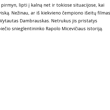
i
pirmyn, lipti
į kalną net ir tokiose situacijose, kai
viską. Nežinau, ar iš kiekvieno čempiono išeitų filma
s Vytautas Dambrauskas. Netrukus jis pristatys
čio snieglentininko Rapolo Micevičiaus istoriją.