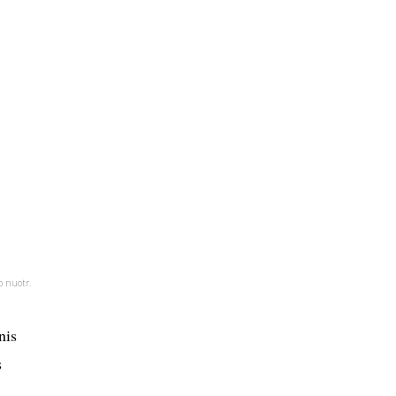
 nuotr.
nis
s