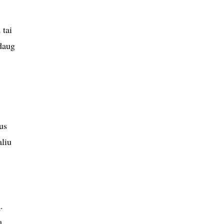
 tai
daug
us
aliu
.
ą