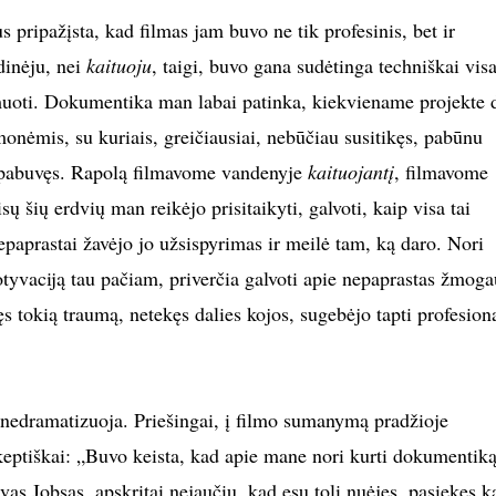
 pripažįsta, kad filmas jam buvo ne tik profesinis, bet ir
dinėju, nei
kaituoju
, taigi, buvo gana sudėtinga techniškai visa
lmuoti. Dokumentika man labai patinka, kiekviename projekte 
onėmis, su kuriais, greičiausiai, nebūčiau susitikęs, pabūnu
 pabuvęs. Rapolą filmavome vandenyje
kaituojantį
, filmavome
sų šių erdvių man reikėjo prisitaikyti, galvoti, kaip visa tai
epaprastai žavėjo jo užsispyrimas ir meilė tam, ką daro. Nori
otyvaciją tau pačiam, priverčia galvoti apie nepaprastas žmoga
ęs tokią traumą, netekęs dalies kojos, sugebėjo tapti profesion
s nedramatizuoja. Priešingai, į filmo sumanymą pradžioje
keptiškai: „Buvo keista, kad apie mane nori kurti dokumentiką
as Jobsas, apskritai nejaučiu, kad esu toli nuėjęs, pasiekęs k