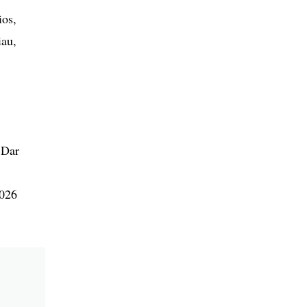
ios,
iau,
 Dar
2026