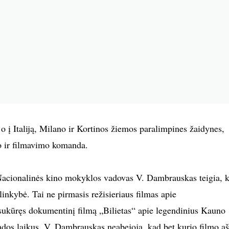
o į Italiją, Milano ir Kortinos žiemos paralimpines žaidynes,
o ir filmavimo komanda.
acionalinės kino mokyklos vadovas V. Dambrauskas teigia, 
plinkybė. Tai ne pirmasis režisieriaus filmas apie
 sukūręs dokumentinį filmą „Bilietas“ apie legendinius Kauno
dos laikus, V. Dambrauskas neabejoja, kad bet kurio filmo a