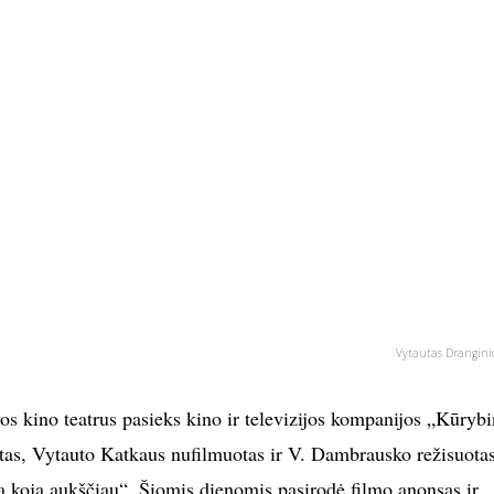
Vytautas Dranginio
os kino teatrus pasieks kino ir televizijos kompanijos „Kūrybi
as, Vytauto Katkaus nufilmuotas ir V. Dambrausko režisuota
 koja aukščiau“. Šiomis dienomis pasirodė filmo anonsas ir