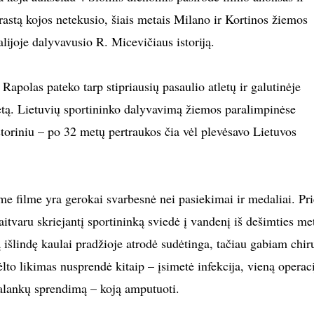
rastą kojos netekusio, šiais metais Milano ir Kortinos žiemos
lijoje dalyvavusio R. Micevičiaus istoriją.
Rapolas pateko tarp stipriausių pasaulio atletų ir galutinėje
etą. Lietuvių sportininko dalyvavimą žiemos paralimpinėse
storiniu – po 32 metų pertraukos čia vėl plevėsavo Lietuvos
me filme yra gerokai svarbesnė nei pasiekimai ir medaliai. Pri
aitvaru skriejantį sportininką sviedė į vandenį iš dešimties me
 išlindę kaulai pradžioje atrodė sudėtinga, tačiau gabiam chir
to likimas nusprendė kitaip – įsimetė infekcija, vieną operaci
epalankų sprendimą – koją amputuoti.