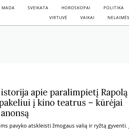
MADA
SVEIKATA
HOROSKOPAI
POLITIKA
VIRTUVĖ
VAIKAI
NELAIMĖ
storija apie paralimpietį Rapolą
pakeliui į kino teatrus – kūrėjai
o anonsą
ms pavyko atskleisti žmogaus valią ir ryžtą gyventi. 