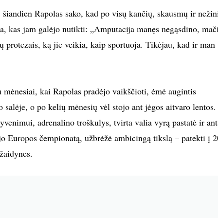
, šiandien Rapolas sako, kad po visų kančių, skausmų ir nežin
sia, kas jam galėjo nutikti: „Amputacija manęs negąsdino, mač
protezais, ką jie veikia, kaip sportuoja. Tikėjau, kad ir man
u mėnesiai, kai Rapolas pradėjo vaikščioti, ėmė augintis
salėje, o po kelių mėnesių vėl stojo ant jėgos aitvaro lentos.
venimui, adrenalino troškulys, tvirta valia vyrą pastatė ir ant
jo Europos čempionatą, užbrėžė ambicingą tikslą – patekti į 
žaidynes.