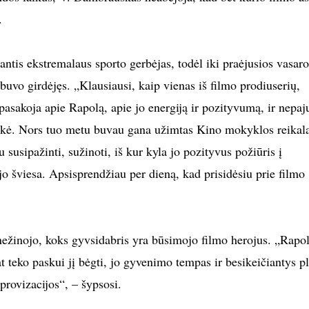
.
santis ekstremalaus sporto gerbėjas, todėl iki praėjusios vasaro
buvo girdėjęs. „Klausiau
si
, kaip vienas iš filmo prodiuserių,
pasakoja apie Rapolą, apie jo energiją ir pozityvumą,
ir
nepaj
raukė. Nors tuo metu buvau gana užimtas Kino mokyklos reikala
 susipažinti, sužinoti, iš kur kyla jo pozityvus požiūris į
o šviesa. Apsisprendžiau per dieną, kad prisidėsiu prie filmo
 nežinojo, koks gyvsidabris yra būsimojo filmo herojus. „Rapo
 teko paskui jį bėgti, jo gyvenimo tempas ir besikeičiantys p
provizacijos“, – šypsosi.