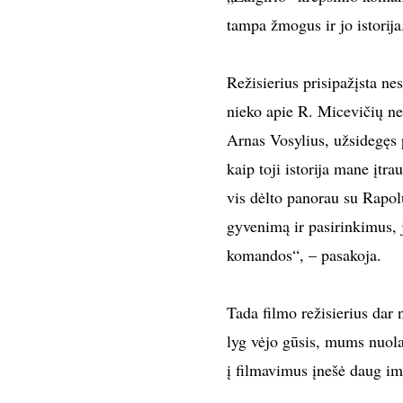
tampa žmogus ir jo istorija
Režisierius prisipažįsta ne
nieko
apie R. Micevičių ne
Arnas Vosylius, užsidegęs 
kaip toji istorija mane įt
vis dėlto panorau su Rapolu
gyvenimą ir pasirinkimus, j
komandos“, – pasakoja.
Tada filmo režisierius dar
lyg vėjo gūsis, mums nuolat
į filmavimus įnešė daug im