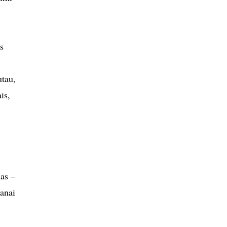
s
utau,
is,
las –
lanai