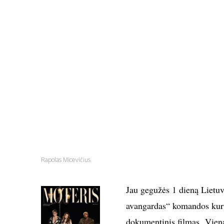
Rapolas Micevičius
Jau gegužės 1 dieną Lietuv
avangardas“ komandos kurt
dokumentinis filmas „Viena