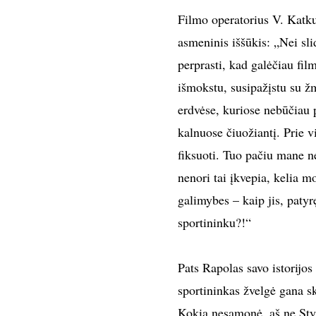
Filmo operatorius V. Katkus
asmeninis iššūkis: „Nei sli
perprasti, kad galėčiau fi
išmokstu, susipažįstu su žm
erdvėse, kuriose nebūčiau
kalnuose čiuožiantį. Prie vi
fiksuoti. Tuo pačiu mane n
nenori tai įkvepia, kelia m
galimybes – kaip jis, patyr
sportininku?!“
Pats Rapolas savo istorijo
sportininkas žvelgė gana s
Kokia nesąmonė, aš ne Styv