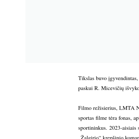
Tikslas buvo įgyvendintas, 
paskui R. Micevičių išvyk
Filmo režisierius, LMTA N
sportas filme tėra fonas, a
sportininkus. 2023-aisiais
„Žalgirio“ krepšinio koman