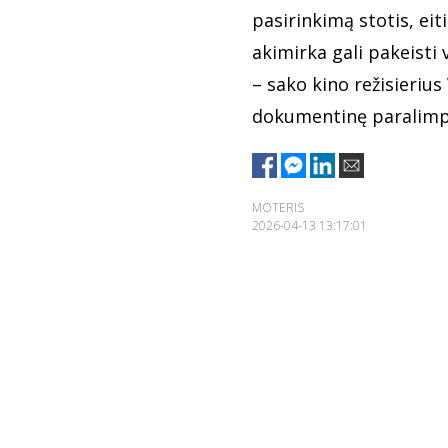
pasirinkimą stotis, eit
akimirka gali pakeisti 
– sako kino režisieriu
dokumentinę paralimpie
MOTERIS
2026-04-13 13:17:01