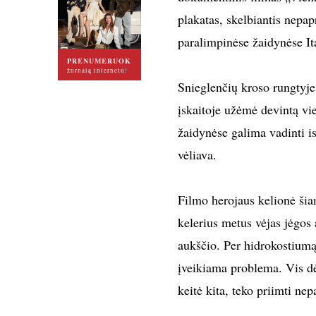
plakatas, skelbiantis nepap
paralimpinėse žaidynėse Ita
PRENUMERUOK
žurnalą internetu!
Snieglenčių kroso rungtyje 
įskaitoje užėmė devintą vi
žaidynėse galima vadinti i
vėliava.
Filmo herojaus kelionė šia
kelerius metus vėjas jėgos 
aukščio. Per hidrokostiumą
įveikiama problema. Vis dėl
keitė kita, teko priimti n