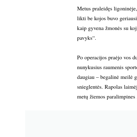
Metus praleidęs ligoninėje
likti be kojos buvo geriau
kaip gyvena žmonės su kojų 
pavyks“.
Po operacijos praėjo vos d
nunykusius raumenis sporto 
daugiau – begalinė meilė gy
snieglentės. Rapolas laimė
metų žiemos paralimpines 