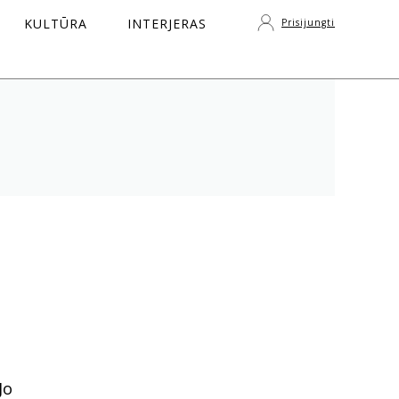
KULTŪRA
INTERJERAS
Prisijungti
S
Jo