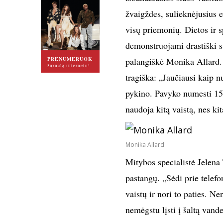
žvaigždes, sulieknėjusius 
visų priemonių. Dietos ir sp
demonstruojami drastiški 
PRENUMERUOK
palangiškė Monika Allard. 
žurnalą internetu!
tragiška: „Jaučiausi kaip n
pykino. Pavyko numesti 15 
naudoja kitą vaistą, nes ki
Monika Allard
Mitybos specialistė Jelena 
pastangų. „Sėdi prie telefo
vaistų ir nori to paties. Ne
nemėgstu lįsti į šaltą vand