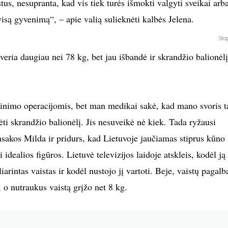
stus, nesupranta, kad vis tiek turės išmokti valgyti sveikai arb
isą gyvenimą“, – apie valią sulieknėti kalbės Jelena.
Sto
veria daugiau nei 78 kg, bet jau išbandė ir skrandžio balionėlį,
nimo operacijomis, bet man medikai sakė, kad mano svoris 
ėti skrandžio balionėlį. Jis nesuveikė nė kiek. Tada ryžausi
akos Milda ir pridurs, kad Lietuvoje jaučiamas stiprus kūno
i idealios figūros. Lietuvė televizijos laidoje atskleis, kodėl ją
rintas vaistas ir kodėl nustojo jį vartoti. Beje, vaistų pagalba
 o nutraukus vaistą grįžo net 8 kg.