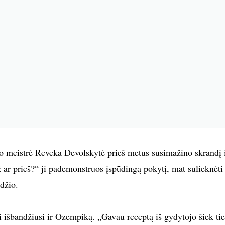
 meistrė Reveka Devolskytė prieš metus susimažino skrandį 
ar prieš?“ ji pademonstruos įspūdingą pokytį, mat sulieknėti
džio.
i išbandžiusi ir Ozempiką. „Gavau receptą iš gydytojo šiek ti