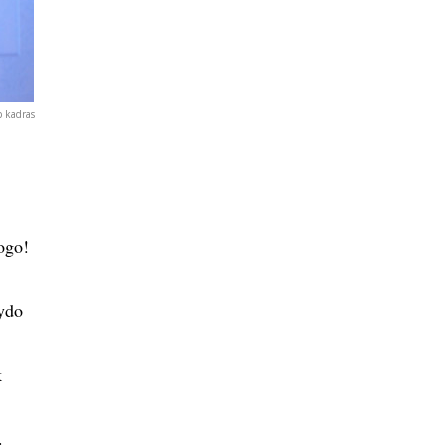
p kadras
ogo!
gydo
k
.