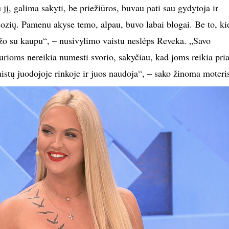
į, galima sakyti, be priežiūros, buvau pati sau gydytoja ir
ozių. Pamenu akyse temo, alpau, buvo labai blogai. Be to, ki
įžo su kaupu“, – nusivylimo vaistu neslėps Reveka. „Savo
urioms nereikia numesti svorio, sakyčiau, kad joms reikia pria
aistų juodojoje rinkoje ir juos naudoja“, – sako žinoma moteri