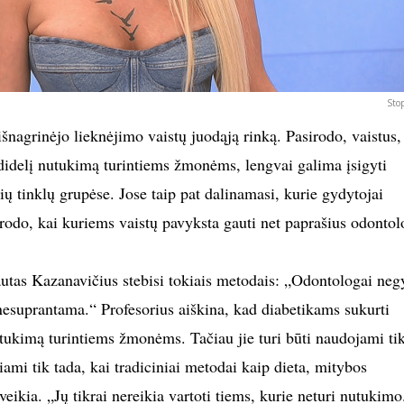
Sto
nagrinėjo lieknėjimo vaistų juodąją rinką. Pasirodo, vaistus,
 didelį nutukimą turintiems žmonėms, lengvai galima įsigyti
nių tinklų grupėse. Jose taip pat dalinamasi, kurie gydytojai
irodo, kai kuriems vaistų pavyksta gauti net paprašius odontol
utas Kazanavičius stebisi tokiais metodais: „Odontologai ne
 nesuprantama.“ Profesorius aiškina, kad diabetikams sukurti
utukimą turintiems žmonėms. Tačiau jie turi būti naudojami ti
riami tik tada, kai tradiciniai metodai kaip dieta, mitybos
eikia. „Jų tikrai nereikia vartoti tiems, kurie neturi nutukimo