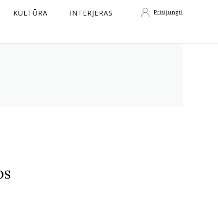
KULTŪRA
INTERJERAS
Prisijungti
S
os