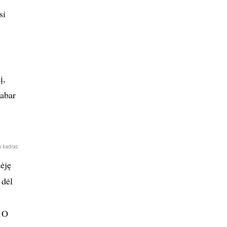
si
į,
dabar
p kadras
dėję
 dėl
. O