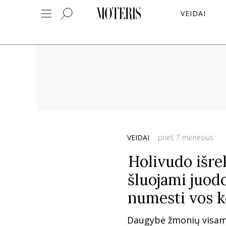
VEIDAI
VEIDAI
prieš 7 mėnesius
Holivudo išre
šluojami juodo
numesti vos k
Daugybė žmonių visame 