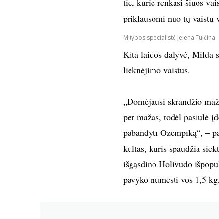
tie, kurie renkasi šiuos vai
priklausomi nuo tų vaistų v
Mitybos specialistė Jelena Tulčina
Kita laidos dalyvė, Milda s
lieknėjimo vaistus.
„Domėjausi skrandžio maži
per mažas, todėl pasiūlė įd
pabandyti Ozempiką“, – pas
kultas, kuris spaudžia siekt
išgąsdino Holivudo išpopulia
pavyko numesti vos 1,5 kg,