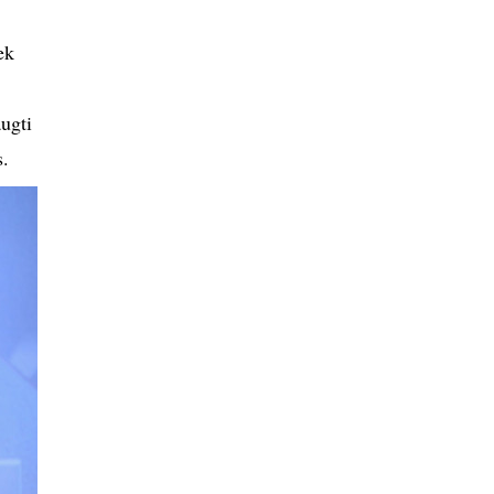
ek
ugti
s.