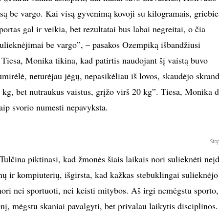
esą be vargo. Kai visą gyvenimą kovoji su kilogramais, griebie
ortas gal ir veikia, bet rezultatai bus labai negreitai, o čia
sulieknėjimai be vargo”, – pasakos Ozempiką išbandžiusi
Tiesa, Monika tikina, kad patirtis naudojant šį vaistą buvo
umirėlė, neturėjau jėgų, nepasikėliau iš lovos, skaudėjo skrand
kg, bet nutraukus vaistus, grįžo virš 20 kg”. Tiesa, Monika 
taip svorio numesti nepavyksta.
Sto
Tulčina piktinasi, kad žmonės šiais laikais nori sulieknėti neį
nų ir kompiuterių, išgirsta, kad kažkas stebuklingai sulieknėjo
nori nei sportuoti, nei keisti mitybos. Aš irgi nemėgstu sporto,
enį, mėgstu skaniai pavalgyti, bet privalau laikytis disciplinos