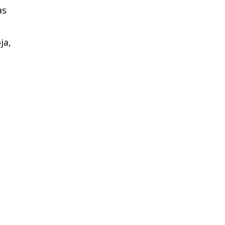
as
ja,