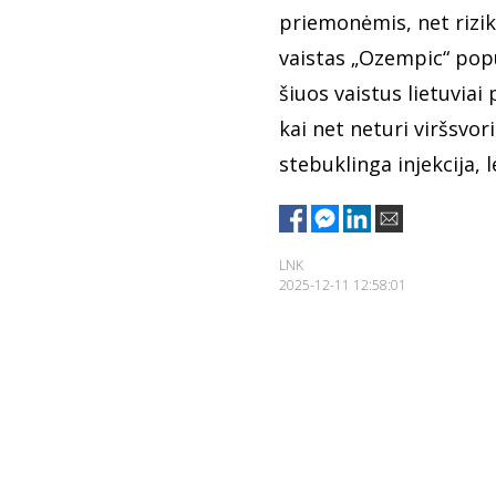
priemonėmis, net rizik
vaistas „Ozempic“ popul
šiuos vaistus lietuviai
kai net neturi viršsvor
stebuklinga injekcija, 
LNK
2025-12-11 12:58:01