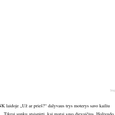
Sto
NK laidoje „Už ar prieš?“ dalyvaus trys moterys savo kailiu
. „Tikrai sunku atsispirti, kai matai savo dievaičius, Holivudo