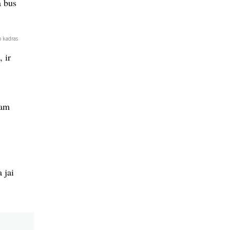
a bus
p kadras
 ir
tam
 jai