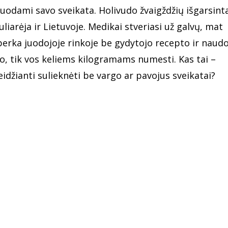
uodami savo sveikata. Holivudo žvaigždžių išgarsint
iarėja ir Lietuvoje. Medikai stveriasi už galvų, mat
 perka juodojoje rinkoje be gydytojo recepto ir naudo
io, tik vos keliems kilogramams numesti. Kas tai –
leidžianti sulieknėti be vargo ar pavojus sveikatai?