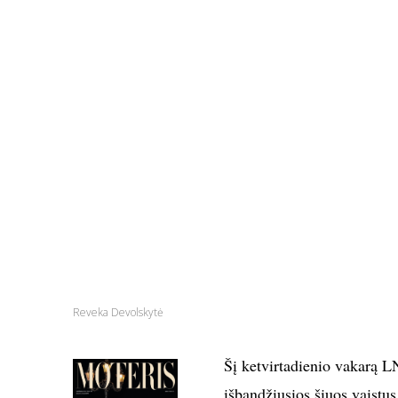
Reveka Devolskytė
Šį ketvirtadienio vakarą L
išbandžiusios šiuos vaistus