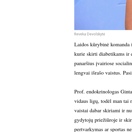
Reveka Devolskytė
Laidos kūrybinė komanda iš
kurie skirti diabetikams ir
panaršius įvairiose sociali
lengvai išrašo vaistus. Pas
Prof. endokrinologas Ginta
vidaus ligų, todėl man tai
vaistai dabar skiriami ir n
gydytojų priežiūroje ir ski
pertvarkymas ar sportas nev