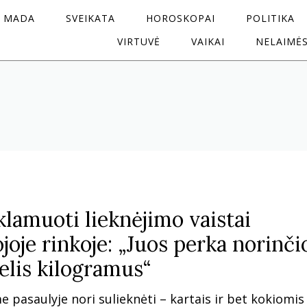
MADA
SVEIKATA
HOROSKOPAI
POLITIKA
VIRTUVĖ
VAIKAI
NELAIMĖ
klamuoti lieknėjimo vaistai
joje rinkoje: „Juos perka norinči
elis kilogramus“
pasaulyje nori sulieknėti – kartais ir bet kokiomis