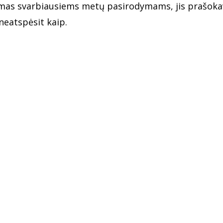
mas svarbiausiems metų pasirodymams, jis prašok
neatspėsit kaip.