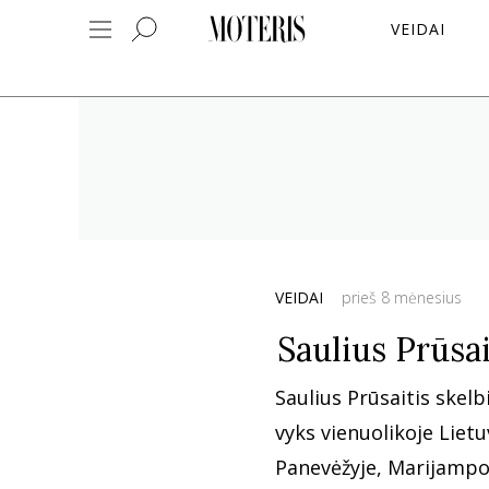
VEIDAI
VEIDAI
prieš 8 mėnesius
Saulius Prūsai
Saulius Prūsaitis skel
vyks vienuolikoje Lietu
Panevėžyje, Marijampol