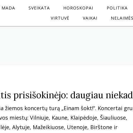
MADA
SVEIKATA
HOROSKOPAI
POLITIKA
VIRTUVĖ
VAIKAI
NELAIMĖ
tis prisišokinėjo: daugiau niekad
bia žiemos koncertų turą „Einam šokt!“. Koncertai gru
vos miestų: Vilniuje, Kaune, Klaipėdoje, Šiauliuose,
ėje, Alytuje, Mažeikiuose, Utenoje, Birštone ir