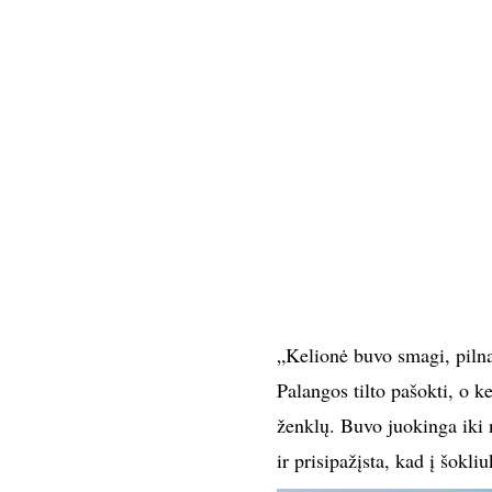
„Kelionė buvo smagi, pilna 
Palangos tilto pašokti, o k
ženklų. Buvo juokinga iki 
ir prisipažįsta, kad į šokli