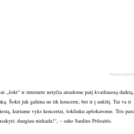
Pauliaus Gasiūno
 „šokt“ ir internete netyčia atradome patį kvailiausią daiktą,
ą. Šokti juk galima ne tik koncerte, bet ir į aukštį. Tai va ir
estą, kuriame vyks koncertai, šokliuku apšokavome. Tris par
asakyti: daugiau niekada!“, – sako Saulius Prūsaitis.