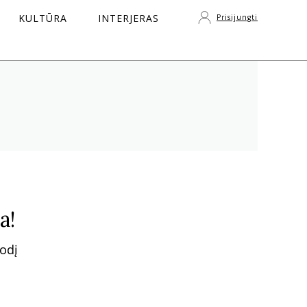
KULTŪRA
INTERJERAS
Prisijungti
S
a!
odį