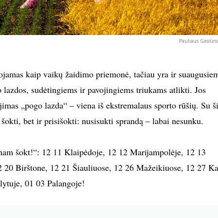
Pauliaus Gasiūno
ojamas kaip vaikų žaidimo priemonė, tačiau yra ir suaugusie
 lazdos, sudėtingiems ir pavojingiems triukams atlikti. Jos
mas „pogo lazda“ – viena iš ekstremalaus sporto rūšių. Su š
 šokti, bet ir prisišokti: nusisukti sprandą – labai nesunku.
inam šokt!“: 12 11 Klaipėdoje, 12 12 Marijampolėje, 12 13
2 20 Birštone, 12 21 Šiauliuose, 12 26 Mažeikiuose, 12 27 K
lytuje, 01 03 Palangoje!