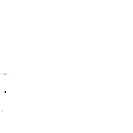
 nuotr.
 su
as