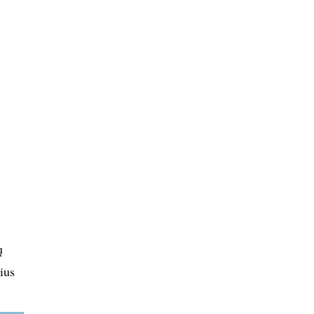
ų
ius