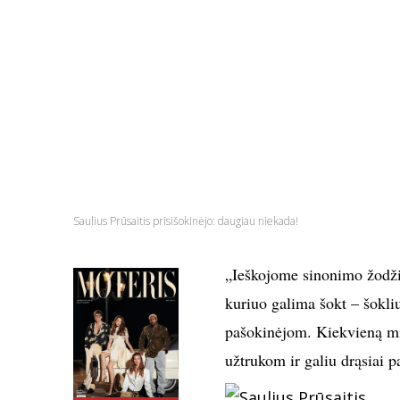
Saulius Prūsaitis prisišokinėjo: daugiau niekada!
„Ieškojome sinonimo žodžiui
kuriuo galima šokt – šokliuk
pašokinėjom. Kiekvieną mi
užtrukom ir galiu drąsiai p