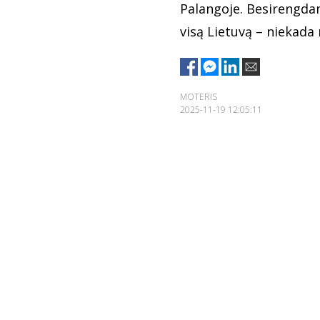
Palangoje. Besirengda
visą Lietuvą – niekada 
MOTERIS
2025-11-19 12:05:11