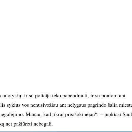
nuotykių: ir su policija teko pabendrauti, ir su poniom ant
elis sykius vos nenusivožiau ant nelygaus pagrindo šalia miest
negalėjimo. Manau, kad tikrai prisišokinėjau“, – juokiasi Saul
uką net pažiūrėti nebegali.