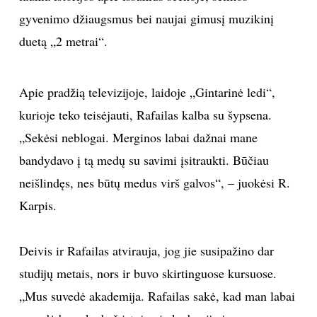
gyvenimo džiaugsmus bei naujai gimusį muzikinį
TEATRAS
duetą „2 metrai“.
SPORTAS
Apie pradžią televizijoje, laidoje „Gintarinė ledi“,
FOTOGRAFIJA
kurioje teko teisėjauti, Rafailas kalba su šypsena.
„Sekėsi neblogai. Merginos labai dažnai mane
MENAS
bandydavo į tą medų su savimi įsitraukti. Būčiau
neišlindęs, nes būtų medus virš galvos“, – juokėsi R.
ORAI
Karpis.
ĮDOMYBĖS
Deivis ir Rafailas atvirauja, jog jie susipažino dar
ISTORIJA
studijų metais, nors ir buvo skirtinguose kursuose.
„Mus suvedė akademija. Rafailas sakė, kad man labai
KNYGOS