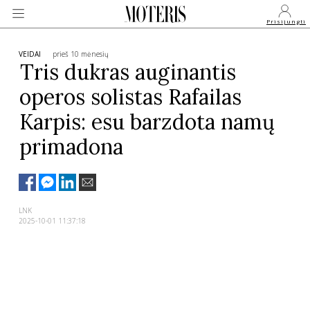
Prisijungti
VEIDAI
prieš 10 mėnesių
Tris dukras auginantis
operos solistas Rafailas
VEIDAI
Karpis: esu barzdota namų
MONARCHIJA
primadona
MADA
LNK
GROŽIS
2025-10-01 11:37:18
SVEIKATA
APIE MANE