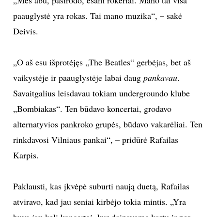
paauglystė yra rokas. Tai mano muzika“, – sakė
Sekite mus:
Deivis.
„O aš esu išprotėjęs „The Beatles“ gerbėjas, bet aš
PRENUMERUOK
vaikystėje ir paauglystėje labai daug
pankavau
.
Savaitgalius leisdavau tokiam undergroundo klube
„Bombiakas“. Ten būdavo koncertai, grodavo
NAUJIENLAIŠKĮ
alternatyvios pankroko grupės, būdavo vakarėliai. Ten
rinkdavosi Vilniaus pankai“, – pridūrė Rafailas
Karpis.
Prenumeruodami portalą,
Jūs sutinkate su
taisyklėmis
Paklausti, kas įkvėpė suburti naują duetą, Rafailas
atviravo, kad jau seniai kirbėjo tokia mintis. „Yra
buvę jau keli koncertai, kur dainavome kartu ir per