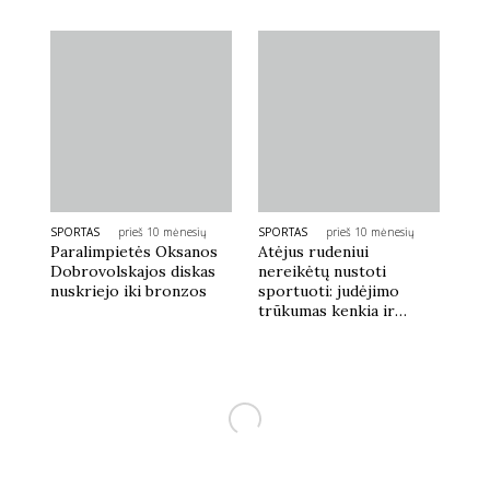
SPORTAS
prieš 10 mėnesių
SPORTAS
prieš 10 mėnesių
Paralimpietės Oksanos
Atėjus rudeniui
Dobrovolskajos diskas
nereikėtų nustoti
nuskriejo iki bronzos
sportuoti: judėjimo
trūkumas kenkia ir
kūnui, ir protui