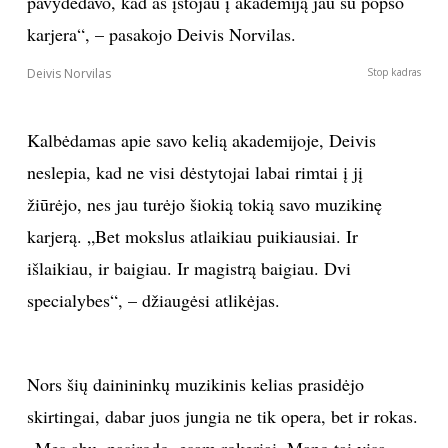
pavydėdavo, kad aš įstojau į akademiją jau su popso
karjera“, – pasakojo Deivis Norvilas.
INTERJERAS
Deivis Norvilas
Stop kadras
NAMAI
Kalbėdamas apie savo kelią akademijoje, Deivis
VIRTUVĖ
neslepia, kad ne visi dėstytojai labai rimtai į jį
žiūrėjo, nes jau turėjo šiokią tokią savo muzikinę
RECEPTAI
karjerą. „Bet mokslus atlaikiau puikiausiai. Ir
VAIKAI
išlaikiau, ir baigiau. Ir magistrą baigiau. Dvi
specialybes“, – džiaugėsi atlikėjas.
NELAIMĖS
KONTAKTAI
Nors šių dainininkų muzikinis kelias prasidėjo
skirtingai, dabar juos jungia ne tik opera, bet ir rokas.
PRIVATUMO POLITIKA
„Mes abu, pasirodo, esam rokeriai. Mano tai visa