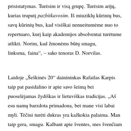
prisistatymas. Turėsim ir visą grupę. Turėsim arijų,
kurias truputį
pazbitkavosim
. Iš miuziklų kūrinių bus,
savų kūrinių bus, kad visiškai nenueitumėme nuo to
repertuaro, kurį kaip akademijos absolventai turėtume
atlikti. Norim, kad žmonėms būtų smagu,
linksma, faina“, – sako tenoras D. Norvilas.
Laidoje „Šeškinės 20“ dainininkas Rafailas Karpis
taip pat pasidalino ir apie savo šeimą bei
puoselėjamas žydiškas ir lietuviškas tradicijas. „Aš
esu namų barzdota primadona, bet mane visi labai
myli. Tėčiui turėti dukras yra kažkokia palaima. Man
taip gera, smagu. Kalbant apie šventes, mes švenčiam