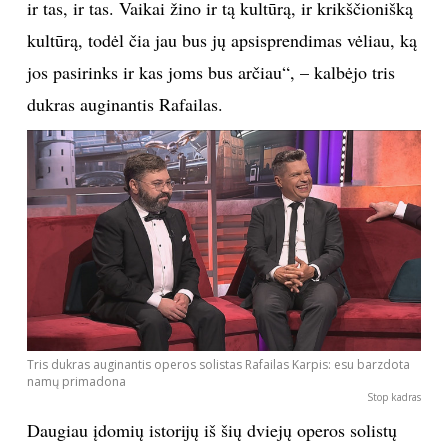
ir tas, ir tas. Vaikai žino ir tą kultūrą, ir krikščionišką
kultūrą, todėl čia jau bus jų apsisprendimas vėliau, ką
jos pasirinks ir kas joms bus arčiau“, – kalbėjo tris
dukras auginantis Rafailas.
Tris dukras auginantis operos solistas Rafailas Karpis: esu barzdota
namų primadona
Stop kadras
Daugiau įdomių istorijų iš šių dviejų operos solistų