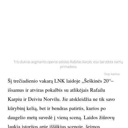
PSICHOLOGIJA
HOROSKOPAI
ASTROLOGIJA
POLITIKA
Tris dukras auginantis operos solistas Rafailas Karpis: esu barzdota namų
primadona
KULTŪRA
Stop kadras
Šį trečiadienio vakarą LNK laidoje „Šeškinės 20“–
išsamus ir atviras pokalbis su atlikėjais Rafailu
LAISVALAIKIS
Karpiu ir Deiviu Norvilu. Jie atskleidžia ne tik savo
KINAS
kūrybinį kelią, bet ir bendras patirtis, kurios po
daugelio metų suvedė į vieną sceną. Laidos žiūrovų
MUZIKA
laukia istorijos apie iššūkius scenoje, šeimos