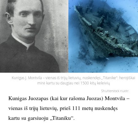
PSICHOLOGIJA
HOROSKOPAI
ASTROLOGIJA
POLITIKA
Kunigas J. Montvila – vienas iš trijų lietuvių, nuskendęs „Titanike“: herojiškai
KULTŪRA
mirė kartu su daugiau nei 1500 kitų keleivių
Shutterstock nuotr.
LAISVALAIKIS
Kunigas Juozapas (kai kur rašoma Juozas) Montvila –
vienas iš trijų lietuvių, prieš 111 metų nuskendęs
KINAS
kartu su garsiuoju „Titaniku“.
MUZIKA