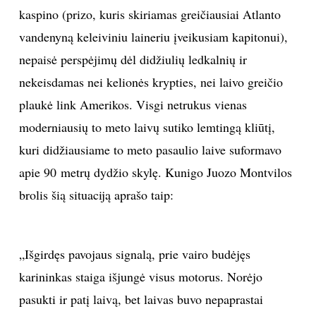
kaspino (prizo, kuris skiriamas greičiausiai Atlanto
vandenyną keleiviniu laineriu įveikusiam kapitonui),
nepaisė perspėjimų dėl didžiulių ledkalnių ir
nekeisdamas nei kelionės krypties, nei laivo greičio
plaukė link Amerikos. Visgi netrukus vienas
moderniausių to meto laivų sutiko lemtingą kliūtį,
kuri didžiausiame to meto pasaulio laive suformavo
apie 90 metrų dydžio skylę. Kunigo Juozo Montvilos
brolis šią situaciją aprašo taip:
„Išgirdęs pavojaus signalą, prie vairo budėjęs
karininkas staiga išjungė visus motorus. Norėjo
pasukti ir patį laivą, bet laivas buvo nepaprastai