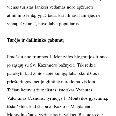
vienas turistas lankėsi vedamas noro apžiūrėti
Sekite mus:
atminimo lentą, ypač tada, kai filmas, laimėjęs ne
vieną „Oskarą“, buvo labai populiarus.
Turėjo ir dailininko gabumų
PRENUMERUOK
Pradėsiu nuo trumpos J. Montvilos biografijos ir nuo
NAUJIENLAIŠKĮ
jo sąsajų su Šv. Kazimiero bažnyčia. Tik reikia
pasakyti, kad žinios apie kunigą labai skurdžios ir
prieštaringos, net jo gimtinė nurodoma vis kita.
Prenumeruodami portalą,
Tačiau lietuvių žurnalistas, istorikas Vytautas
Jūs sutinkate su
taisyklėmis
Valentinas Česnulis, tyrinėjęs J. Montvilos gyvenimą,
išsiaiškino, kad šis buvo Kazio ir Magdalenos
Montvilų sūnus, vyriausias jų vaikas. Be Juozo dar