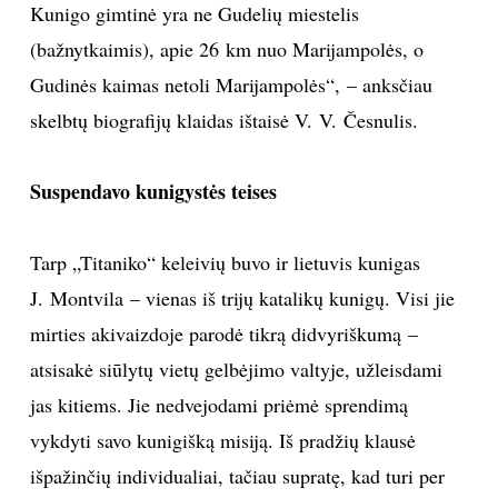
Kunigo gimtinė yra ne Gudelių miestelis
(bažnytkaimis), apie 26 km nuo Marijampolės, o
Gudinės kaimas netoli Marijampolės“, – anksčiau
skelbtų biografijų klaidas ištaisė V. V. Česnulis.
Suspendavo kunigystės teises
Tarp „Titaniko“ keleivių buvo ir lietuvis kunigas
J. Montvila – vienas iš trijų katalikų kunigų. Visi jie
mirties akivaizdoje parodė tikrą didvyriškumą –
atsisakė siūlytų vietų gelbėjimo valtyje, užleisdami
jas kitiems. Jie nedvejodami priėmė sprendimą
vykdyti savo kunigišką misiją. Iš pradžių klausė
išpažinčių individualiai, tačiau supratę, kad turi per