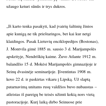
užaugo keturi sūnūs ir trys dukros.
„Iš karto tenka pasakyti, kad įvairių šaltinių žinios
apie kunigą ne tik prieštaringos, bet kai kur netgi
klaidingos. Pasak Lietuvių enciklopedijos (Bostonas),
J. Montvila gimė 1885 m. sausio 3 d. Marijampolės
apskrityje, Nendriškių kaime. Žuvo Atlante 1912 m.
balandžio 15 d. Mokėsi Marijampolės gimnazijoje ir
Seinų dvasinėje seminarijoje. Įšventintas 1908 m.
kovo 22 d. ir paskirtas vikaru į Lipską. Už slaptą
patarnavimą unitams rusų valdžios buvo nubaustas –
atleistas iš pareigų be teisės užimti kokią nors vietą
pastoracijoje. Kurį laiką dirbo Seinuose prie