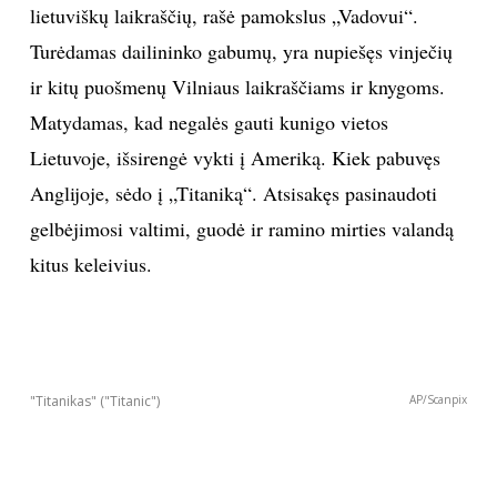
lietuviškų laikraščių, rašė pamokslus „Vadovui“.
Turėdamas dailininko gabumų, yra nupiešęs vinječių
ir kitų puošmenų Vilniaus laikraščiams ir knygoms.
Matydamas, kad negalės gauti kunigo vietos
Lietuvoje, išsirengė vykti į Ameriką. Kiek pabuvęs
Anglijoje, sėdo į „Titaniką“. Atsisakęs pasinaudoti
gelbėjimosi valtimi, guodė ir ramino mirties valandą
kitus keleivius.
"Titanikas" ("Titanic")
AP/Scanpix