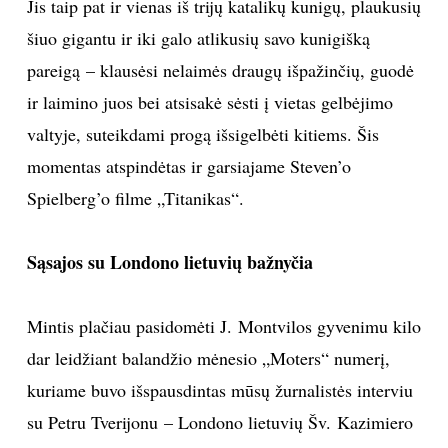
Jis taip pat ir vienas iš trijų katalikų kunigų, plaukusių
TEATRAS
šiuo gigantu ir iki galo atlikusių savo kunigišką
pareigą – klausėsi nelaimės draugų išpažinčių, guodė
SPORTAS
ir laimino juos bei atsisakė sėsti į vietas gelbėjimo
valtyje, suteikdami progą išsigelbėti kitiems. Šis
FOTOGRAFIJA
momentas atspindėtas ir garsiajame Steven
’o
Spielberg
’o
filme „Titanikas“.
MENAS
ORAI
Sąsajos su Londono lietuvių bažnyčia
ĮDOMYBĖS
Mintis plačiau pasidomėti J. Montvilos gyvenimu kilo
dar leidžiant balandžio mėnesio „Moters“ numerį,
ISTORIJA
kuriame buvo išspausdintas mūsų žurnalistės interviu
su Petru Tverijonu – Londono lietuvių Šv. Kazimiero
KNYGOS