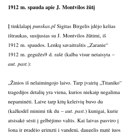
1912 m. spauda apie J. Montvilos žūtį
Į tinklalapį
punskas.pl
Sigitas Birgelis įdėjo kelias
ištraukas, susijusias su J. Montvilos žūtimi, iš
1912 m. spaudos. Lenkų savaitraštis „Zaranie“
1912 m. gegužės9 d. rašė (kalba visur netaisyta –
aut. past.
):
„Žinios iš nelaimingojo laivo. Tarp įvairių „Titaniko“
tragedijos detalių yra viena, kurios niekaip negalima
nepaminėti. Laive tarp kitų keleivių buvo du
(kažkodėl minimi tik du –
aut. past.
) kunigai, kurie
atsisakė sėsti į gelbėjimo valtis. Kai laivas pasviro į
šoną ir pradėjo grimzti į vandenį, daugelis matė juos