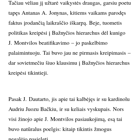
Tačiau vėliau jį užtarė vaikystės draugas, garsiu poetu
tapęs Antanas A. Jonynas, kitiems vaikams parodęs
faktus įrodančią laikraščio iškarpą. Beje, tuometis
politikas kreipėsi į Bažnyčios hierarchus dėl kunigo
J. Montvilos beatifikavimo – jo paskelbimo
palaimintuoju. Tai buvo jau ne pirmasis kreipimasis –
dar sovietmečiu šiuo klausimu į Bažnyčios hierarchus
kreipėsi tikintieji.
Pasak J. Dautarto, jis apie tai kalbėjęs ir su kardinolu
Audriu Juozu Bačkiu, ir su keliais vyskupais. Nors
visi žinojo apie J. Montvilos pasiaukojimą, esą tai
buvo natūralus poelgis: kitaip tikintis žmogus
negalėjo pasielgti.