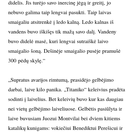
didelis. Jis turėjo savo inercinę jėgą ir greitį, jo
nebuvo galima taip lengvai pasukti. Taip laivas
smaigaliu atsitrenkė į ledo kalną. Ledo kalnas iš
vandens buvo iškišęs tik mažą savo dalį. Vandeny
buvo didelė masė, kuri lengvai sutraiškė laivo
smaigalio šoną. Dešinėje smaigalio pusėje pramušė
300 pėdų skylę.“
„Supratus avarijos rimtumą, prasidėjo gelbėjimo
darbai, laive kilo panika. „Titaniko“ keleivius pradėta
sodinti į laivelius. Bet keleivių buvo kur kas daugiau
nei vietų gelbėjimo laiveliuose. Gelbėtis pasiūlyta ir
laive buvusiam Juozui Montvilai bei dviem kitiems
katalikų kunigams: vokiečiui Benediktui Perešicui ir