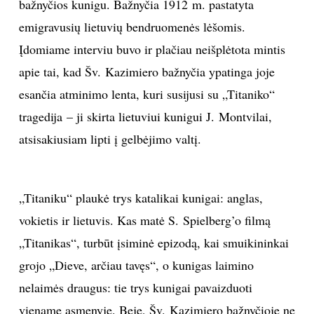
bažnyčios kunigu. Bažnyčia 1912 m. pastatyta
INTERJERAS
emigravusių lietuvių bendruomenės lėšomis.
Įdomiame interviu buvo ir plačiau neišplėtota mintis
NAMAI
apie tai, kad Šv. Kazimiero bažnyčia ypatinga joje
esančia atminimo lenta, kuri susijusi su „Titaniko“
VIRTUVĖ
tragedija – ji skirta lietuviui kunigui J. Montvilai,
atsisakiusiam lipti į gelbėjimo valtį.
RECEPTAI
VAIKAI
„Titaniku“ plaukė trys katalikai kunigai: anglas,
vokietis ir lietuvis. Kas matė S. Spielberg
’
o filmą
NELAIMĖS
„Titanikas“, turbūt įsiminė epizodą, kai smuikininkai
KONTAKTAI
grojo „Dieve, arčiau tavęs“, o kunigas laimino
nelaimės draugus: tie trys kunigai pavaizduoti
PRIVATUMO POLITIKA
viename asmenyje. Beje, Šv. Kazimiero bažnyčioje ne