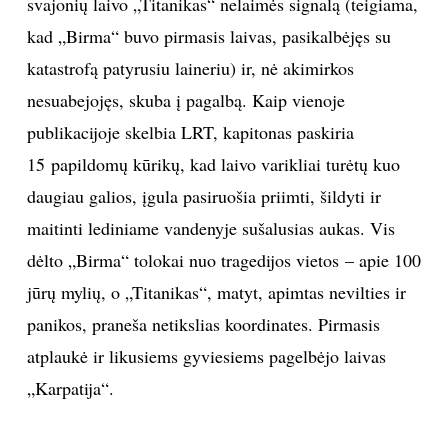
svajonių laivo „Titanikas“ nelaimės signalą (teigiama,
kad „Birma“ buvo pirmasis laivas, pasikalbėjęs su
katastrofą patyrusiu laineriu) ir, nė akimirkos
nesuabejojęs, skuba į pagalbą. Kaip vienoje
publikacijoje skelbia LRT, kapitonas paskiria
15 papildomų kūrikų, kad laivo varikliai turėtų kuo
daugiau galios, įgula pasiruošia priimti, šildyti ir
maitinti lediniame vandenyje sušalusias aukas. Vis
dėlto „Birma“ tolokai nuo tragedijos vietos – apie 100
jūrų mylių, o „Titanikas“, matyt, apimtas nevilties ir
panikos, praneša netikslias koordinates. Pirmasis
atplaukė ir likusiems gyviesiems pagelbėjo laivas
„Karpatija“.