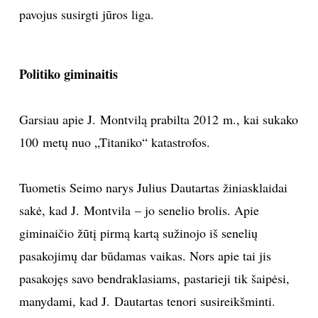
pavojus susirgti jūros liga.
Politiko giminaitis
Garsiau apie J. Montvilą prabilta 2012 m., kai sukako
100 metų nuo „Titaniko“ katastrofos.
Tuometis Seimo narys Julius Dautartas žiniasklaidai
sakė, kad J. Montvila – jo senelio brolis. Apie
giminaičio žūtį pirmą kartą sužinojo iš senelių
pasakojimų dar būdamas vaikas. Nors apie tai jis
pasakojęs savo bendraklasiams, pastarieji tik šaipėsi,
manydami, kad J. Dautartas tenori susireikšminti.