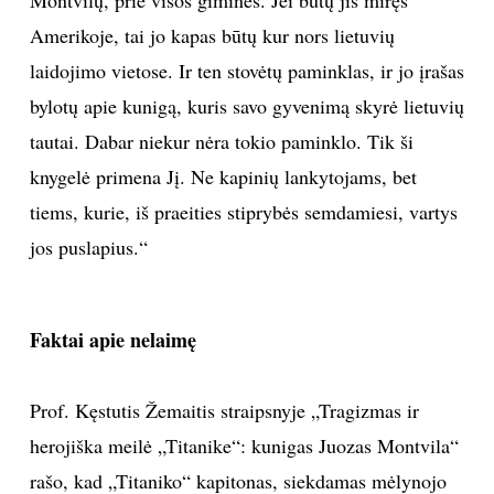
Amerikoje, tai jo kapas būtų kur nors lietuvių
laidojimo vietose. Ir ten stovėtų paminklas, ir jo įrašas
bylotų apie kunigą, kuris savo gyvenimą skyrė lietuvių
tautai. Dabar niekur nėra tokio paminklo. Tik ši
knygelė primena Jį. Ne kapinių lankytojams, bet
tiems, kurie, iš praeities stiprybės semdamiesi, vartys
jos puslapius.“
Faktai apie nelaimę
Prof. Kęstutis Žemaitis straipsnyje „Tragizmas ir
herojiška meilė „Titanike“: kunigas Juozas Montvila“
rašo, kad „Titaniko“ kapitonas, siekdamas mėlynojo