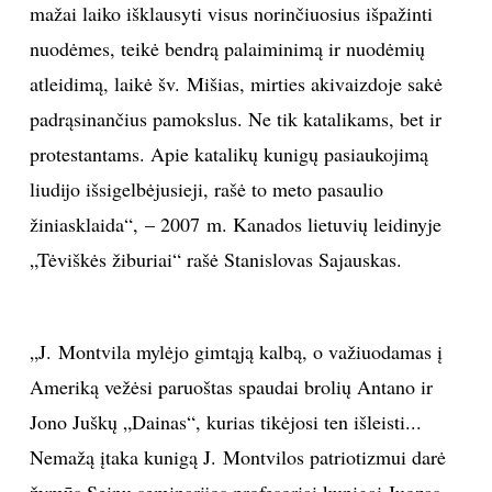
mažai laiko išklausyti visus norinčiuosius išpažinti
nuodėmes, teikė bendrą palaiminimą ir nuodėmių
atleidimą, laikė šv. Mišias, mirties akivaizdoje sakė
padrąsinančius pamokslus. Ne tik katalikams, bet ir
protestantams. Apie katalikų kunigų pasiaukojimą
liudijo išsigelbėjusieji, rašė to meto pasaulio
žiniasklaida“, – 2007 m. Kanados lietuvių leidinyje
„Tėviškės žiburiai“ rašė Stanislovas Sajauskas.
„J. Montvila mylėjo gimtąją kalbą, o važiuodamas į
Ameriką vežėsi paruoštas spaudai brolių Antano ir
Jono Juškų „Dainas“, kurias tikėjosi ten išleisti...
Nemažą įtaka kunigą J. Montvilos patriotizmui darė
žymūs Seinų seminarijos profesoriai kunigai Juozas