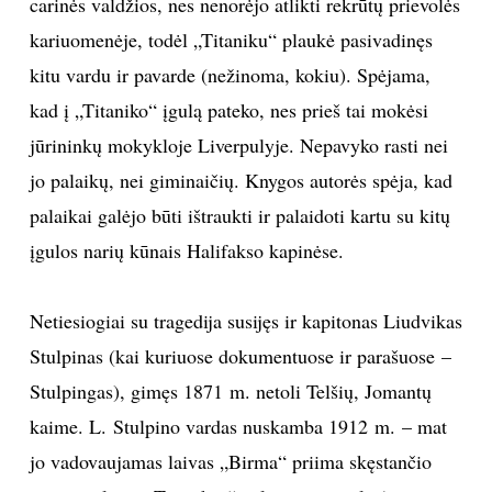
carinės valdžios, nes nenorėjo atlikti rekrūtų prievolės
kariuomenėje, todėl „Titaniku“ plaukė pasivadinęs
kitu vardu ir pavarde (nežinoma, kokiu). Spėjama,
kad į „Titaniko“ įgulą pateko, nes prieš tai mokėsi
jūrininkų mokykloje Liverpulyje. Nepavyko rasti nei
jo palaikų, nei giminaičių. Knygos autorės spėja, kad
palaikai galėjo būti ištraukti ir palaidoti kartu su kitų
įgulos narių kūnais Halifakso kapinėse.
Netiesiogiai su tragedija susijęs ir kapitonas Liudvikas
Stulpinas (kai kuriuose dokumentuose ir parašuose –
Stulpingas), gimęs 1871 m. netoli Telšių, Jomantų
kaime. L. Stulpino vardas nuskamba 1912 m. – mat
jo vadovaujamas laivas „Birma“ priima skęstančio