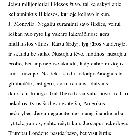
Jeigu milijonieriai I klesos žuvo, tai ką sakyti apie
keliauninkus II klesos, kurioje keliavo ir kun.
J. Montvila. Negaliu suraminti savo širdies, veltui
ieškau nuo ryto lig vakaro laikraščiuose nors
mažiausios vilties. Kartu širdyj, lyg jūros vandenyje,
ir skaudu be saiko. Nustojau tėvo, motinos, nustojau
brolio, bet taip nebuvo skaudu, kaip dabar nustojus
kun. Juozapo. Ne tiek skaudu Jo kaipo žmogaus ir
giminaičio, bet gero, doro, ramaus, blaivaus,
darbštaus kunigo. Gal Dievo tokia valia buvo, kad Jo
nekaltos, tyros širdies nesuterštų Amerikos
nedorybės. Jeigu negausite nuo manęs šiandie arba
ryt telegramos, galite rašyti kun. Juozapui nekrologą.
Trumpai Londone pasidarbavo, bet visų širdis