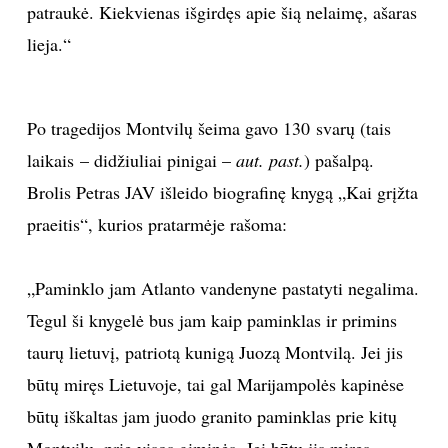
patraukė. Kiekvienas išgirdęs apie šią nelaimę, ašaras
lieja.“
Po tragedijos Montvilų šeima gavo 130 svarų (tais
laikais – didžiuliai pinigai –
aut. past.
) pašalpą.
Brolis Petras JAV išleido biografinę knygą „Kai grįžta
praeitis“,
kurios pratarmėje rašoma:
„Paminklo jam Atlanto vandenyne pastatyti negalima.
Tegul ši knygelė bus jam kaip paminklas ir primins
taurų lietuvį, patriotą kunigą Juozą Montvilą. Jei jis
būtų miręs Lietuvoje, tai gal Marijampolės kapinėse
būtų iškaltas jam juodo granito paminklas prie kitų
Montvilų, prie visos giminės. Jei būtų jis miręs