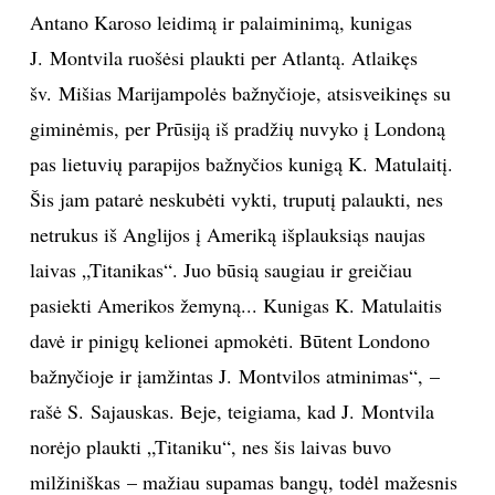
Antano Karoso leidimą ir palaiminimą, kunigas
J. Montvila ruošėsi plaukti per Atlantą. Atlaikęs
šv. Mišias Marijampolės bažnyčioje, atsisveikinęs su
giminėmis, per Prūsiją iš pradžių nuvyko į Londoną
pas lietuvių parapijos bažnyčios kunigą K. Matulaitį.
Šis jam patarė neskubėti vykti, truputį palaukti, nes
netrukus iš Anglijos į Ameriką išplauksiąs naujas
laivas „Titanikas“. Juo būsią saugiau ir greičiau
pasiekti Amerikos žemyną... Kunigas K. Matulaitis
davė ir pinigų kelionei apmokėti. Būtent Londono
bažnyčioje ir įamžintas J. Montvilos atminimas“, –
rašė S. Sajauskas. Beje, teigiama, kad J. Montvila
norėjo plaukti „Titaniku“, nes šis laivas buvo
milžiniškas – mažiau supamas bangų, todėl mažesnis