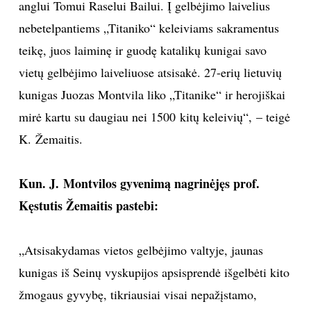
anglui Tomui Raselui Bailui. Į gelbėjimo laivelius
nebetelpantiems „Titaniko“ keleiviams sakramentus
teikę, juos laiminę ir guodę katalikų kunigai savo
vietų gelbėjimo laiveliuose atsisakė. 27-erių lietuvių
kunigas Juozas Montvila liko „Titanike“ ir herojiškai
mirė kartu su daugiau nei 1500 kitų keleivių“, – teigė
K. Žemaitis.
Kun. J. Montvilos gyvenimą nagrinėjęs prof.
Kęstutis Žemaitis pastebi:
„Atsisakydamas vietos gelbėjimo valtyje, jaunas
kunigas iš Seinų vyskupijos apsisprendė išgelbėti kito
žmogaus gyvybę, tikriausiai visai nepažįstamo,