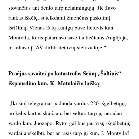
stovinčius ant denio tarp nelaimingųjų. Jie žuvo
rankas iškėlę, suteikdami žmonėms paskutinį
išrišimą. Vienas iš tų kunigų buvo lietuvis kun.
Montvila, kuris patarnavo savo tautiečiams Anglijoje,
ir keliavo į JAV dirbti lietuvių sielovadoje.“
Praėjus savaitei po katastrofos Seinų „Šaltinis“
išspausdino kun. K. Matulaičio laišką:
„Iki šiol telegramai paduoda vardus 220 išgelbėtųjų,
po kelis kartus skaičiau, bet veltui, tarp jų neradau
vardo kun. Juozapo. Rytoj gal bus jau visų išgelbėtųjų
vardai apskelbti, bet ar rasis tarp jų kun. J. Montvila?