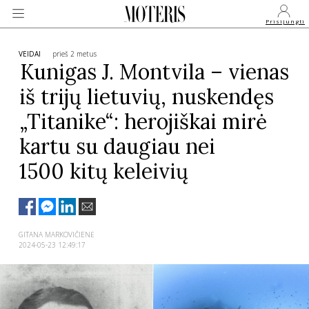
Prisijungti
VEIDAI
prieš 2 metus
Kunigas J. Montvila – vienas
iš trijų lietuvių, nuskendęs
VEIDAI
„Titanike“:
herojiškai mirė
MONARCHIJA
kartu su daugiau nei
1500 kitų keleivių
MADA
GROŽIS
GITANA MARKOVIČIENĖ
2024-05-23 12:49:17
SVEIKATA
APIE MANE