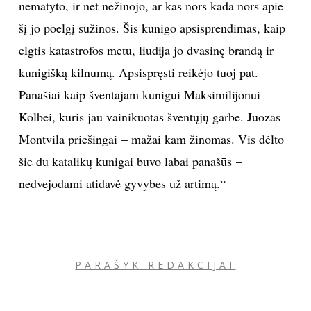
nematyto, ir net nežinojo, ar kas nors kada nors apie
šį jo poelgį sužinos. Šis kunigo apsisprendimas, kaip
elgtis katastrofos metu, liudija jo dvasinę brandą ir
kunigišką kilnumą. Apsispręsti reikėjo tuoj pat.
Panašiai kaip šventajam kunigui Maksimilijonui
Kolbei, kuris jau vainikuotas šventųjų garbe. Juozas
Montvila priešingai – mažai kam žinomas. Vis dėlto
šie du katalikų kunigai buvo labai panašūs –
nedvejodami atidavė gyvybes už artimą.“
PARAŠYK REDAKCIJAI