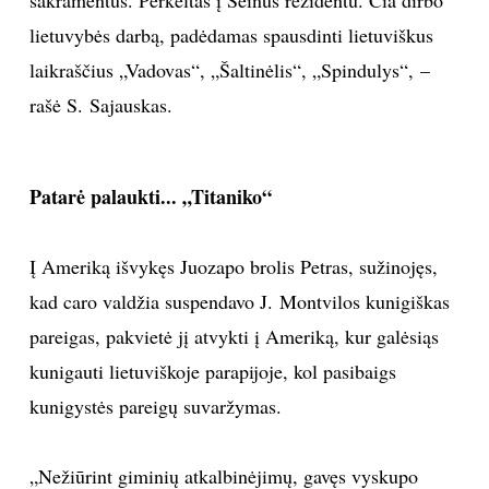
lietuvybės darbą, padėdamas spausdinti lietuviškus
laikraščius „Vadovas“, „Šaltinėlis“, „Spindulys“, –
rašė S. Sajauskas.
Patarė palaukti... „Titaniko“
Į Ameriką išvykęs Juozapo brolis Petras, sužinojęs,
kad caro valdžia suspendavo J. Montvilos kunigiškas
pareigas, pakvietė jį atvykti į Ameriką, kur galėsiąs
kunigauti lietuviškoje parapijoje, kol pasibaigs
kunigystės pareigų suvaržymas.
„Nežiūrint giminių atkalbinėjimų, gavęs vyskupo