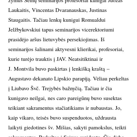
Laukaitis, Vincentas Dvaranauskas, Justinas
Staugaitis. Tačiau lenkų kunigui Romualdui
Jelžbykovskiui tapus seminarijos vicerektoriumi
prasidėjo aršus lietuvybės persekiojimas. Iš
seminarijos šalinami aktyvesni klierikai, profesoriai,
kurie turėjo trauktis į JAV. Neatsitiktinai ir
J. Montvila buvo paskirtas į lenkišką kraštą –
Augustavo dekanato Lipskio parapiją. Vėliau perkeltas
į Liubavo Švč. Trejybės bažnyčią. Tačiau ir čia
kunigavo neilgai, nes caro pareigūnų buvo susektas
teikiant sakramentus stačiatikiams ir nubaustas. Jo,
kaip vikaro, teisės buvo suspenduotos, uždrausta
laikyti giedotines šv. Mišias, sakyti pamokslus, teikti
sakramentus. Perkeltas į Seinus rezidentu. Čia dirbo