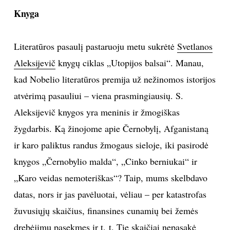
Knyga
Literatūros pasaulį pastaruoju metu sukrėtė
Svetlanos
Aleksijevič
knygų ciklas „Utopijos balsai“. Manau,
kad Nobelio literatūros premija už nežinomos istorijos
atvėrimą pasauliui – viena prasmingiausių. S.
Aleksijevič knygos yra meninis ir žmogiškas
žygdarbis. Ką žinojome apie Černobylį, Afganistaną
ir karo paliktus randus žmogaus sieloje, iki pasirodė
knygos „Černobylio malda“, „Cinko berniukai“ ir
„Karo veidas nemoteriškas“? Taip, mums skelbdavo
datas, nors ir jas pavėluotai, vėliau – per katastrofas
žuvusiųjų skaičius, finansines cunamių bei žemės
drebėjimų pasekmes ir t. t. Tie skaičiai nepasakė