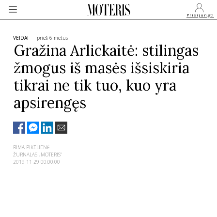
Prisijungti
VEIDAI
prieš 6 metus
Gražina Arlickaitė: stilingas
žmogus iš masės išsiskiria
VEIDAI
tikrai ne tik tuo, kuo yra
MONARCHIJA
apsirengęs
MADA
RIMA PIKELIENĖ
GROŽIS
ŽURNALAS „MOTERIS“
2019-11-29 00:00:00
SVEIKATA
APIE MANE