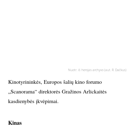
PSICHOLOGIJA
HOROSKOPAI
ASTROLOGIJA
POLITIKA
Nuotr. iš herojės archyvo (aut. R. Dačkus)
KULTŪRA
Kinotyrininkės, Europos šalių kino forumo
„Scanorama“ direktorės Gražinos Arlickaitės
LAISVALAIKIS
kasdienybės įkvėpimai.
KINAS
Kinas
MUZIKA