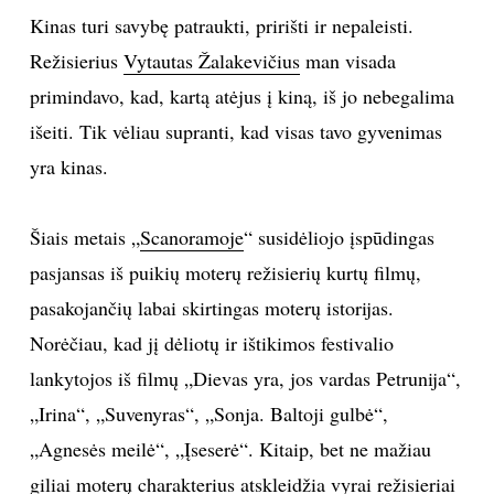
Kinas turi savybę patraukti, pririšti ir nepaleisti.
TEATRAS
Režisierius
Vytautas Žalakevičius
man visada
primindavo, kad, kartą atėjus į kiną, iš jo nebegalima
SPORTAS
išeiti. Tik vėliau supranti, kad visas tavo gyvenimas
FOTOGRAFIJA
yra kinas.
MENAS
Šiais metais „
Scanoramoje
“ susidėliojo įspūdingas
pasjansas iš puikių moterų režisierių kurtų filmų,
ORAI
pasakojančių labai skirtingas moterų istorijas.
Norėčiau, kad jį dėliotų ir ištikimos festivalio
ĮDOMYBĖS
lankytojos iš filmų „Dievas yra, jos vardas Petrunija“,
ISTORIJA
„Irina“, „Suvenyras“, „Sonja. Baltoji gulbė“,
„Agnesės meilė“, „Įseserė“. Kitaip, bet ne mažiau
KNYGOS
giliai moterų charakterius atskleidžia vyrai režisieriai