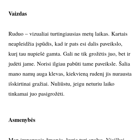
Vaizdas
Sekite mus:
Ruduo – vizualiai turtingiausias metų laikas. Kartais
neapleidžia įspūdis, kad ir pats esi dalis paveikslo,
PRENUMERUOK
kurį tau nupiešė gamta. Gali ne tik grožėtis juo, bet ir
judėti jame. Norisi ilgiau pabūti tame paveiksle. Šalia
mano namų auga klevas, kiekvieną rudenį jis nurausta
NAUJIENLAIŠKĮ
išskirtinai gražiai. Nuliūstu, jeigu neturiu laiko
tinkamai juo pasigrožėti.
Prenumeruodami portalą,
Jūs sutinkate su
taisyklėmis
Asmenybės
Man imponuoja žmonės, kurie turi spalvą. Visiškai