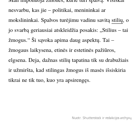
nesvarbu, kas jie – politikai, menininkai ar
mokslininkai. Spalvos turėjimu vadinu savitą
stilių
, o
jo svarbą geriausiai atskleidžia posakis: „Stilius – tai
žmogus.“ Ši sąvoka apima daug aspektų. Tai –
žmogaus laikysena, etinės ir estetinės pažiūros,
elgsena. Deja, dažnas stilių tapatina tik su drabužiais
ir užmiršta, kad stilingas žmogus iš masės išsiskiria
tikrai ne tik tuo, kuo yra apsirengęs.
Nuotr. Shutterstock ir redakcijos archyvų