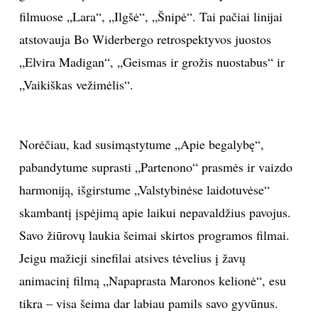
filmuose „Lara“, „Ilgšė“, „Šnipė“. Tai pačiai linijai
INTERJERAS
atstovauja Bo Widerbergo retrospektyvos juostos
„Elvira Madigan“, „Geismas ir grožis nuostabus“ ir
NAMAI
„Vaikiškas vežimėlis“.
VIRTUVĖ
Norėčiau, kad susimąstytume „Apie begalybę“,
RECEPTAI
pabandytume suprasti „Partenono“ prasmės ir vaizdo
VAIKAI
harmoniją, išgirstume „Valstybinėse laidotuvėse“
skambantį įspėjimą apie laikui nepavaldžius pavojus.
NELAIMĖS
Savo žiūrovų laukia šeimai skirtos programos filmai.
Jeigu mažieji sinefilai atsives tėvelius į žavų
KONTAKTAI
animacinį filmą „Napaprasta Maronos kelionė“, esu
tikra – visa šeima dar labiau pamils savo gyvūnus.
PRIVATUMO POLITIKA