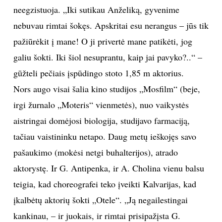
neegzistuoja. „Iki sutikau Anželiką, gyvenime
nebuvau rimtai šokęs. Apskritai esu nerangus – jūs tik
pažiūrėkit į mane! O ji privertė mane patikėti, jog
galiu šokti. Iki šiol nesuprantu, kaip jai pavyko?..“ –
gūžteli pečiais įspūdingo stoto 1,85 m aktorius.
Nors augo visai šalia kino studijos „Mosfilm“ (beje,
irgi žurnalo „Moteris“ vienmetės), nuo vaikystės
aistringai domėjosi biologija, studijavo farmaciją,
tačiau vaistininku netapo. Daug metų ieškojęs savo
pašaukimo (mokėsi netgi buhalterijos), atrado
aktorystę. Ir G. Antipenka, ir A. Cholina vienu balsu
teigia, kad choreografei teko įveikti Kalvarijas, kad
įkalbėtų aktorių šokti „Otele“. „Ją negailestingai
kankinau, – ir juokais, ir rimtai prisipažįsta G.