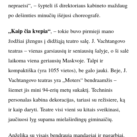
nepraeisi“, – šypteli iš direktoriaus kabineto maždaug
po dešimties minučių išėjusi choreografė.
„Kaip čia kvepia“
, – tokie buvo pirmieji mano
žodžiai įžengus į didžiąją teatro salę. J. Vachtangovo
teatras – vienas garsiausių ir seniausių šalyje, o ši salė
laikoma viena geriausių Maskvoje. Talpi ir
kompaktiška (yra 1055 vietos), be galo jauki. Beje, J.
Vachtangovo teatras yra „Moters“ bendraamžis –
šiemet jis mini 94-erių metų sukaktį. Techninis
personalas kabina dekoracijas, tariasi su režisiere, ką
ir kaip daryti. Teatre visi vieni su kitais sveikinasi,
jaučiuosi lyg supama mielaširdingų giminaičių.
Anželika su visais bendrauja mandagiai ir pagarbiai.