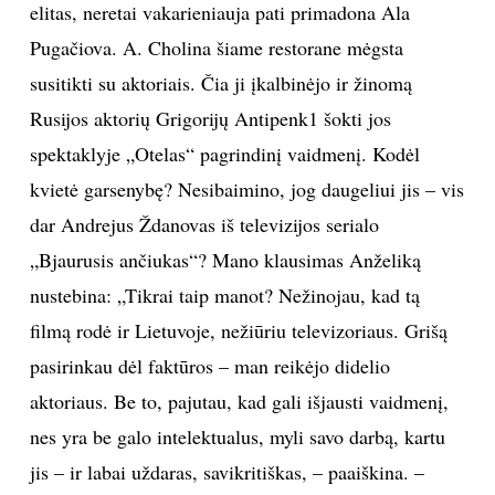
elitas, neretai vakarieniauja pati primadona Ala
Pugačiova. A. Cholina šiame restorane mėgsta
susitikti su aktoriais. Čia ji įkalbinėjo ir žinomą
Rusijos aktorių Grigorijų Antipenk1 šokti jos
spektaklyje „Otelas“ pagrindinį vaidmenį. Kodėl
kvietė garsenybę? Nesibaimino, jog daugeliui jis – vis
dar Andrejus Ždanovas iš televizijos serialo
„Bjaurusis ančiukas“? Mano klausimas Anželiką
nustebina: „Tikrai taip manot? Nežinojau, kad tą
filmą rodė ir Lietuvoje, nežiūriu televizoriaus. Grišą
pasirinkau dėl faktūros – man reikėjo didelio
aktoriaus. Be to, pajutau, kad gali išjausti vaidmenį,
nes yra be galo intelektualus, myli savo darbą, kartu
jis – ir labai uždaras, savikritiškas, – paaiškina. –