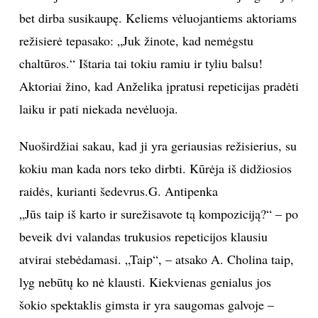
bet dirba susikaupę. Keliems vėluojantiems aktoriams
režisierė tepasako: „Juk žinote, kad nemėgstu
chaltūros.“ Ištaria tai tokiu ramiu ir tyliu balsu!
Aktoriai žino, kad Anželika įpratusi repeticijas pradėti
laiku ir pati niekada nevėluoja.
Nuoširdžiai sakau, kad ji yra geriausias režisierius, su
kokiu man kada nors teko dirbti. Kūrėja iš didžiosios
raidės, kurianti šedevrus.G. Antipenka
„Jūs taip iš karto ir surežisavote tą kompoziciją?“ – po
beveik dvi valandas trukusios repeticijos klausiu
atvirai stebėdamasi. „Taip“, – atsako A. Cholina taip,
lyg nebūtų ko nė klausti. Kiekvienas genialus jos
šokio spektaklis gimsta ir yra saugomas galvoje –