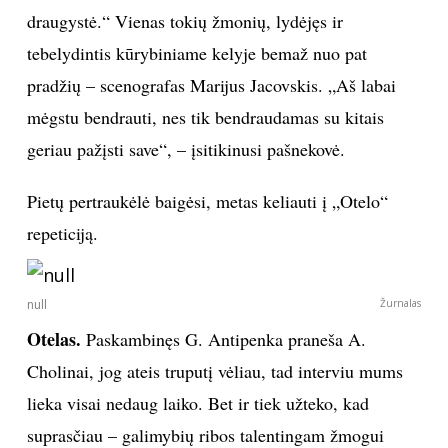
draugystė.“ Vienas tokių žmonių, lydėjęs ir
tebelydintis kūrybiniame kelyje bemaž nuo pat
pradžių – scenografas Marijus Jacovskis. „Aš labai
mėgstu bendrauti, nes tik bendraudamas su kitais
geriau pažįsti save“, – įsitikinusi pašnekovė.
Pietų pertraukėlė baigėsi, metas keliauti į „Otelo“
repeticiją.
null
Žurnalas
Otelas.
Paskambinęs G. Antipenka praneša A.
Cholinai, jog ateis truputį vėliau, tad interviu mums
lieka visai nedaug laiko. Bet ir tiek užteko, kad
suprasčiau – galimybių ribos talentingam žmogui