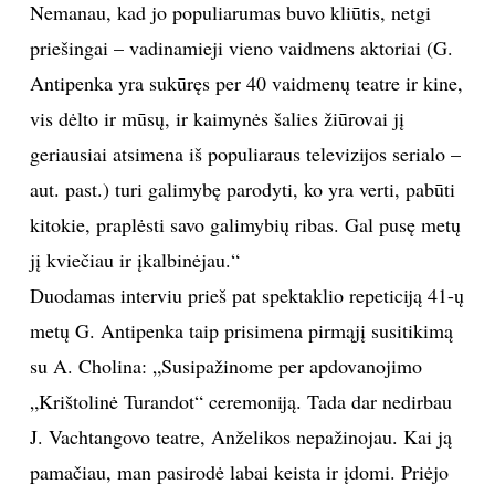
Nemanau, kad jo populiarumas buvo kliūtis, netgi
priešingai – vadinamieji vieno vaidmens aktoriai (G.
Antipenka yra sukūręs per 40 vaidmenų teatre ir kine,
vis dėlto ir mūsų, ir kaimynės šalies žiūrovai jį
geriausiai atsimena iš populiaraus televizijos serialo –
aut. past.) turi galimybę parodyti, ko yra verti, pabūti
kitokie, praplėsti savo galimybių ribas. Gal pusę metų
jį kviečiau ir įkalbinėjau.“
Duodamas interviu prieš pat spektaklio repeticiją 41-ų
metų G. Antipenka taip prisimena pirmąjį susitikimą
su A. Cholina: „Susipažinome per apdovanojimo
„Krištolinė Turandot“ ceremoniją. Tada dar nedirbau
J. Vachtangovo teatre, Anželikos nepažinojau. Kai ją
pamačiau, man pasirodė labai keista ir įdomi. Priėjo