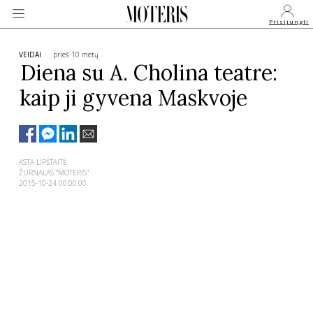
Prisijungti
VEIDAI
prieš 10 metų
Diena su A. Cholina teatre:
kaip ji gyvena Maskvoje
VEIDAI
MONARCHIJA
ASTA LIPŠTAITĖ
ŽURNALAS "MOTERIS"
MADA
2015-10-24 00:00:00
GROŽIS
SVEIKATA
APIE MANE