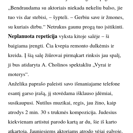
„Bendraudama su aktoriais niekada nekeliu balso, jie
tuo vis dar stebisi, – šypteli. – Gerbiu save ir žmones,
su kuriais dirbu.“ Netrukus gaunu progą tuo įsitikinti.
Neplanuota repeticija
vyksta kitoje salėje – ši
baigiama įrengti. Čia kvepia remonto dulkėmis ir
kreida. Į šią salę žiūrovai pirmąkart rinksis jau spalį,
ji bus atidaryta A. Cholinos spektakliu „Vyrai ir
moterys“.
Anželika paprašo paleisti savo išmaniajame telefone
esantį garso įrašą, jį stovėdama išklauso įdėmiai,
susikaupusi. Nutilus muzikai, regis, jau žino, kaip
atrodys 2 min. 30 s trukmės kompozicija. Judesius
kiekvienam artistui parodo kartą ar du, šie iš karto
atkartoja. Jauniesiems aktoriams atrodo vėjai galvoje,