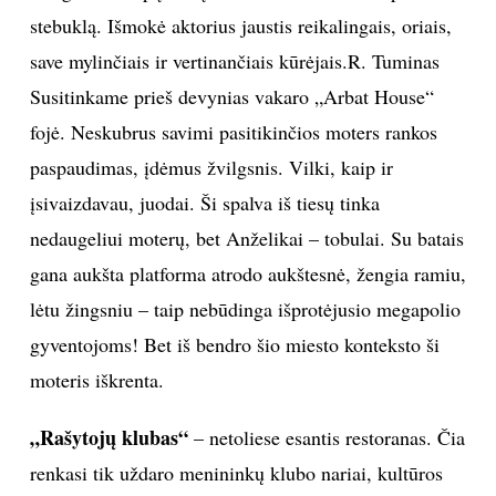
stebuklą. Išmokė aktorius jaustis reikalingais, oriais,
save mylinčiais ir vertinančiais kūrėjais.R. Tuminas
Susitinkame prieš devynias vakaro „Arbat House“
fojė. Neskubrus savimi pasitikinčios moters rankos
paspaudimas, įdėmus žvilgsnis. Vilki, kaip ir
įsivaizdavau, juodai. Ši spalva iš tiesų tinka
nedaugeliui moterų, bet Anželikai – tobulai. Su batais
gana aukšta platforma atrodo aukštesnė, žengia ramiu,
lėtu žingsniu – taip nebūdinga išprotėjusio megapolio
gyventojoms! Bet iš bendro šio miesto konteksto ši
moteris iškrenta.
„Rašytojų klubas“
– netoliese esantis restoranas. Čia
renkasi tik uždaro menininkų klubo nariai, kultūros