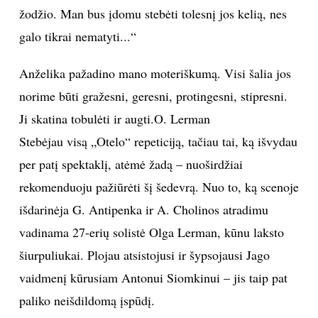
žodžio. Man bus įdomu stebėti tolesnį jos kelią, nes
galo tikrai nematyti...“
Anželika pažadino mano moteriškumą. Visi šalia jos
norime būti gražesni, geresni, protingesni, stipresni.
Ji skatina tobulėti ir augti.O. Lerman
Stebėjau visą „Otelo“ repeticiją, tačiau tai, ką išvydau
per patį spektaklį, atėmė žadą – nuoširdžiai
rekomenduoju pažiūrėti šį šedevrą. Nuo to, ką scenoje
išdarinėja G. Antipenka ir A. Cholinos atradimu
vadinama 27-erių solistė Olga Lerman, kūnu laksto
šiurpuliukai. Plojau atsistojusi ir šypsojausi Jago
vaidmenį kūrusiam Antonui Siomkinui – jis taip pat
paliko neišdildomą įspūdį.