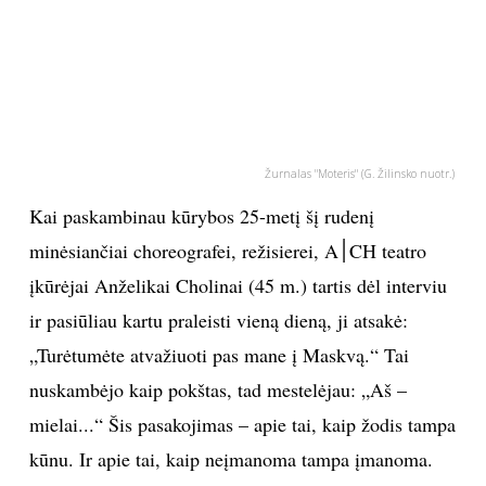
PSICHOLOGIJA
HOROSKOPAI
ASTROLOGIJA
Žurnalas "Moteris" (G. Žilinsko nuotr.)
Kai paskambinau kūrybos 25-metį šį rudenį
POLITIKA
minėsiančiai choreografei, režisierei, A׀CH teatro
KULTŪRA
įkūrėjai Anželikai Cholinai (45 m.) tartis dėl interviu
ir pasiūliau kartu praleisti vieną dieną, ji atsakė:
LAISVALAIKIS
„Turėtumėte atvažiuoti pas mane į Maskvą.“ Tai
nuskambėjo kaip pokštas, tad mestelėjau: „Aš –
KINAS
mielai...“ Šis pasakojimas – apie tai, kaip žodis tampa
kūnu. Ir apie tai, kaip neįmanoma tampa įmanoma.
MUZIKA