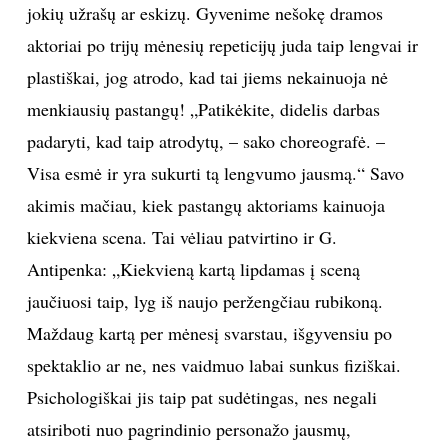
jokių užrašų ar eskizų. Gyvenime nešokę dramos
aktoriai po trijų mėnesių repeticijų juda taip lengvai ir
plastiškai, jog atrodo, kad tai jiems nekainuoja nė
menkiausių pastangų! „Patikėkite, didelis darbas
padaryti, kad taip atrodytų, – sako choreografė. –
Visa esmė ir yra sukurti tą lengvumo jausmą.“ Savo
akimis mačiau, kiek pastangų aktoriams kainuoja
kiekviena scena. Tai vėliau patvirtino ir G.
Antipenka: „Kiekvieną kartą lipdamas į sceną
jaučiuosi taip, lyg iš naujo peržengčiau rubikoną.
Maždaug kartą per mėnesį svarstau, išgyvensiu po
spektaklio ar ne, nes vaidmuo labai sunkus fiziškai.
Psichologiškai jis taip pat sudėtingas, nes negali
atsiriboti nuo pagrindinio personažo jausmų,