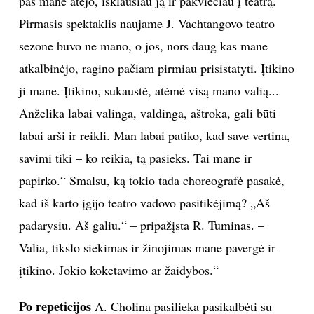
pas mane atėjo, išklausiau ją ir pakviečiau į teatrą.
Pirmasis spektaklis naujame J. Vachtangovo teatro
sezone buvo ne mano, o jos, nors daug kas mane
atkalbinėjo, ragino pačiam pirmiau prisistatyti. Įtikino
ji mane. Įtikino, sukaustė, atėmė visą mano valią...
Anželika labai valinga, valdinga, aštroka, gali būti
labai arši ir reikli. Man labai patiko, kad save vertina,
savimi tiki – ko reikia, tą pasieks. Tai mane ir
papirko.“ Smalsu, ką tokio tada choreografė pasakė,
kad iš karto įgijo teatro vadovo pasitikėjimą? „Aš
padarysiu. Aš galiu.“ – pripažįsta R. Tuminas. –
Valia, tikslo siekimas ir žinojimas mane pavergė ir
įtikino. Jokio koketavimo ar žaidybos.“
Po repeticijos
A. Cholina pasilieka pasikalbėti su