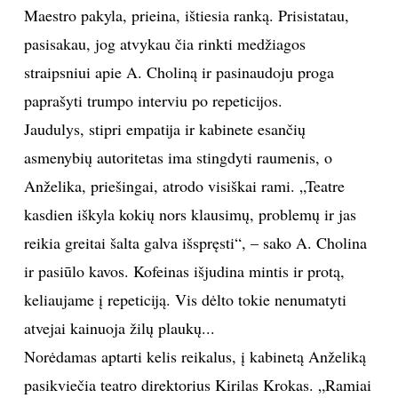
Maestro pakyla, prieina, ištiesia ranką. Prisistatau,
pasisakau, jog atvykau čia rinkti medžiagos
straipsniui apie A. Choliną ir pasinaudoju proga
paprašyti trumpo interviu po repeticijos.
Jaudulys, stipri empatija ir kabinete esančių
asmenybių autoritetas ima stingdyti raumenis, o
Anželika, priešingai, atrodo visiškai rami. „Teatre
kasdien iškyla kokių nors klausimų, problemų ir jas
reikia greitai šalta galva išspręsti“, – sako A. Cholina
ir pasiūlo kavos. Kofeinas išjudina mintis ir protą,
keliaujame į repeticiją. Vis dėlto tokie nenumatyti
atvejai kainuoja žilų plaukų...
Norėdamas aptarti kelis reikalus, į kabinetą Anželiką
pasikviečia teatro direktorius Kirilas Krokas. „Ramiai