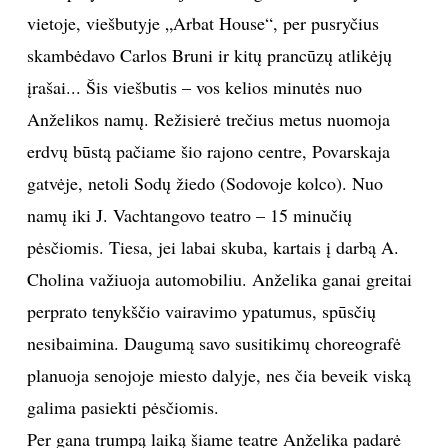
vietoje, viešbutyje „Arbat House“, per pusryčius
skambėdavo Carlos Bruni ir kitų prancūzų atlikėjų
įrašai... Šis viešbutis – vos kelios minutės nuo
Anželikos namų. Režisierė trečius metus nuomoja
erdvų būstą pačiame šio rajono centre, Povarskaja
gatvėje, netoli Sodų žiedo (Sodovoje kolco). Nuo
namų iki J. Vachtangovo teatro – 15 minučių
pėsčiomis. Tiesa, jei labai skuba, kartais į darbą A.
Cholina važiuoja automobiliu. Anželika ganai greitai
perprato tenykščio vairavimo ypatumus, spūsčių
nesibaimina. Daugumą savo susitikimų choreografė
planuoja senojoje miesto dalyje, nes čia beveik viską
galima pasiekti pėsčiomis.
Per gana trumpą laiką šiame teatre Anželika padarė