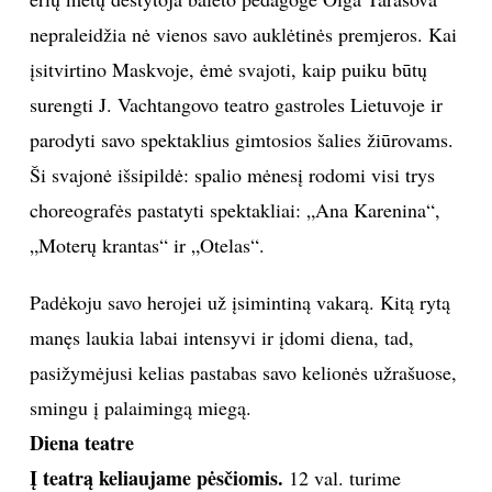
nepraleidžia nė vienos savo auklėtinės premjeros. Kai
įsitvirtino Maskvoje, ėmė svajoti, kaip puiku būtų
surengti J. Vachtangovo teatro gastroles Lietuvoje ir
parodyti savo spektaklius gimtosios šalies žiūrovams.
Ši svajonė išsipildė: spalio mėnesį rodomi visi trys
choreografės pastatyti spektakliai: „Ana Karenina“,
„Moterų krantas“ ir „Otelas“.
Padėkoju savo herojei už įsimintiną vakarą. Kitą rytą
manęs laukia labai intensyvi ir įdomi diena, tad,
pasižymėjusi kelias pastabas savo kelionės užrašuose,
smingu į palaimingą miegą.
Diena teatre
Į teatrą keliaujame pėsčiomis.
12 val. turime