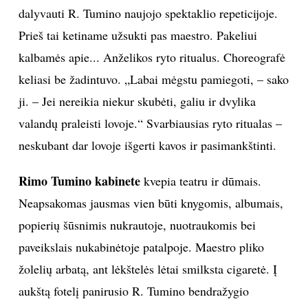
dalyvauti R. Tumino naujojo spektaklio repeticijoje.
Prieš tai ketiname užsukti pas maestro. Pakeliui
kalbamės apie... Anželikos ryto ritualus. Choreografė
keliasi be žadintuvo. „Labai mėgstu pamiegoti, – sako
ji. – Jei nereikia niekur skubėti, galiu ir dvylika
valandų praleisti lovoje.“ Svarbiausias ryto ritualas –
neskubant dar lovoje išgerti kavos ir pasimankštinti.
Rimo Tumino kabinete
kvepia teatru ir dūmais.
Neapsakomas jausmas vien būti knygomis, albumais,
popierių šūsnimis nukrautoje, nuotraukomis bei
paveikslais nukabinėtoje patalpoje. Maestro pliko
žolelių arbatą, ant lėkštelės lėtai smilksta cigaretė. Į
aukštą fotelį panirusio R. Tumino bendražygio