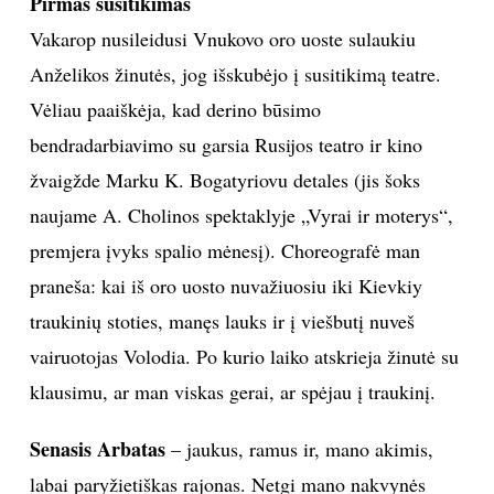
Pirmas susitikimas
Vakarop nusileidusi Vnukovo oro uoste sulaukiu
Sekite mus:
Anželikos žinutės, jog išskubėjo į susitikimą teatre.
Vėliau paaiškėja, kad derino būsimo
bendradarbiavimo su garsia Rusijos teatro ir kino
PRENUMERUOK
žvaigžde Marku K. Bogatyriovu detales (jis šoks
naujame A. Cholinos spektaklyje „Vyrai ir moterys“,
premjera įvyks spalio mėnesį). Choreografė man
NAUJIENLAIŠKĮ
praneša: kai iš oro uosto nuvažiuosiu iki Kievkiy
traukinių stoties, manęs lauks ir į viešbutį nuveš
vairuotojas Volodia. Po kurio laiko atskrieja žinutė su
Prenumeruodami portalą,
klausimu, ar man viskas gerai, ar spėjau į traukinį.
Jūs sutinkate su
taisyklėmis
Senasis Arbatas
– jaukus, ramus ir, mano akimis,
labai paryžietiškas rajonas. Netgi mano nakvynės