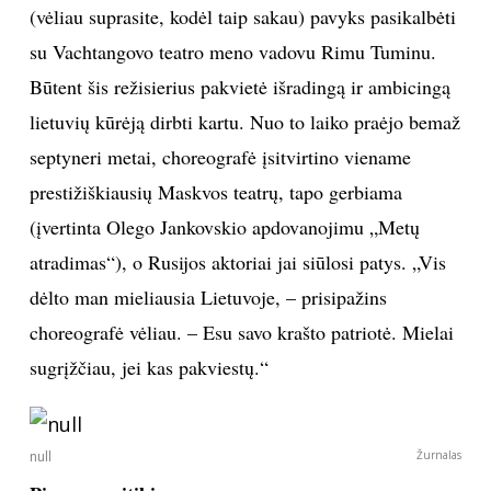
(vėliau suprasite, kodėl taip sakau) pavyks pasikalbėti
INTERJERAS
su Vachtangovo teatro meno vadovu Rimu Tuminu.
Būtent šis režisierius pakvietė išradingą ir ambicingą
NAMAI
lietuvių kūrėją dirbti kartu. Nuo to laiko praėjo bemaž
septyneri metai, choreografė įsitvirtino viename
VIRTUVĖ
prestižiškiausių Maskvos teatrų, tapo gerbiama
RECEPTAI
(įvertinta Olego Jankovskio apdovanojimu „Metų
atradimas“), o Rusijos aktoriai jai siūlosi patys. „Vis
VAIKAI
dėlto man mieliausia Lietuvoje, – prisipažins
choreografė vėliau. – Esu savo krašto patriotė. Mielai
NELAIMĖS
sugrįžčiau, jei kas pakviestų.“
KONTAKTAI
null
Žurnalas
PRIVATUMO POLITIKA