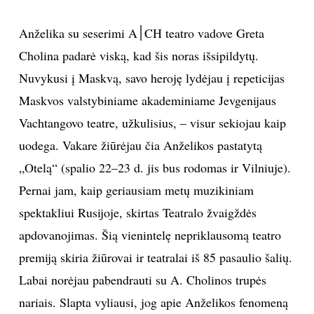
TEATRAS
Anželika su seserimi A׀CH teatro vadove Greta
Cholina padarė viską, kad šis noras išsipildytų.
SPORTAS
Nuvykusi į Maskvą, savo heroję lydėjau į repeticijas
Maskvos valstybiniame akademiniame Jevgenijaus
FOTOGRAFIJA
Vachtangovo teatre, užkulisius, – visur sekiojau kaip
MENAS
uodega. Vakare žiūrėjau čia Anželikos pastatytą
„Otelą“ (spalio 22–23 d. jis bus rodomas ir Vilniuje).
ORAI
Pernai jam, kaip geriausiam metų muzikiniam
spektakliui Rusijoje, skirtas Teatralo žvaigždės
ĮDOMYBĖS
apdovanojimas. Šią vienintelę nepriklausomą teatro
premiją skiria žiūrovai ir teatralai iš 85 pasaulio šalių.
ISTORIJA
Labai norėjau pabendrauti su A. Cholinos trupės
KNYGOS
nariais. Slapta vyliausi, jog apie Anželikos fenomeną