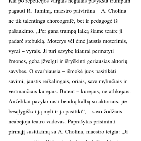
Kai po repeticijos vargais negalais pavyksta trumpam
pagauti R. Tuminą, maestro patvirtina – A. Cholina
ne tik talentinga choreografė, bet ir pedagogė iš
pašaukimo. „Per gana trumpą laiką šiame teatre ji
padarė stebuklą. Moterys vėl ėmė jaustis moterimis,
vyrai – vyrais. Ji turi savybę kiaurai permatyti
žmones, geba įžvelgti ir išryškinti geriausias aktorių
savybes. O svarbiausia – išmokė juos pasitikėti
savimi, jaustis reikalingais, oriais, save mylinčiais ir
vertinančiais kūrėjais. Būtent – kūrėjais, ne atlikėjais.
Anželikai pavyko rasti bendrą kalbą su aktoriais, jie
besąlygiškai ją myli ir ja pasitiki“, – savo žodžiais
neabejoja teatro vadovas. Paprašytas prisiminti
pirmąjį susitikimą su A. Cholina, maestro teigia: „Ji