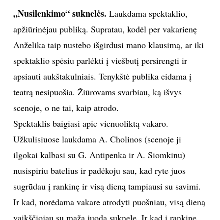
„Nusilenkimo“ suknelės.
Laukdama spektaklio,
apžiūrinėjau publiką. Supratau, kodėl per vakarienę
Anželika taip nustebo išgirdusi mano klausimą, ar iki
spektaklio spėsiu parlėkti į viešbutį persirengti ir
apsiauti aukštakulniais. Tenykštė publika eidama į
teatrą nesipuošia. Žiūrovams svarbiau, ką išvys
scenoje, o ne tai, kaip atrodo.
Spektaklis baigiasi apie vienuoliktą vakaro.
Užkulisiuose laukdama A. Cholinos (scenoje ji
ilgokai kalbasi su G. Antipenka ir A. Siomkinu)
nusispiriu batelius ir padėkoju sau, kad ryte juos
sugrūdau į rankinę ir visą dieną tampiausi su savimi.
Ir kad, norėdama vakare atrodyti puošniau, visą dieną
vaikščiojau su maža juoda suknele. Ir kad į rankinę