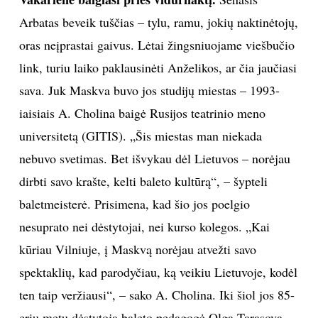
Arbatas beveik tuščias – tylu, ramu, jokių naktinėtojų,
oras neįprastai gaivus. Lėtai žingsniuojame viešbučio
link, turiu laiko paklausinėti Anželikos, ar čia jaučiasi
sava. Juk Maskva buvo jos studijų miestas – 1993-
iaisiais A. Cholina baigė Rusijos teatrinio meno
universitetą (GITIS). „Šis miestas man niekada
nebuvo svetimas. Bet išvykau dėl Lietuvos – norėjau
dirbti savo krašte, kelti baleto kultūrą“, – šypteli
baletmeisterė. Prisimena, kad šio jos poelgio
nesuprato nei dėstytojai, nei kurso kolegos. „Kai
kūriau Vilniuje, į Maskvą norėjau atvežti savo
spektaklių, kad parodyčiau, ką veikiu Lietuvoje, kodėl
ten taip veržiausi“, – sako A. Cholina. Iki šiol jos 85-
erių metų dėstytoja baleto pedagogė Olga Tarasova