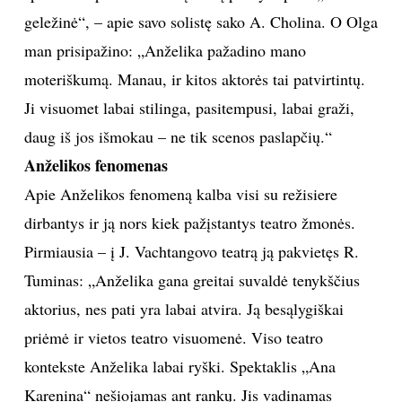
geležinė“, – apie savo solistę sako A. Cholina. O Olga
man prisipažino: „Anželika pažadino mano
moteriškumą. Manau, ir kitos aktorės tai patvirtintų.
Ji visuomet labai stilinga, pasitempusi, labai graži,
daug iš jos išmokau – ne tik scenos paslapčių.“
Anželikos fenomenas
Apie Anželikos fenomeną kalba visi su režisiere
dirbantys ir ją nors kiek pažįstantys teatro žmonės.
Pirmiausia – į J. Vachtangovo teatrą ją pakvietęs R.
Tuminas: „Anželika gana greitai suvaldė tenykščius
aktorius, nes pati yra labai atvira. Ją besąlygiškai
priėmė ir vietos teatro visuomenė. Viso teatro
kontekste Anželika labai ryški. Spektaklis „Ana
Karenina“ nešiojamas ant rankų. Jis vadinamas