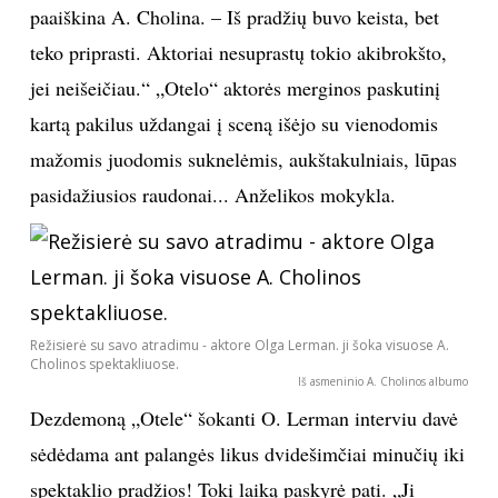
paaiškina A. Cholina. – Iš pradžių buvo keista, bet
teko priprasti. Aktoriai nesuprastų tokio akibrokšto,
jei neišeičiau.“ „Otelo“ aktorės merginos paskutinį
kartą pakilus uždangai į sceną išėjo su vienodomis
mažomis juodomis suknelėmis, aukštakulniais, lūpas
pasidažiusios raudonai... Anželikos mokykla.
Režisierė su savo atradimu - aktore Olga Lerman. ji šoka visuose A.
Cholinos spektakliuose.
Iš asmeninio A. Cholinos albumo
Dezdemoną „Otele“ šokanti O. Lerman interviu davė
sėdėdama ant palangės likus dvidešimčiai minučių iki
spektaklio pradžios! Tokį laiką paskyrė pati. „Ji