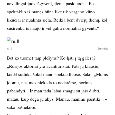
nevalingai juos išgyveni, jiems pasiduodi... Po
spektaklio iš manęs būna likę tik vargano kūno
likučiai ir nualinta siela. Reikia bent dviejų dienų, kol
susirenku iš naujo ir vėl galiu normaliai gyventi.“
null
Žurnalas
Bet ko tuomet taip plėšytis? Ko lįsti į tą galerą?
„Rusijos aktoriai yra avantiūristai. Pati jų klausiu,
kodėl sutinka šokti mano spektakliuose. Sako: „Mums
įdomu, nes mes niekada to nedarėme, norime
pabandyti.“ Ir man tada labai smagu su jais dirbti,
matau, kaip dega jų akys. Manau, manimi pasitiki“, –
sako pašnekovė.