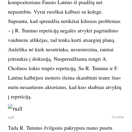
kompozitoriaus Fausto Latėno iš pradžių net
nepastebiu. Vyrai rusiškai kalbasi su kolege.
Suprantu, kad sprendžia netikėtai kilusias problemas
– į R. Tumino repeticiją negalės atvykti pagrindinio
vaidmens atlikėjas, tad tenka kurti atsarginį planą.
Anželika nė kiek nesutrinka, nesusierzina, ramiai
įsitraukia į diskusiją. Nusprendžiama rengti A.
Cholinos šokio trupės repeticiją. Su R. Tuminu ir F.
Latėnu kalbėjusi moteris išeina skambinti teatre šiuo
metu nesantiems aktoriams, kad kuo skubiau atvyktų
į repeticiją.
null
Žurnalas
Tada R. Tumino žvilgsnis pakrypsta mano pusėn.