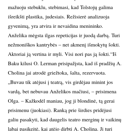
mažuoju stebuklu, stebimasi, kad Tolstojų galima
išreikšti plastika, judesiais. Režisierė analizuoja
gyvenimą, yra atvira ir nevaidina menininko.
Anželika mėgsta ilgas repeticijas ir juodą darbą. Turi
nežmoniškos kantrybės – net akmenį išmokytų šokti.
Aktoriai ją vertina ir myli. Visi nori pas ją šokti.“Iš
Baku kilusi O. Lerman prisipažįsta, kad iš pradžių A.
Cholina jai atrodė griežtoka, šalta, rezervuota.
„Buvau tik atėjusi į teatrą, vis girdėjau minint jos
vardą, bet nebuvau Anželikos mačiusi, – prisimena
Olga. – Kažkodėl maniau, jog ji blondinė, tą gerai
prisimenu (juokiasi). Ranką prie širdies pridėjusi
galiu pasakyti, kad daugelis teatro merginų ir vaikinų
labai pasikeitė, kai atėjo dirbti A. Cholina. Ji turi