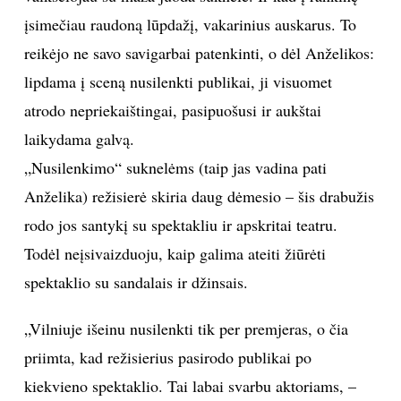
įsimečiau raudoną lūpdažį, vakarinius auskarus. To
reikėjo ne savo savigarbai patenkinti, o dėl Anželikos:
lipdama į sceną nusilenkti publikai, ji visuomet
atrodo nepriekaištingai, pasipuošusi ir aukštai
laikydama galvą.
„Nusilenkimo“ suknelėms (taip jas vadina pati
Anželika) režisierė skiria daug dėmesio – šis drabužis
rodo jos santykį su spektakliu ir apskritai teatru.
Todėl neįsivaizduoju, kaip galima ateiti žiūrėti
spektaklio su sandalais ir džinsais.
„Vilniuje išeinu nusilenkti tik per premjeras, o čia
priimta, kad režisierius pasirodo publikai po
kiekvieno spektaklio. Tai labai svarbu aktoriams, –