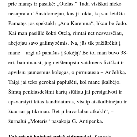
prie manęs ir pasakė: „Otelas.“ Tada visiškai nieko
nesupratau! Susidomėjau, kas ji tokia, ką sau leidžia.
Pamatęs jos spektaklį „Ana Karenina“, likau be žado.
Kai man pasiūlė šokti Otelą, rimtai net nesvarsčiau,
abejojau savo galimybėmis. Na, jūs tik pažiūrėkit į
mane – argi aš panašus į šokėją? Be to, man buvo 38-
eri, baiminausi, jog neištempsiu vaidmens fiziškai ir
apvilsiu jaunesnius kolegas, o pirmiausia – Anželiką.
Taigi jai teko gerokai paplušėti, kol mane įkalbėjo.
Šimtą penkiasdešimt kartų siūliau jai persigalvoti ir
apsvarstyti kitas kandidatūras, visaip atsikalbinėjau ir
žiauriai ją tikrinau. Bet ji buvo labai atkakli“, –
žurnalui „Moteris“ pasakoja G. Antipenka.
Vakarienė baigiasi prieš vidurnaktį.
Senasis