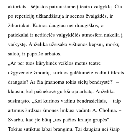
aktoriais. Išėjusios patraukiame į teatro valgyklą. Čia
po repeticijų užkandžiauja ir scenos žvaigždės, ir
žiburiukai. Kainos daugiau nei draugiškos, o
patiekalai ir nedidelės valgyklėlės atmosfera nukelia į
vaikystę. Anželika užsisako vištienos kepsnį, morkų
salotų ir paprašo arbatos.
„Ar per tuos kūrybinės veiklos metus teatre
užgyvenote žmonių, kuriuos galėtumėte vadinti tikrais
draugais? Ar čia įmanoma tokia sielų bendrystė?“ –
klausiu, kol pašnekovė gurkšnoja arbatą. Anželika
susimąsto. „Kai kuriuos vadinu bendrasieliais, – taip
artimus širdžiai žmones linkusi vadinti A. Cholina. –
Svarbu, kad jie būtų „tos pačios kraujo grupės“.
Tokius sutiktus labai branginu. Tai daugiau nei šiaip