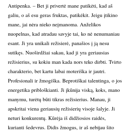
Antipenka. – Bet ji privertė mane patikėti, kad aš
galiu, o aš esu geras fruktas, patikėkit. Jeigu įtikino
mane, jai nėra nieko neįmanoma. Anželikos
nuopelnas, kad atradau savyje tai, ko nė nenumaniau
esant. Ji yra unikali režisierė, panašios į ją nesu
sutikęs. Nuoširdžiai sakau, kad ji yra geriausias
režisierius, su kokiu man kada nors teko dirbti. Tvirto
charakterio, bet kartu labai moteriška ir jautri.
Profesionali ir žmogiška. Beprotiškai talentinga, o jos
energetika pribloškianti. Ji įkūnija viską, koks, mano
manymu, turėtų būti tikras režisierius. Manau, ji
apskritai viena geriausių režisierių visoje šalyje. Ji
neturi konkurentų. Kūrėja iš didžiosios raidės,
kurianti šedevrus. Didis žmogus, ir aš nebijau šito