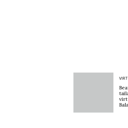
VIR
Bea
tai
vir
Bal
tail
rec