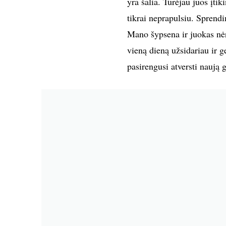
yra šalia. Turėjau juos įtik
tikrai neprapulsiu. Sprendi
Mano šypsena ir juokas nėra
vieną dieną užsidariau ir 
pasirengusi atversti naują