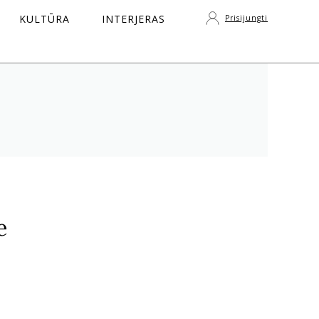
KULTŪRA
INTERJERAS
Prisijungti
S
e