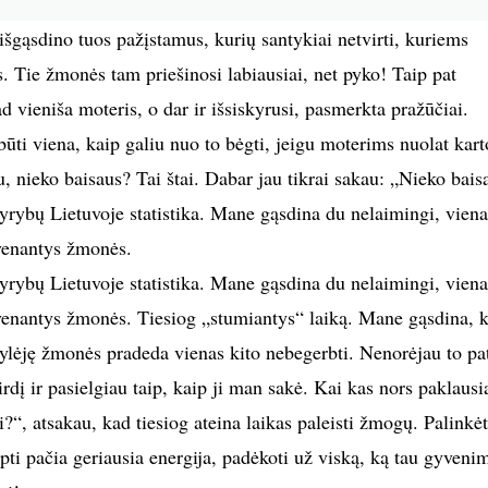
šgąsdino tuos pažįstamus, kurių santykiai netvirti, kuriems
s. Tie žmonės tam priešinosi labiausiai, net pyko! Taip pat
ad vieniša moteris, o dar ir išsiskyrusi, pasmerkta pražūčiai.
 būti viena, kaip galiu nuo to bėgti, jeigu moterims nuolat kart
, nieko baisaus? Tai štai. Dabar jau tikrai sakau: „Nieko bais
rybų Lietuvoje statistika. Mane gąsdina du nelaimingi, viena
venantys žmonės.
rybų Lietuvoje statistika. Mane gąsdina du nelaimingi, viena
venantys žmonės. Tiesiog „stumiantys“ laiką. Mane gąsdina, k
ylėję žmonės pradeda vienas kito nebegerbti. Nenorėjau to pati
irdį ir pasielgiau taip, kaip ji man sakė. Kai kas nors paklausi
?“, atsakau, kad tiesiog ateina laikas paleisti žmogų. Palinkėt
pti pačia geriausia energija, padėkoti už viską, ką tau gyveni