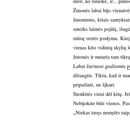
davė, ko išmokė, ir... paleis
Žmonės labai bijo vienatvės
žmonėmis, kitais santykiais.
suteiks laimės pojūtį, išu
mūsų vertės įrodymu. Kurį l
vienas kito vidinių skylių 
žmonės ir nutaria tam tikrą,
Labai žaviuosi gražiomis
p
džiaugtis. Tikiu, kad ir m
pripažinti, ne šįkart.
Stenkitės vieni dėl kitų. J
Nebijokite būti vienos. Pas
„Niekas tavęs nemylės taip,