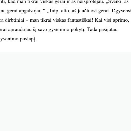
inti, kad man tikrai viskas gerai ir aš neišprotėjau. „Sveiki, aš
mą gerai apgalvojau.“ „Taip, alio, aš jaučiuosi gerai. Išgyvens
 dirbtiniai – man tikrai viskas fantastiškai! Kai visi aprimo,
gerai apraudojau šį savo gyvenimo pokytį. Tada pasijutau
 gyvenimo puslapį.