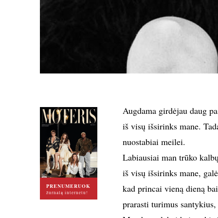
Augdama girdėjau daug pa
iš visų išsirinks mane. Tad
nuostabiai meilei.
Labiausiai man trūko kalbų a
iš visų išsirinks mane, ga
PRENUMERUOK
kad princai vieną dieną bai
žurnalą internetu!
prarasti turimus santykius, 