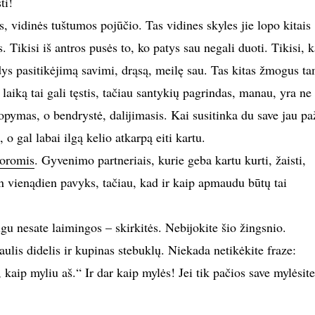
ti!
, vidinės tuštumos pojūčio. Tas vidines skyles jie lopo kitais
 Tikisi iš antros pusės to, ko patys sau negali duoti. Tikisi, k
gdys pasitikėjimą savimi, drąsą, meilę sau. Tas kitas žmogus t
aiką tai gali tęstis, tačiau santykių pagrindas, manau, yra ne
lopymas, o bendrystė, dalijimasis. Kai susitinka du save jau pa
 o gal labai ilgą kelio atkarpą eiti kartu.
oromis
. Gyvenimo partneriais, kurie geba kartu kurti, žaisti,
an vienądien pavyks, tačiau, kad ir kaip apmaudu būtų tai
eigu nesate laimingos – skirkitės. Nebijokite šio žingsnio.
aulis didelis ir kupinas stebuklų. Niekada netikėkite fraze:
 kaip myliu aš.“ Ir dar kaip mylės! Jei tik pačios save mylėsite