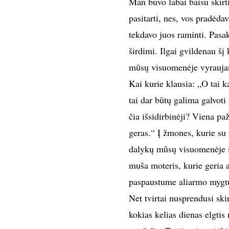
Man buvo labai baisu skirt
pasitarti, nes, vos pradėdav
tekdavo juos raminti. Pasak
širdimi. Ilgai gvildenau šį 
mūsų visuomenėje vyraujan
Kai kurie klausia: „O tai k
tai dar būtų galima galvoti
čia išsidirbinėji? Viena pa
geras.“ Į žmones, kurie su
dalykų mūsų visuomenėje iš
muša moteris, kurie geria a
paspaustume aliarmo mygtu
Net tvirtai nusprendusi skir
kokias kelias dienas elgtis 