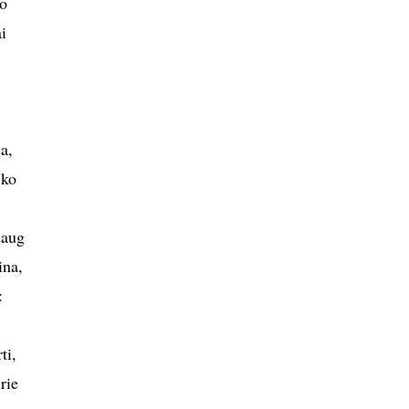
uo
i
a,
 ko
daug
ina,
:
ti,
rie