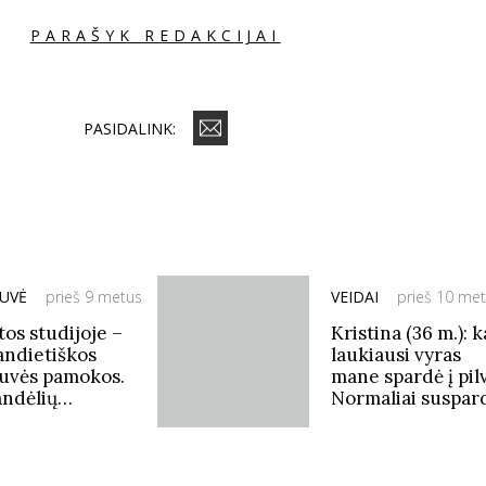
PARAŠYK REDAKCIJAI
PASIDALINK:
TUVĖ
prieš 9 metus
VEIDAI
prieš 10 me
tos studijoje –
Kristina (36 m.): k
landietiškos
laukiausi vyras
tuvės pamokos.
mane spardė į pil
andėlių
Normaliai suspar
andietiškai
eptas