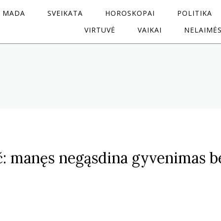
MADA
SVEIKATA
HOROSKOPAI
POLITIKA
VIRTUVĖ
VAIKAI
NELAIMĖ
č: manęs negąsdina gyvenimas b