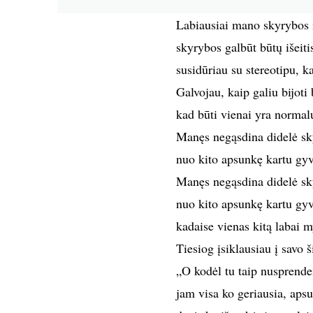
Labiausiai mano skyrybos i
skyrybos galbūt būtų išeiti
susidūriau su stereotipu, k
Galvojau, kaip galiu bijoti
kad būti vienai yra normalu
Manęs negąsdina didelė sky
nuo kito apsunkę kartu gy
Manęs negąsdina didelė sky
nuo kito apsunkę kartu gy
kadaise vienas kitą labai m
Tiesiog įsiklausiau į savo š
„O kodėl tu taip nusprendei
jam visa ko geriausia, apsu