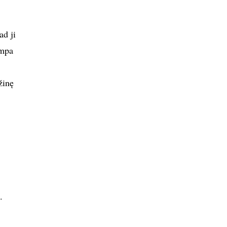
ad ji
ampa
žinę
.