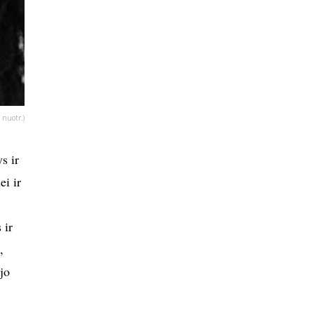
 nuotr.)
s ir
ei ir
 ir
,
jo