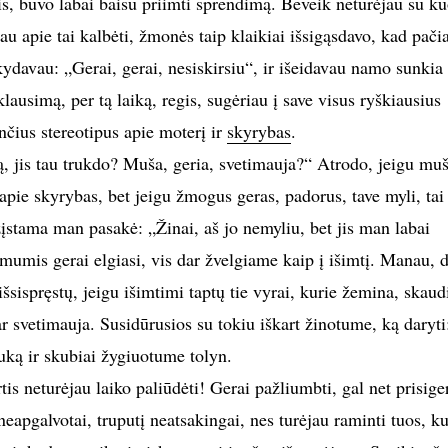
is, buvo labai baisu priimti sprendimą. Beveik neturėjau su k
au apie tai kalbėti, žmonės taip klaikiai išsigąsdavo, kad pačia
ydavau: „Gerai, gerai, nesiskirsiu“, ir išeidavau namo sunkia
klausimą, per tą laiką, regis, sugėriau į save visus ryškiausius
čius stereotipus apie moterį ir
skyrybas
.
ą, jis tau trukdo? Muša, geria, svetimauja?“ Atrodo, jeigu muš
 apie skyrybas, bet jeigu žmogus geras, padorus, tave myli, tai
žįstama man pasakė: „Žinai, aš jo nemyliu, bet jis man labai
 mumis gerai elgiasi, vis dar žvelgiame kaip į išimtį. Manau, 
sispręstų, jeigu išimtimi taptų tie vyrai, kurie žemina, skaud
r svetimauja. Susidūrusios su tokiu iškart žinotume, ką daryti
ką ir skubiai žygiuotume tolyn.
tis neturėjau laiko paliūdėti! Gerai pažliumbti, gal net prisiger
neapgalvotai, truputį neatsakingai, nes turėjau raminti tuos, ku