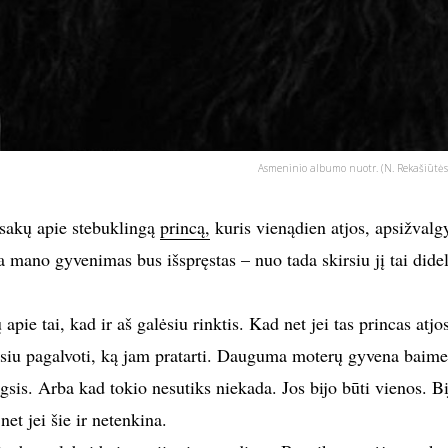
Asmeninio albumo nuotr. (N. Rekašiūtės
sakų apie stebuklingą
princą,
kuris vienądien atjos, apsižvalgy
a mano gyvenimas bus išspręstas – nuo tada skirsiu jį tai didel
pie tai, kad ir aš galėsiu rinktis. Kad net jei tas princas atjos
lėsiu pagalvoti, ką jam pratarti. Dauguma moterų gyvena baime
gsis. Arba kad tokio nesutiks niekada. Jos bijo būti vienos. Bi
net jei šie ir netenkina.