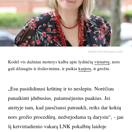
PSICHOLOGIJA
HOROSKOPAI
ASTROLOGIJA
Asmeninio archyvo nuotr.
POLITIKA
Kodėl vis dažniau moterys kalba apie lydinčią
vienatvę
, nors
gali džiaugtis ir išsilavinimu, ir puikia
karjera
, ir grožiu.
KULTŪRA
„Esu pasididinusi krūtinę ir to neslepiu. Norėčiau
LAISVALAIKIS
panaikinti įdubusius, patamsėjusius paakius. Jei
ateityje tam, kad jausčiausi patraukli, reiks dar kokių
KINAS
nors grožio procedūrų, nedvejodama tą darysiu“, - jau
šį ketvirtadienio vakarą LNK pokalbių laidoje
MUZIKA