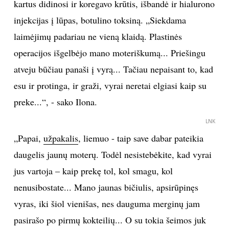
kartus didinosi ir koregavo krūtis, išbandė ir hialurono
injekcijas į lūpas, botulino toksiną. „Siekdama
Sekite mus:
laimėjimų padariau ne vieną klaidą. Plastinės
operacijos išgelbėjo mano moteriškumą... Priešingu
atveju būčiau panaši į vyrą... Tačiau nepaisant to, kad
PRENUMERUOK
esu ir protinga, ir graži, vyrai neretai elgiasi kaip su
preke...“, - sako Ilona.
NAUJIENLAIŠKĮ
LNK
„Papai,
užpakalis
, liemuo - taip save dabar pateikia
daugelis jaunų moterų. Todėl nesistebėkite, kad vyrai
jus vartoja – kaip prekę tol, kol smagu, kol
Prenumeruodami portalą,
Jūs sutinkate su
nenusibostate... Mano jaunas bičiulis, apsirūpinęs
taisyklėmis
vyras, iki šiol vienišas, nes dauguma merginų jam
pasirašo po pirmų kokteilių... O su tokia šeimos juk