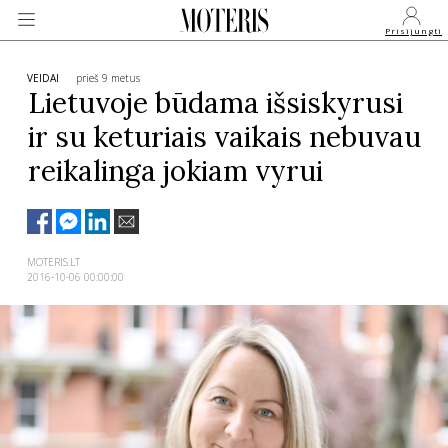
Prisijungti
VEIDAI
prieš 9 metus
Lietuvoje būdama išsiskyrusi
ir su keturiais vaikais nebuvau
VEIDAI
reikalinga jokiam vyrui
MONARCHIJA
MADA
MOTERIS.LT
2016-10-06 00:00:00
GROŽIS
SVEIKATA
APIE MANE