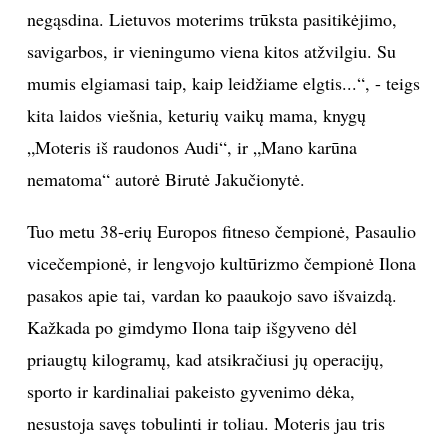
negąsdina. Lietuvos moterims trūksta pasitikėjimo,
INTERJERAS
savigarbos, ir vieningumo viena kitos atžvilgiu. Su
mumis elgiamasi taip, kaip leidžiame elgtis...“, - teigs
NAMAI
kita laidos viešnia, keturių vaikų mama, knygų
„Moteris iš raudonos Audi“, ir „Mano karūna
VIRTUVĖ
nematoma“ autorė Birutė Jakučionytė.
RECEPTAI
Tuo metu 38-erių Europos fitneso čempionė, Pasaulio
VAIKAI
vicečempionė, ir lengvojo kultūrizmo čempionė Ilona
pasakos apie tai, vardan ko paaukojo savo išvaizdą.
NELAIMĖS
Kažkada po gimdymo Ilona taip išgyveno dėl
priaugtų kilogramų, kad atsikračiusi jų operacijų,
KONTAKTAI
sporto ir kardinaliai pakeisto gyvenimo dėka,
nesustoja savęs tobulinti ir toliau. Moteris jau tris
PRIVATUMO POLITIKA