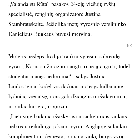
„Valanda su Rūta“ pasakos 24-ejų viešųjų ryšių
TEATRAS
specialistė, renginių organizatorė Justina
Stambrauskaitė, šešiolika metų vyresnio verslininko
SPORTAS
Danieliaus Bunkaus buvusi mergina.
FOTOGRAFIJA
LNK
Moteris neslėps, kad ją traukia vyresni, subrendę
MENAS
vyrai. „Noriu su žmogumi augti, o ne jį auginti, todėl
studentai manęs nedomina“ - sakys Justina.
ORAI
Laidos tema: kodėl vis dažniau moterys kalba apie
lydinčią vienatvę, nors gali džiaugtis ir išsilavinimu,
ĮDOMYBĖS
ir puikia karjera, ir grožiu.
„Lietuvoje būdama išsiskyrusi ir su keturiais vaikais
ISTORIJA
nebuvau reikalinga jokiam vyrui. Anglijoje sulaukiu
KNYGOS
komplimentų ir dėmesio, o mano vaikų būrys vyrų