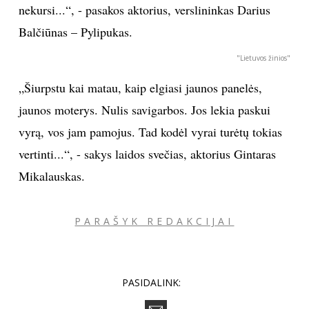
nekursi...“, - pasakos aktorius, verslininkas Darius
Balčiūnas – Pylipukas.
"Lietuvos žinios"
„Šiurpstu kai matau, kaip elgiasi jaunos panelės,
jaunos moterys. Nulis savigarbos. Jos lekia paskui
vyrą, vos jam pamojus. Tad kodėl vyrai turėtų tokias
vertinti...“, - sakys laidos svečias, aktorius Gintaras
Mikalauskas.
PARAŠYK REDAKCIJAI
PASIDALINK: