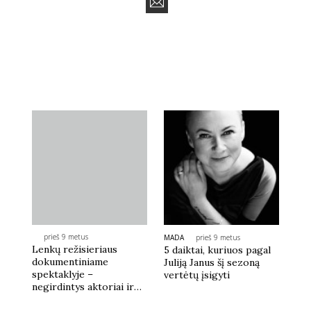
prieš 9 metus
MADA
prieš 9 metus
Lenkų režisieriaus
5 daiktai, kuriuos pagal
dokumentiniame
Juliją Janus šį sezoną
spektaklyje –
vertėtų įsigyti
negirdintys aktoriai ir
skirtingų tautų gestų