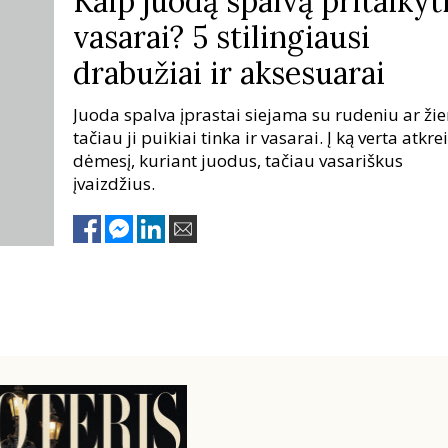
Kaip juodą spalvą pritaikyt
vasarai? 5 stilingiausi
drabužiai ir aksesuarai
Juoda spalva įprastai siejama su rudeniu ar ži
tačiau ji puikiai tinka ir vasarai. Į ką verta atkre
dėmesį, kuriant juodus, tačiau vasariškus
įvaizdžius.