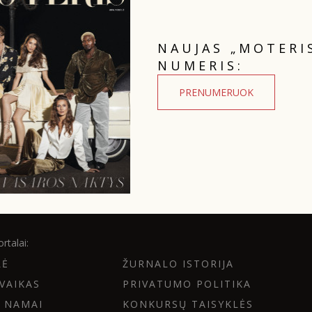
NAUJAS „MOTERI
NUMERIS:
PRENUMERUOK
rtalai:
LĖ
ŽURNALO ISTORIJA
VAIKAS
PRIVATUMO POLITIKA
 NAMAI
KONKURSŲ TAISYKLĖS