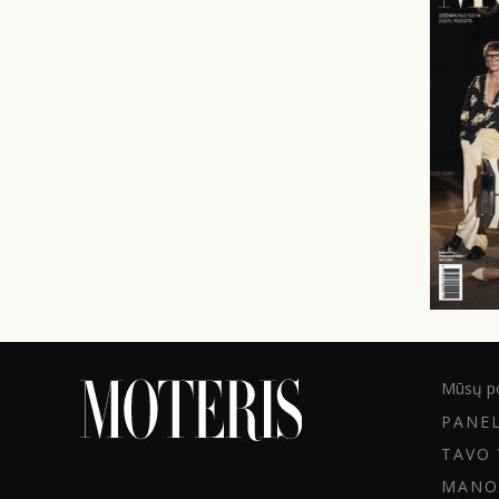
Mūsų po
PANE
TAVO 
MANO