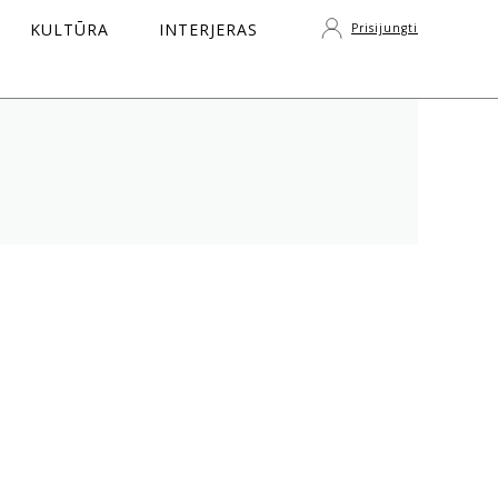
KULTŪRA
INTERJERAS
Prisijungti
S