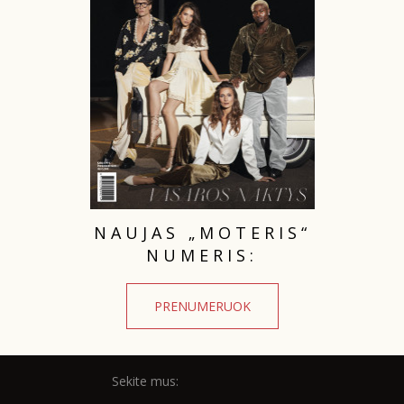
TEATRAS
SPORTAS
FOTOGRAFIJA
MENAS
NAUJAS „MOTERIS“
ORAI
NUMERIS:
ĮDOMYBĖS
PRENUMERUOK
ISTORIJA
Sekite mus:
KNYGOS