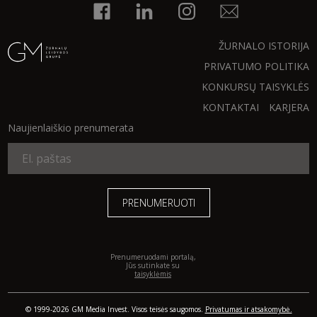
INTERJERAS
ŽURNALO ISTORIJA
NAMAI
PRIVATUMO POLITIKA
KONKURSŲ TAISYKLĖS
VIRTUVĖ
KONTAKTAI
KARJERA
Naujienlaiškio prenumerata
RECEPTAI
VAIKAI
NELAIMĖS
Prenumeruodami portalą,
KONTAKTAI
Jūs sutinkate su
taisyklėmis
PRIVATUMO POLITIKA
© 1999-2026 GM Media Invest. Visos teisės saugomos.
Privatumas ir atsakomybė.