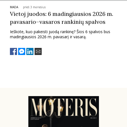
MADA
prieš 3 mėnesius
PSICHOLOGIJA
Vietoj juodos: 6 madingiausios 2026 m.
pavasario–vasaros rankinių spalvos
HOROSKOPAI
Ieškote, kuo pakeisti juodą rankinę? Šios 6 spalvos bus
madingiausios 2026 m. pavasarį ir vasarą.
ASTROLOGIJA
POLITIKA
KULTŪRA
LAISVALAIKIS
KINAS
MUZIKA