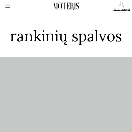
Prisijungti
rankinių spalvos
VEIDAI
MONARCHIJA
MADA
GROŽIS
SVEIKATA
APIE MANE