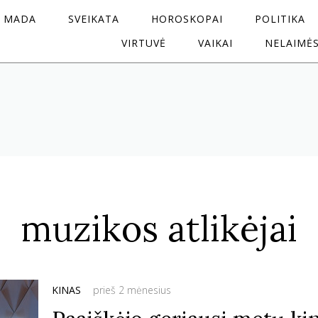
MADA
SVEIKATA
HOROSKOPAI
POLITIKA
VIRTUVĖ
VAIKAI
NELAIMĖ
muzikos atlikėjai
KINAS
prieš 2 mėnesius