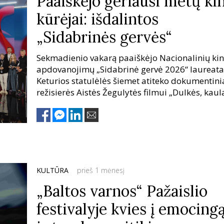
Paaiškėjo geriausi metų ki
kūrėjai: išdalintos
„Sidabrinės gervės“
Sekmadienio vakarą paaiškėjo Nacionalinių ki
apdovanojimų „Sidabrinė gervė 2026“ laureata
Keturios statulėlės šiemet atiteko dokumentin
režisierės Aistės Žegulytės filmui „Dulkės, kaula
stebuklai“, trys – režisieriaus Vytauto Katkaus
vaidybinei juostai „Svečias“. Ceremonijos metu 
viso išdalinti 22 apdovanojimai.
KULTŪRA
prieš 1 mėnesį
„Baltos varnos“ Pažaislio
festivalyje kvies į emocing