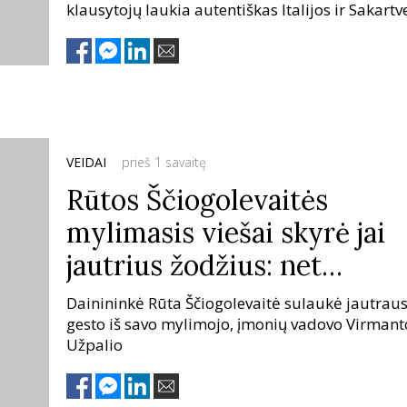
klausytojų laukia autentiškas Italijos ir Sakartv
muzikos tradicijas pristatantys vakarai.
VEIDAI
prieš 1 savaitę
Rūtos Ščiogolevaitės
mylimasis viešai skyrė jai
jautrius žodžius: net
šiaušiasi oda
Dainininkė Rūta Ščiogolevaitė sulaukė jautrau
gesto iš savo mylimojo, įmonių vadovo Virmant
Užpalio