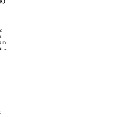
no
no
i.
iam
i ir
iš
ą