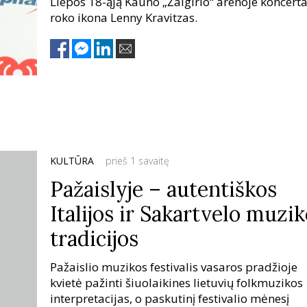
Liepos 18-ąją Kauno „Žalgirio“ arenoje koncert
roko ikona Lenny Kravitzas.
KULTŪRA
prieš 1 savaitę
Pažaislyje – autentiškos
Italijos ir Sakartvelo muzi
tradicijos
Pažaislio muzikos festivalis vasaros pradžioje
kvietė pažinti šiuolaikines lietuvių folkmuzikos
interpretacijas, o paskutinį festivalio mėnesį