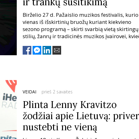
ir trankų susitikimą
Birželio 27 d. Pažaislio muzikos festivalis, kurio
vienas iš išskirtinių bruožų kuriant kiekvieno
sezono programą – skirti svarbią vietą skirtingų
stilių, žanrų ir tradicinės muzikos įvairovei, kvieč
grupės „Baltos varnos“ koncertą.
VEIDAI
prieš 2 savaites
Plinta Lenny Kravitzo
žodžiai apie Lietuvą: prive
nustebti ne vieną