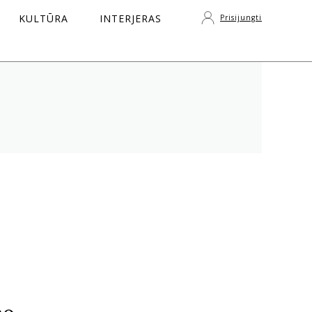
KULTŪRA
INTERJERAS
Prisijungti
S