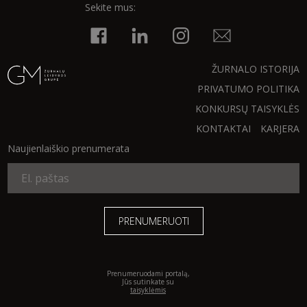
Sekite mus:
INTERJERAS
NAMAI
ŽURNALO ISTORIJA
PRIVATUMO POLITIKA
VIRTUVĖ
KONKURSŲ TAISYKLĖS
KONTAKTAI
KARJERA
RECEPTAI
Naujienlaiškio prenumerata
VAIKAI
NELAIMĖS
KONTAKTAI
Prenumeruodami portalą,
Jūs sutinkate su
taisyklėmis
PRIVATUMO POLITIKA