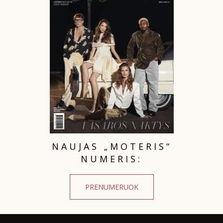
TEATRAS
SPORTAS
FOTOGRAFIJA
MENAS
ORAI
NAUJAS „MOTERIS“
ĮDOMYBĖS
NUMERIS:
ISTORIJA
PRENUMERUOK
KNYGOS