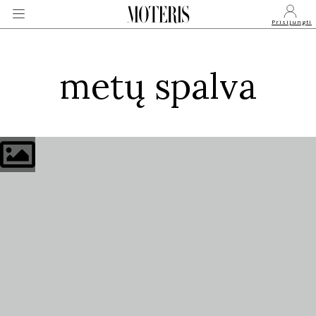
Prisijungti
metų spalva
VEIDAI
MONARCHIJA
MADA
GROŽIS
SVEIKATA
APIE MANE