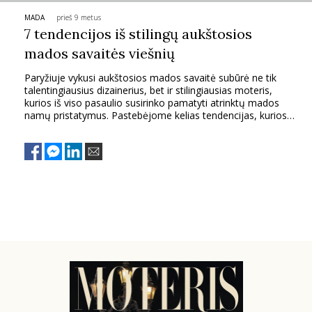
MADA
prieš 9 metus
PSICHOLOGIJA
7 tendencijos iš stilingų aukštosios
mados savaitės viešnių
HOROSKOPAI
Paryžiuje vykusi aukštosios mados savaitė subūrė ne tik
talentingiausius dizainerius, bet ir stilingiausias moteris,
ASTROLOGIJA
kurios iš viso pasaulio susirinko pamatyti atrinktų mados
namų pristatymus. Pastebėjome kelias tendencijas, kurios
tarp šių moterų buvo itin populiarios.
POLITIKA
KULTŪRA
LAISVALAIKIS
KINAS
MUZIKA