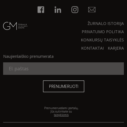
INTERJERAS
ŽURNALO ISTORIJA
NAMAI
PRIVATUMO POLITIKA
KONKURSŲ TAISYKLĖS
VIRTUVĖ
KONTAKTAI
KARJERA
Naujienlaiškio prenumerata
RECEPTAI
VAIKAI
NELAIMĖS
KONTAKTAI
Prenumeruodami portalą,
Jūs sutinkate su
taisyklėmis
PRIVATUMO POLITIKA