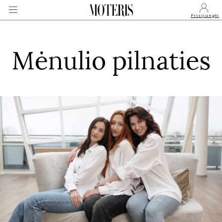
Prisijungti
Mėnulio pilnaties
VEIDAI
MONARCHIJA
MADA
GROŽIS
SVEIKATA
APIE MANE