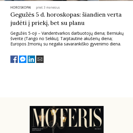
HOROSKOPAI
prieš 3 mėnesius
PSICHOLOGIJA
Gegužės 5 d. horoskopas: šiandien verta
judėti į priekį, bet su planu
HOROSKOPAI
Gegužės 5-oji – Vandentvarkos darbuotojų diena; Berniukų
šventė (Tango no Sekku); Tarptautinė akušerių diena;
ASTROLOGIJA
Europos žmonių su negalia savarankiško gyvenimo diena.
POLITIKA
KULTŪRA
LAISVALAIKIS
KINAS
MUZIKA