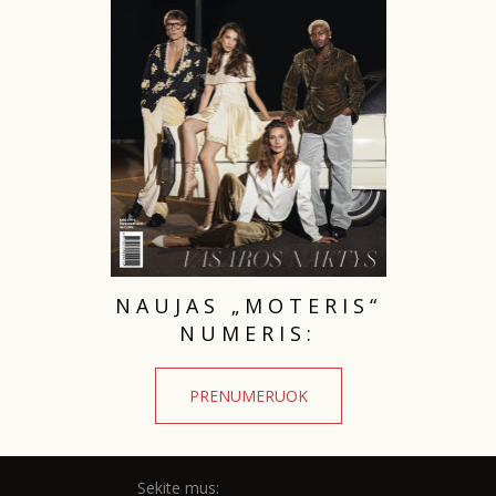
TEATRAS
SPORTAS
FOTOGRAFIJA
MENAS
ORAI
NAUJAS „MOTERIS“
NUMERIS:
ĮDOMYBĖS
PRENUMERUOK
ISTORIJA
KNYGOS
Sekite mus: