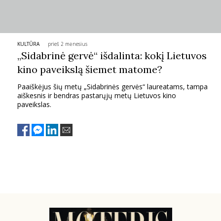
PSICHOLOGIJA
HOROSKOPAI
KULTŪRA
prieš 2 mėnesius
„Sidabrinė gervė“ išdalinta: kokį Lietuvos
kino paveikslą šiemet matome?
ASTROLOGIJA
Paaiškėjus šių metų „Sidabrinės gervės“ laureatams, tampa
aiškesnis ir bendras pastarųjų metų Lietuvos kino
POLITIKA
paveikslas.
KULTŪRA
LAISVALAIKIS
KINAS
MUZIKA