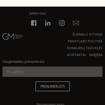
INTERJERAS
Sekite mus:
NAMAI
VIRTUVĖ
ŽURNALO ISTORIJA
PRIVATUMO POLITIKA
RECEPTAI
KONKURSŲ TAISYKLĖS
KONTAKTAI
KARJERA
VAIKAI
Naujienlaiškio prenumerata
NELAIMĖS
KONTAKTAI
PRIVATUMO POLITIKA
Prenumeruodami portalą,