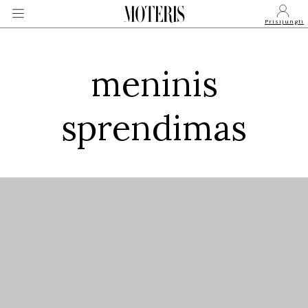
Prisijungti
meninis
VEIDAI
sprendimas
MONARCHIJA
MADA
GROŽIS
SVEIKATA
APIE MANE