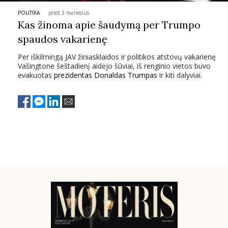
POLITIKA
prieš 3 mėnesius
PSICHOLOGIJA
Kas žinoma apie šaudymą per Trumpo
spaudos vakarienę
HOROSKOPAI
Per iškilmingą JAV žiniasklaidos ir politikos atstovų vakarienę
Vašingtone šeštadienį aidėjo šūviai, iš renginio vietos buvo
ASTROLOGIJA
evakuotas
prezidentas
Donaldas Trumpas
ir kiti dalyviai.
POLITIKA
KULTŪRA
LAISVALAIKIS
KINAS
MUZIKA