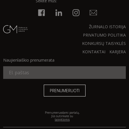
Sekite mus:
INTERJERAS
NAMAI
ŽURNALO ISTORIJA
PRIVATUMO POLITIKA
VIRTUVĖ
KONKURSŲ TAISYKLĖS
KONTAKTAI
KARJERA
RECEPTAI
Naujienlaiškio prenumerata
VAIKAI
NELAIMĖS
KONTAKTAI
Prenumeruodami portalą,
Jūs sutinkate su
taisyklėmis
PRIVATUMO POLITIKA