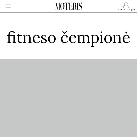
Prisijungti
fitneso čempionė
VEIDAI
MONARCHIJA
MADA
GROŽIS
SVEIKATA
APIE MANE