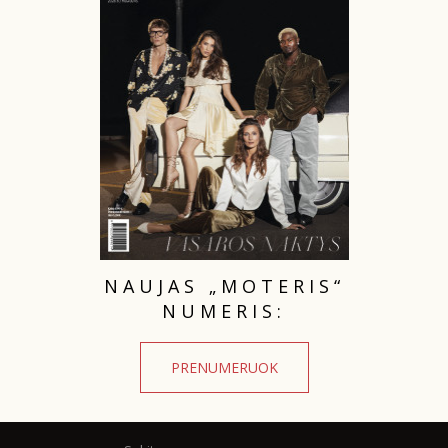
TEATRAS
SPORTAS
FOTOGRAFIJA
MENAS
ORAI
NAUJAS „MOTERIS“
NUMERIS:
ĮDOMYBĖS
PRENUMERUOK
ISTORIJA
KNYGOS