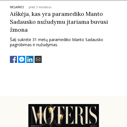
NELAIMĖS
prieš 3 mėnesius
PSICHOLOGIJA
Aiškėja, kas yra paramediko Manto
Sadausko nužudymu įtariama buvusi
HOROSKOPAI
žmona
Šalį sukrėtė 31 metų paramediko Manto Sadausko
ASTROLOGIJA
pagrobimas ir nužudymas.
POLITIKA
KULTŪRA
LAISVALAIKIS
KINAS
MUZIKA