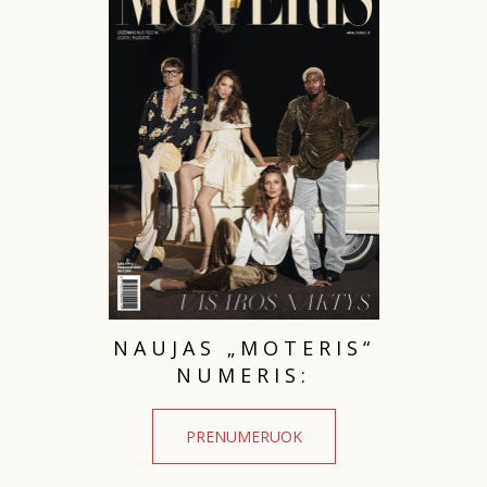
PSICHOLOGIJA
HOROSKOPAI
ASTROLOGIJA
POLITIKA
KULTŪRA
LAISVALAIKIS
NAUJAS „MOTERIS“
NUMERIS:
KINAS
PRENUMERUOK
MUZIKA