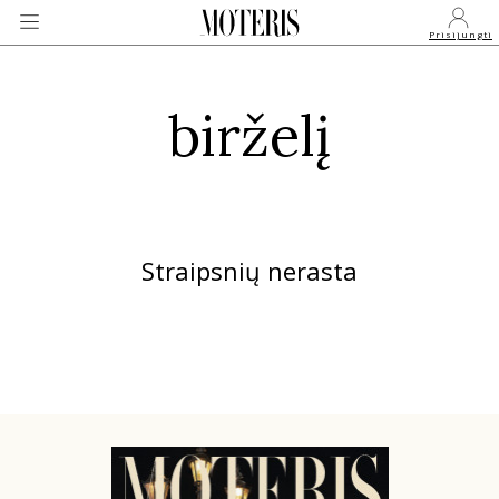
Prisijungti
birželį
VEIDAI
MONARCHIJA
Straipsnių nerasta
MADA
GROŽIS
SVEIKATA
APIE MANE