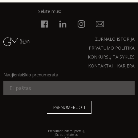
TEATRAS
Sekite mus:
SPORTAS
ŽURNALO ISTORIJA
FOTOGRAFIJA
PRIVATUMO POLITIKA
KONKURSŲ TAISYKLĖS
MENAS
KONTAKTAI
KARJERA
Naujienlaiškio prenumerata
ORAI
ĮDOMYBĖS
ISTORIJA
KNYGOS
Prenumeruodami portalą,
Jūs sutinkate su