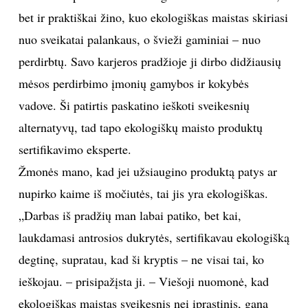
bet ir praktiškai žino, kuo ekologiškas maistas skiriasi
TEATRAS
nuo sveikatai palankaus, o švieži gaminiai – nuo
perdirbtų. Savo karjeros pradžioje ji dirbo didžiausių
SPORTAS
mėsos perdirbimo įmonių gamybos ir kokybės
FOTOGRAFIJA
vadove. Ši patirtis paskatino ieškoti sveikesnių
alternatyvų, tad tapo ekologiškų maisto produktų
MENAS
sertifikavimo eksperte.
Žmonės mano, kad jei užsiaugino produktą patys ar
ORAI
nupirko kaime iš močiutės, tai jis yra ekologiškas.
„Darbas iš pradžių man labai patiko, bet kai,
ĮDOMYBĖS
laukdamasi antrosios dukrytės, sertifikavau ekologišką
ISTORIJA
degtinę, supratau, kad ši kryptis – ne visai tai, ko
ieškojau. – prisipažįsta ji. – Viešoji nuomonė, kad
KNYGOS
ekologiškas maistas sveikesnis nei įprastinis, gana