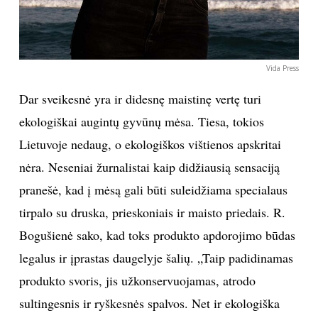
Vida Press
Dar sveikesnė yra ir didesnę maistinę vertę turi
ekologiškai augintų gyvūnų mėsa. Tiesa, tokios
Lietuvoje nedaug, o ekologiškos vištienos apskritai
nėra. Neseniai žurnalistai kaip didžiausią sensaciją
pranešė, kad į mėsą gali būti suleidžiama specialaus
tirpalo su druska, prieskoniais ir maisto priedais. R.
Bogušienė sako, kad toks produkto apdorojimo būdas
legalus ir įprastas daugelyje šalių. „Taip padidinamas
produkto svoris, jis užkonservuojamas, atrodo
sultingesnis ir ryškesnės spalvos. Net ir ekologiška