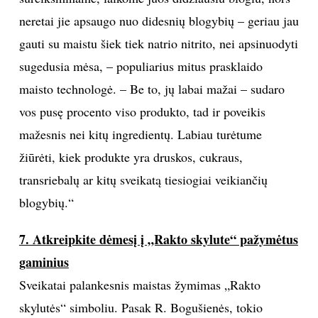
neretai jie apsaugo nuo didesnių blogybių – geriau jau
gauti su maistu šiek tiek natrio nitrito, nei apsinuodyti
sugedusia mėsa, – populiarius mitus prasklaido
maisto technologė. – Be to, jų labai mažai – sudaro
vos pusę procento viso produkto, tad ir poveikis
mažesnis nei kitų ingredientų. Labiau turėtume
žiūrėti, kiek produkte yra druskos, cukraus,
transriebalų ar kitų sveikatą tiesiogiai veikiančių
blogybių.“
7. Atkreipkite dėmesį į „Rakto skylute“ pažymėtus
gaminius
Sveikatai palankesnis maistas žymimas „Rakto
skylutės“ simboliu. Pasak R. Bogušienės, tokio