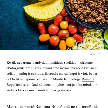
PSICHOLOGIJA
HOROSKOPAI
ASTROLOGIJA
POLITIKA
Vida Press
Ko tik nedarėme bandydami maitintis sveikiau – pirkome
KULTŪRA
ekologiškus produktus, atsisakėme mėsos, pieno ir kiaušinių,
vėliau – miltų ir cukraus, liovėmės maistą kepti ir virti, bet ar
LAISVALAIKIS
dėl to tikrai tapome sveikesni? Maisto technologė
Raminta
Bogušienė
sako, kad nė viena mitybos teorija nėra tobula, ir
KINAS
siūlo iš kiekvienos paimti tai, kas geriausia.
MUZIKA
Maisto ekspertė Raminta Bogušienė ne tik teoriškai,