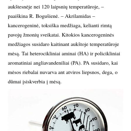
aukštesnėje nei 120 laipsnių temperatūroje, –
paaiškina R. Bogušienė. – Akrilamidas –
kancerogeninė, toksiška medžiaga, kelianti rimtą
pavojų žmonių sveikatai. Kitokios kancerogeninės
medžiagos susidaro kaitinant aukštoje temperatūroje
mėsą. Tai heterocikliniai aminai (HA) ir policikliniai
aromatiniai angliavandeniliai (PA). PA susidaro, kai
mėsos riebalai nuvarva ant atviros liepsnos, dega, o
dūmai įsiskverbia į mėsą.