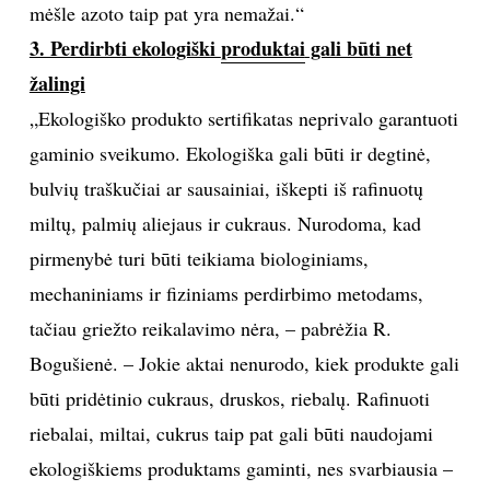
mėšle azoto taip pat yra nemažai.“
3. Perdirbti ekologiški
produktai
gali būti net
žalingi
„Ekologiško produkto sertifikatas neprivalo garantuoti
gaminio sveikumo. Ekologiška gali būti ir degtinė,
bulvių traškučiai ar sausainiai, iškepti iš rafinuotų
miltų, palmių aliejaus ir cukraus. Nurodoma, kad
pirmenybė turi būti teikiama biologiniams,
mechaniniams ir fiziniams perdirbimo metodams,
tačiau griežto reikalavimo nėra, – pabrėžia R.
Bogušienė. – Jokie aktai nenurodo, kiek produkte gali
būti pridėtinio cukraus, druskos, riebalų. Rafinuoti
riebalai, miltai, cukrus taip pat gali būti naudojami
ekologiškiems produktams gaminti, nes svarbiausia –