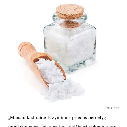
Vida Press
„Manau, kad raide E žymimus priedus pernelyg
sureikšminame, laikome juos didžiausiu blogiu, nors