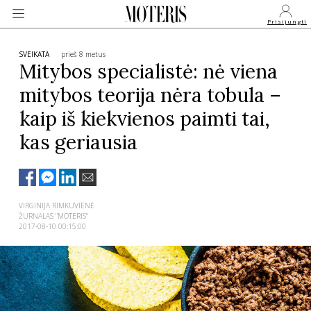
Prisijungti
SVEIKATA
prieš 8 metus
Mitybos specialistė: nė viena
mitybos teorija nėra tobula –
VEIDAI
kaip iš kiekvienos paimti tai,
kas geriausia
MONARCHIJA
MADA
VIRGINIJA RIMKUVIENĖ
ŽURNALAS "MOTERIS"
GROŽIS
2017-08-10 00:15:00
SVEIKATA
APIE MANE