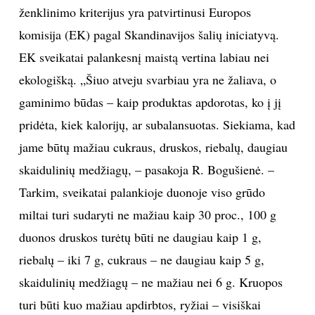
ženklinimo kriterijus yra patvirtinusi Europos
komisija (EK) pagal Skandinavijos šalių iniciatyvą.
EK sveikatai palankesnį maistą vertina labiau nei
ekologišką. „Šiuo atveju svarbiau yra ne žaliava, o
gaminimo būdas – kaip produktas apdorotas, ko į jį
pridėta, kiek kalorijų, ar subalansuotas. Siekiama, kad
jame būtų mažiau cukraus, druskos, riebalų, daugiau
skaidulinių medžiagų, – pasakoja R. Bogušienė. –
Tarkim, sveikatai palankioje duonoje viso grūdo
miltai turi sudaryti ne mažiau kaip 30 proc., 100 g
duonos druskos turėtų būti ne daugiau kaip 1 g,
riebalų – iki 7 g, cukraus – ne daugiau kaip 5 g,
skaidulinių medžiagų – ne mažiau nei 6 g. Kruopos
turi būti kuo mažiau apdirbtos, ryžiai – visiškai