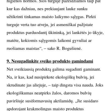
higienos normos. Šios turguje pažeidžiamos taip pat
kur kas dažniau, nes prekiaujant lauke sunku
užtikrinti tinkamas maisto laikymo sąlygas. Pirkti
turguje verta tuo atveju, jei asmeniškai pažįstate
produktus parduodantį ūkininką, jei lankėtės jo ūkyje,
matėte, kokiomis sąlygomis laikomi gyvuliai ar
ruošiamas maistas“, – sako R. Bogušienė.
9. Nesugadinkite sveiko produkto gamindami
Net sveikiausią produktą galima sugadinti gaminant.
Na, ir kas, kad nusipirkote ekologiškų bulvių, jei
skrudinate jas aliejuje, – taip dingsta visa nauda. Joks
ekologiškumas neatpirks žalos, daromos bulvių
paviršiuje susiformavusių akrilamidų. „Jie susidaro
apdorojant krakmolingus maisto produktus