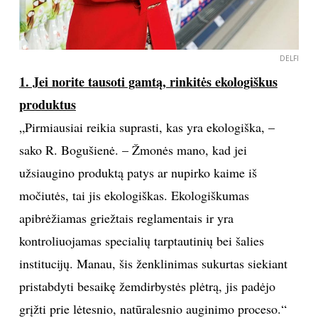
DELFI
1. Jei norite tausoti gamtą, rinkitės ekologiškus
produktus
„Pirmiausiai reikia suprasti, kas yra ekologiška, –
sako R. Bogušienė. – Žmonės mano, kad jei
užsiaugino produktą patys ar nupirko kaime iš
močiutės, tai jis ekologiškas. Ekologiškumas
apibrėžiamas griežtais reglamentais ir yra
kontroliuojamas specialių tarptautinių bei šalies
institucijų. Manau, šis ženklinimas sukurtas siekiant
pristabdyti besaikę žemdirbystės plėtrą, jis padėjo
grįžti prie lėtesnio, natūralesnio auginimo proceso.“