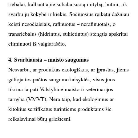
riebalai, kalbant apie subalansuotą mitybą, būtini, tik
svarbu jų kokybė ir kiekis. Sočiuosius reikėtų dažniau
keisti nesočiaisiais, rafinuotus – nerafinuotais, o
transriebalus (hidrintus, sukietintus) stengtis apskritai
eliminuoti iš valgiaraščio.
4. Svarbiausia – maisto saugumas
Nesvarbu, ar produktas ekologiškas, ar įprastas, jiems
galioja tos pačios saugumo taisyklės, visus juos
tikrina ta pati Valstybinė maisto ir veterinarijos
tarnyba (VMVT). Nėra taip, kad ekologinius ar
kitokius sertifikatus turintiems produktams šie
reikalavimai būtų griežtesni.