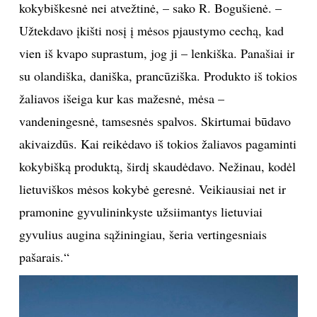
kokybiškesnė nei atvežtinė, – sako R. Bogušienė. –
Užtekdavo įkišti nosį į mėsos pjaustymo cechą, kad
vien iš kvapo suprastum, jog ji – lenkiška. Panašiai ir
su olandiška, daniška, prancūziška. Produkto iš tokios
žaliavos išeiga kur kas mažesnė, mėsa –
vandeningesnė, tamsesnės spalvos. Skirtumai būdavo
akivaizdūs. Kai reikėdavo iš tokios žaliavos pagaminti
kokybišką produktą, širdį skaudėdavo. Nežinau, kodėl
lietuviškos mėsos kokybė geresnė. Veikiausiai net ir
pramonine gyvulininkyste užsiimantys lietuviai
gyvulius augina sąžiningiau, šeria vertingesniais
pašarais.“