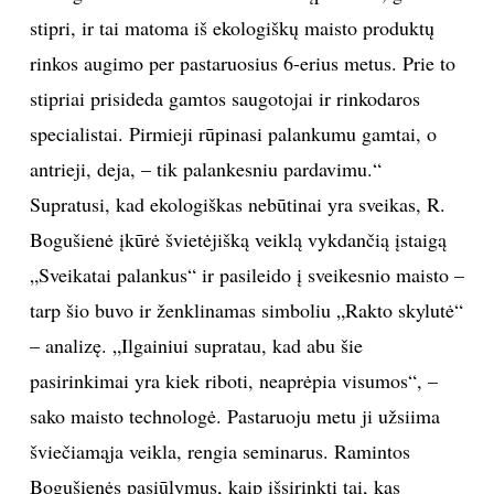
stipri, ir tai matoma iš ekologiškų maisto produktų
INTERJERAS
rinkos augimo per pastaruosius 6-erius metus. Prie to
stipriai prisideda gamtos saugotojai ir rinkodaros
NAMAI
specialistai. Pirmieji rūpinasi palankumu gamtai, o
VIRTUVĖ
antrieji, deja, – tik palankesniu pardavimu.“
Supratusi, kad ekologiškas nebūtinai yra sveikas, R.
RECEPTAI
Bogušienė įkūrė švietėjišką veiklą vykdančią įstaigą
„Sveikatai palankus“ ir pasileido į sveikesnio maisto –
VAIKAI
tarp šio buvo ir ženklinamas simboliu „Rakto skylutė“
– analizę. „Ilgainiui supratau, kad abu šie
NELAIMĖS
pasirinkimai yra kiek riboti, neaprėpia visumos“, –
KONTAKTAI
sako maisto technologė. Pastaruoju metu ji užsiima
šviečiamąja veikla, rengia seminarus. Ramintos
PRIVATUMO POLITIKA
Bogušienės pasiūlymus, kaip išsirinkti tai, kas