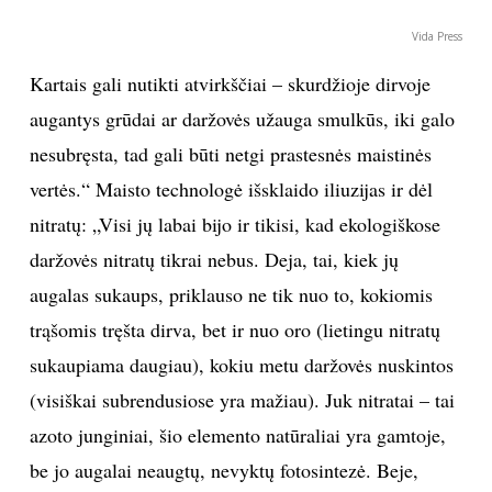
Vida Press
Kartais gali nutikti atvirkščiai – skurdžioje dirvoje
augantys grūdai ar daržovės užauga smulkūs, iki galo
nesubręsta, tad gali būti netgi prastesnės maistinės
vertės.“ Maisto technologė išsklaido iliuzijas ir dėl
nitratų: „Visi jų labai bijo ir tikisi, kad ekologiškose
daržovės nitratų tikrai nebus. Deja, tai, kiek jų
augalas sukaups, priklauso ne tik nuo to, kokiomis
trąšomis tręšta dirva, bet ir nuo oro (lietingu nitratų
sukaupiama daugiau), kokiu metu daržovės nuskintos
(visiškai subrendusiose yra mažiau). Juk nitratai – tai
azoto junginiai, šio elemento natūraliai yra gamtoje,
be jo augalai neaugtų, nevyktų fotosintezė. Beje,