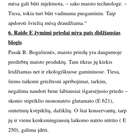
mėsa gali būti injektuota, – sako maisto technologė. –
Tiesa, tokia turi būti vadinama pusgaminiu. Taip
apdoroti šviežią mėsą draudžiama.“
6. Raide E žymimi priedai nėra pats didžiausias
blogis
Pasak R. Bogušienės, maisto priedų yra daugumoje
perdirbtų maisto produktų. Tam tikras jų kiekis
leidžiamas net ir ekologiškuose gaminiuose. Tiesa,
šiems taikomi griežtesni apribojimai, tarkim,
negalima naudoti bene labiausiai išgarsėjusio priedo –
skonio stipriklio mononatrio glutamato (E 621),
sintetinių kvėpiklių, dažiklių. O štai konservantų, tarp
jų ir vienu kenksmingiausių laikomo natrio nitrito ( E
250), galima įdėti.