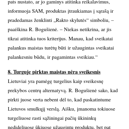
pats nustato, ar jo gaminys atitinka reikalavimus,
informuoja SAM, produktas įtraukiamas į sąrašą ir
pradedamas ženklinti „Rakto skylutės“ simboliu, –
paaiškina R. Bogušienė. – Niekas netikrina, ar jis
tikrai atitinka tuos kriterijus. Manau, kad sveikatai
palankus maistas turėtų būti ir užaugintas sveikatai
palankesniu būdu, ir pagamintas sveikiau.“
8. Turguje pirktas maistas nėra sveikesnis
Lietuviai yra pamėgę turgelius kaip sveikesnę
prekybos centrų alternatyvą. R. Bogušienė sako, kad
pirkti juose verta nebent dėl to, kad paskatintume
Lietuvos smulkųjį verslą. Aišku, įmanoma tokiuose
turgeliuose rasti sąžiningai pačių ūkininkų
nedideliuose ūkiuose užaugintų produktų, bet pat