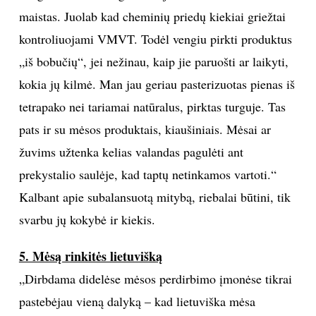
maistas. Juolab kad cheminių priedų kiekiai griežtai
kontroliuojami VMVT. Todėl vengiu pirkti produktus
„iš bobučių“, jei nežinau, kaip jie paruošti ar laikyti,
kokia jų kilmė. Man jau geriau pasterizuotas pienas iš
tetrapako nei tariamai natūralus, pirktas turguje. Tas
pats ir su mėsos produktais, kiaušiniais. Mėsai ar
žuvims užtenka kelias valandas pagulėti ant
prekystalio saulėje, kad taptų netinkamos vartoti.“
Kalbant apie subalansuotą mitybą, riebalai būtini, tik
svarbu jų kokybė ir kiekis.
5. Mėsą rinkitės lietuvišką
„Dirbdama didelėse mėsos perdirbimo įmonėse tikrai
pastebėjau vieną dalyką – kad lietuviška mėsa