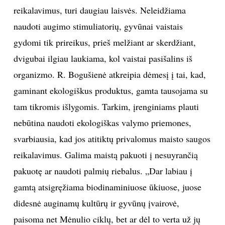
reikalavimus, turi daugiau laisvės. Neleidžiama
naudoti augimo stimuliatorių, gyvūnai vaistais
gydomi tik prireikus, prieš melžiant ar skerdžiant,
dvigubai ilgiau laukiama, kol vaistai pasišalins iš
organizmo. R. Bogušienė atkreipia dėmesį į tai, kad,
gaminant ekologiškus produktus, gamta tausojama su
tam tikromis išlygomis. Tarkim, įrenginiams plauti
nebūtina naudoti ekologiškas valymo priemones,
svarbiausia, kad jos atitiktų privalomus maisto saugos
reikalavimus. Galima maistą pakuoti į nesuyrančią
pakuotę ar naudoti palmių riebalus. „Dar labiau į
gamtą atsigręžiama biodinaminiuose ūkiuose, juose
didesnė auginamų kultūrų ir gyvūnų įvairovė,
paisoma net Mėnulio ciklų, bet ar dėl to verta už jų