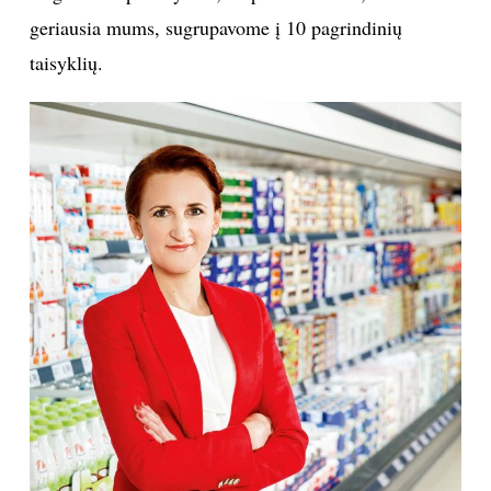
geriausia mums, sugrupavome į 10 pagrindinių
Sekite mus:
taisyklių.
PRENUMERUOK
NAUJIENLAIŠKĮ
Prenumeruodami portalą,
Jūs sutinkate su
taisyklėmis