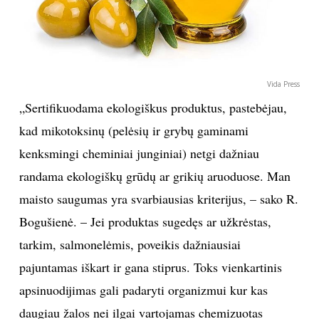
Vida Press
„Sertifikuodama ekologiškus produktus, pastebėjau,
kad mikotoksinų (pelėsių ir grybų gaminami
kenksmingi cheminiai junginiai) netgi dažniau
randama ekologiškų grūdų ar grikių aruoduose. Man
maisto saugumas yra svarbiausias kriterijus, – sako R.
Bogušienė. – Jei produktas sugedęs ar užkrėstas,
tarkim, salmonelėmis, poveikis dažniausiai
pajuntamas iškart ir gana stiprus. Toks vienkartinis
apsinuodijimas gali padaryti organizmui kur kas
daugiau žalos nei ilgai vartojamas chemizuotas