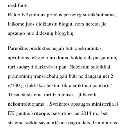
nešlifuoti.
Raide E žymimus priedus pernelyg sureikšminame,
laikome juos didžiausiu blogiu, nors neretai jie
apsaugo nuo didesnių blogybių.
Paruoštas produktas negali būti apskrudintas,
apvoliotas tešloje, nurodoma, kokią dalį pusgaminių
turi sudaryti daržovės ir pan. Neleistini saldikliai,
pramoninių transriebalų gali būti ne daugiau nei 2
g/100 g (faktiškai leistini tik atsitiktinai patekę).“
Tiesa, ši sistema turi ir minusų – ji beveik
nekontroliuojama. „Sveikatos apsaugos ministerija iš
EK gautus kriterijus patvirtino jau 2014 m., bet
sistema veikia savanoriškais pagrindais. Gamintojas