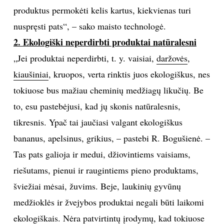
produktus permokėti kelis kartus, kiekvienas turi
nuspręsti pats“, – sako maisto technologė.
2. Ekologiški neperdirbti produktai natūralesni
„Jei produktai neperdirbti, t. y. vaisiai,
daržovės
,
kiaušiniai
, kruopos, verta rinktis juos ekologiškus, nes
tokiuose bus mažiau cheminių medžiagų likučių. Be
to, esu pastebėjusi, kad jų skonis natūralesnis,
tikresnis. Ypač tai jaučiasi valgant ekologiškus
bananus, apelsinus, grikius, – pastebi R. Bogušienė. –
Tas pats galioja ir medui, džiovintiems vaisiams,
riešutams, pienui ir raugintiems pieno produktams,
šviežiai mėsai, žuvims. Beje, laukinių gyvūnų
medžioklės ir žvejybos produktai negali būti laikomi
ekologiškais. Nėra patvirtintų įrodymų, kad tokiuose