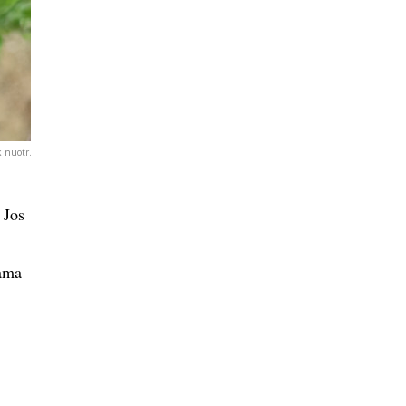
k nuotr.
 Jos
kama