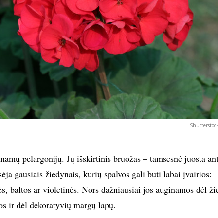
Shutterstoc
namų pelargonijų. Jų išskirtinis bruožas – tamsesnė juosta an
ėja gausiais žiedynais, kurių spalvos gali būti labai įvairios:
s, baltos ar violetinės. Nors dažniausiai jos auginamos dėl ži
os ir dėl dekoratyvių margų lapų.