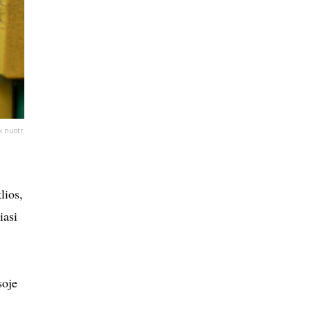
k nuotr.
lios,
iasi
soje