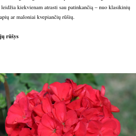
ė leidžia kiekvienam atrasti sau patinkančią – nuo klasikinių
apių ar maloniai kvepiančių rūšių.
jų rūšys