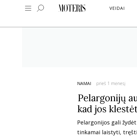
VEIDAI
NAMAI
prieš 1 mėnesį
Pelargonijų au
kad jos klestė
Pelargonijos gali žydėti
tinkamai laistyti, tręšti