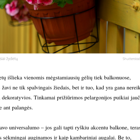
usiai žydėtų
Shutterstoc
tų išlieka vienomis mėgstamiausių gėlių tiek balkonuose,
žavi ne tik spalvingais žiedais, bet ir tuo, kad yra gana nereik
ka dekoratyvios. Tinkamai prižiūrimos pelargonijos puikiai jauč
e ant palangės.
avo universalumo – jos gali tapti ryškiu akcentu balkone, tera
ės sėkmingai auginamos ir kaip kambariniai augalai. Be to,