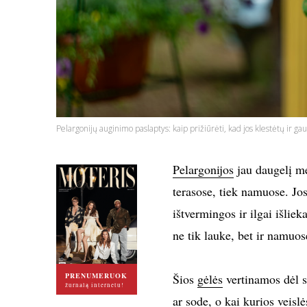
Pelargonijų auginimo paslaptys: kaip prižiūrėti, kad jos klestėtų ir ga
Pelargonijos
jau daugelį me
terasose, tiek namuose. Jos 
ištvermingos ir ilgai išlie
ne tik lauke, bet ir namuos
PRENUMERUOK
Šios
gėlės
vertinamos dėl s
žurnalą internetu!
ar sode, o kai kurios veisl