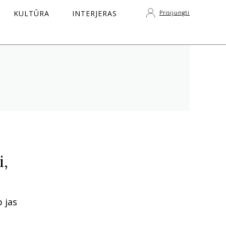
KULTŪRA
INTERJERAS
Prisijungti
S
i,
p jas