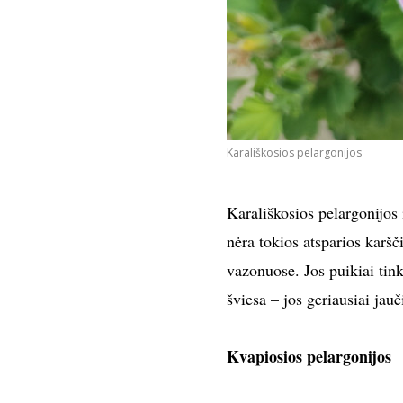
Karališkosios pelargonijos
Karališkosios pelargonijos i
nėra tokios atsparios karšč
vazonuose. Jos puikiai tin
šviesa – jos geriausiai jauč
Kvapiosios pelargonijos