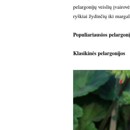
pelargonijų veislių įvairov
ryškiai žydinčių iki margal
Populiariausios pelargoni
Klasikinės pelargonijos