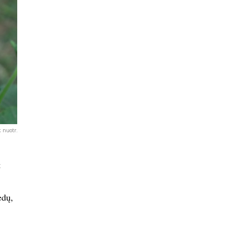
k nuotr.
t
edų,