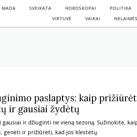
MADA
SVEIKATA
HOROSKOPAI
POLITIKA
VIRTUVĖ
VAIKAI
NELAIMĖ
ginimo paslaptys: kaip prižiūrėt
tų ir gausiai žydėtų
 gausiai ir džiuginti ne vieną sezoną. Sužinokite, kai
, genėti ir prižiūrėti, kad jos klestėtų.