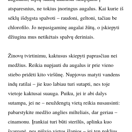
atsparesnius, ne tokius įnoringus augalus. Kai kurie iš
sėklų išdygsta spalvoti – raudoni, geltoni, tačiau be
chlorofilo. Jo nepasigaminę augalai žūtų, o įskiepyti
džiugina mus netikėtais spalvų deriniais.
Žinovų tvirtinimu, kaktusus skiepyti paprasčiau nei
medžius. Reikia nupjauti du augalus ir prie vieno
stiebo pridėti kito viršūnę. Nupjovus matyti vandens
indų ratilai – jie kuo labiau turi sutapti, nes toje
vietoje kaktusai suauga. Puiku, jei ir abi dalys
sutampa, jei ne – neuždengtą vietą reikia nusausinti:
pabarstykite medžio anglies milteliais, dar geriau –
cinamonu. Įrankiai turi būti sterilūs, aplinka kuo
švaresnė, nes pjūvio vietos šlapios – jei ten paklius