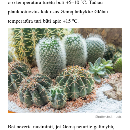
oro temperatūra turėtų būti +5–10 ºC. Tačiau
plaukuotuosius kaktusus žiemą laikykite šilčiau –
temperatūra turi būti apie +15 ºC.
Shutterstock nuotr.
Bet neverta nusiminti, jei žiemą neturite galimybių