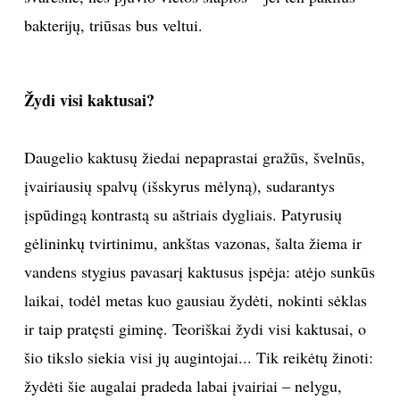
bakterijų, triūsas bus veltui.
Žydi visi kaktusai?
Daugelio kaktusų žiedai nepaprastai gražūs, švelnūs,
įvairiausių spalvų (išskyrus mėlyną), sudarantys
įspūdingą kontrastą su aštriais dygliais. Patyrusių
gėlininkų tvirtinimu, ankštas vazonas, šalta žiema ir
vandens stygius pavasarį kaktusus įspėja: atėjo sunkūs
laikai, todėl metas kuo gausiau žydėti, nokinti sėklas
ir taip pratęsti giminę. Teoriškai žydi visi kaktusai, o
šio tikslo siekia visi jų augintojai... Tik reikėtų žinoti:
žydėti šie augalai pradeda labai įvairiai – nelygu,