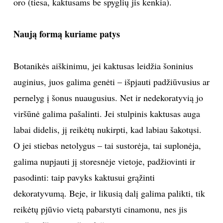
oro (tiesa, kaktusams be spyglių jis kenkia).
INTERJERAS
Naują formą kuriame patys
NAMAI
Botanikės aiškinimu, jei kaktusas leidžia šoninius
VIRTUVĖ
auginius, juos galima genėti – išpjauti padžiūvusius ar
pernelyg į šonus nuaugusius. Net ir nedekoratyvią jo
RECEPTAI
viršūnė galima pašalinti. Jei stulpinis kaktusas auga
labai didelis, jį reikėtų nukirpti, kad labiau šakotųsi.
VAIKAI
O jei stiebas netolygus – tai sustorėja, tai suplonėja,
NELAIMĖS
galima nupjauti jį storesnėje vietoje, padžiovinti ir
pasodinti: taip pavyks kaktusui grąžinti
KONTAKTAI
dekoratyvumą. Beje, ir likusią dalį galima palikti, tik
reikėtų pjūvio vietą pabarstyti cinamonu, nes jis
PRIVATUMO POLITIKA