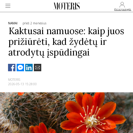
Prisijungti
NAMAI
prieš 2 mėnesius
Kaktusai namuose: kaip juos
prižiūrėti, kad žydėtų ir
VEIDAI
atrodytų įspūdingai
MONARCHIJA
MADA
MOTERIS
2026-05-13 15:28:00
GROŽIS
SVEIKATA
APIE MANE