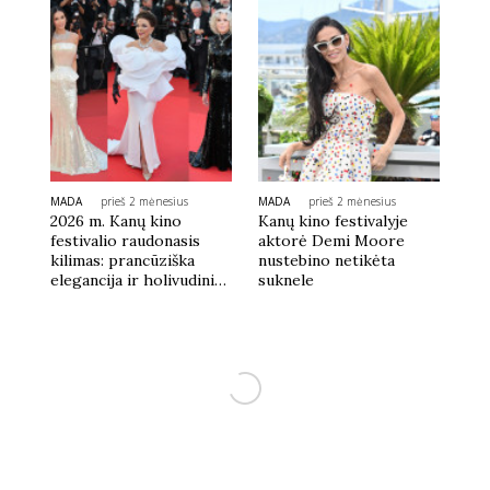
MADA
prieš 2 mėnesius
MADA
prieš 2 mėnesius
2026 m. Kanų kino
Kanų kino festivalyje
festivalio raudonasis
aktorė Demi Moore
kilimas: prancūziška
nustebino netikėta
elegancija ir holivudinis
suknele
glamūras