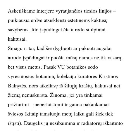
Asketiškame interjere vyraujančios tiesios linijos –
TEATRAS
puikiausia erdvė atsiskleisti estetinėms kaktusų
SPORTAS
savybėms. Itin įspūdingai čia atrodo stulpiniai
kaktusai.
FOTOGRAFIJA
Smagu ir tai, kad šie dygliuoti ar pūkuoti augalai
atrodo įspūdingai ir puošia mūsų namus ne tik vasarą,
MENAS
bet visus metus. Pasak VU botanikos sodo
vyresniosios botaninių kolekcijų kuratorės Kristinos
ORAI
Balnytės, nors atkeliavę iš šiltųjų kraštų, kaktusai net
ĮDOMYBĖS
žiemą nenuskursta. Žinoma, jei yra tinkamai
prižiūrimi – neperlaistomi ir gauna pakankamai
ISTORIJA
šviesos (kitaip tamsiuoju metų laiku gali šiek tiek
ištįsti). Daugelis jų nesibaimina ir radiatorių iškaitinto
KNYGOS