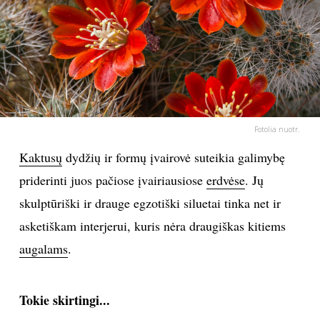
PSICHOLOGIJA
HOROSKOPAI
ASTROLOGIJA
Fotolia nuotr.
POLITIKA
Kaktusų
dydžių ir formų įvairovė suteikia galimybę
priderinti juos pačiose įvairiausiose
erdvėse
. Jų
KULTŪRA
skulptūriški ir drauge egzotiški siluetai tinka net ir
asketiškam interjerui, kuris nėra draugiškas kitiems
LAISVALAIKIS
augalams
.
KINAS
Tokie skirtingi...
MUZIKA