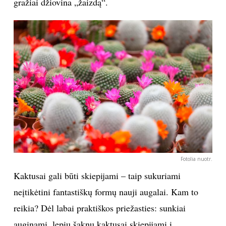
gražiai džiovina „žaizdą“.
Sekite mus:
PRENUMERUOK
NAUJIENLAIŠKĮ
Fotolia nuotr.
Prenumeruodami portalą,
Kaktusai gali būti skiepijami – taip sukuriami
Jūs sutinkate su
taisyklėmis
neįtikėtini fantastiškų formų nauji augalai. Kam to
reikia? Dėl labai praktiškos priežasties: sunkiai
auginami, lepių šaknų kaktusai skiepijami į