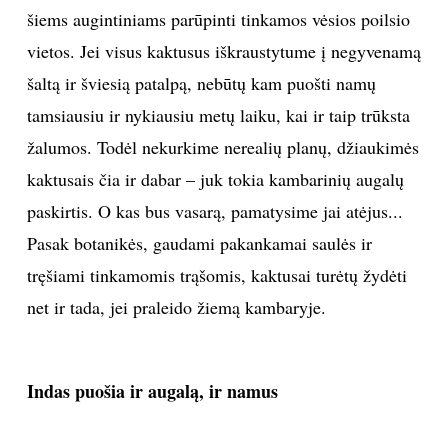
šiems augintiniams parūpinti tinkamos vėsios poilsio
vietos. Jei visus kaktusus iškraustytume į negyvenamą
šaltą ir šviesią patalpą, nebūtų kam puošti namų
tamsiausiu ir nykiausiu metų laiku, kai ir taip trūksta
žalumos. Todėl nekurkime nerealių planų, džiaukimės
kaktusais čia ir dabar – juk tokia kambarinių augalų
paskirtis. O kas bus vasarą, pamatysime jai atėjus...
Pasak botanikės, gaudami pakankamai saulės ir
tręšiami tinkamomis trąšomis, kaktusai turėtų žydėti
net ir tada, jei praleido žiemą kambaryje.
Indas puošia ir augalą, ir namus