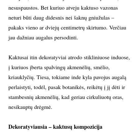
nesuspaustos. Bet kuriuo atveju kaktuso vazonas
neturi būti daug didesnis nei šaknų gniužulas –
pakaks vieno ar dviejų centimetrų skirtumo. Verčiau
jau dažniau augalus persodinti.
Kaktusai itin dekoratyviai atrodo stikliniuose induose,
į kuriuos įberta spalvingų akmenėlių, smėlio,
kriauklyčių. Tiesa, tokiame inde kyla pavojus augalą
perlaistyti, todėl, pasak botanikės, reikėtų į jį dėti ir
stambesnių akmenėlių, kad geriau cirkuliuotų oras,
nesikauptų drėgmė.
Dekoratyviausia – kaktusų kompozicija