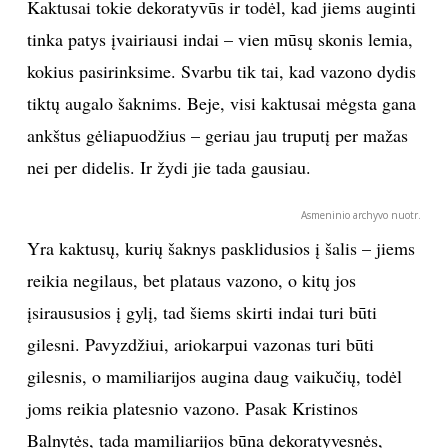
Kaktusai tokie dekoratyvūs ir todėl, kad jiems auginti
tinka patys įvairiausi indai – vien mūsų skonis lemia,
kokius pasirinksime. Svarbu tik tai, kad vazono dydis
tiktų augalo šaknims. Beje, visi kaktusai mėgsta gana
ankštus gėliapuodžius – geriau jau truputį per mažas
nei per didelis. Ir žydi jie tada gausiau.
Asmeninio archyvo nuotr.
Yra kaktusų, kurių šaknys pasklidusios į šalis – jiems
reikia negilaus, bet plataus vazono, o kitų jos
įsiraususios į gylį, tad šiems skirti indai turi būti
gilesni. Pavyzdžiui, ariokarpui vazonas turi būti
gilesnis, o mamiliarijos augina daug vaikučių, todėl
joms reikia platesnio vazono. Pasak Kristinos
Balnytės, tada mamiliarijos būna dekoratyvesnės,