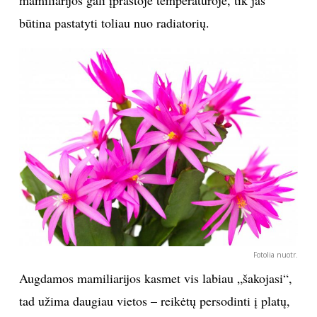
mamiliarijos gali įprastoje temperatūroje, tik jas
būtina pastatyti toliau nuo radiatorių.
Fotolia nuotr.
Augdamos mamiliarijos kasmet vis labiau „šakojasi“,
tad užima daugiau vietos – reikėtų persodinti į platų,