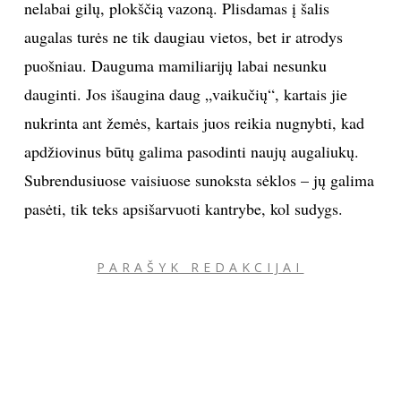
nelabai gilų, plokščią vazoną. Plisdamas į šalis
augalas turės ne tik daugiau vietos, bet ir atrodys
puošniau. Dauguma mamiliarijų labai nesunku
dauginti. Jos išaugina daug „vaikučių“, kartais jie
nukrinta ant žemės, kartais juos reikia nugnybti, kad
apdžiovinus būtų galima pasodinti naujų augaliukų.
Subrendusiuose vaisiuose sunoksta sėklos – jų galima
pasėti, tik teks apsišarvuoti kantrybe, kol sudygs.
PARAŠYK REDAKCIJAI