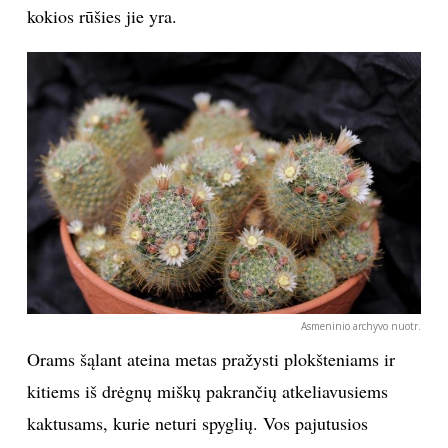
kokios rūšies jie yra.
Asmeninio archyvo nuotr.
Orams šąlant ateina metas pražysti plokšteniams ir
kitiems iš drėgnų miškų pakrančių atkeliavusiems
kaktusams, kurie neturi spyglių. Vos pajutusios