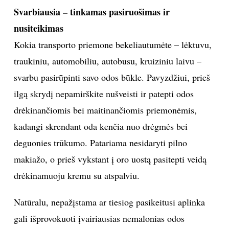
Svarbiausia – tinkamas pasiruošimas ir
INTERJERAS
nusiteikimas
Kokia transporto priemone bekeliautumėte – lėktuvu,
NAMAI
traukiniu, automobiliu, autobusu, kruiziniu laivu –
VIRTUVĖ
svarbu pasirūpinti savo odos būkle. Pavyzdžiui, prieš
ilgą skrydį nepamirškite nušveisti ir patepti odos
RECEPTAI
drėkinančiomis bei maitinančiomis priemonėmis,
kadangi skrendant oda kenčia nuo drėgmės bei
VAIKAI
deguonies trūkumo. Patariama nesidaryti pilno
makiažo, o prieš vykstant į oro uostą pasitepti veidą
NELAIMĖS
drėkinamuoju kremu su atspalviu.
KONTAKTAI
Natūralu, nepažįstama ar tiesiog pasikeitusi aplinka
gali išprovokuoti įvairiausias nemalonias odos
PRIVATUMO POLITIKA