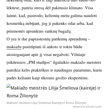
lėktuve, patiria stresą dėl pakitusio klimato. Visa
TEATRAS
laimė, kad, pasirodo, kelionių metu galima naudoti
SPORTAS
kosmetiką nebijant, jog ji pakenks odai arba, kad
priemonės apsunkins rankinį bagažą.
FOTOGRAFIJA
O yra ir dar paprastesnių patikimų sprendimų –
makiažu
pasirūpinti iš anksto ir tokiu būdu
MENAS
atostogaujant apie jį visai negalvoti. Vilniuje
įsikūrusios „PM studijos“ ilgalaikio makiažo meistrės
ORAI
pateikia kelis praktiškus ir naudingus patarimus, kurie
ĮDOMYBĖS
padės keliauti kaip tikroms grožio ekspertėms.
ISTORIJA
Makiažo meistrės Lilija Šmeliova (kairėje) ir Roma Žilionytė
KNYGOS
Asmeninio albumo nuotr.