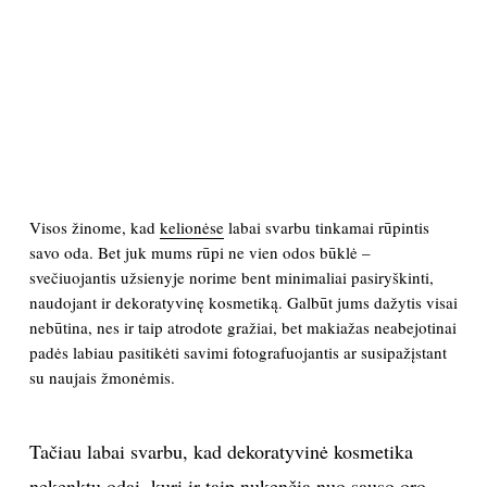
PSICHOLOGIJA
HOROSKOPAI
ASTROLOGIJA
POLITIKA
Visos žinome, kad
kelionėse
labai svarbu tinkamai rūpintis
savo oda. Bet juk mums rūpi ne vien odos būklė –
svečiuojantis užsienyje norime bent minimaliai pasiryškinti,
KULTŪRA
naudojant ir dekoratyvinę kosmetiką. Galbūt jums dažytis visai
nebūtina, nes ir taip atrodote gražiai, bet makiažas neabejotinai
LAISVALAIKIS
padės labiau pasitikėti savimi fotografuojantis ar susipažįstant
su naujais žmonėmis.
KINAS
Tačiau labai svarbu, kad dekoratyvinė kosmetika
MUZIKA
nekenktų odai, kuri ir taip nukenčia nuo sauso oro