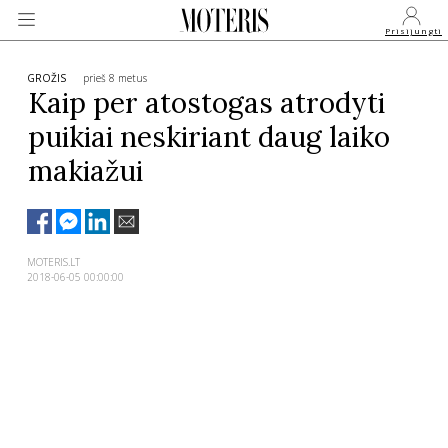
Prisijungti
GROŽIS
prieš 8 metus
Kaip per atostogas atrodyti
puikiai neskiriant daug laiko
VEIDAI
makiažui
MONARCHIJA
MADA
MOTERIS.LT
2018-06-05 00:00:00
GROŽIS
SVEIKATA
APIE MANE