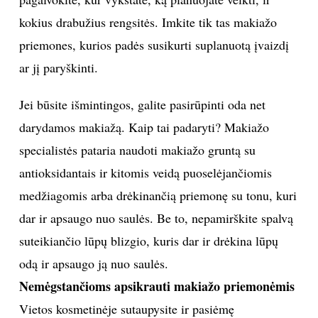
kokius drabužius rengsitės. Imkite tik tas makiažo
priemones, kurios padės susikurti suplanuotą įvaizdį
ar jį paryškinti.
Jei būsite išmintingos, galite pasirūpinti oda net
darydamos makiažą. Kaip tai padaryti? Makiažo
specialistės pataria naudoti makiažo gruntą su
antioksidantais ir kitomis veidą puoselėjančiomis
medžiagomis arba drėkinančią priemonę su tonu, kuri
dar ir apsaugo nuo saulės. Be to, nepamirškite spalvą
suteikiančio lūpų blizgio, kuris dar ir drėkina lūpų
odą ir apsaugo ją nuo saulės.
Nemėgstančioms apsikrauti makiažo priemonėmis
Vietos kosmetinėje sutaupysite ir pasiėmę