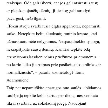
reakcijas. Odą gali išberti, ant jos gali atsirasti sausų
ar pleiskanojančių dėmių, ji tiesiog gali atrodyti
Sekite mus:
pavargusi, nežvilganti.
„Tokiu atveju svarbiausia elgtis apgalvotai, nepamiršti
saiko. Netepkite kelių sluoksnių toninio kremo, kad
PRENUMERUOK
užmaskuotumėte nelygumus. Nespaudinėkite spuogų,
nekrapštykite sausų dėmių. Kantriai tepkite odą
atsivežtomis kasdieninėmis priežiūros priemonėmis –
NAUJIENLAIŠKĮ
po kurio laiko ji apsipras prie pasikeitusios aplinkos ir
normalizuosis“, – pataria kosmetologė Toma
Adamonienė.
Prenumeruodami portalą,
Jūs sutinkate su
Taip pat nepamirškite apsaugos nuo saulės – būdamos
taisyklėmis
saulėje ją tepkite kelis kartus per dieną, nes sveikata
tikrai svarbiau už šokoladinį įdegį. Naudojant