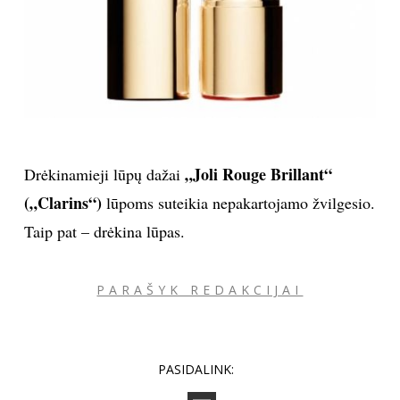
„Joli Rouge Brillant“
Drėkinamieji lūpų dažai
(„Clarins“)
lūpoms suteikia nepakartojamo žvilgesio.
Taip pat – drėkina lūpas.
PARAŠYK REDAKCIJAI
PASIDALINK: