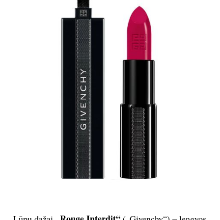
„Rouge Interdit“
Lūpų dažai
(„Givenchy“) – lengvos