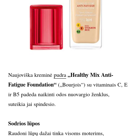
„Healthy Mix Anti-
Naujoviška kreminė
pudra
Fatigue Foundation“
(„Bourjois“) su vitaminais C, E
ir B5 padeda naikinti odos nuovargio ženklus,
suteikia jai spindesio.
Sodrios lūpos
Raudoni
lūpų dažai
tinka visoms moterims,