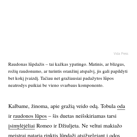
PSICHOLOGIJA
HOROSKOPAI
ASTROLOGIJA
Vida Press
POLITIKA
Raudonas lūpdažis – tai kažkas ypatingo. Matinis, ar blizgus,
rožių raudonumo, ar turintis oranžinį atspalvį, jis gali papildyti
bet kokį įvaizdį. Tačiau net gražiausiai padažytos lūpos
KULTŪRA
neatrodys puikiai be vieno svarbaus komponento.
LAISVALAIKIS
Kalbame, žinoma, apie gražią veido odą. Tobula
oda
KINAS
ir
raudonos lūpos
– šis duetas neišskiriamas tarsi
įsimylėjėliai
Romeo ir Džiuljeta. Ne veltui makiažo
MUZIKA
meistrai pataria rinktis lūpdažį atsižvelgiant į odos