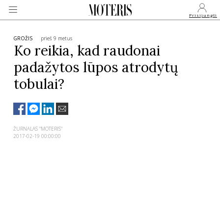
Prisijungti
GROŽIS
prieš 9 metus
Ko reikia, kad raudonai
padažytos lūpos atrodytų
VEIDAI
tobulai?
MONARCHIJA
MADA
ŽURNALAS "MOTERIS"
2017-02-19 00:00:00
GROŽIS
SVEIKATA
APIE MANE