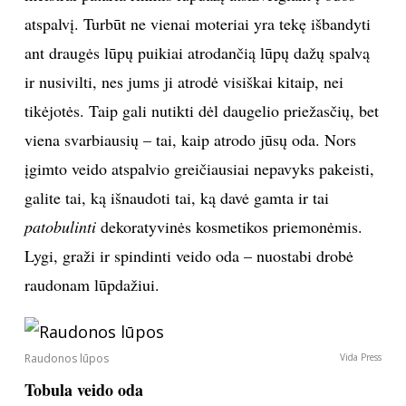
atspalvį. Turbūt ne vienai moteriai yra tekę išbandyti
TEATRAS
ant draugės lūpų puikiai atrodančią lūpų dažų spalvą
ir nusivilti, nes jums ji atrodė visiškai kitaip, nei
SPORTAS
tikėjotės. Taip gali nutikti dėl daugelio priežasčių, bet
FOTOGRAFIJA
viena svarbiausių – tai, kaip atrodo jūsų oda. Nors
įgimto veido atspalvio greičiausiai nepavyks pakeisti,
MENAS
galite tai, ką išnaudoti tai, ką davė gamta ir tai
patobulinti
dekoratyvinės kosmetikos priemonėmis.
ORAI
Lygi, graži ir spindinti veido oda – nuostabi drobė
raudonam lūpdažiui.
ĮDOMYBĖS
ISTORIJA
Raudonos lūpos
Vida Press
KNYGOS
Tobula veido oda