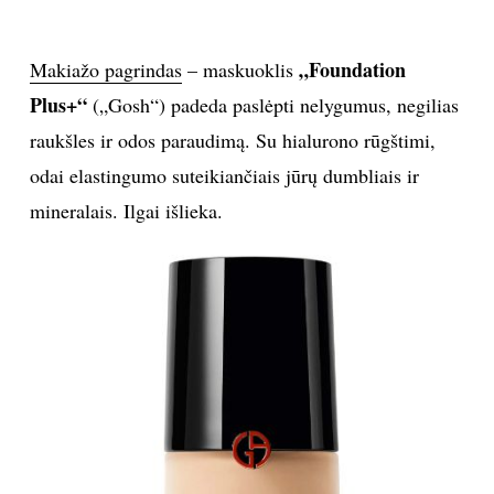
„Foundation
Makiažo pagrindas
– maskuoklis
Plus+“
(„Gosh“) padeda paslėpti nelygumus, negilias
raukšles ir odos paraudimą. Su hialurono rūgštimi,
odai elastingumo suteikiančiais jūrų dumbliais ir
mineralais. Ilgai išlieka.