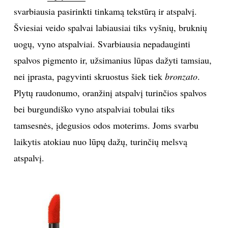
svarbiausia pasirinkti tinkamą tekstūrą ir atspalvį.
Šviesiai veido spalvai labiausiai tiks vyšnių, bruknių
uogų, vyno atspalviai. Svarbiausia nepadauginti
spalvos pigmento ir, užsimanius lūpas dažyti tamsiau,
nei įprasta, pagyvinti skruostus šiek tiek
bronzato
.
Plytų raudonumo, oranžinį atspalvį turinčios spalvos
bei burgundiško vyno atspalviai tobulai tiks
tamsesnės, įdegusios odos moterims. Joms svarbu
laikytis atokiau nuo lūpų dažų, turinčių melsvą
atspalvį.