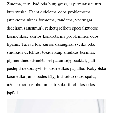
Žinoma, tam, kad oda būtų
graži
, ji pirmiausiai turi
INTERJERAS
būti sveika. Esant didelėms odos problemoms
(sunkioms aknės formoms, randams, ypatingai
NAMAI
dideliam sausumui), reikėtų ieškoti specializuotos
kosmetikos, skirtos konkretiems probleminės odos
VIRTUVĖ
tipams. Tačiau tos, kurios džiaugiasi sveika oda,
RECEPTAI
smulkius defektus, tokius kaip smulkūs
bėrimai
,
pigmentinės dėmelės bei patamsėję
paakiai
, gali
VAIKAI
paslėpti dekoratyvinės kosmetikos pagalba. Kokybiška
kosmetika jums padės išlyginti veido odos spalvą,
NELAIMĖS
užmaskuoti netobulumus ir sukurti tobulos odos
įspūdį.
KONTAKTAI
PRIVATUMO POLITIKA