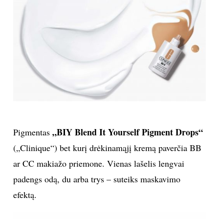
Sekite mus:
PRENUMERUOK
NAUJIENLAIŠKĮ
„BIY Blend It Yourself Pigment Drops“
Pigmentas
(„Clinique“) bet kurį drėkinamąjį kremą paverčia BB
ar CC makiažo priemone. Vienas lašelis lengvai
Prenumeruodami portalą,
Jūs sutinkate su
padengs odą, du arba trys – suteiks maskavimo
taisyklėmis
efektą.