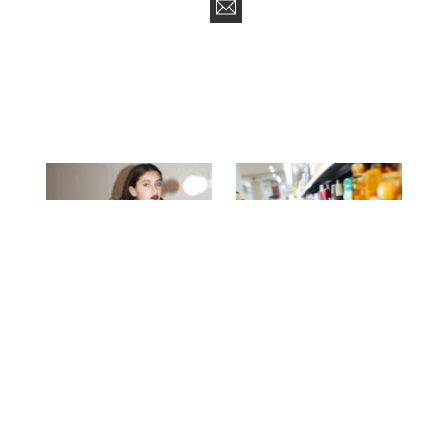
GROŽIS
prieš 9 metus
SVEIKATA
prieš 9 metus
Fotogeniškumo
Kaip išsirinkti kremą,
pamokos: kaip gerai
kokio tikrai reikia?
atrodyti nuotraukose?