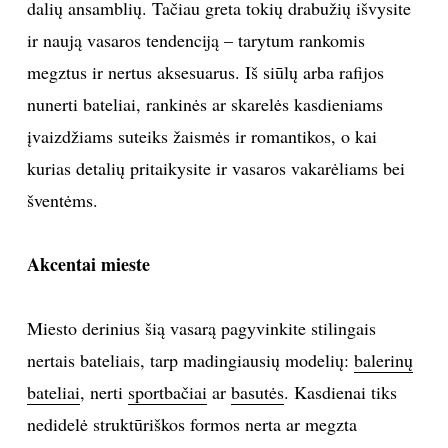
dalių ansamblių. Tačiau greta tokių drabužių išvysite
TEATRAS
ir naują vasaros tendenciją – tarytum rankomis
megztus ir nertus aksesuarus. Iš siūlų arba rafijos
SPORTAS
nunerti bateliai, rankinės ar skarelės kasdieniams
įvaizdžiams suteiks žaismės ir romantikos, o kai
FOTOGRAFIJA
kurias detalių pritaikysite ir vasaros vakarėliams bei
šventėms.
MENAS
ORAI
Akcentai mieste
ĮDOMYBĖS
Miesto derinius šią vasarą pagyvinkite stilingais
nertais bateliais, tarp madingiausių modelių:
balerinų
ISTORIJA
bateliai
, nerti
sportbačiai
ar
basutės
. Kasdienai tiks
nedidelė struktūriškos formos nerta ar megzta
KNYGOS