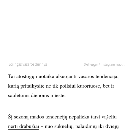
PSICHOLOGIJA
HOROSKOPAI
ASTROLOGIJA
POLITIKA
Stilingas vasaros derinys
@ellieegar / Instagram nuotr.
Tai atostogų nuotaika alsuojanti vasaros tendencija,
KULTŪRA
kurią pritaikysite ne tik poilsiui kurortuose, bet ir
LAISVALAIKIS
saulėtoms dienoms mieste.
KINAS
Šį sezoną mados tendencijų nepalieka tarsi vąšeliu
nerti drabužiai
– nuo suknelių, palaidinių iki dviejų
MUZIKA