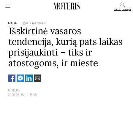
Prisijungti
MADA
prieš 2 mėnesius
Išskirtinė vasaros
tendencija, kurią pats laikas
VEIDAI
prisijaukinti – tiks ir
MONARCHIJA
atostogoms, ir mieste
MADA
MOTERIS
GROŽIS
2026-05-15 11:43:38
SVEIKATA
APIE MANE