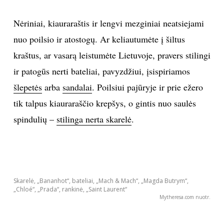
Nėriniai, kiauraraštis ir lengvi mezginiai neatsiejami
nuo poilsio ir atostogų. Ar keliautumėte į šiltus
kraštus, ar vasarą leistumėte Lietuvoje, pravers stilingi
ir patogūs nerti bateliai, pavyzdžiui, įsispiriamos
šlepetės
arba
sandalai
. Poilsiui pajūryje ir prie ežero
tik talpus kiauraraščio krepšys, o gintis nuo saulės
spindulių –
stilinga nerta skarelė
.
Skarelė, „Bananhot“, bateliai, „Mach & Mach“, „Magda Butrym“,
„Chloé“, „Prada“, rankinė, „Saint Laurent“
Mytheresa.com nuotr.