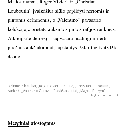
Mados namai
„Roger Vivier“ ir
„Christian
Louboutin“
įvaizdžius siūlo papildyti nertomis ir
Sekite mus:
pintomis delninėmis, o
„Valentino“
pavasario
kolekcijoje pristatė auksintos pintos rafijos rankines.
Atkreipkite dėmesį – šią vasarą madingi ir nerti
PRENUMERUOK
puošnūs
aukštakulniai
, tapsiantys išskirtine įvaizdžio
detale.
NAUJIENLAIŠKĮ
Delninė ir bateliai, „Roger Vivier“, delninė, „Christian Louboutin“,
rankinė, „Valentino Garavani“, aukštakulniai, „Magda Butrym“
Mytheresa.com nuotr.
Prenumeruodami portalą,
Jūs sutinkate su
taisyklėmis
Mezginiai
atostogoms