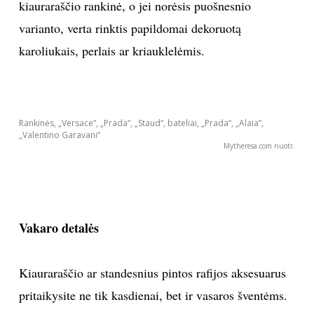
kiauraraščio rankinė, o jei norėsis puošnesnio
INTERJERAS
varianto, verta rinktis papildomai dekoruotą
karoliukais, perlais ar kriauklelėmis.
NAMAI
VIRTUVĖ
Rankinės, „Versace“, „Prada“, „Staud“, bateliai, „Prada“, „Alaia“,
„Valentino Garavani“
RECEPTAI
Mytheresa.com nuotr.
VAIKAI
NELAIMĖS
Vakaro detalės
KONTAKTAI
Kiauraraščio ar standesnius pintos rafijos aksesuarus
pritaikysite ne tik kasdienai, bet ir vasaros šventėms.
PRIVATUMO POLITIKA