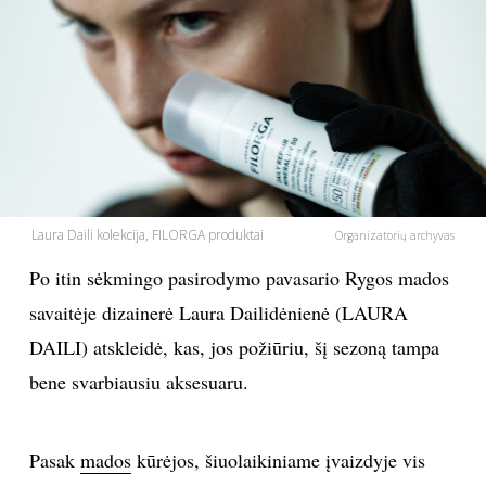
PSICHOLOGIJA
HOROSKOPAI
ASTROLOGIJA
POLITIKA
Laura Daili kolekcija, FILORGA produktai
Organizatorių archyvas
Po itin sėkmingo pasirodymo pavasario Rygos mados
KULTŪRA
savaitėje dizainerė Laura Dailidėnienė (LAURA
LAISVALAIKIS
DAILI) atskleidė, kas, jos požiūriu, šį sezoną tampa
bene svarbiausiu aksesuaru.
KINAS
Pasak
mados
kūrėjos, šiuolaikiniame įvaizdyje vis
MUZIKA