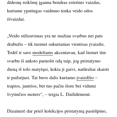
didesnę reikšmę įgauna bendras estetinis vaizdas,
TEATRAS
kuriame ypatingas vaidmuo tenka veido odos
išvaizdai.
SPORTAS
„Veido stilizavimas yra ne mažiau svarbus nei pats
FOTOGRAFIJA
drabužis – tik tuomet sukuriamas vientisas įvaizdis.
Todėl ir savo
modeliams
akcentavau, kad šiemet itin
MENAS
svarbu iš anksto paruošti odą taip, jog pristatymo
ORAI
dieną iš tolo matytųsi, kokia ji gaivi, natūraliai skaisti
ir pailsėjusi. Tai buvo dalis kuriamo
įvaizdžio
–
ĮDOMYBĖS
trapios, jautrios, bet tuo pačiu išore bei vidumi
švytinčios moters“, – teigia L. Dailidėnienė.
ISTORIJA
Dizainerė dar prieš kolekcijos pristatymą pasirūpino,
KNYGOS