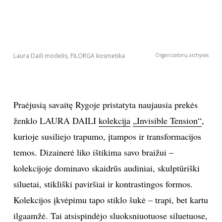
Laura Daili modelis, FILORGA kosmetika
Organizatorių archyvas
Praėjusią savaitę Rygoje pristatyta naujausia prekės
ženklo LAURA DAILI
kolekcija
„Invisible Tension“
,
kurioje susiliejo trapumo, įtampos ir transformacijos
temos. Dizainerė liko ištikima savo braižui –
kolekcijoje dominavo skaidrūs audiniai, skulptūriški
siluetai, stikliški paviršiai ir kontrastingos formos.
Kolekcijos įkvėpimu tapo stiklo šukė – trapi, bet kartu
ilgaamžė. Tai atsispindėjo sluoksniuotuose siluetuose,