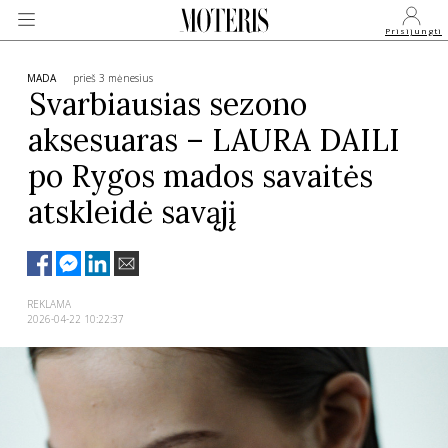
Prisijungti
MADA
prieš 3 mėnesius
Svarbiausias sezono
aksesuaras – LAURA DAILI
VEIDAI
po Rygos mados savaitės
MONARCHIJA
atskleidė savąjį
MADA
REKLAMA
GROŽIS
2026-04-22 10:22:37
SVEIKATA
APIE MANE