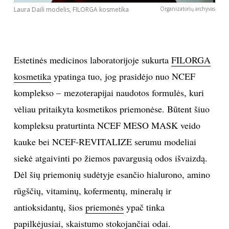
Laura Daili modelis, FILORGA kosmetika
Organizatorių archyvas
Estetinės medicinos laboratorijoje sukurta
FILORGA
kosmetika
ypatinga tuo, jog prasidėjo nuo NCEF
komplekso – mezoterapijai naudotos formulės, kuri
vėliau pritaikyta kosmetikos priemonėse. Būtent šiuo
kompleksu praturtinta NCEF MESO MASK veido
kauke bei NCEF-REVITALIZE serumu modeliai
siekė atgaivinti po žiemos pavargusią odos išvaizdą.
Dėl šių priemonių sudėtyje esančio hialurono, amino
rūgščių, vitaminų, kofermentų, mineralų ir
antioksidantų, šios
priemonės
ypač tinka
papilkėjusiai, skaistumo stokojančiai odai.