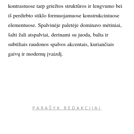
kontrastuose tarp griežtos struktūros ir lengvumo bei
iš perdirbto stiklo formuojamuose konstrukciniuose
elementuose. Spalvinėje paletėje dominavo mėtiniai,
šalti žali atspalviai, derinami su juoda, balta ir
subtiliais raudonos spalvos akcentais, kuriančiais
gaivų ir modernų įvaizdį.
PARAŠYK REDAKCIJAI