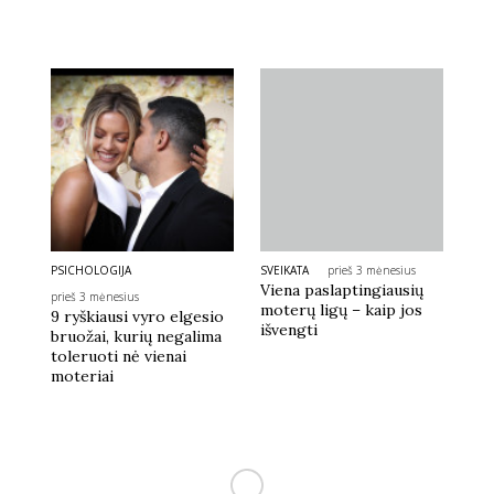
PSICHOLOGIJA
SVEIKATA
prieš 3 mėnesius
Viena paslaptingiausių
prieš 3 mėnesius
moterų ligų – kaip jos
9 ryškiausi vyro elgesio
išvengti
bruožai, kurių negalima
toleruoti nė vienai
moteriai