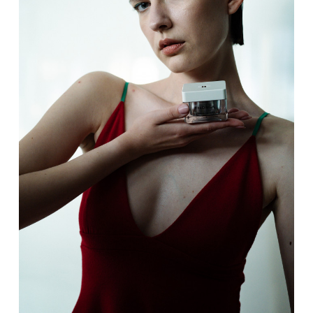
Sekite mus:
PRENUMERUOK
NAUJIENLAIŠKĮ
Prenumeruodami portalą,
Jūs sutinkate su
taisyklėmis