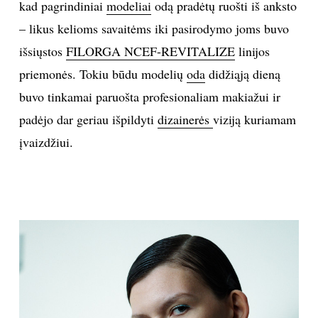
kad pagrindiniai
modeliai
odą pradėtų ruošti iš anksto
INTERJERAS
– likus kelioms savaitėms iki pasirodymo joms buvo
išsiųstos
FILORGA NCEF-REVITALIZE
linijos
NAMAI
priemonės. Tokiu būdu modelių
oda
didžiąją dieną
buvo tinkamai paruošta profesionaliam makiažui ir
VIRTUVĖ
padėjo dar geriau išpildyti
dizainerės
viziją kuriamam
įvaizdžiui.
RECEPTAI
VAIKAI
NELAIMĖS
KONTAKTAI
PRIVATUMO POLITIKA