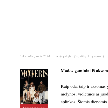
5 drabužiai, kurie 2024 m. padės pakylėti jūsų stilių į kitą lygmenį
Mados gaminiai iš akso
Kaip oda, taip ir aksomas 
mėlynos, violetinės ar juo
aplinkos. Šiomis dienomis šį