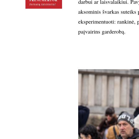
PRENUMERUOK
darbui ar laisvalaikiui. Pav
žurnalą internetu!
aksominis švarkas suteiks p
eksperimentuoti: rankinė, p
paįvairins garderobą.