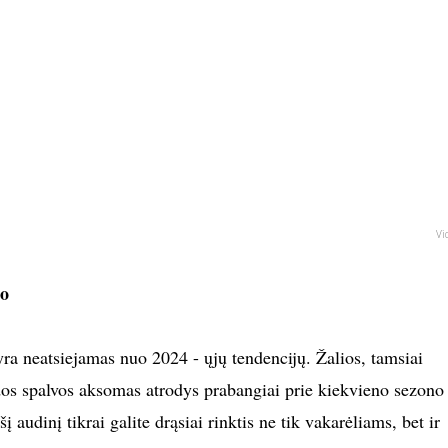
Vi
mo
yra neatsiejamas nuo 2024 - ųjų tendencijų. Žalios, tamsiai
dos spalvos aksomas atrodys prabangiai prie kiekvieno sezono
 audinį tikrai galite drąsiai rinktis ne tik vakarėliams, bet ir