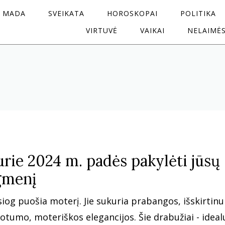
MADA
SVEIKATA
HOROSKOPAI
POLITIKA
VIRTUVĖ
VAIKAI
NELAIMĖ
urie 2024 m. padės pakylėti jūsų
ygmenį
esiog puošia moterį. Jie sukuria prabangos, išskirtin
uotumo, moteriškos elegancijos. Šie drabužiai - ideal