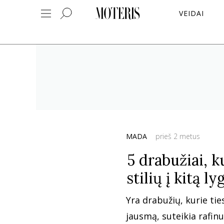
VEIDAI
MADA
prieš 2 metus
5 drabužiai, k
stilių į kitą l
Yra drabužių, kurie ti
jausmą, suteikia rafin