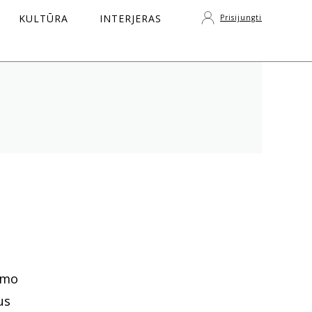
KULTŪRA
INTERJERAS
Prisijungti
S
umo
us