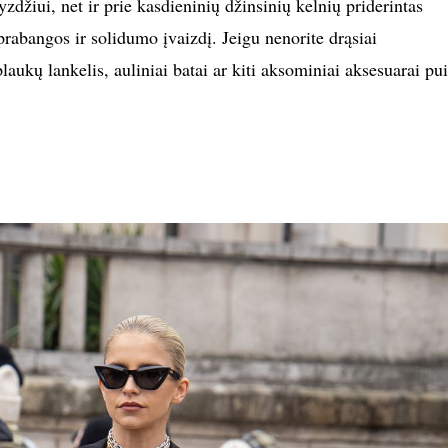
yzdžiui, net ir prie kasdieninių džinsinių kelnių priderintas
rabangos ir solidumo įvaizdį. Jeigu nenorite drąsiai
laukų lankelis, auliniai batai ar kiti aksominiai aksesuarai pui