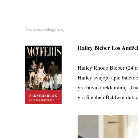
Šios dienos stilingiausieji
Hailey Bieber Los Andže
Hailey Rhode Bieber (24 m
Hailey svajojo apie baleto 
yra buvusi reklaminių „Gue
PRENUMERUOK
yra Stephen Baldwin dukra
žurnalą internetu!