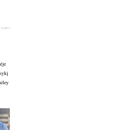
 nuotr.)
ėje
sykį
iley