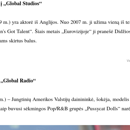
į „Global Studios“
.) yra aktorė iš Anglijos. Nuo 2007 m. ji užima vieną iš te
n's Got Talent“. Šiais metais „Eurovizijoje“ ji pranešė Didžio
jams skirtus balus.
Vi
į „Global Radio“
.) – Jungtinių Amerikos Valstijų dainininkė, šokėja, modelis 
 kaip buvusi sėkmingos Pop/R&B grupės „Pussycat Dolls“ nar