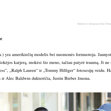
Moteris.lt koliažas (Vida Press
le
.) yra amerikiečių modelis bei nuomonės formuotoja. Jaunyst
šokėjos karjerą, mokėsi šio meno, tačiau patyrė traumą. Ji ne 
ss“, „Ralph Lauren“ ir „Tommy Hilfiger“ fotosesijų veidu. Ha
 ir Alec Baldwin dukterėčia, Justin Bieber žmona.