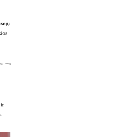
isėjų
sios
da Press
ir
ė.