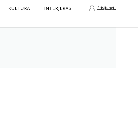
KULTŪRA
INTERJERAS
Prisijungti
S