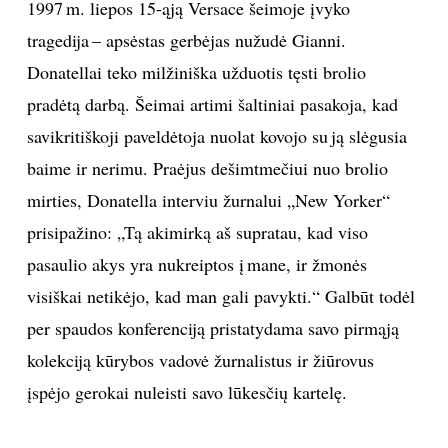
Mados namų „Versace“ įkūrėjas Gianni ir dabartinė jų meno vadovė
Donatella Versace
Vida Press