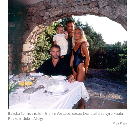
Itališka šeimos idilė – Gianni Versace, sesuo Donatella su vyru Paulu
Becku ir dukra Allegra
Vida Press