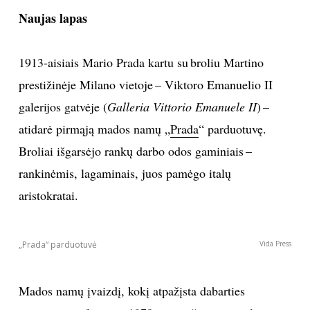
pasaulio akys yra nukreiptos į mane, ir žmonės
visiškai netikėjo, kad man gali pavykti.“ Galbūt todėl
per spaudos konferenciją pristatydama savo pirmąją
kolekciją kūrybos vadovė žurnalistus ir žiūrovus
įspėjo gerokai nuleisti savo lūkesčių kartelę.