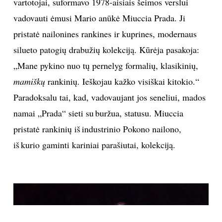
Donatella Versace
Vida Press
Nepakeliamas stresas ir baimė nuvilti ištikimus brolio
gerbėjus pastūmėjo dizainerę į narkotikus. Ji pasakoja:
„Aš verkdavau, juokdavausi, vėl verkdavau.
Nesuvokiau, kada miegu, kada kalbu. Buvau agresyvi
ir kalbėjau pakeltu balsu. Gąsdinau savo šeimą, mano
vaikai manęs bijojo.“ 2002-aisiais „Versace“ patyrė
milžinišką finansinį nuosmukį, ir tai dizainerei tapo
priežastimi įveikti vidinius demonus. Savo šeimos
verslą Donatellai pavyko prikelti tik tada, kai suprato,
kad niekada nebus tokia kaip Gianni.