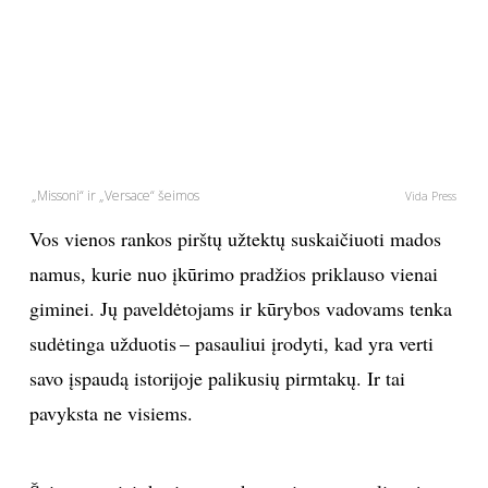
PSICHOLOGIJA
HOROSKOPAI
ASTROLOGIJA
„Missoni“ ir „Versace“ šeimos
Vida Press
POLITIKA
Vos vienos rankos pirštų užtektų suskaičiuoti mados
namus, kurie nuo įkūrimo pradžios priklauso vienai
KULTŪRA
giminei. Jų paveldėtojams ir kūrybos vadovams tenka
sudėtinga užduotis – pasauliui įrodyti, kad yra verti
LAISVALAIKIS
savo įspaudą istorijoje palikusių pirmtakų. Ir tai
KINAS
pavyksta ne visiems.
MUZIKA