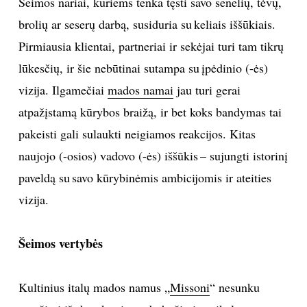
Šeimos nariai, kuriems tenka tęsti savo senelių, tėvų,
brolių ar seserų darbą, susiduria su keliais iššūkiais.
TEATRAS
Pirmiausia klientai, partneriai ir sekėjai turi tam tikrų
SPORTAS
lūkesčių, ir šie nebūtinai sutampa su įpėdinio (-ės)
vizija. Ilgamečiai
mados namai
jau turi gerai
FOTOGRAFIJA
atpažįstamą kūrybos braižą, ir bet koks bandymas tai
pakeisti gali sulaukti neigiamos reakcijos. Kitas
MENAS
naujojo (-osios) vadovo (-ės) iššūkis – sujungti istorinį
paveldą su savo kūrybinėmis ambicijomis ir ateities
ORAI
vizija.
ĮDOMYBĖS
Šeimos vertybės
ISTORIJA
Kultinius italų mados namus „
Missoni
“ nesunku
KNYGOS