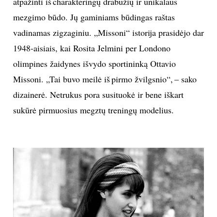
atpažinti iš charakteringų drabužių ir unikalaus
mezgimo būdo. Jų gaminiams būdingas raštas
INTERJERAS
vadinamas zigzaginiu. „Missoni“ istorija prasidėjo dar
NAMAI
1948-aisiais, kai Rosita Jelmini per Londono
olimpines žaidynes išvydo sportininką Ottavio
VIRTUVĖ
Missoni. „Tai buvo meilė iš pirmo žvilgsnio“, – sako
dizainerė. Netrukus pora susituokė ir bene iškart
RECEPTAI
sukūrė pirmuosius megztų treningų modelius.
VAIKAI
NELAIMĖS
KONTAKTAI
PRIVATUMO POLITIKA