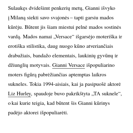
Sulaukęs dvidešimt penkerių metų, Gianni išvyko
į Milaną siekti savo svajonės – tapti garsiu mados
kūrėju. Būtent jis šiam miestui pelnė mados sostinės
vardą. Mados namai „Versace“ išgarsėjo moteriška ir
erotiška stilistika, daug nuogo kūno atveriančiais
drabužiais, bandažo elementais, laukinių gyvūnų ir
džiunglių motyvais.
Gianni Versace
išpopuliarino
moters figūrą pabrėžiančias aptemptas laikros
sukneles. Tokia 1994-aisiais, kai ja pasipuošė aktorė
Liz Hurley
, spaudoje buvo pakrikštyta „TA suknele“,
o kai kurie teigia, kad būtent šis Gianni kūrinys
padėjo aktorei išpopuliarėti.