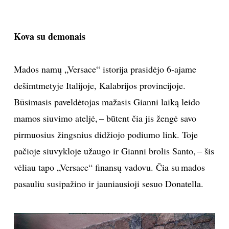
Kova su demonais
Mados namų „Versace“ istorija prasidėjo 6-ajame
dešimtmetyje Italijoje, Kalabrijos provincijoje.
Būsimasis paveldėtojas mažasis Gianni laiką leido
mamos siuvimo ateljė, – būtent čia jis žengė savo
pirmuosius žingsnius didžiojo podiumo link. Toje
pačioje siuvykloje užaugo ir Gianni brolis Santo, – šis
vėliau tapo „Versace“ finansų vadovu. Čia su mados
pasauliu susipažino ir jauniausioji sesuo Donatella.