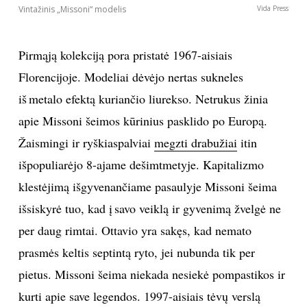
Vintažinis „Missoni“ modelis
Vida Press
Pirmąją kolekciją pora pristatė 1967-aisiais
Florencijoje. Modeliai dėvėjo nertas sukneles
iš metalo efektą kuriančio liurekso. Netrukus žinia
apie Missoni šeimos kūrinius pasklido po Europą.
Žaismingi ir ryškiaspalviai
megzti drabužiai
itin
išpopuliarėjo 8-ajame dešimtmetyje. Kapitalizmo
klestėjimą išgyvenančiame pasaulyje Missoni šeima
išsiskyrė tuo, kad į savo veiklą ir gyvenimą žvelgė ne
per daug rimtai. Ottavio yra sakęs, kad nemato
prasmės keltis septintą ryto, jei nubunda tik per
pietus. Missoni šeima niekada nesiekė pompastikos ir
kurti apie save legendos. 1997-aisiais tėvų verslą