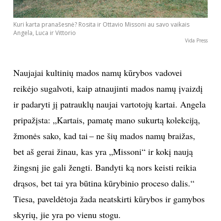
Kuri karta pranašesnė? Rosita ir Ottavio Missoni au savo vaikais
Angela, Luca ir Vittorio
Vida Press
Naujajai kultinių mados namų kūrybos vadovei
reikėjo sugalvoti, kaip atnaujinti mados namų įvaizdį
ir padaryti jį patrauklų naujai vartotojų kartai. Angela
pripažįsta: „Kartais, pamatę mano sukurtą kolekciją,
žmonės sako, kad tai – ne šių mados namų braižas,
bet aš gerai žinau, kas yra „Missoni“ ir kokį naują
žingsnį jie gali žengti. Bandyti ką nors keisti reikia
drąsos, bet tai yra būtina kūrybinio proceso dalis.“
Tiesa, paveldėtoja žada neatskirti kūrybos ir gamybos
skyrių, jie yra po vienu stogu.