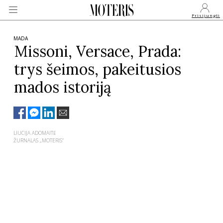
Prisijungti
MADA
Missoni, Versace, Prada:
trys šeimos, pakeitusios
VEIDAI
mados istoriją
MONARCHIJA
MADA
LIUCIJA ADOMAITĖ
ŽURNALAS „MOTERIS“
GROŽIS
SVEIKATA
APIE MANE