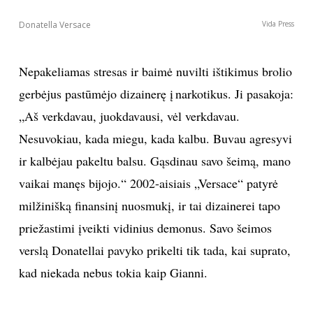
„Versace“
Vida Press
1997 m. liepos 15-ąją Versace šeimoje įvyko
tragedija – apsėstas gerbėjas nužudė Gianni.
Donatellai teko milžiniška užduotis tęsti brolio
pradėtą darbą. Šeimai artimi šaltiniai pasakoja, kad
savikritiškoji paveldėtoja nuolat kovojo su ją slėgusia
baime ir nerimu. Praėjus dešimtmečiui nuo brolio
mirties, Donatella interviu žurnalui „New Yorker“
prisipažino: „Tą akimirką aš supratau, kad viso