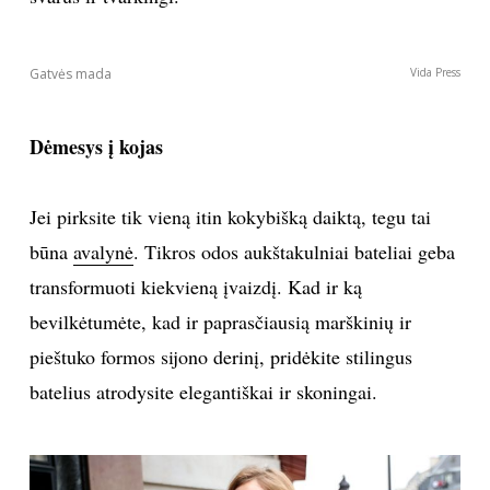
Sekite mus:
PRENUMERUOK
NAUJIENLAIŠKĮ
Mažiau yra daugiau
Vida Press
Prenumeruodami portalą,
Jūs sutinkate su
taisyklėmis
Balta
nuo galvos iki kojų
Rinkitės tyrą, baltą spalvą nuo galvos iki kojų ir