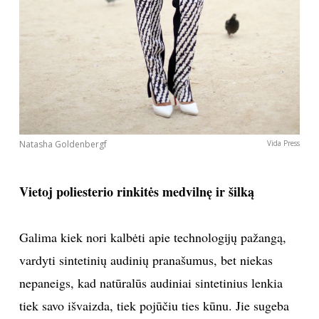
kostiumėliu iš to paties audinio palaidinės ir sijono ar
kelnių. Akimirksniu sukursite prabangios damos
įvaizdį.