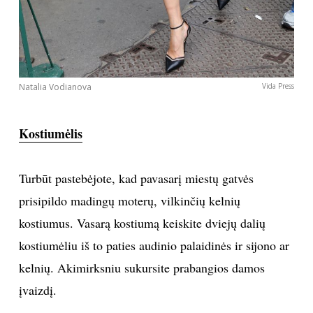
batelius atrodysite elegantiškai ir skoningai.