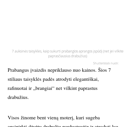
PSICHOLOGIJA
HOROSKOPAI
ASTROLOGIJA
7 auksinės taisyklės, kaip sukurti prabangios aprangos įspūdį (net jei vilkite
paprasčiausius drabužius)
POLITIKA
Shutterstock nuotr.
Prabangus įvaizdis nepriklauso nuo kainos. Šios 7
KULTŪRA
stiliaus taisyklės padės atrodyti elegantiškai,
rafinuotai ir „brangiai“ net vilkint paprastus
LAISVALAIKIS
drabužius.
KINAS
Visos žinome bent vieną moterį, kuri sugeba
MUZIKA
apsipirkti dėvėtų drabužių parduotuvėje ir atrodyti lyg