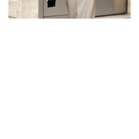
vardyti sintetinių audinių pranašumus, bet niekas
nepaneigs, kad natūralūs audiniai sintetinius lenkia
tiek savo išvaizda, tiek pojūčiu ties kūnu. Jie sugeba
sukurti rafinuotumo aurą, nesumaišomą su niekuo
kitu.