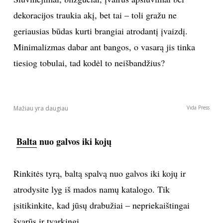
dekoracijos traukia akį, bet tai – toli gražu ne
INTERJERAS
geriausias būdas kurti brangiai atrodantį įvaizdį.
NAMAI
Minimalizmas dabar ant bangos, o vasarą jis tinka
tiesiog tobulai, tad kodėl to neišbandžius?
VIRTUVĖ
RECEPTAI
VAIKAI
NELAIMĖS
KONTAKTAI
PRIVATUMO POLITIKA