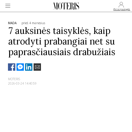
Prisijungti
MADA
prieš 4 mėnesius
7 auksinės taisyklės, kaip
atrodyti prabangiai net su
VEIDAI
paprasčiausiais drabužiais
MONARCHIJA
MADA
MOTERIS
2026-03-24 14:40:59
GROŽIS
SVEIKATA
APIE MANE