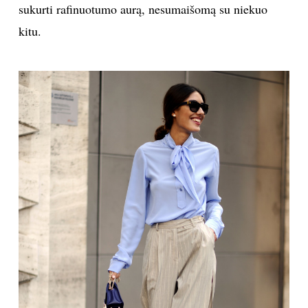
Natasha Goldenbergf
Vida Press
Vietoj poliesterio rinkitės medvilnę ir šilką
Galima kiek nori kalbėti apie technologijų pažangą,