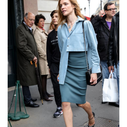
atrodysite lyg iš mados namų katalogo. Tik
įsitikinkite, kad jūsų drabužiai – nepriekaištingai
švarūs ir tvarkingi.
Gatvės mada
Vida Press
Dėmesys į kojas
Jei pirksite tik vieną itin kokybišką daiktą, tegu tai
būna
avalynė
. Tikros odos aukštakulniai bateliai geba
transformuoti kiekvieną įvaizdį. Kad ir ką
bevilkėtumėte, kad ir paprasčiausią marškinių ir
pieštuko formos sijono derinį, pridėkite stilingus