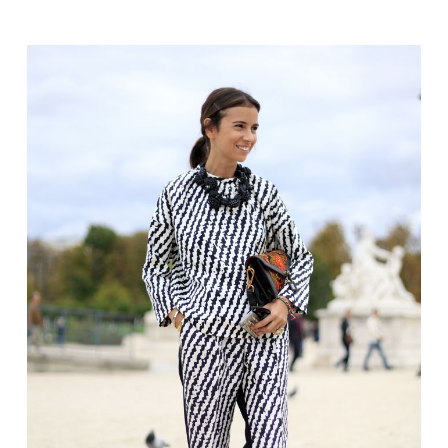
Natalia Vodianova
Vida Press
Kostiumėlis
Turbūt pastebėjote, kad pavasarį miestų gatvės
prisipildo madingų moterų, vilkinčių kelnių
kostiumus. Vasarą kostiumą keiskite dviejų dalių