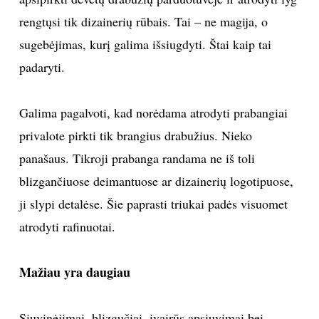
rengtųsi tik dizainerių rūbais. Tai – ne magija, o
TEATRAS
sugebėjimas, kurį galima išsiugdyti. Štai kaip tai
SPORTAS
padaryti.
FOTOGRAFIJA
Galima pagalvoti, kad norėdama atrodyti prabangiai
privalote pirkti tik brangius drabužius. Nieko
MENAS
panašaus. Tikroji prabanga randama ne iš toli
blizgančiuose deimantuose ar dizainerių logotipuose,
ORAI
ji slypi detalėse. Šie paprasti triukai padės visuomet
ĮDOMYBĖS
atrodyti rafinuotai.
ISTORIJA
Mažiau yra daugiau
KNYGOS
Siuvinėjimai, blizgučiai, įvairūs apsiuvimai bei