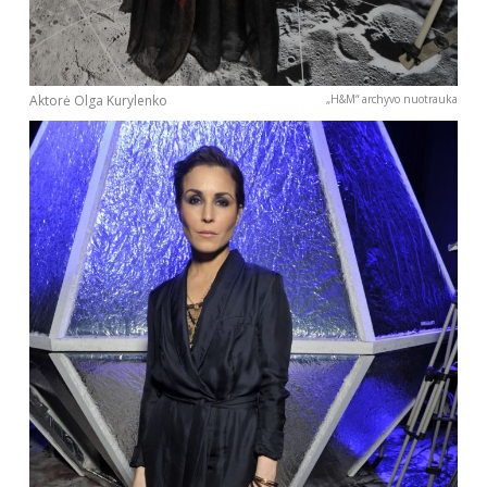
Sekite mus:
Aktorė Olga Kurylenko
„H&M“ archyvo nuotrauka
PRENUMERUOK
NAUJIENLAIŠKĮ
Prenumeruodami portalą,
Jūs sutinkate su
taisyklėmis