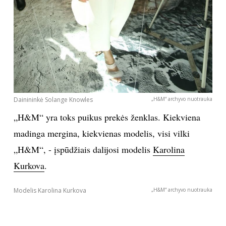
Dainininkė Solange Knowles
„H&M“ archyvo nuotrauka
„H&M“ yra toks puikus prekės ženklas. Kiekviena
madinga mergina, kiekvienas modelis, visi vilki
„H&M“, - įspūdžiais dalijosi modelis
Karolina
Kurkova
.
Modelis Karolina Kurkova
„H&M“ archyvo nuotrauka