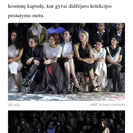
kosminę kapsulę, kur gyvai didžėjavo kolekcijos
pristatymo metu.
VIP eilė
„H&M“ archyvo nuotrauka