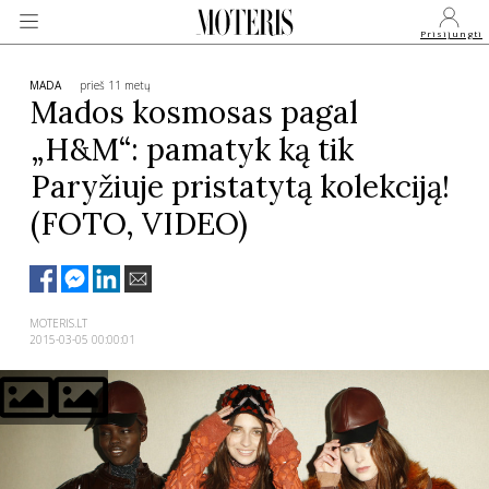
Prisijungti
MADA
prieš 11 metų
Mados kosmosas pagal
„H&M“: pamatyk ką tik
VEIDAI
Paryžiuje pristatytą kolekciją!
(FOTO, VIDEO)
MONARCHIJA
MADA
MOTERIS.LT
2015-03-05 00:00:01
GROŽIS
SVEIKATA
APIE MANE