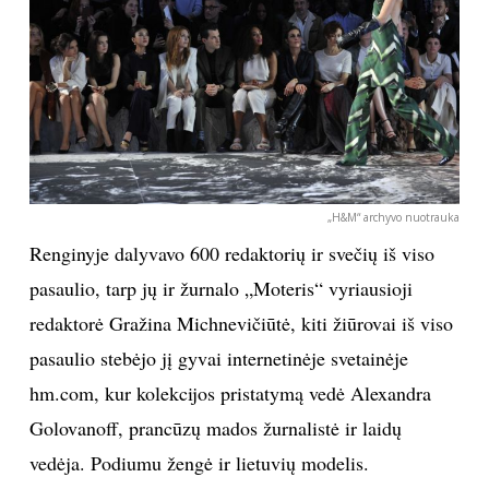
„H&M“ archyvo nuotrauka
Renginyje dalyvavo 600 redaktorių ir svečių iš viso
pasaulio, tarp jų ir žurnalo „Moteris“ vyriausioji
redaktorė Gražina Michnevičiūtė, kiti žiūrovai iš viso
pasaulio stebėjo jį gyvai internetinėje svetainėje
hm.com, kur kolekcijos pristatymą vedė Alexandra
Golovanoff, prancūzų mados žurnalistė ir laidų
vedėja. Podiumu žengė ir lietuvių modelis.