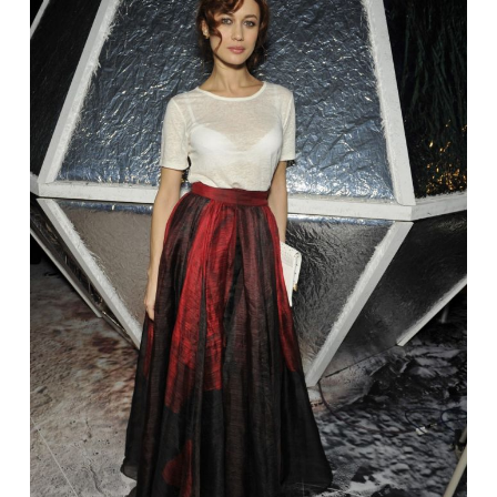
INTERJERAS
NAMAI
VIRTUVĖ
RECEPTAI
VAIKAI
NELAIMĖS
KONTAKTAI
PRIVATUMO POLITIKA