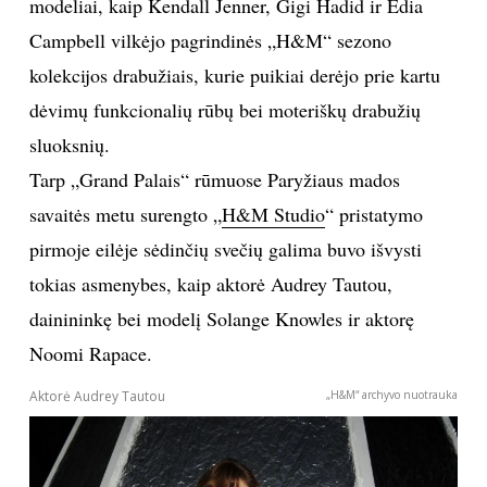
modeliai, kaip Kendall Jenner, Gigi Hadid ir Edia
TEATRAS
Campbell vilkėjo pagrindinės „H&M“ sezono
kolekcijos drabužiais, kurie puikiai derėjo prie kartu
SPORTAS
dėvimų funkcionalių rūbų bei moteriškų drabužių
sluoksnių.
FOTOGRAFIJA
Tarp „Grand Palais“ rūmuose Paryžiaus mados
savaitės metu surengto „
H&M Studio
“ pristatymo
MENAS
pirmoje eilėje sėdinčių svečių galima buvo išvysti
ORAI
tokias asmenybes, kaip aktorė Audrey Tautou,
dainininkę bei modelį Solange Knowles ir aktorę
ĮDOMYBĖS
Noomi Rapace.
Aktorė Audrey Tautou
„H&M“ archyvo nuotrauka
ISTORIJA
KNYGOS