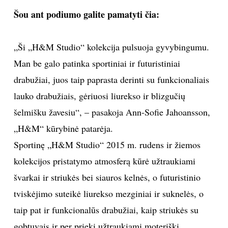
Šou ant podiumo galite pamatyti čia:
„Ši „H&M Studio“ kolekcija pulsuoja gyvybingumu.
Man be galo patinka sportiniai ir futuristiniai
drabužiai, juos taip paprasta derinti su funkcionaliais
lauko drabužiais, gėriuosi liurekso ir blizgučių
šelmišku žavesiu“, – pasakoja Ann-Sofie Jahoansson,
„H&M“ kūrybinė patarėja.
Sportinę „H&M Studio“ 2015 m. rudens ir žiemos
kolekcijos pristatymo atmosferą kūrė užtraukiami
švarkai ir striukės bei siauros kelnės, o futuristinio
tviskėjimo suteikė liurekso mezginiai ir suknelės, o
taip pat ir funkcionalūs drabužiai, kaip striukės su
gobtuvais ir per priekį užtraukiami moteriški