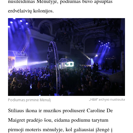
nusileidimas Mėnulyje, podiumas buvo apsuptas
erdvėlaivių kolonijos.
Podiumas priminė Mėnulį
„H&M“ archyvo nuotrauka
Stiliaus ikona ir muzikos prodiuserė Caroline De
Maigret pradėjo šou, eidama podiumu tarytum
pirmoji moteris mėnulyje, kol galiausiai įžengė į