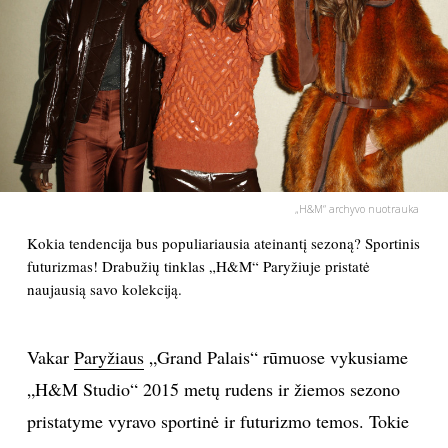
PSICHOLOGIJA
HOROSKOPAI
ASTROLOGIJA
POLITIKA
„H&M“ archyvo nuotrauka
Kokia tendencija bus populiariausia ateinantį sezoną? Sportinis
KULTŪRA
futurizmas! Drabužių tinklas „H&M“ Paryžiuje pristatė
naujausią savo kolekciją.
LAISVALAIKIS
Vakar
Paryžiaus
„Grand Palais“ rūmuose vykusiame
KINAS
„H&M Studio“ 2015 metų rudens ir žiemos sezono
pristatyme vyravo sportinė ir futurizmo temos. Tokie
MUZIKA