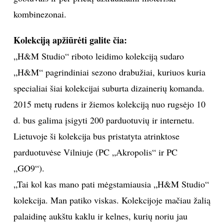
kombinezonai.
Kolekciją apžiūrėti galite čia:
„H&M Studio“ riboto leidimo kolekciją sudaro
„H&M“ pagrindiniai sezono drabužiai, kuriuos kuria
specialiai šiai kolekcijai suburta dizainerių komanda.
2015 metų rudens ir žiemos kolekciją nuo rugsėjo 10
d. bus galima įsigyti 200 parduotuvių ir internetu.
Lietuvoje ši kolekcija bus pristatyta atrinktose
parduotuvėse Vilniuje (PC „Akropolis“ ir PC
„GO9“).
„Tai kol kas mano pati mėgstamiausia „H&M Studio“
kolekcija. Man patiko viskas. Kolekcijoje mačiau žalią
palaidinę aukštu kaklu ir kelnes, kurių noriu jau