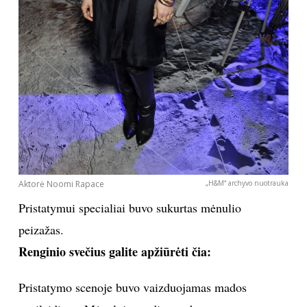
Aktorė Noomi Rapace
„H&M“ archyvo nuotrauka
Pristatymui specialiai buvo sukurtas mėnulio
peizažas.
Renginio svečius galite apžiūrėti čia:
Pristatymo scenoje buvo vaizduojamas mados